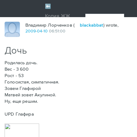
Владимир Лорченков (
blackabbat
) wrote,
2009
-
04
-
10
06:51:00
Дочь
Родилась дочь.
Вес - 3 600
Рост - 53
Голосистая, симпатичная.
Зовем Глафирой
Матвей зовет Акулиной.
Ну, еще решим.
UPD Глафира