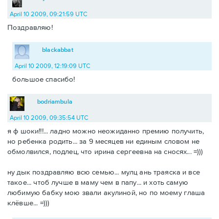
April 10 2009, 09:21:59 UTC
Поздравляю!
blackabbat
April 10 2009, 12:19:09 UTC
большое спасибо!
bodriambula
April 10 2009, 09:35:54 UTC
я ф шоки!!!... ладно можно неожиданно премию получить,
но ребенка родить... за 9 месяцев ни единым словом не
обмолвился, подлец, что ирина сергеевна на сносях... =)))
ну дык поздравляю всю семью... мулц ань траяска и все
такое... чтоб лучше в маму чем в папу... и хоть самую
любимую бабку мою звали акулиной, но по моему глаша
клёвше... =)))