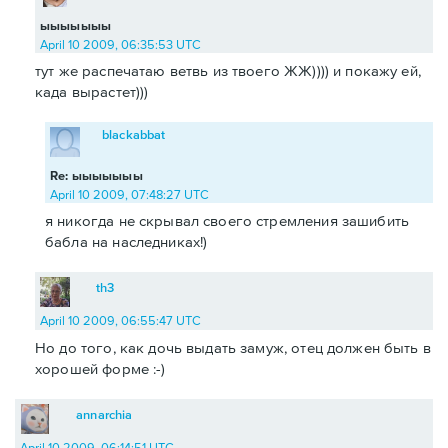
ыыыыыыы
April 10 2009, 06:35:53 UTC
тут же распечатаю ветвь из твоего ЖЖ)))) и покажу ей,
када вырастет)))
blackabbat
Re: ыыыыыыы
April 10 2009, 07:48:27 UTC
я никогда не скрывал своего стремления зашибить
бабла на наследниках!)
th3
April 10 2009, 06:55:47 UTC
Но до того, как дочь выдать замуж, отец должен быть в
хорошей форме :-)
annarchia
April 10 2009, 06:14:51 UTC