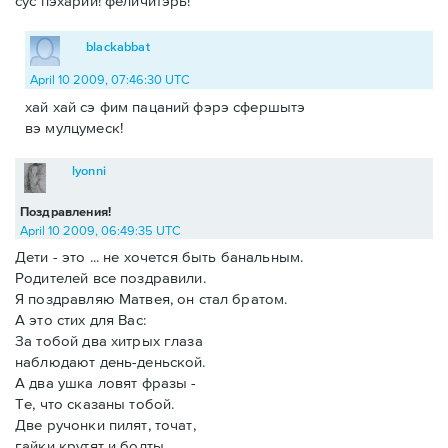
сус пэхарий! феличитэрь!
blackabbat
April 10 2009, 07:46:30 UTC
хай хай сэ фим пацаний фэрэ сфершытэ
вэ мулцумеск!
lyonni
Поздравления!
April 10 2009, 06:49:35 UTC
Дети - это ... не хочется быть банальным.
Родителей все поздравили.
Я поздравляю Матвея, он стал братом.
А это стих для Вас:
За тобой два хитрых глаза
наблюдают день-деньской.
А два ушка ловят фразы -
Те, что сказаны тобой.
Две ручонки пилят, точат,
гайки крутят и болты.