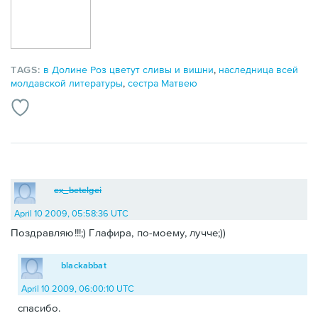
TAGS:
в Долине Роз цветут сливы и вишни
,
наследница всей
молдавской литературы
,
сестра Матвею
ex_betelgei
April 10 2009, 05:58:36 UTC
Поздравляю!!!;) Глафира, по-моему, лучче;))
blackabbat
April 10 2009, 06:00:10 UTC
спасибо.