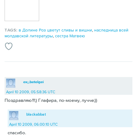
TAGS:
в Долине Роз цветут сливы и вишни
,
наследница всей
молдавской литературы
,
сестра Матвею
ex_betelgei
April 10 2009, 05:58:36 UTC
Поздравляю!!!;) Глафира, по-моему, лучче;))
blackabbat
April 10 2009, 06:00:10 UTC
спасибо.