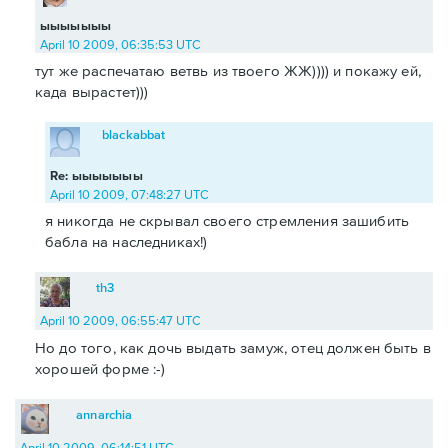
ыыыыыыы
April 10 2009, 06:35:53 UTC
тут же распечатаю ветвь из твоего ЖЖ)))) и покажу ей,
када вырастет)))
blackabbat
Re: ыыыыыыы
April 10 2009, 07:48:27 UTC
я никогда не скрывал своего стремления зашибить
бабла на наследниках!)
th3
April 10 2009, 06:55:47 UTC
Но до того, как дочь выдать замуж, отец должен быть в
хорошей форме :-)
annarchia
April 10 2009, 06:14:51 UTC