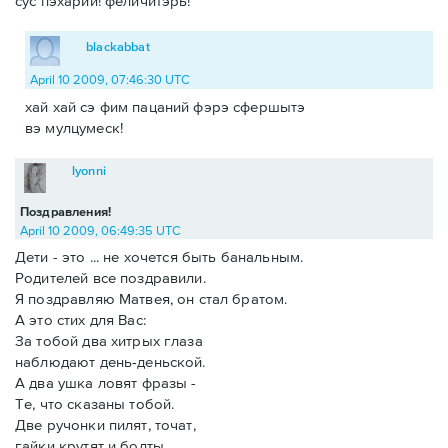
сус пэхарий! феличитэрь!
blackabbat
April 10 2009, 07:46:30 UTC
хай хай сэ фим пацаний фэрэ сфершытэ
вэ мулцумеск!
lyonni
Поздравления!
April 10 2009, 06:49:35 UTC
Дети - это ... не хочется быть банальным.
Родителей все поздравили.
Я поздравляю Матвея, он стал братом.
А это стих для Вас:
За тобой два хитрых глаза
наблюдают день-деньской.
А два ушка ловят фразы -
Те, что сказаны тобой.
Две ручонки пилят, точат,
гайки крутят и болты.