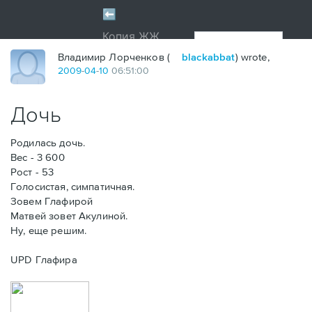
Владимир Лорченков (
blackabbat
) wrote,
2009
-
04
-
10
06:51:00
Дочь
Родилась дочь.
Вес - 3 600
Рост - 53
Голосистая, симпатичная.
Зовем Глафирой
Матвей зовет Акулиной.
Ну, еще решим.
UPD Глафира