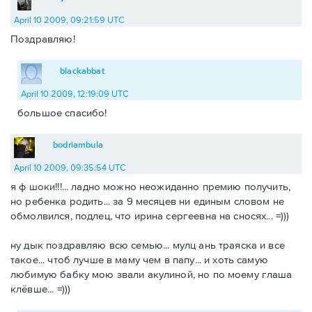
April 10 2009, 09:21:59 UTC
Поздравляю!
blackabbat
April 10 2009, 12:19:09 UTC
большое спасибо!
bodriambula
April 10 2009, 09:35:54 UTC
я ф шоки!!!... ладно можно неожиданно премию получить,
но ребенка родить... за 9 месяцев ни единым словом не
обмолвился, подлец, что ирина сергеевна на сносях... =)))
ну дык поздравляю всю семью... мулц ань траяска и все
такое... чтоб лучше в маму чем в папу... и хоть самую
любимую бабку мою звали акулиной, но по моему глаша
клёвше... =)))