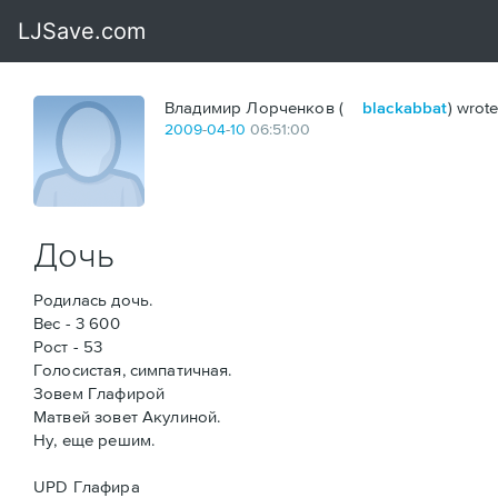
Владимир Лорченков (
blackabbat
) wrote
2009
-
04
-
10
06:51:00
Дочь
Родилась дочь.
Вес - 3 600
Рост - 53
Голосистая, симпатичная.
Зовем Глафирой
Матвей зовет Акулиной.
Ну, еще решим.
UPD Глафира