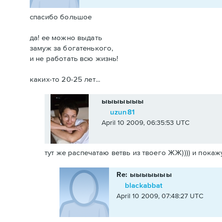
спасибо большое
да! ее можно выдать
замуж за богатенького,
и не работать всю жизнь!
каких-то 20-25 лет...
ыыыыыыы
uzun81
April 10 2009, 06:35:53 UTC
тут же распечатаю ветвь из твоего ЖЖ)))) и покажу
Re: ыыыыыыы
blackabbat
April 10 2009, 07:48:27 UTC