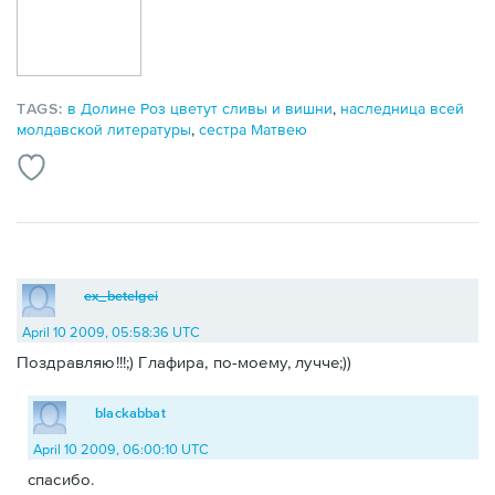
TAGS:
в Долине Роз цветут сливы и вишни
,
наследница всей
молдавской литературы
,
сестра Матвею
ex_betelgei
April 10 2009, 05:58:36 UTC
Поздравляю!!!;) Глафира, по-моему, лучче;))
blackabbat
April 10 2009, 06:00:10 UTC
спасибо.