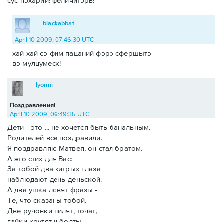
сус пэхарий! феличитэрь!
blackabbat
April 10 2009, 07:46:30 UTC
хай хай сэ фим пацаний фэрэ сфершытэ
вэ мулцумеск!
lyonni
Поздравления!
April 10 2009, 06:49:35 UTC
Дети - это ... не хочется быть банальным.
Родителей все поздравили.
Я поздравляю Матвея, он стал братом.
А это стих для Вас:
За тобой два хитрых глаза
наблюдают день-деньской.
А два ушка ловят фразы -
Те, что сказаны тобой.
Две ручонки пилят, точат,
гайки крутят и болты.