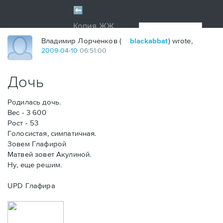
Владимир Лорченков (
blackabbat
) wrote,
2009
-
04
-
10
06:51:00
Дочь
Родилась дочь.
Вес - 3 600
Рост - 53
Голосистая, симпатичная.
Зовем Глафирой
Матвей зовет Акулиной.
Ну, еще решим.
UPD Глафира