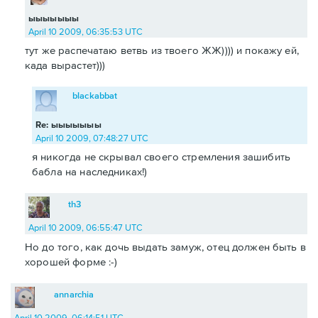
ыыыыыыы
April 10 2009, 06:35:53 UTC
тут же распечатаю ветвь из твоего ЖЖ)))) и покажу ей,
када вырастет)))
blackabbat
Re: ыыыыыыы
April 10 2009, 07:48:27 UTC
я никогда не скрывал своего стремления зашибить
бабла на наследниках!)
th3
April 10 2009, 06:55:47 UTC
Но до того, как дочь выдать замуж, отец должен быть в
хорошей форме :-)
annarchia
April 10 2009, 06:14:51 UTC