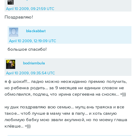
April 10 2009, 09:21:59 UTC
Поздравляю!
blackabbat
April 10 2009, 12:19:09 UTC
большое спасибо!
bodriambula
April 10 2009, 09:35:54 UTC
я ф шоки!!!... ладно можно неожиданно премию получить,
но ребенка родить... за 9 месяцев ни единым словом не
обмолвился, подлец, что ирина сергеевна на сносях... =)))
ну дык поздравляю всю семью... мулц ань траяска и все
такое... чтоб лучше в маму чем в папу... и хоть самую
любимую бабку мою звали акулиной, но по моему глаша
клёвше... =)))