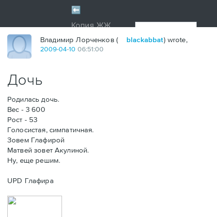
Владимир Лорченков (
blackabbat
) wrote,
2009
-
04
-
10
06:51:00
Дочь
Родилась дочь.
Вес - 3 600
Рост - 53
Голосистая, симпатичная.
Зовем Глафирой
Матвей зовет Акулиной.
Ну, еще решим.
UPD Глафира