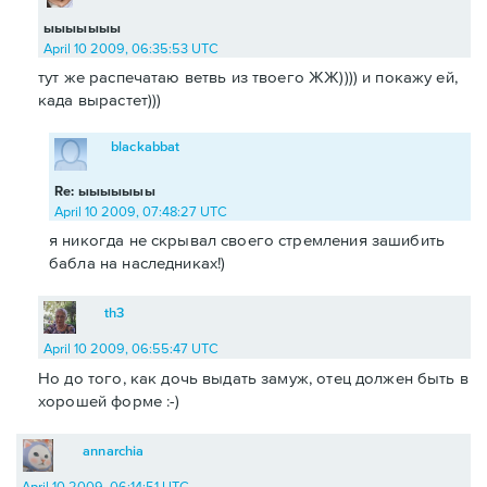
ыыыыыыы
April 10 2009, 06:35:53 UTC
тут же распечатаю ветвь из твоего ЖЖ)))) и покажу ей,
када вырастет)))
blackabbat
Re: ыыыыыыы
April 10 2009, 07:48:27 UTC
я никогда не скрывал своего стремления зашибить
бабла на наследниках!)
th3
April 10 2009, 06:55:47 UTC
Но до того, как дочь выдать замуж, отец должен быть в
хорошей форме :-)
annarchia
April 10 2009, 06:14:51 UTC