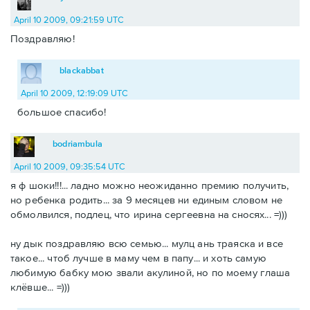
April 10 2009, 09:21:59 UTC
Поздравляю!
blackabbat
April 10 2009, 12:19:09 UTC
большое спасибо!
bodriambula
April 10 2009, 09:35:54 UTC
я ф шоки!!!... ладно можно неожиданно премию получить,
но ребенка родить... за 9 месяцев ни единым словом не
обмолвился, подлец, что ирина сергеевна на сносях... =)))
ну дык поздравляю всю семью... мулц ань траяска и все
такое... чтоб лучше в маму чем в папу... и хоть самую
любимую бабку мою звали акулиной, но по моему глаша
клёвше... =)))