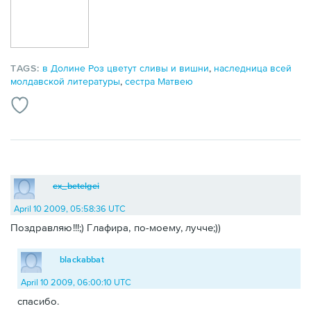
TAGS:
в Долине Роз цветут сливы и вишни
,
наследница всей
молдавской литературы
,
сестра Матвею
ex_betelgei
April 10 2009, 05:58:36 UTC
Поздравляю!!!;) Глафира, по-моему, лучче;))
blackabbat
April 10 2009, 06:00:10 UTC
спасибо.