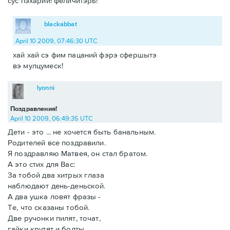
сус пэхарий! феличитэрь!
blackabbat
April 10 2009, 07:46:30 UTC
хай хай сэ фим пацаний фэрэ сфершытэ
вэ мулцумеск!
lyonni
Поздравления!
April 10 2009, 06:49:35 UTC
Дети - это ... не хочется быть банальным.
Родителей все поздравили.
Я поздравляю Матвея, он стал братом.
А это стих для Вас:
За тобой два хитрых глаза
наблюдают день-деньской.
А два ушка ловят фразы -
Те, что сказаны тобой.
Две ручонки пилят, точат,
гайки крутят и болты.