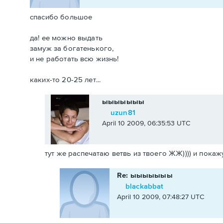
спасибо большое
да! ее можно выдать
замуж за богатенького,
и не работать всю жизнь!
каких-то 20-25 лет...
ыыыыыыы
uzun81
April 10 2009, 06:35:53 UTC
тут же распечатаю ветвь из твоего ЖЖ)))) и покажу
Re: ыыыыыыы
blackabbat
April 10 2009, 07:48:27 UTC