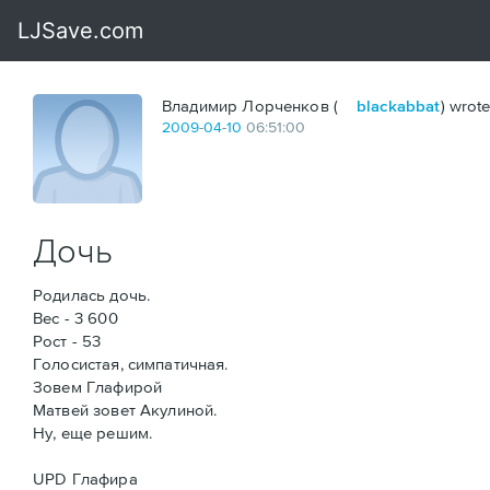
Владимир Лорченков (
blackabbat
) wrote
2009
-
04
-
10
06:51:00
Дочь
Родилась дочь.
Вес - 3 600
Рост - 53
Голосистая, симпатичная.
Зовем Глафирой
Матвей зовет Акулиной.
Ну, еще решим.
UPD Глафира