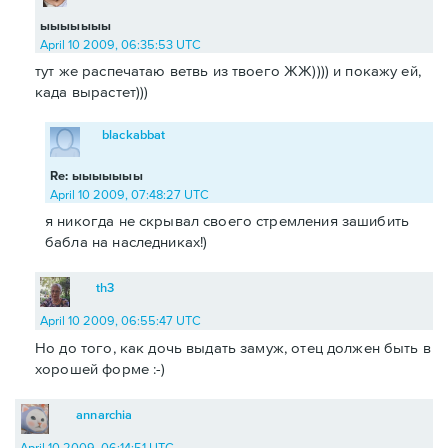
ыыыыыыы
April 10 2009, 06:35:53 UTC
тут же распечатаю ветвь из твоего ЖЖ)))) и покажу ей,
када вырастет)))
blackabbat
Re: ыыыыыыы
April 10 2009, 07:48:27 UTC
я никогда не скрывал своего стремления зашибить
бабла на наследниках!)
th3
April 10 2009, 06:55:47 UTC
Но до того, как дочь выдать замуж, отец должен быть в
хорошей форме :-)
annarchia
April 10 2009, 06:14:51 UTC