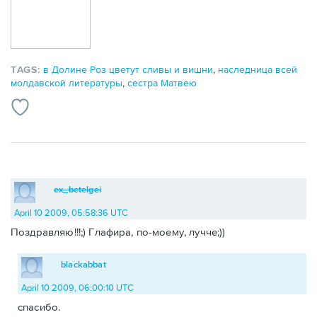
TAGS:
в Долине Роз цветут сливы и вишни
,
наследница всей
молдавской литературы
,
сестра Матвею
ex_betelgei
April 10 2009, 05:58:36 UTC
Поздравляю!!!;) Глафира, по-моему, лучче;))
blackabbat
April 10 2009, 06:00:10 UTC
спасибо.