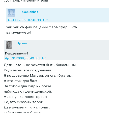
сус пэхарий! феличитэрь!
blackabbat
April 10 2009, 07:46:30 UTC
хай хай сэ фим пацаний фэрэ сфершытэ
вэ мулцумеск!
lyonni
Поздравления!
April 10 2009, 06:49:35 UTC
Дети - это ... не хочется быть банальным.
Родителей все поздравили.
Я поздравляю Матвея, он стал братом.
А это стих для Вас:
За тобой два хитрых глаза
наблюдают день-деньской.
А два ушка ловят фразы -
Те, что сказаны тобой.
Две ручонки пилят, точат,
гайки крутят и болты.