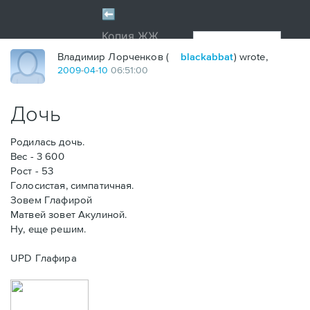
Владимир Лорченков (
blackabbat
) wrote,
2009
-
04
-
10
06:51:00
Дочь
Родилась дочь.
Вес - 3 600
Рост - 53
Голосистая, симпатичная.
Зовем Глафирой
Матвей зовет Акулиной.
Ну, еще решим.
UPD Глафира