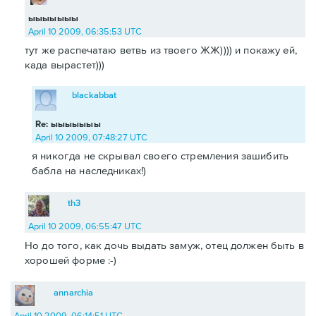
ыыыыыыы
April 10 2009, 06:35:53 UTC
тут же распечатаю ветвь из твоего ЖЖ)))) и покажу ей,
када вырастет)))
blackabbat
Re: ыыыыыыы
April 10 2009, 07:48:27 UTC
я никогда не скрывал своего стремления зашибить
бабла на наследниках!)
th3
April 10 2009, 06:55:47 UTC
Но до того, как дочь выдать замуж, отец должен быть в
хорошей форме :-)
annarchia
April 10 2009, 06:14:51 UTC