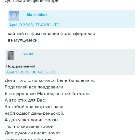
сус пэхарий! феличитэрь!
blackabbat
April 10 2009, 07:46:30 UTC
хай хай сэ фим пацаний фэрэ сфершытэ
вэ мулцумеск!
lyonni
Поздравления!
April 10 2009, 06:49:35 UTC
Дети - это ... не хочется быть банальным.
Родителей все поздравили.
Я поздравляю Матвея, он стал братом.
А это стих для Вас:
За тобой два хитрых глаза
наблюдают день-деньской.
А два ушка ловят фразы -
Те, что сказаны тобой.
Две ручонки пилят, точат,
гайки крутят и болты.