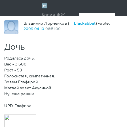
Владимир Лорченков (
blackabbat
) wrote,
2009
-
04
-
10
06:51:00
Дочь
Родилась дочь.
Вес - 3 600
Рост - 53
Голосистая, симпатичная.
Зовем Глафирой
Матвей зовет Акулиной.
Ну, еще решим.
UPD Глафира