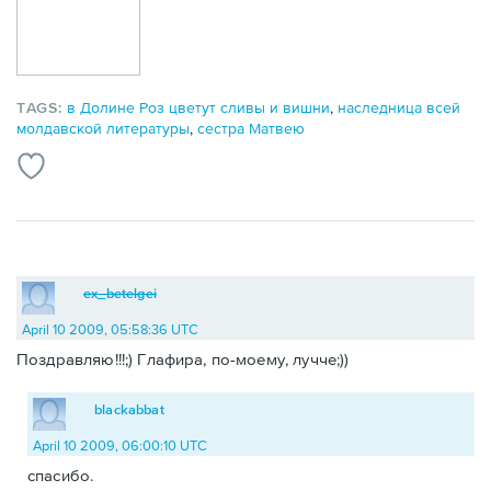
TAGS:
в Долине Роз цветут сливы и вишни
,
наследница всей
молдавской литературы
,
сестра Матвею
ex_betelgei
April 10 2009, 05:58:36 UTC
Поздравляю!!!;) Глафира, по-моему, лучче;))
blackabbat
April 10 2009, 06:00:10 UTC
спасибо.