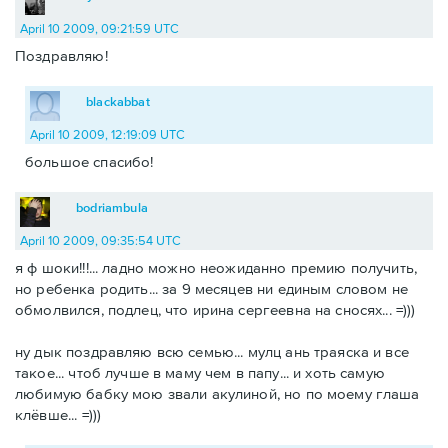
April 10 2009, 09:21:59 UTC
Поздравляю!
blackabbat
April 10 2009, 12:19:09 UTC
большое спасибо!
bodriambula
April 10 2009, 09:35:54 UTC
я ф шоки!!!... ладно можно неожиданно премию получить,
но ребенка родить... за 9 месяцев ни единым словом не
обмолвился, подлец, что ирина сергеевна на сносях... =)))
ну дык поздравляю всю семью... мулц ань траяска и все
такое... чтоб лучше в маму чем в папу... и хоть самую
любимую бабку мою звали акулиной, но по моему глаша
клёвше... =)))