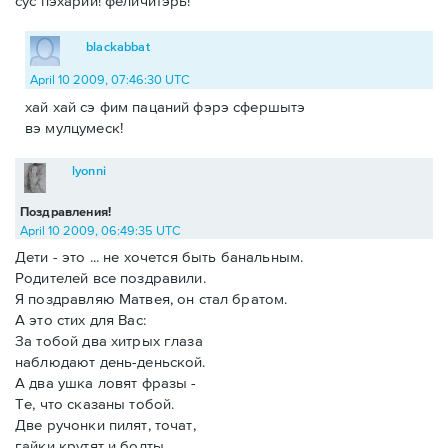
сус пэхарий! феличитэрь!
blackabbat
April 10 2009, 07:46:30 UTC
хай хай сэ фим пацаний фэрэ сфершытэ
вэ мулцумеск!
lyonni
Поздравления!
April 10 2009, 06:49:35 UTC
Дети - это ... не хочется быть банальным.
Родителей все поздравили.
Я поздравляю Матвея, он стал братом.
А это стих для Вас:
За тобой два хитрых глаза
наблюдают день-деньской.
А два ушка ловят фразы -
Те, что сказаны тобой.
Две ручонки пилят, точат,
гайки крутят и болты.