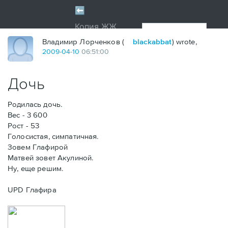
Владимир Лорченков (
blackabbat
) wrote,
2009
-
04
-
10
06:51:00
Дочь
Родилась дочь.
Вес - 3 600
Рост - 53
Голосистая, симпатичная.
Зовем Глафирой
Матвей зовет Акулиной.
Ну, еще решим.
UPD Глафира