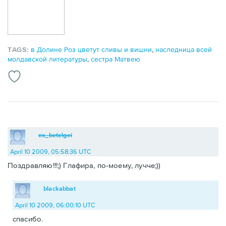
TAGS:
в Долине Роз цветут сливы и вишни
,
наследница всей
молдавской литературы
,
сестра Матвею
ex_betelgei
April 10 2009, 05:58:36 UTC
Поздравляю!!!;) Глафира, по-моему, лучче;))
blackabbat
April 10 2009, 06:00:10 UTC
спасибо.