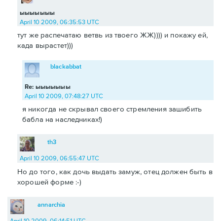
ыыыыыыы
April 10 2009, 06:35:53 UTC
тут же распечатаю ветвь из твоего ЖЖ)))) и покажу ей,
када вырастет)))
blackabbat
Re: ыыыыыыы
April 10 2009, 07:48:27 UTC
я никогда не скрывал своего стремления зашибить
бабла на наследниках!)
th3
April 10 2009, 06:55:47 UTC
Но до того, как дочь выдать замуж, отец должен быть в
хорошей форме :-)
annarchia
April 10 2009, 06:14:51 UTC