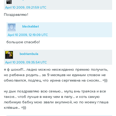
April 10 2009, 09:21:59 UTC
Поздравляю!
blackabbat
April 10 2009, 12:19:09 UTC
большое спасибо!
bodriambula
April 10 2009, 09:35:54 UTC
я ф шоки!!!... ладно можно неожиданно премию получить,
но ребенка родить... за 9 месяцев ни единым словом не
обмолвился, подлец, что ирина сергеевна на сносях... =)))
ну дык поздравляю всю семью... мулц ань траяска и все
такое... чтоб лучше в маму чем в папу... и хоть самую
любимую бабку мою звали акулиной, но по моему глаша
клёвше... =)))