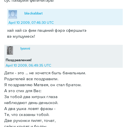
сус пэхарий! феличитэрь!
blackabbat
April 10 2009, 07:46:30 UTC
хай хай сэ фим пацаний фэрэ сфершытэ
вэ мулцумеск!
lyonni
Поздравления!
April 10 2009, 06:49:35 UTC
Дети - это ... не хочется быть банальным.
Родителей все поздравили.
Я поздравляю Матвея, он стал братом.
А это стих для Вас:
За тобой два хитрых глаза
наблюдают день-деньской.
А два ушка ловят фразы -
Те, что сказаны тобой.
Две ручонки пилят, точат,
гайки крутят и болты.