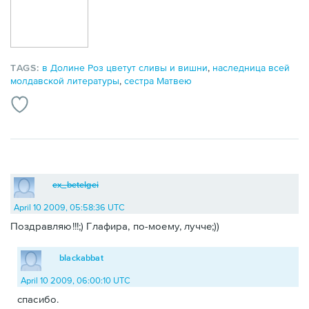
TAGS:
в Долине Роз цветут сливы и вишни
,
наследница всей
молдавской литературы
,
сестра Матвею
ex_betelgei
April 10 2009, 05:58:36 UTC
Поздравляю!!!;) Глафира, по-моему, лучче;))
blackabbat
April 10 2009, 06:00:10 UTC
спасибо.