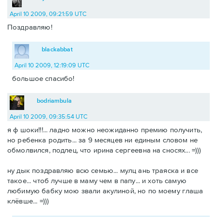
April 10 2009, 09:21:59 UTC
Поздравляю!
blackabbat
April 10 2009, 12:19:09 UTC
большое спасибо!
bodriambula
April 10 2009, 09:35:54 UTC
я ф шоки!!!... ладно можно неожиданно премию получить,
но ребенка родить... за 9 месяцев ни единым словом не
обмолвился, подлец, что ирина сергеевна на сносях... =)))
ну дык поздравляю всю семью... мулц ань траяска и все
такое... чтоб лучше в маму чем в папу... и хоть самую
любимую бабку мою звали акулиной, но по моему глаша
клёвше... =)))