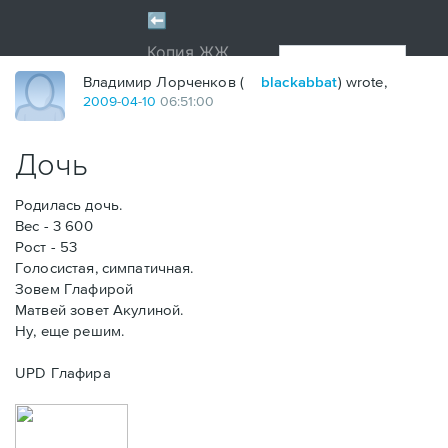
Владимир Лорченков (
blackabbat
) wrote,
2009
-
04
-
10
06:51:00
Дочь
Родилась дочь.
Вес - 3 600
Рост - 53
Голосистая, симпатичная.
Зовем Глафирой
Матвей зовет Акулиной.
Ну, еще решим.
UPD Глафира