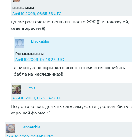
ыыыыыыы
April 10 2009, 06:35:53 UTC
тут же распечатаю ветвь из твоего ЖЖ)))) и покажу ей,
када вырастет)))
blackabbat
Re: ыыыыыыы
April 10 2009, 07:48:27 UTC
я никогда не скрывал своего стремления зашибить
бабла на наследниках!)
th3
April 10 2009, 06:55:47 UTC
Но до того, как дочь выдать замуж, отец должен быть в
хорошей форме :-)
annarchia
April 10 2009, 06:14:51 UTC