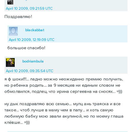
April 10 2009, 09:21:59 UTC
Поздравляю!
blackabbat
April 10 2009, 12:19:09 UTC
большое спасибо!
bodriambula
April 10 2009, 09:35:54 UTC
я ф шоки!!!... ладно можно неожиданно премию получить,
но ребенка родить... за 9 месяцев ни единым словом не
обмолвился, подлец, что ирина сергеевна на сносях... =)))
ну дык поздравляю всю семью... мулц ань траяска и все
такое... чтоб лучше в маму чем в папу... и хоть самую
любимую бабку мою звали акулиной, но по моему глаша
клёвше... =)))