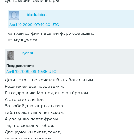
сус пэхарий! феличитэрь!
blackabbat
April 10 2009, 07:46:30 UTC
хай хай сэ фим пацаний фэрэ сфершытэ
вэ мулцумеск!
lyonni
Поздравления!
April 10 2009, 06:49:35 UTC
Дети - это ... не хочется быть банальным.
Родителей все поздравили.
Я поздравляю Матвея, он стал братом.
А это стих для Вас:
За тобой два хитрых глаза
наблюдают день-деньской.
А два ушка ловят фразы -
Те, что сказаны тобой.
Две ручонки пилят, точат,
гайки крутят и болты.