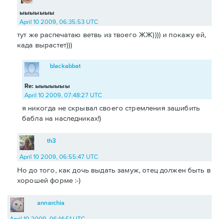
ыыыыыыы
April 10 2009, 06:35:53 UTC
тут же распечатаю ветвь из твоего ЖЖ)))) и покажу ей,
када вырастет)))
blackabbat
Re: ыыыыыыы
April 10 2009, 07:48:27 UTC
я никогда не скрывал своего стремления зашибить
бабла на наследниках!)
th3
April 10 2009, 06:55:47 UTC
Но до того, как дочь выдать замуж, отец должен быть в
хорошей форме :-)
annarchia
April 10 2009, 06:14:51 UTC