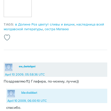
TAGS:
в Долине Роз цветут сливы и вишни
,
наследница всей
молдавской литературы
,
сестра Матвею
ex_betelgei
April 10 2009, 05:58:36 UTC
Поздравляю!!!;) Глафира, по-моему, лучче;))
blackabbat
April 10 2009, 06:00:10 UTC
спасибо.