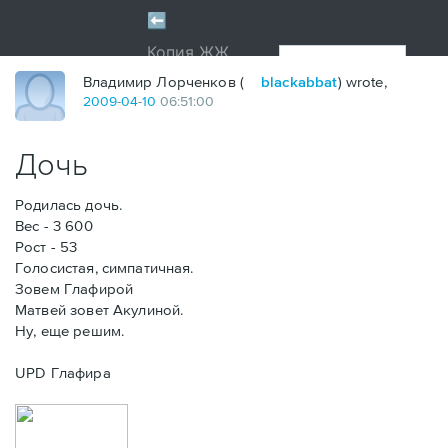
Владимир Лорченков (
blackabbat
) wrote,
2009
-
04
-
10
06:51:00
Дочь
Родилась дочь.
Вес - 3 600
Рост - 53
Голосистая, симпатичная.
Зовем Глафирой
Матвей зовет Акулиной.
Ну, еще решим.
UPD Глафира