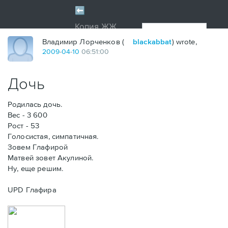
Владимир Лорченков (
blackabbat
) wrote,
2009
-
04
-
10
06:51:00
Дочь
Родилась дочь.
Вес - 3 600
Рост - 53
Голосистая, симпатичная.
Зовем Глафирой
Матвей зовет Акулиной.
Ну, еще решим.
UPD Глафира