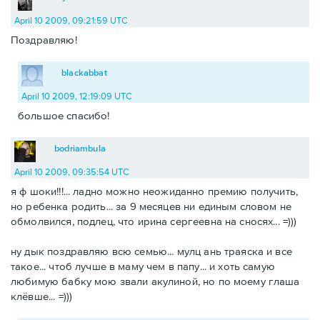
April 10 2009, 09:21:59 UTC
Поздравляю!
blackabbat
April 10 2009, 12:19:09 UTC
большое спасибо!
bodriambula
April 10 2009, 09:35:54 UTC
я ф шоки!!!... ладно можно неожиданно премию получить,
но ребенка родить... за 9 месяцев ни единым словом не
обмолвился, подлец, что ирина сергеевна на сносях... =)))
ну дык поздравляю всю семью... мулц ань траяска и все
такое... чтоб лучше в маму чем в папу... и хоть самую
любимую бабку мою звали акулиной, но по моему глаша
клёвше... =)))