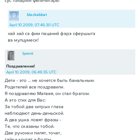
сус пэхарий! феличитэрь!
blackabbat
April 10 2009, 07:46:30 UTC
хай хай сэ фим пацаний фэрэ сфершытэ
вэ мулцумеск!
lyonni
Поздравления!
April 10 2009, 06:49:35 UTC
Дети - это ... не хочется быть банальным.
Родителей все поздравили.
Я поздравляю Матвея, он стал братом.
А это стих для Вас:
За тобой два хитрых глаза
наблюдают день-деньской.
А два ушка ловят фразы -
Те, что сказаны тобой.
Две ручонки пилят, точат,
гайки крутят и болты.