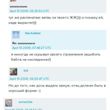
ыыыыыыы
April 10 2009, 06:35:53 UTC
тут же распечатаю ветвь из твоего ЖЖ)))) и покажу ей,
када вырастет)))
blackabbat
Re: ыыыыыыы
April 10 2009, 07:48:27 UTC
я никогда не скрывал своего стремления зашибить
бабла на наследниках!)
th3
April 10 2009, 06:55:47 UTC
Но до того, как дочь выдать замуж, отец должен быть в
хорошей форме :-)
annarchia
April 10 2009, 06:14:51 UTC