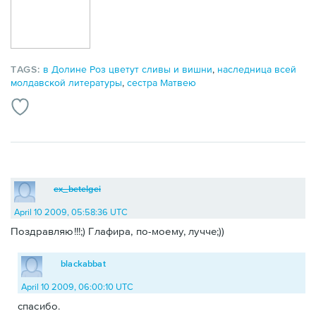
TAGS:
в Долине Роз цветут сливы и вишни
,
наследница всей
молдавской литературы
,
сестра Матвею
ex_betelgei
April 10 2009, 05:58:36 UTC
Поздравляю!!!;) Глафира, по-моему, лучче;))
blackabbat
April 10 2009, 06:00:10 UTC
спасибо.