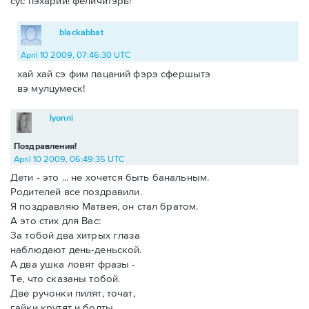
сус пэхарий! феличитэрь!
blackabbat
April 10 2009, 07:46:30 UTC
хай хай сэ фим пацаний фэрэ сфершытэ
вэ мулцумеск!
lyonni
Поздравления!
April 10 2009, 06:49:35 UTC
Дети - это ... не хочется быть банальным.
Родителей все поздравили.
Я поздравляю Матвея, он стал братом.
А это стих для Вас:
За тобой два хитрых глаза
наблюдают день-деньской.
А два ушка ловят фразы -
Те, что сказаны тобой.
Две ручонки пилят, точат,
гайки крутят и болты.