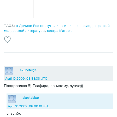
TAGS:
в Долине Роз цветут сливы и вишни
,
наследница всей
молдавской литературы
,
сестра Матвею
ex_betelgei
April 10 2009, 05:58:36 UTC
Поздравляю!!!;) Глафира, по-моему, лучче;))
blackabbat
April 10 2009, 06:00:10 UTC
спасибо.