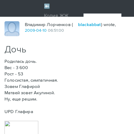
Владимир Лорченков (
blackabbat
) wrote,
2009
-
04
-
10
06:51:00
Дочь
Родилась дочь.
Вес - 3 600
Рост - 53
Голосистая, симпатичная.
Зовем Глафирой
Матвей зовет Акулиной.
Ну, еще решим.
UPD Глафира