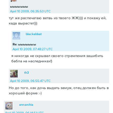
ыыыыыыы
April 10 2009, 06:35:53 UTC
тут же распечатаю ветвь из твоего ЖЖ)))) и покажу ей,
када вырастет)))
blackabbat
Re: ыыыыыыы
April 10 2009, 07:48:27 UTC
я никогда не скрывал своего стремления зашибить
бабла на наследниках!)
th3
April 10 2009, 06:55:47 UTC
Но до того, как дочь выдать замуж, отец должен быть в
хорошей форме :-)
annarchia
April 10 2009, 06:14:51 UTC