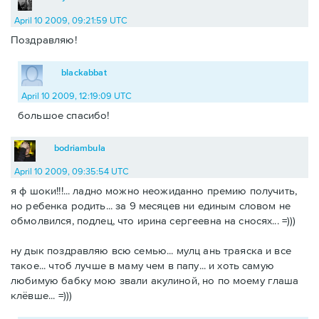
April 10 2009, 09:21:59 UTC
Поздравляю!
blackabbat
April 10 2009, 12:19:09 UTC
большое спасибо!
bodriambula
April 10 2009, 09:35:54 UTC
я ф шоки!!!... ладно можно неожиданно премию получить,
но ребенка родить... за 9 месяцев ни единым словом не
обмолвился, подлец, что ирина сергеевна на сносях... =)))
ну дык поздравляю всю семью... мулц ань траяска и все
такое... чтоб лучше в маму чем в папу... и хоть самую
любимую бабку мою звали акулиной, но по моему глаша
клёвше... =)))