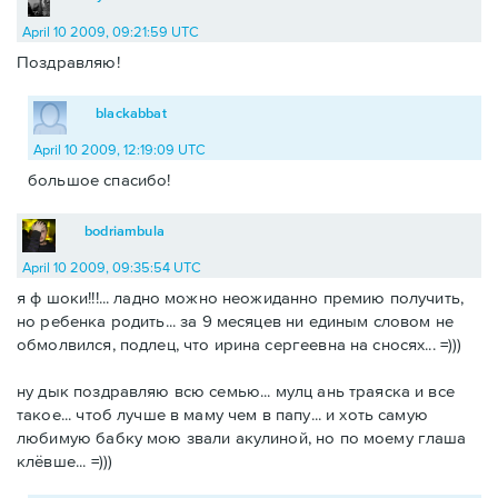
April 10 2009, 09:21:59 UTC
Поздравляю!
blackabbat
April 10 2009, 12:19:09 UTC
большое спасибо!
bodriambula
April 10 2009, 09:35:54 UTC
я ф шоки!!!... ладно можно неожиданно премию получить,
но ребенка родить... за 9 месяцев ни единым словом не
обмолвился, подлец, что ирина сергеевна на сносях... =)))
ну дык поздравляю всю семью... мулц ань траяска и все
такое... чтоб лучше в маму чем в папу... и хоть самую
любимую бабку мою звали акулиной, но по моему глаша
клёвше... =)))