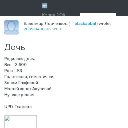
Владимир Лорченков (
blackabbat
) wrote,
2009
-
04
-
10
06:51:00
Дочь
Родилась дочь.
Вес - 3 600
Рост - 53
Голосистая, симпатичная.
Зовем Глафирой
Матвей зовет Акулиной.
Ну, еще решим.
UPD Глафира