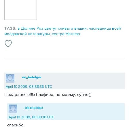
TAGS:
в Долине Роз цветут сливы и вишни
,
наследница всей
молдавской литературы
,
сестра Матвею
ex_betelgei
April 10 2009, 05:58:36 UTC
Поздравляю!!!;) Глафира, по-моему, лучче;))
blackabbat
April 10 2009, 06:00:10 UTC
спасибо.