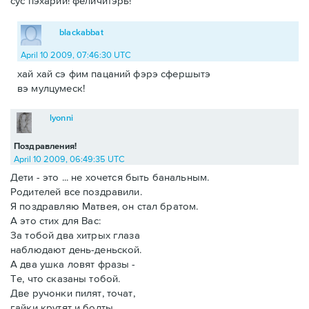
сус пэхарий! феличитэрь!
blackabbat
April 10 2009, 07:46:30 UTC
хай хай сэ фим пацаний фэрэ сфершытэ
вэ мулцумеск!
lyonni
Поздравления!
April 10 2009, 06:49:35 UTC
Дети - это ... не хочется быть банальным.
Родителей все поздравили.
Я поздравляю Матвея, он стал братом.
А это стих для Вас:
За тобой два хитрых глаза
наблюдают день-деньской.
А два ушка ловят фразы -
Те, что сказаны тобой.
Две ручонки пилят, точат,
гайки крутят и болты.