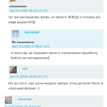
ыыыыыыы
April 10 2009, 06:35:53 UTC
тут же распечатаю ветвь из твоего ЖЖ)))) и покажу ей,
када вырастет)))
blackabbat
Re: ыыыыыыы
April 10 2009, 07:48:27 UTC
я никогда не скрывал своего стремления зашибить
бабла на наследниках!)
th3
April 10 2009, 06:55:47 UTC
Но до того, как дочь выдать замуж, отец должен быть в
хорошей форме :-)
annarchia
April 10 2009, 06:14:51 UTC