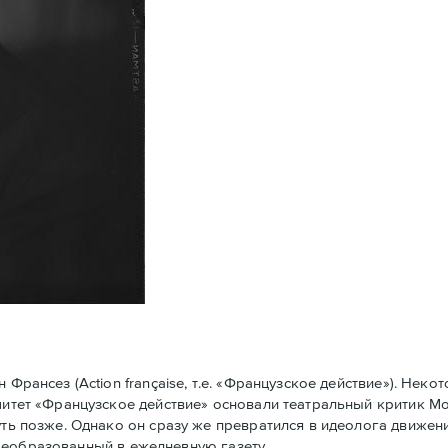
рансез (Action française, т.е. «Французское действие»). Нек
омитет «Французское действие» основали театральный критик 
уть позже. Однако он сразу же превратился в идеолога движени
у преобразованный в ежедневную газету.