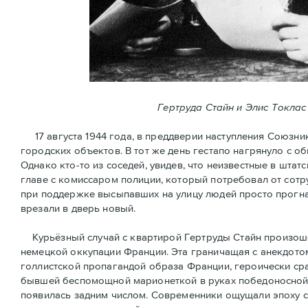
Гертруда Стайн и Элис Токлас
17 августа 1944 года, в преддверии наступления Союзни
городских объектов. В тот же день гестапо нагрянуло с 
Однако кто-то из соседей, увидев, что неизвестные в шт
главе с комиссаром полиции, который потребовал от сотр
при поддержке высыпавших на улицу людей просто прогна
врезали в дверь новый.
Курьёзный случай с квартирой Гертруды Стайн произошёл
немецкой оккупации Франции. Эта граничащая с анекдотом
голлистской пропагандой образа Франции, героически ср
бывшей беспомощной марионеткой в руках победоносной 
появилась задним числом. Современники ощущали эпоху 