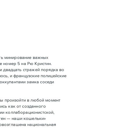
ать минирование важных
e номер 5 на Рю Кристин.
ли двадцать стражей порядка во
ось, и французские полицейские
оккупантами замка соседи
бы произойти в любой момент
ись как от созданного
ции коллаборационистской,
тен — наши кошельки»
ровозглашена национальная