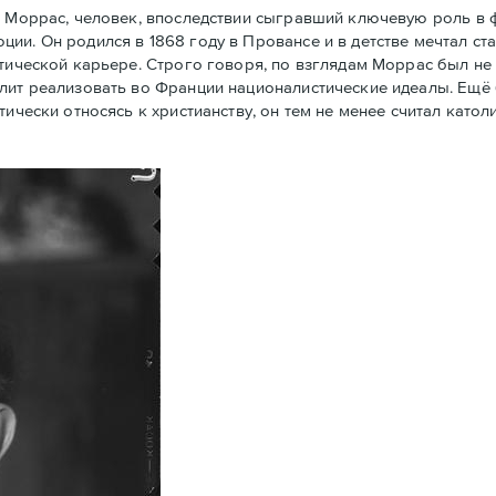
 Моррас, человек, впоследствии сыгравший ключевую роль в
ии. Он родился в 1868 году в Провансе и в детстве мечтал ст
тической карьере. Строго говоря, по взглядам Моррас был не 
олит реализовать во Франции националистические идеалы. Ещё
тически относясь к христианству, он тем не менее считал кат