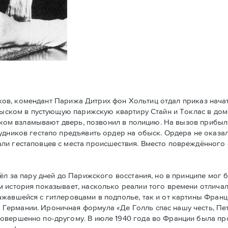
ков, комендант Парижа Дитрих фон Хольтиц отдал приказ нач
обыском в пустующую парижскую квартиру Стайн и Токлaс в дом
атском взламывают дверь, позвонил в полицию. На вызов прибы
удников гестапо предъявить ордер на обыск. Ордера не оказал
ли гестаповцев с места происшествия. Вместо повреждённого 
 за пару дней до Парижского восстания, но в принципe мог 
 история показывает, насколько реалии того времени отличал
ажавшейся с гитлеровцами в подполье, так и от картины Фран
Германии. Ироничная формула «Де Голль спас нашу честь, Пе
совершенно по-другому. В июле 1940 года во Франции была п