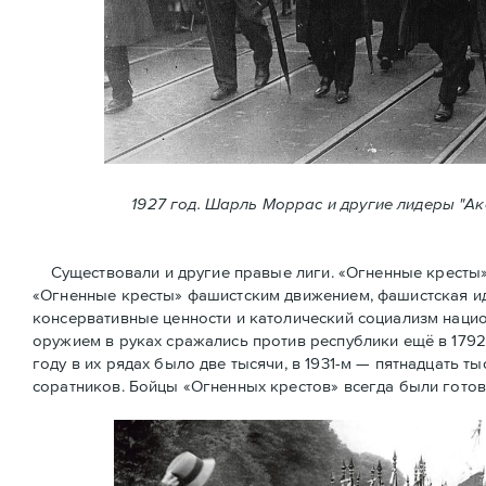
1927 год. Шарль Моррас и другие лидеры "А
Существовали и другие правые лиги. «Огненные кресты» (
«Огненные крeсты» фашистским движением, фашистская ид
консервативные ценности и католический социализм нацио
оружием в руках сражались против республики ещё в 1792
году в их рядах было две тысячи, в 1931-м — пятнадцать ты
соратников. Бойцы «Огненных крестов» всегда были готов