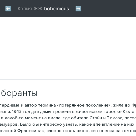
аборанты
рдизма и автор термина «потерянное поколение», жила во Фра
изни. 1943 год две дамы провели в живописном городке Кюло 
в какой-то момент на вилле, где обитали Стайн и Токлас, посе
мемуаров. Было бы интересно узнать, какое впечатление на ни
анной Франции так, словно ни холокост, ни гонения на гомос