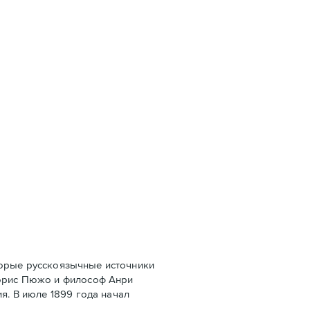
оторые русскоязычные источники
Морис Пюжо и философ Анри
я. В июле 1899 года начал