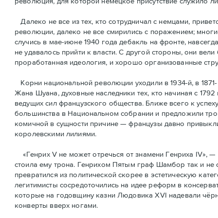
революция, для которой немецкое присутствие служило л
Далеко не все из тех, кто сотрудничал с немцами, привет
революции, далеко не все смирились с поражением; многи
случись в мае-июне 1940 года дебакль на фронте, навсегд
не удавалось прийти к власти. С другой стороны, они вели
проработанная идеология, и хорошо организованные стру
Корни национальной революции уходили в 1934-й, в 1871-
Жана Шуана, духовные наследники тех, кто начиная с 1792
ведущих сил французского общества. Ближе всего к успех
большинства в Национальном собрании и предложили трон
комичной в сущности причине — французы давно привыкли 
королевскими лилиями.
«Генрих V не может отречься от знамени Генриха IV», — 
стоила ему трона. Генрихом Пятым граф Шамбор так и не 
превратился из политической скорее в эстетическую кате
легитимисты сосредоточились на идее реформ в консерват
которые на годовщину казни Людовика XVI надевали чёрн
конверты вверх ногами.