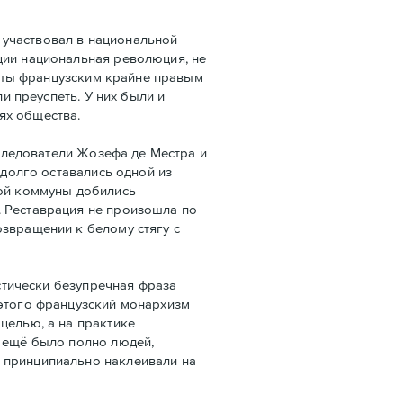
 участвовал в национальной
ции национальная революция, не
даты французским крайне правым
и преуспеть. У них были и
ях общества.
следователи Жозефа де Местра и
 долго оставались одной из
кой коммуны добились
. Реставрация не произошла по
озвращении к белому стягу с
стически безупречная фраза
 этого французский монархизм
целью, а на практике
е ещё было полно людей,
 принципиально наклеивали на