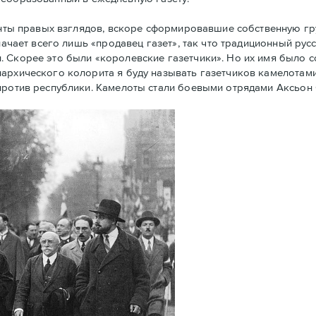
енты правых взглядов, вскоре сформировавшие собственную г
начает всего лишь «продавец газет», так что традиционный рус
. Скорее это были «королевские газетчики». Но их имя было 
архического колорита я буду называть газетчиков камелотами.
против республики. Камелоты стали боевыми отрядами Аксьон