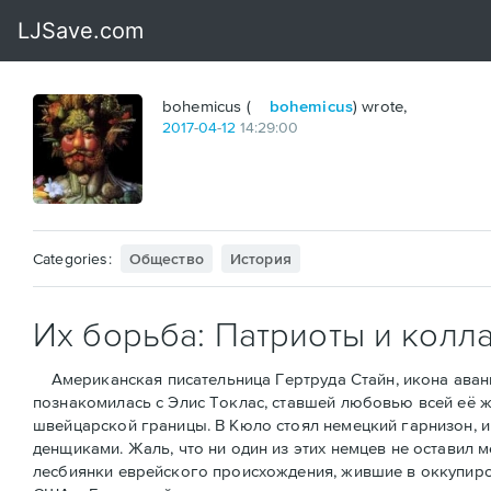
bohemicus (
bohemicus
) wrote,
2017
-
04
-
12
14:29:00
Categories:
Общество
История
Их борьба: Патриоты и колл
Американская писательница Гертруда Стайн, икона аванга
познакомилась с Элис Токлас, ставшей любовью всей её ж
швейцарской границы. В Кюло стоял немецкий гарнизон, и 
денщиками. Жаль, что ни один из этих немцев не оставил 
лесбиянки еврейского происхождения, жившие в оккупиров