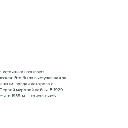
е источники называют
еская. Это была выступавшая за
оенным, предки которого с
 Первой мировой войны. В 1929
сяч, в 1935-м — триста тысяч