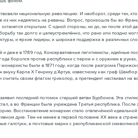
ишь фоном.
ствовали национальную революцию. И наоборот, среди тех, кто
е из них надеялись на реванш. Вопрос, произошла бы во Фран
а останется открытым. С одной стороны, ни до, ни после этой 
 борьбу так долго и целеустремлённо, что рано или поздно могл
ктуры, и яркие лидеры, и широкая поддержка в различных сло
й и даже в 1789 год. Консервативные легитимисты, идейные по
 года боролся против республики с пером и с оружием в руках,
у монархисты были в 1871 году, когда после разгрома Парижс
 внуку Карла Х Генриху д’Артуа, известному как граф Шамбор
считать своим флагoм триколор, а претендент настаивал на в
заявил последний потомок старшей ветви Бурбонов. Эта стили
стал, а во Франции была учреждена Третья республика. После
горию. Восстановление монархии стало отвлечённой идеальной 
ивном духе. Тем не менее в первой половине ХХ века в стран
ые галстуки, а почтовые марки с республиканской символикой