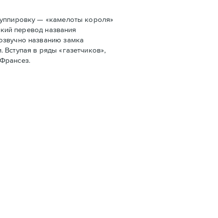
руппировку — «камелоты короля»
ский перевод названия
созвучно названию замка
 Вступая в ряды «газетчиков»,
 Франсез.