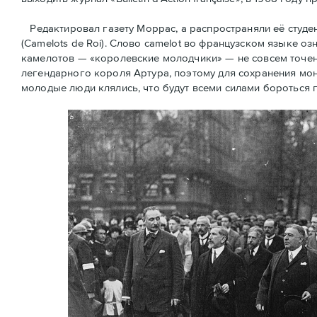
Редактировал газету Моррас, а распространяли её студ
(Camelots de Roi). Слово camelot во французском языке оз
камелотов — «королевские молодчики» — не совсем точен
легендарного короля Артура, поэтому для сохранения мон
молодые люди клялись, что будут всеми силами бороться 