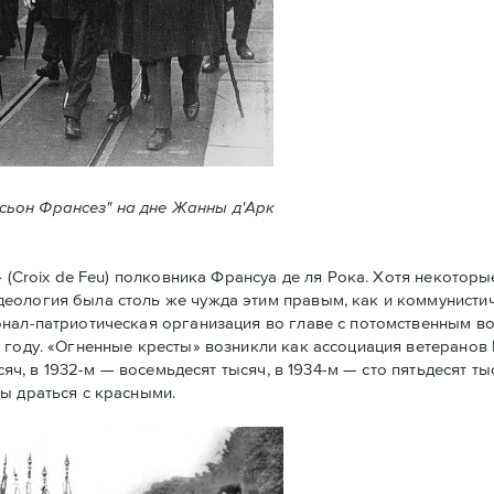
ксьон Франсез" на дне Жанны д'Арк
Croix de Feu) полковника Франсуа де ля Рока. Хотя некоторы
еология была столь же чужда этим правым, как и коммунистич
нал-патриотическая организация во главе с потомственным в
 году. «Огненные кресты» возникли как ассоциация ветеранов
сяч, в 1932-м — восемьдесят тысяч, в 1934-м — сто пятьдесят ты
ы драться с красными.