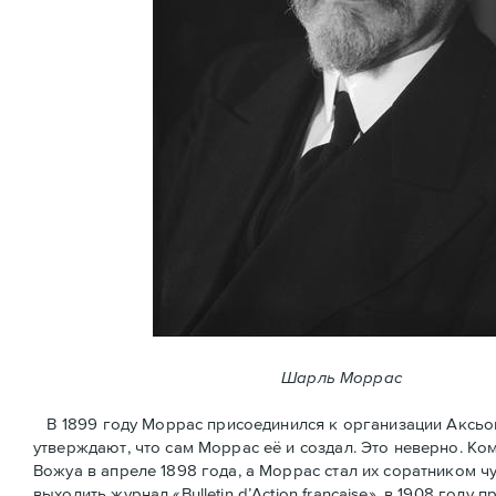
Шарль Моррас
В 1899 году Моррас присоединился к организации Аксьон Ф
утверждают, что сам Моррас её и создал. Это неверно. К
Вожуа в апреле 1898 года, а Моррас стал их соратником ч
выходить журнал «Bulletin d’Action française», в 1908 год