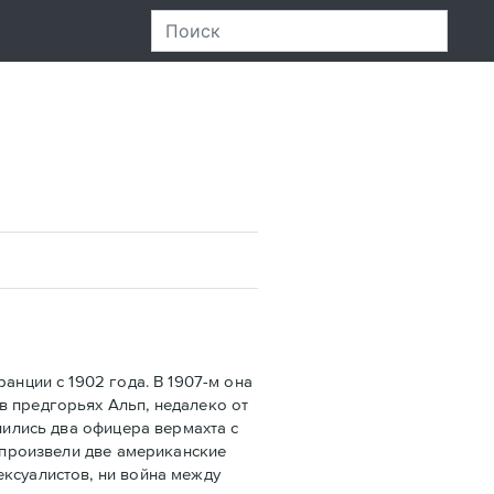
нции с 1902 года. В 1907-м она
в предгорьях Альп, недалеко от
лились два офицера вермахта с
х произвели две американские
ексуалистов, ни война между