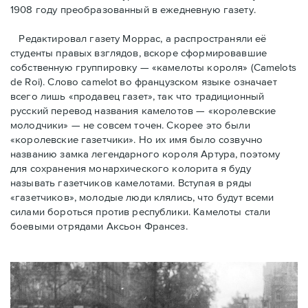
1908 году преобразованный в ежедневную газету.
Редактировал газету Моррас, а распространяли её
студенты правых взглядов, вскоре сформировавшие
собственную группировку — «камелоты короля» (Camelots
de Roi). Слово camelot во французском языке означает
всего лишь «продавец газет», так что традиционный
русский перевод названия камелотов — «королевские
молодчики» — не совсем точен. Скорее это были
«королевские газетчики». Но их имя было созвучно
названию замка легендарного короля Артура, поэтому
для сохранения монархического колорита я буду
называть газетчиков камелотами. Вступая в ряды
«газетчиков», молодые люди клялись, что будут всеми
силами бороться против республики. Камелоты стали
боевыми отрядами Аксьон Франсез.