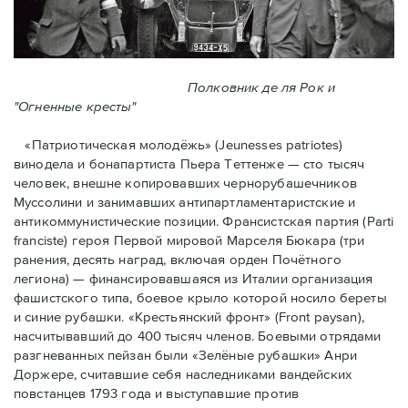
Полковник де ля Рок и
"Огненные кресты"
«Патриотическая молодёжь» (Jeunesses patriotes)
винодела и бонапартиста Пьера Тeттенже — cто тысяч
человек, внешне копировавших чернорубашечников
Муссолини и занимавших антипартламентаристские и
антикоммунистические позиции. Франсистская партия (Parti
franciste) героя Первой мировой Марселя Бюкара (три
ранения, десять наград, включая орден Почётного
легиона) — финансировавшаяся из Италии организация
фашистского типа, боевое крыло которой носило береты
и синие рубашки. «Крестьянский фронт» (Front paysan),
насчитывавший до 400 тысяч членов. Боевыми отрядами
разгневанных пейзан были «Зелёные рубашки» Анри
Доржере, считавшие себя наследниками вандейских
повстанцев 1793 года и выступавшие против