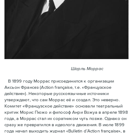
Шарль Моррас
В 1899 году Моррас присоединился к организации
Аксьон Франсез (Action française, т.е. «Французское
действие»). Некоторые русскоязычные источники
утверждают, что сам Моррас её и создал. Это неверно.
Комитет «Французское действие» основали театральный
критик Морис Пюжо и философ Анри Вожуа в апреле 1898
года, а Моррас стал их соратником чуть позже. Однако он
сразу же превратился в идеолога движения. В июле 1899
года начал выходить журнал «Bulletin d’Action française», в