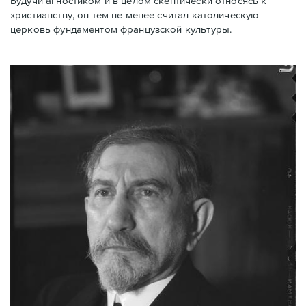
Будучи агностиком и в целом скептически относясь к
христианству, он тем не менее считал католическую
церковь фундаментом французской культуры.