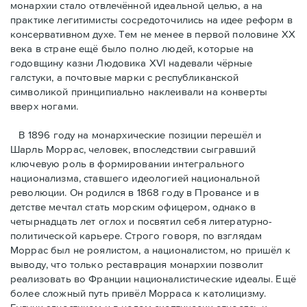
монархии стало отвлечённой идеальной целью, а на
практике легитимисты сосредоточились на идее реформ в
консервативном духе. Тем не менее в первой половине ХХ
века в стране ещё было полно людей, которые на
годовщину казни Людовика XVI надевали чёрные
галстуки, а почтовые марки с республиканской
символикой принципиально наклеивали на конверты
вверх ногами.
В 1896 году на монархические позиции перешёл и
Шарль Моррас, человек, впоследствии сыгравший
ключевую роль в формировании интегрального
национализма, ставшего идеологией национальной
революции. Он родился в 1868 году в Провансе и в
детстве мечтал стать морским офицером, однако в
четырнадцать лет оглох и посвятил себя литературно-
политической карьере. Строго говоря, по взглядам
Моррас был не роялистом, а националистом, но пришёл к
выводу, что только реставрация монархии позволит
реализовать во Франции националистические идеалы. Ещё
более сложный путь привёл Морраса к католицизму.