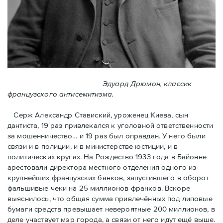
Эдуард Дрюмон, классик
французского антисемитизма.
Серж Александр Ставиский, уроженец Киева, сын
дантиста, 19 раз привлекался к уголовной ответственности
за мошенничество… и 19 раз был оправдан. У него были
связи и в полиции, и в министерстве юстиции, и в
политических кругах. На Рождество 1933 года в Байoнне
арестовали директора местного отделения одного из
крупнейших французских банков, запустившего в оборот
фальшивые чеки на 25 миллионов франков. Вскоре
выяснилось, что общая сумма привлечённых под липовые
бумаги средств превышает невероятные 200 миллионов, в
деле участвует мэр города, a связи от него идут ещё выше.