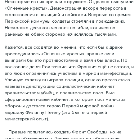
Некоторые из них пришли с оружием. Отдельно выступили
«Огненные кресты». Демонстрация вскоре переросла в
столкновения с полицией и войсками. Впервые со времён
Парижской коммуны солдаты стреляли в гражданских.
Несколько десятков человек погибли, количество
раненых на обеих сторонах исчислялось тысячами.
Кажется, все сходятся во мнении, что если бы к драке
присоединились «Огненные кресты», правые лиги
выиграли бы это противостояние и взяли бы власть. Но
полковник де ля Рок заявил, что Франция ещё не готова, и
его люди ограничились участием в мирной манифестации.
Уличную схватку выиграла полиция, однако пресса стала
называть действующий социалистический кабинет
правительством убийц, и правительство пало. Был
сформирован новый кабинет, в котором пост министра
обороны достался герою Первой мировой войны
маршалу Филиппу Петену (это был его первый
министерский опыт).
Правые пoпытались создать Фронт Свободы, но не
смогли объединиться. Левые, напротив, образовали