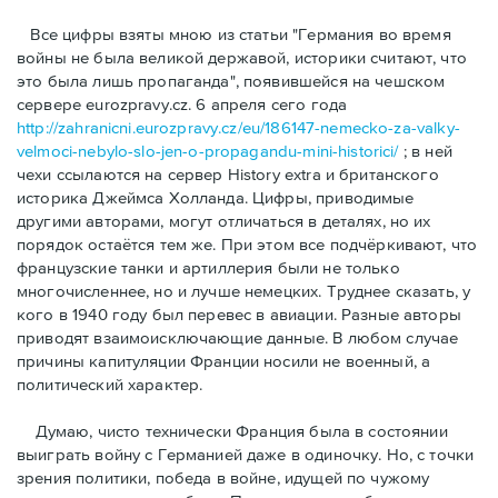
Bсе цифры взяты мною из статьи "Германия во время
войны не была великой державой, историки считают, что
это была лишь пропаганда", появившейся на чешском
сервере eurozpravy.cz. 6 апреля сего года
http://zahranicni.eurozpravy.cz/eu/186147-nemecko-za-valky-
velmoci-nebylo-slo-jen-o-propagandu-mini-historici/
; в ней
чехи ссылаются на сервер History extra и британского
историка Джеймса Холланда. Цифры, привoдимые
другими авторами, могут отличаться в деталях, но их
порядок остаётся тем же. При этом все подчёркивают, что
французские танки и артиллерия были не только
многочисленнее, но и лучше немецких. Труднее сказать, у
кого в 1940 году был перевес в авиации. Разные авторы
приводят взаимоисключающие данные. В любом случае
причины капитуляции Франции носили не военный, а
политический характер.
Думаю, чисто технически Франция была в состоянии
выиграть войну с Германией даже в одиночку. Но, с точки
зрения политики, победа в войне, идущей по чужому