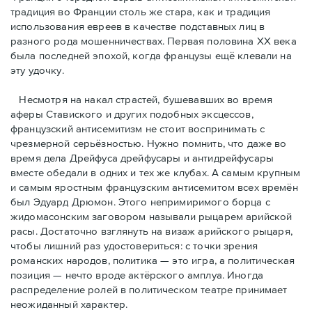
традиция во Франции столь же стара, как и традиция
использования евреев в качестве подставных лиц в
разного рода мошенничествах. Первая половина ХХ века
была последней эпохой, когда французы ещё клевали на
эту удочку.
Несмотря на накал страстей, бушевавших во время
аферы Ставиского и других подобных эксцессов,
французский антисемитизм не стоит воспринимать с
чрезмерной серьёзностью. Нужно помнить, что даже во
время дела Дрейфуса дрейфусары и антидрейфусары
вместе обедали в одних и тех же клубах. А самым крупным
и самым яростным французским антисемитом всех времён
был Эдуард Дрюмон. Этого непримиримого борца с
жидомасонским заговором называли рыцарем арийской
расы. Достаточно взглянуть на визаж арийского рыцаря,
чтобы лишний раз удостовериться: с точки зрения
романских народов, политика — это игра, а политическая
позиция — нечто вроде актёрского амплуа. Иногда
распределение ролей в политическом театре принимает
неожиданный характер.