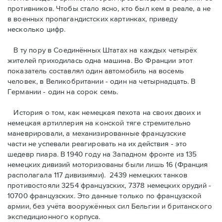
противников. Чтобы стало ясно, кто был кем в реале, а не
в военных пропагандистских картинках, приведу
несколько цифр.
В ту пору в Соединённых Штатах на каждых четырёх
жителей приходилась одна машина. Во Франции этот
показатель составлял один автомобиль на восемь
человек, в Великобритании - один на четырнадцать. В
Германии - один на сорок семь.
История о том, как немецкая пехота на своих двоих и
немeцкая артиллерия на конской тяге стремительно
маневрировали, а механизированные французские
части не успевали реагировать на их действия - это
шедевр пиара. В 1940 году на Западном фронте из 135
немецких дивизий моторизованы были лишь 16 (Франция
располагала 117 дивизиями). 2439 немецких танков
противостояли 3254 французских, 7378 немецких орудий -
10700 французских. Это данные только по французской
армии, без учёта вооружённых сил Бельгии и британского
экспедиционного корпуса.