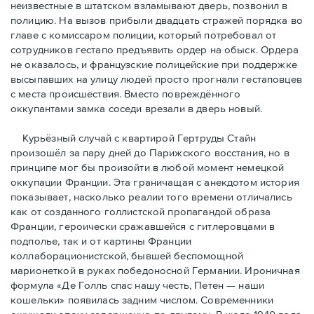
неизвестные в штатском взламывают дверь, позвонил в
полицию. На вызов прибыли двадцать стражей порядка во
главе с комиссаром полиции, который потребовал от
сотрудников гестапо предъявить ордер на обыск. Ордера
не оказалось, и французские полицейские при поддержке
высыпавших на улицу людей просто прогнали гестаповцев
с места происшествия. Вместо повреждённого
оккупантами замка соседи врезали в дверь новый.
Курьёзный случай с квартирой Гертруды Стайн
произошёл за пару дней до Парижского восстания, но в
принципe мог бы произойти в любой момент немецкой
оккупации Франции. Эта граничащая с анекдотом история
показывает, насколько реалии того времени отличались
как от созданного голлистской пропагандой образа
Франции, героически сражавшейся с гитлеровцами в
подполье, так и от картины Франции
коллаборационистской, бывшей беспомощной
марионеткой в руках победоносной Германии. Ироничная
формула «Де Голль спас нашу честь, Петен — наши
кошельки» появилась задним числом. Современники