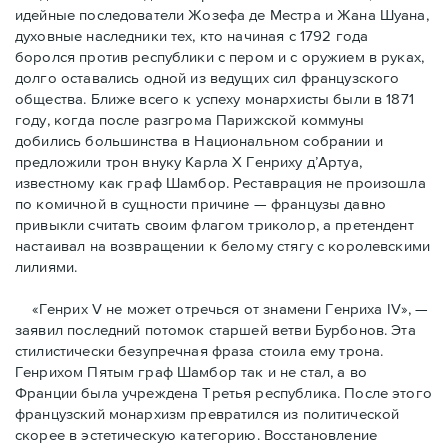
идейные последователи Жозефа де Местра и Жана Шуана,
духовные наследники тех, кто начиная с 1792 года
боролся против республики с пером и с оружием в руках,
долго оставались одной из ведущих сил французского
общества. Ближе всего к успеху монархисты были в 1871
году, когда после разгрома Парижской коммуны
добились большинства в Национальном собрании и
предложили трон внуку Карла Х Генриху д’Артуа,
известному как граф Шамбор. Реставрация не произошла
по комичной в сущности причине — французы давно
привыкли считать своим флагoм триколор, а претендент
настаивал на возвращении к белому стягу с королевскими
лилиями.
«Генрих V не может отречься от знамени Генриха IV», —
заявил последний потомок старшей ветви Бурбонов. Эта
стилистически безупречная фраза стоила ему трона.
Генрихом Пятым граф Шамбор так и не стал, а во
Франции была учреждена Третья республика. После этого
французский монархизм превратился из политической
скорее в эстетическую категорию. Восстановление