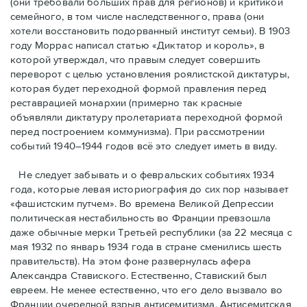
(они требовали бóльших прав для регионов) и критикой
семейного, в том числе наследственного, права (они
хотели восстановить подорванный институт семьи). В 1903
году Моррас написал статью «Диктатор и король», в
которой утверждал, что правым следует совершить
переворот с целью установления роялистской диктатуры,
которая будет переходной формой правления перед
реставрацией монархии (примерно так красные
объявляли диктатуру пролетариата переходной формой
перед построением коммунизма). При рассмотрении
событий 1940–1944 годов всё это следует иметь в виду.
Не следует забывать и о февральских событиях 1934
года, которые левая историография до сих пор называет
«фашистским путчем». Во времена Великой Депрессии
политическая нестабильность во Франции превзошла
даже обычные мерки Третьей республики (за 22 месяца с
мая 1932 по январь 1934 года в стране сменились шесть
правительств). На этом фоне развернулась афера
Александра Ставиского. Естественно, Ставиский был
евреем. Не менее естественно, что его дело вызвало во
Франции очередной взрыв антисемитизма. Антисемитская