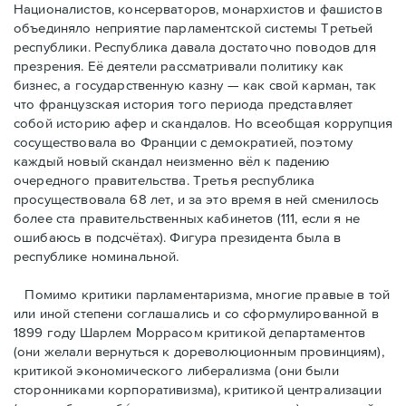
Националистов, консерваторов, монархистов и фашистов
объединяло неприятие парламентской системы Третьей
республики. Республика давала достаточно поводов для
презрения. Её деятели рассматривали политику как
бизнес, а государственную казну — как свой карман, так
что французская история того периода представляет
собой историю афер и скандалов. Но всеобщая коррупция
сосуществовала во Франции с демократией, поэтому
каждый новый скандал неизменно вёл к падению
очередного правительства. Третья республика
просуществовала 68 лет, и за это время в ней сменилось
более ста правительственных кабинетов (111, если я не
ошибаюсь в подсчётах). Фигура президента была в
республике номинальной.
Помимо критики парламентаризма, многие правые в той
или иной степени соглашались и со сформулированной в
1899 году Шарлем Моррасом критикой департаментов
(они желали вернуться к дореволюционным провинциям),
критикой экономического либерализма (они были
сторонниками корпоративизма), критикой централизации