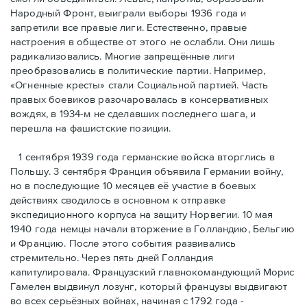
Народный Фронт, выиграли выборы 1936 года и
запретили все правые лиги. Естественно, правые
настроения в обществе от этого не ослабли. Они лишь
радикализовались. Многие запрещённые лиги
преобразовались в политические партии. Например,
«Огненные кресты» стали Социальной партией. Часть
правых боевиков разочаровалась в консервативных
вождях, в 1934-м не сделавших последнего шага, и
перешла на фашистские позиции.
1 сентября 1939 года германские войска вторглись в
Польшу. 3 сентября Франция объявила Германии войну,
но в последующие 10 месяцев её участие в боевых
действиях сводилось в основном к отправке
экспедиционного корпуса на защиту Норвегии. 10 мая
1940 года немцы начали вторжение в Голландию, Бельгию
и Францию. После этого события развивались
стремительно. Через пять дней Голландия
капитулировала. Французский главнокомандующий Морис
Гамелен выдвинул лозунг, который французы выдвигают
во всех серьёзных войнах, начиная с 1792 года -