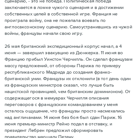
сценарию, - это не победа. Политическая победа
заключается в ломке чужого сценария и в достижении
собственных целей в собственной игре. Франция не
проиграла войну, она не пожелала воевать по
англосаксонскому сценарию. Самоустранившись из чужой
войны, французы начали свою игру.
26 мая британский экспедиционный корпус начал, а 4
июня — завершил эвакуацию из Дюнкерка. 11 июня во
Францию прибыл Уинстон Черчилль. Он сделал французам
массу предложений, от обороны Парижа по примеру
республиканского Мадрида до создания франко-
британской унии. Французы их отклонили (в тот день один
из французских министров сказал, что лучше быть
нацистской провинцией, чем британским доминионом). От
содержащегося в мемуарах Черчилля описания
переговоров с французским командованием у меня
осталось ощущение, что французы просто насмехались
над англичанами. 14 июня без боя был сдан Париж. 16
июня премьер-министр Рейно подал в отставку, и
президент Лебрен предложил сформировать
правительство маршалу Петену.