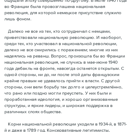
ощущали эпоху совершенно по-другому. В июле 1940 года
во Франции была провозглашена национальная
революция, для которой немецкое присутствие служило
лишь фоном.
Далеко не все из тех, кто сотрудничал с немцами,
приветствовали национальную революцию. И наоборот,
среди тех, кто участвовал в национальной революции,
далеко не все смирились с поражением; многие из них
надеялись на реванш. Вопрос, произошла бы во Франции
национальная революция, не случись в мае-июне 1940
года дебакль на фронте, навсегда останется открытым. С
одной стороны, ни до, ни после этой даты французским
крайне правым не удавалось прийти к власти. С другой
стороны, они вели борьбу так долго и целеустремлённо,
что рано или поздно могли преуспеть. У них были и
проработанная идеология, и хорошо организованные
структуры, и яркие лидеры, и широкая поддержка в
различных слоях общества.
Корни национальной революции уходили в 1934-й, в 1871-
й и даже в 1789 год. Консервативные легитимисты,