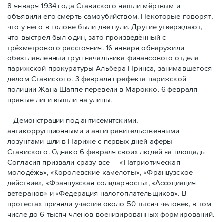
8 января 1934 года Ставиского нашли мёртвым и
объявили его смерть самоубийством. Некоторые говорят,
что у него в голове были две пули. Другие утверждают,
что выстрел был один, зато произведённый с
трёхметровoго расстояния. 16 января обнаружили
обезглавленный труп начальника финансового отдела
парижской прокуратуры Альбера Принса, занимавшегося
делом Cтавиского. 3 февраля префекта парижской
полиции Жана Шаппе перевели в Марокко. 6 февраля
правые лиги вышли на улицы.
Демонстрации под антисемитскими,
антикоррупционными и антиправительственными
лозунгами шли в Париже с первых дней аферы
Ставиского. Однако 6 февраля своих людей на площадь
Согласия призвали сразу все — «Патриотическая
молодёжь», «Королевские камелоты», «Французское
действие», «Французская солидарность», «Ассоциация
ветеранов» и «Федерация налогоплательщиков». В
протестах приняли участие около 50 тысяч человек, в том
числе до 6 тысяч членов военизированных формирований.