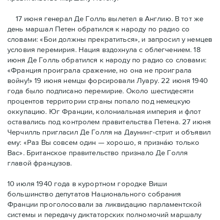
17 июня генерал Де Голль вылетел в Англию. В тот же
день маршал Петен обратился к народу по радио со
словами: «Бои должны прекратиться», и запросил у немцев
условия перемирия. Нация вздохнула с облегчением. 18
июня Де Голль обратился к народу по радио со словами:
«Франция проиграла сражение, но она не проиграла
войну!» 19 июня немцы форсировали Луару. 22 июня 1940
года было подписано перемирие. Около шестидесяти
процентов территории страны попало под немецкую
оккупацию. Юг Франции, колониальная империя и флот
оставались под контролем правительства Петена. 27 июня
Черчилль пригласил Де Голля на Даунинг-стрит и объявил
ему: «Раз Вы совсем один — хорошо, я признáю только
Вас». Британское правительство признало Де Голля
главой французов.
10 июля 1940 года в курортном городке Виши
большинство депутатов Национального собрания
Франции проголосовали за ликвидацию парламентской
системы и передачу диктаторских полномочий маршалу