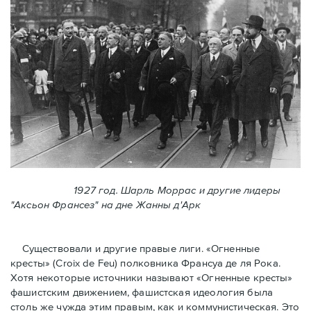
1927 год. Шарль Моррас и другие лидеры
"Аксьон Франсез" на дне Жанны д'Арк
Существовали и другие правые лиги. «Огненные
кресты» (Croix de Feu) полковника Франсуа де ля Рока.
Хотя некоторые источники называют «Огненные крeсты»
фашистским движением, фашистская идеология была
столь же чужда этим правым, как и коммунистическая. Это