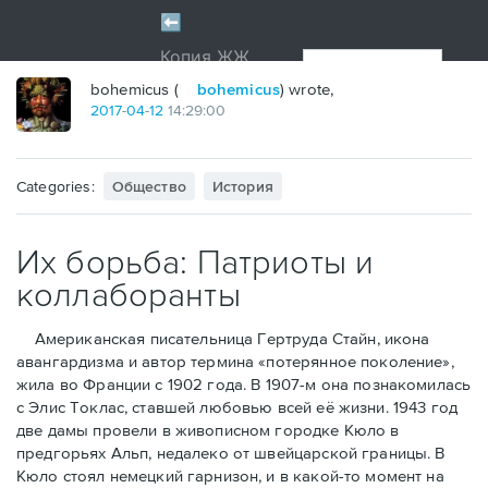
bohemicus (
bohemicus
) wrote,
2017
-
04
-
12
14:29:00
Categories:
Общество
История
Их борьба: Патриоты и
коллаборанты
Американская писательница Гертруда Стайн, икона
авангардизма и автор термина «потерянное поколение»,
жила во Франции с 1902 года. В 1907-м она познакомилась
с Элис Токлас, ставшей любовью всей её жизни. 1943 год
две дамы провели в живописном городке Кюло в
предгорьях Альп, недалеко от швейцарской границы. В
Кюло стоял немецкий гарнизон, и в какой-то момент на