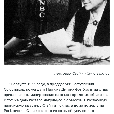
Гертруда Стайн и Элис Токлас
17 августа 1944 года, в преддверии наступления
Союзников, комендант Парижа Дитрих фон Хольтиц отдал
приказ начать минирование важных городских объектов.
В тот же день гестапо нагрянуло с обыском в пустующую
парижскую квартиру Стайн и Токлaс в домe номер 5 на
Рю Кристин. Однако кто-то из соседей, увидев, что