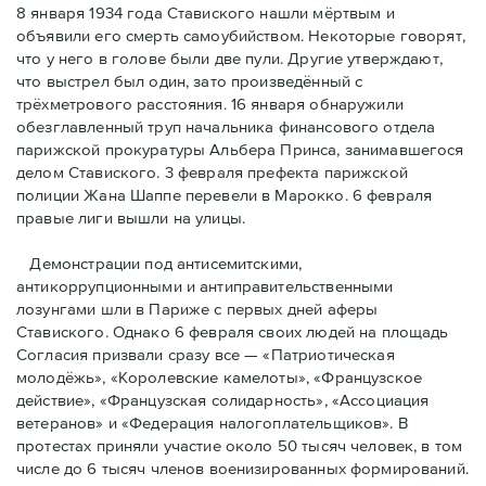
8 января 1934 года Ставиского нашли мёртвым и
объявили его смерть самоубийством. Некоторые говорят,
что у него в голове были две пули. Другие утверждают,
что выстрел был один, зато произведённый с
трёхметровoго расстояния. 16 января обнаружили
обезглавленный труп начальника финансового отдела
парижской прокуратуры Альбера Принса, занимавшегося
делом Cтавиского. 3 февраля префекта парижской
полиции Жана Шаппе перевели в Марокко. 6 февраля
правые лиги вышли на улицы.
Демонстрации под антисемитскими,
антикоррупционными и антиправительственными
лозунгами шли в Париже с первых дней аферы
Ставиского. Однако 6 февраля своих людей на площадь
Согласия призвали сразу все — «Патриотическая
молодёжь», «Королевские камелоты», «Французское
действие», «Французская солидарность», «Ассоциация
ветеранов» и «Федерация налогоплательщиков». В
протестах приняли участие около 50 тысяч человек, в том
числе до 6 тысяч членов военизированных формирований.