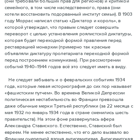
(они требовали бóльших прав для регионов) и критикой
семейного, в том числе наследственного, права (они
хотели восстановить подорванный институт семьи). В 1903
году Моррас написал статью «Диктатор и король», в
которой утверждал, что правым следует совершить
переворот с целью установления роялистской диктатуры,
которая будет переходной формой правления перед
реставрацией монархии (примерно так красные
объявляли диктатуру пролетариата переходной формой
перед построением коммунизма). При рассмотрении
событий 1940–1944 годов всё это следует иметь в виду.
Не следует забывать и о февральских событиях 1934
года, которые левая историография до сих пор называет
«фашистским путчем». Во времена Великой Депрессии
политическая нестабильность во Франции превзошла
даже обычные мерки Третьей республики (за 22 месяца с
мая 1932 по январь 1934 года в стране сменились шесть
правительств). На этом фоне развернулась афера
Александра Ставиского. Естественно, Ставиский был
евреем. Не менее естественно, что его дело вызвало во
Франции очередной взрыв антисемитизма. Антисемитская