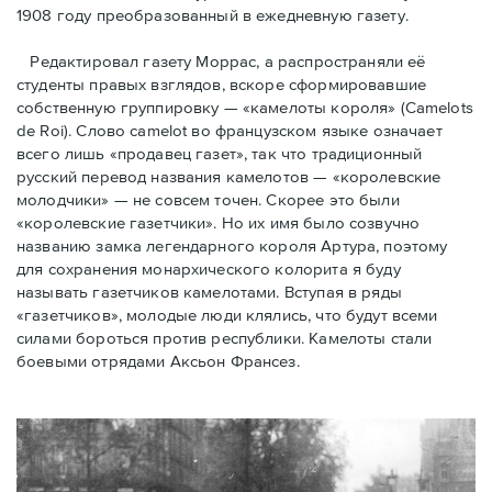
1908 году преобразованный в ежедневную газету.
Редактировал газету Моррас, а распространяли её
студенты правых взглядов, вскоре сформировавшие
собственную группировку — «камелоты короля» (Camelots
de Roi). Слово camelot во французском языке означает
всего лишь «продавец газет», так что традиционный
русский перевод названия камелотов — «королевские
молодчики» — не совсем точен. Скорее это были
«королевские газетчики». Но их имя было созвучно
названию замка легендарного короля Артура, поэтому
для сохранения монархического колорита я буду
называть газетчиков камелотами. Вступая в ряды
«газетчиков», молодые люди клялись, что будут всеми
силами бороться против республики. Камелоты стали
боевыми отрядами Аксьон Франсез.