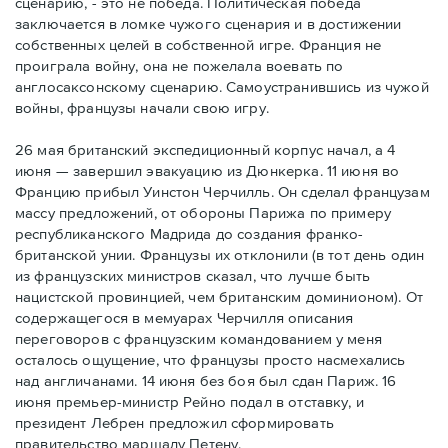
сценарию, - это не победа. Политическая победа
заключается в ломке чужого сценария и в достижении
собственных целей в собственной игре. Франция не
проиграла войну, она не пожелала воевать по
англосаксонскому сценарию. Самоустранившись из чужой
войны, французы начали свою игру.
26 мая британский экспедиционный корпус начал, а 4
июня — завершил эвакуацию из Дюнкерка. 11 июня во
Францию прибыл Уинстон Черчилль. Он сделал французам
массу предложений, от обороны Парижа по примеру
республиканского Мадрида до создания франко-
британской унии. Французы их отклонили (в тот день один
из французских министров сказал, что лучше быть
нацистской провинцией, чем британским доминионом). От
содержащегося в мемуарах Черчилля описания
переговоров с французским командованием у меня
осталось ощущение, что французы просто насмехались
над англичанами. 14 июня без боя был сдан Париж. 16
июня премьер-министр Рейно подал в отставку, и
президент Лебрен предложил сформировать
правительство маршалу Петену.