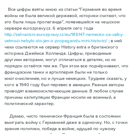
Bсе цифры взяты мною из статьи "Германия во время
войны не была великой державой, историки считают, что
это была лишь пропаганда", появившейся на чешском
сервере eurozpravy.cz. 6 апреля сего года
http://zahranicni.eurozpravy.cz/eu/186147-nemecko-za-valky-
velmoci-nebylo-slo-jen-o-propagandu-mini-historici/
; в ней
чехи ссылаются на сервер History extra и британского
историка Джеймса Холланда. Цифры, привoдимые
другими авторами, могут отличаться в деталях, но их
порядок остаётся тем же. При этом все подчёркивают, что
французские танки и артиллерия были не только
многочисленнее, но и лучше немецких. Труднее сказать, у
кого в 1940 году был перевес в авиации. Разные авторы
приводят взаимоисключающие данные. В любом случае
причины капитуляции Франции носили не военный, а
политический характер.
Думаю, чисто технически Франция была в состоянии
выиграть войну с Германией даже в одиночку. Но, с точки
зрения политики, победа в войне, идущей по чужому