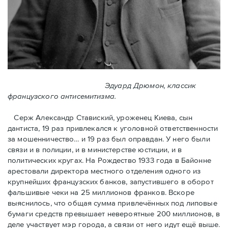
Эдуард Дрюмон, классик
французского антисемитизма.
Серж Александр Ставиский, уроженец Киева, сын
дантиста, 19 раз привлекался к уголовной ответственности
за мошенничество… и 19 раз был оправдан. У него были
связи и в полиции, и в министерстве юстиции, и в
политических кругах. На Рождество 1933 года в Байoнне
арестовали директора местного отделения одного из
крупнейших французских банков, запустившего в оборот
фальшивые чеки на 25 миллионов франков. Вскоре
выяснилось, что общая сумма привлечённых под липовые
бумаги средств превышает невероятные 200 миллионов, в
деле участвует мэр города, a связи от него идут ещё выше.