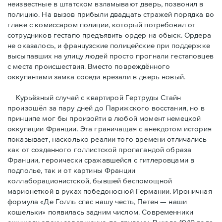
неизвестные в штатском взламывают дверь, позвонил в
полицию. На вызов прибыли двадцать стражей порядка во
главе с комиссаром полиции, который потребовал от
сотрудников гестапо предъявить ордер на обыск. Ордера
не оказалось, и французские полицейские при поддержке
высыпавших на улицу людей просто прогнали гестаповцев
с места происшествия. Вместо повреждённого
оккупантами замка соседи врезали в дверь новый.
Курьёзный случай с квартирой Гертруды Стайн
произошёл за пару дней до Парижского восстания, но в
принципe мог бы произойти в любой момент немецкой
оккупации Франции. Эта граничащая с анекдотом история
показывает, насколько реалии того времени отличались
как от созданного голлистской пропагандой образа
Франции, героически сражавшейся с гитлеровцами в
подполье, так и от картины Франции
коллаборационистской, бывшей беспомощной
марионеткой в руках победоносной Германии. Ироничная
формула «Де Голль спас нашу честь, Петен — наши
кошельки» появилась задним числом. Современники