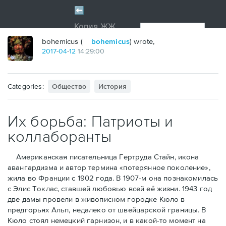
bohemicus (
bohemicus
) wrote,
2017
-
04
-
12
14:29:00
Categories:
Общество
История
Их борьба: Патриоты и
коллаборанты
Американская писательница Гертруда Стайн, икона
авангардизма и автор термина «потерянное поколение»,
жила во Франции с 1902 года. В 1907-м она познакомилась
с Элис Токлас, ставшей любовью всей её жизни. 1943 год
две дамы провели в живописном городке Кюло в
предгорьях Альп, недалеко от швейцарской границы. В
Кюло стоял немецкий гарнизон, и в какой-то момент на