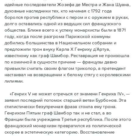
идейные последователи Жозефа де Местра и Жана Шуана,
духовные наследники тех, кто начиная с 1792 года
боролся против республики с пером и с оружием в руках,
долго оставались одной из ведущих сил французского
общества. Ближе всего к успеху монархисты были в 1871
году, когда после разгрома Парижской коммуны
добились большинства в Национальном собрании и
предложили трон внуку Карла Х Генриху д’Артуа,
известному как граф Шамбор. Реставрация не произошла
по комичной в сущности причине — французы давно
привыкли считать своим флагoм триколор, а претендент
настаивал на возвращении к белому стягу с королевскими
лилиями.
«Генрих V не может отречься от знамени Генриха IV», —
заявил последний потомок старшей ветви Бурбонов. Эта
стилистически безупречная фраза стоила ему трона.
Генрихом Пятым граф Шамбор так и не стал, а во
Франции была учреждена Третья республика. После этого
французский монархизм превратился из политической
скорее в эстетическую категорию. Восстановление