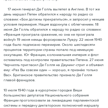
17 июня генерал Де Голль вылетел в Англию. В тот же
день маршал Петен обратился к народу по радио со
словами: «Бои должны прекратиться», и запросил у немцев
условия перемирия. Нация вздохнула с облегчением. 18
июня Де Голль обратился к народу по радио со словами:
«Франция проиграла сражение, но она не проиграла
войну!» 19 июня немцы форсировали Луару. 22 июня 1940
года было подписано перемирие. Около шестидесяти
процентов территории страны попало под немецкую
оккупацию. Юг Франции, колониальная империя и флот
оставались под контролем правительства Петена. 27 июня
Черчилль пригласил Де Голля на Даунинг-стрит и объявил
ему: «Раз Вы совсем один — хорошо, я признáю только
Вас». Британское правительство признало Де Голля
главой французов.
10 июля 1940 года в курортном городке Виши
большинство депутатов Национального собрания
Франции проголосовали за ликвидацию парламентской
системы и передачу диктаторских полномочий маршалу