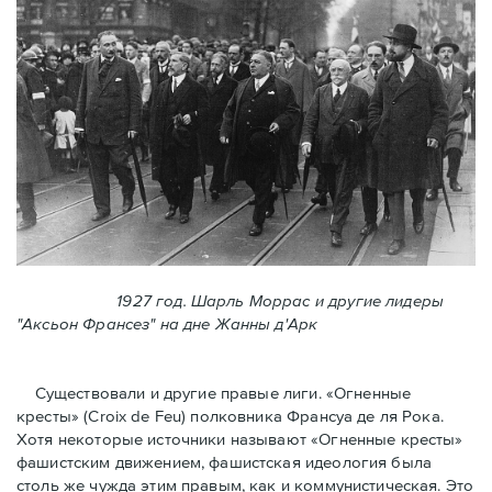
1927 год. Шарль Моррас и другие лидеры
"Аксьон Франсез" на дне Жанны д'Арк
Существовали и другие правые лиги. «Огненные
кресты» (Croix de Feu) полковника Франсуа де ля Рока.
Хотя некоторые источники называют «Огненные крeсты»
фашистским движением, фашистская идеология была
столь же чужда этим правым, как и коммунистическая. Это