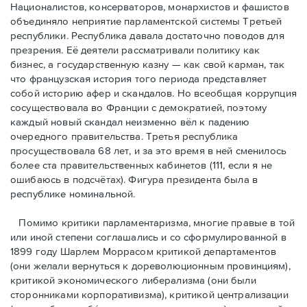
Националистов, консерваторов, монархистов и фашистов
объединяло неприятие парламентской системы Третьей
республики. Республика давала достаточно поводов для
презрения. Её деятели рассматривали политику как
бизнес, а государственную казну — как свой карман, так
что французская история того периода представляет
собой историю афер и скандалов. Но всеобщая коррупция
сосуществовала во Франции с демократией, поэтому
каждый новый скандал неизменно вёл к падению
очередного правительства. Третья республика
просуществовала 68 лет, и за это время в ней сменилось
более ста правительственных кабинетов (111, если я не
ошибаюсь в подсчётах). Фигура президента была в
республике номинальной.
Помимо критики парламентаризма, многие правые в той
или иной степени соглашались и со сформулированной в
1899 году Шарлем Моррасом критикой департаментов
(они желали вернуться к дореволюционным провинциям),
критикой экономического либерализма (они были
сторонниками корпоративизма), критикой централизации