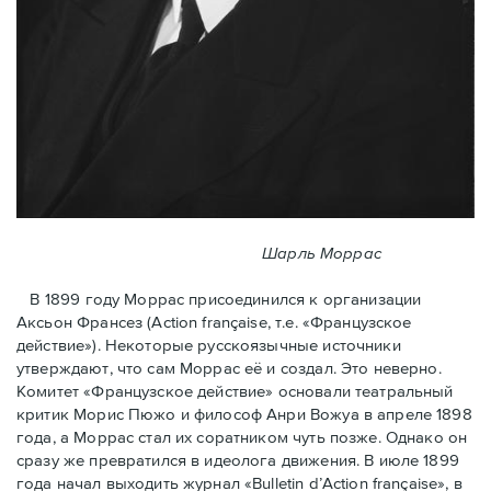
Шарль Моррас
В 1899 году Моррас присоединился к организации
Аксьон Франсез (Action française, т.е. «Французское
действие»). Некоторые русскоязычные источники
утверждают, что сам Моррас её и создал. Это неверно.
Комитет «Французское действие» основали театральный
критик Морис Пюжо и философ Анри Вожуа в апреле 1898
года, а Моррас стал их соратником чуть позже. Однако он
сразу же превратился в идеолога движения. В июле 1899
года начал выходить журнал «Bulletin d’Action française», в