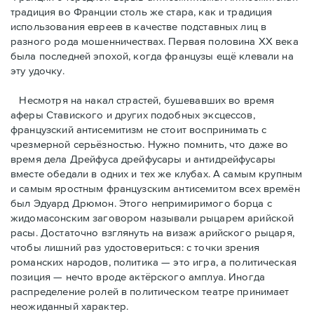
традиция во Франции столь же стара, как и традиция
использования евреев в качестве подставных лиц в
разного рода мошенничествах. Первая половина ХХ века
была последней эпохой, когда французы ещё клевали на
эту удочку.
Несмотря на накал страстей, бушевавших во время
аферы Ставиского и других подобных эксцессов,
французский антисемитизм не стоит воспринимать с
чрезмерной серьёзностью. Нужно помнить, что даже во
время дела Дрейфуса дрейфусары и антидрейфусары
вместе обедали в одних и тех же клубах. А самым крупным
и самым яростным французским антисемитом всех времён
был Эдуард Дрюмон. Этого непримиримого борца с
жидомасонским заговором называли рыцарем арийской
расы. Достаточно взглянуть на визаж арийского рыцаря,
чтобы лишний раз удостовериться: с точки зрения
романских народов, политика — это игра, а политическая
позиция — нечто вроде актёрского амплуа. Иногда
распределение ролей в политическом театре принимает
неожиданный характер.