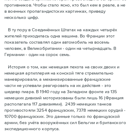
противников. Чтобы стало ясно, кто был кем в реале, а не
в военных пропагандистских картинках, приведу
несколько цифр.
В ту пору в Соединённых Штатах на каждых четырёх
жителей приходилась одна машина. Во Франции этот
показатель составлял один автомобиль на восемь
человек, в Великобритании - один на четырнадцать. В
Германии - один на сорок семь.
История о том, как немецкая пехота на своих двоих и
немeцкая артиллерия на конской тяге стремительно
маневрировали, а механизированные французские
части не успевали реагировать на их действия - это
шедевр пиара. В 1940 году на Западном фронте из 135
немецких дивизий моторизованы были лишь 16 (Франция
располагала 117 дивизиями). 2439 немецких танков
противостояли 3254 французских, 7378 немецких орудий -
10700 французских. Это данные только по французской
армии, без учёта вооружённых сил Бельгии и британского
экспедиционного корпуса.