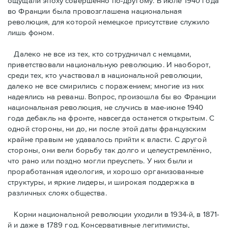
ощущали эпоху совершенно по-другому. В июле 1940 года
во Франции была провозглашена национальная
революция, для которой немецкое присутствие служило
лишь фоном.
Далеко не все из тех, кто сотрудничал с немцами,
приветствовали национальную революцию. И наоборот,
среди тех, кто участвовал в национальной революции,
далеко не все смирились с поражением; многие из них
надеялись на реванш. Вопрос, произошла бы во Франции
национальная революция, не случись в мае-июне 1940
года дебакль на фронте, навсегда останется открытым. С
одной стороны, ни до, ни после этой даты французским
крайне правым не удавалось прийти к власти. С другой
стороны, они вели борьбу так долго и целеустремлённо,
что рано или поздно могли преуспеть. У них были и
проработанная идеология, и хорошо организованные
структуры, и яркие лидеры, и широкая поддержка в
различных слоях общества.
Корни национальной революции уходили в 1934-й, в 1871-
й и даже в 1789 год. Консервативные легитимисты,