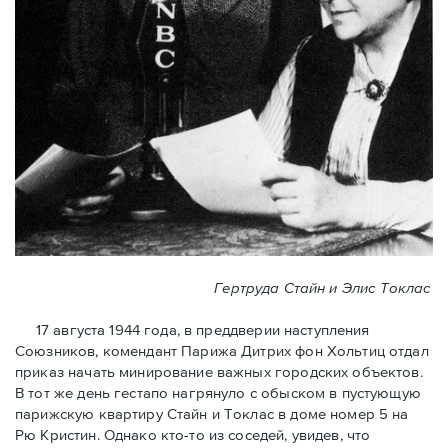
Гертруда Стайн и Элис Токлас
17 августа 1944 года, в преддверии наступления
Союзников, комендант Парижа Дитрих фон Хольтиц отдал
приказ начать минирование важных городских объектов.
В тот же день гестапо нагрянуло с обыском в пустующую
парижскую квартиру Стайн и Токлaс в домe номер 5 на
Рю Кристин. Однако кто-то из соседей, увидев, что