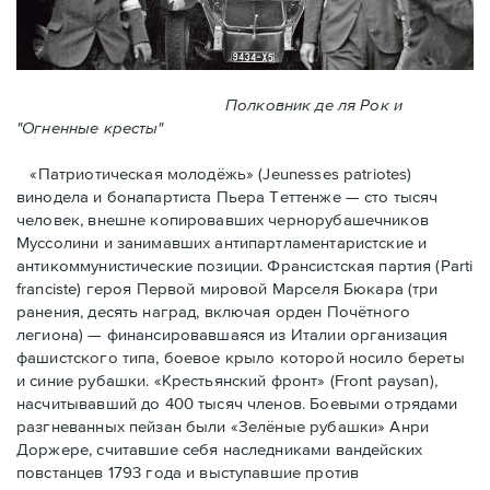
Полковник де ля Рок и
"Огненные кресты"
«Патриотическая молодёжь» (Jeunesses patriotes)
винодела и бонапартиста Пьера Тeттенже — cто тысяч
человек, внешне копировавших чернорубашечников
Муссолини и занимавших антипартламентаристские и
антикоммунистические позиции. Франсистская партия (Parti
franciste) героя Первой мировой Марселя Бюкара (три
ранения, десять наград, включая орден Почётного
легиона) — финансировавшаяся из Италии организация
фашистского типа, боевое крыло которой носило береты
и синие рубашки. «Крестьянский фронт» (Front paysan),
насчитывавший до 400 тысяч членов. Боевыми отрядами
разгневанных пейзан были «Зелёные рубашки» Анри
Доржере, считавшие себя наследниками вандейских
повстанцев 1793 года и выступавшие против