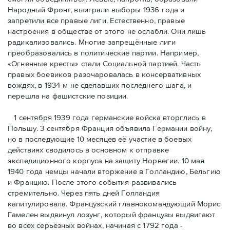
Народный Фронт, выиграли выборы 1936 года и
запретили все правые лиги. Естественно, правые
настроения в обществе от этого не ослабли. Они лишь
радикализовались. Многие запрещённые лиги
преобразовались в политические партии. Например,
«Огненные кресты» стали Социальной партией. Часть
правых боевиков разочаровалась в консервативных
вождях, в 1934-м не сделавших последнего шага, и
перешла на фашистские позиции.
1 сентября 1939 года германские войска вторглись в
Польшу. 3 сентября Франция объявила Германии войну,
но в последующие 10 месяцев её участие в боевых
действиях сводилось в основном к отправке
экспедиционного корпуса на защиту Норвегии. 10 мая
1940 года немцы начали вторжение в Голландию, Бельгию
и Францию. После этого события развивались
стремительно. Через пять дней Голландия
капитулировала. Французский главнокомандующий Морис
Гамелен выдвинул лозунг, который французы выдвигают
во всех серьёзных войнах, начиная с 1792 года -