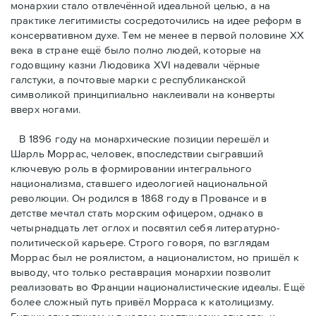
монархии стало отвлечённой идеальной целью, а на
практике легитимисты сосредоточились на идее реформ в
консервативном духе. Тем не менее в первой половине ХХ
века в стране ещё было полно людей, которые на
годовщину казни Людовика XVI надевали чёрные
галстуки, а почтовые марки с республиканской
символикой принципиально наклеивали на конверты
вверх ногами.
В 1896 году на монархические позиции перешёл и
Шарль Моррас, человек, впоследствии сыгравший
ключевую роль в формировании интегрального
национализма, ставшего идеологией национальной
революции. Он родился в 1868 году в Провансе и в
детстве мечтал стать морским офицером, однако в
четырнадцать лет оглох и посвятил себя литературно-
политической карьере. Строго говоря, по взглядам
Моррас был не роялистом, а националистом, но пришёл к
выводу, что только реставрация монархии позволит
реализовать во Франции националистические идеалы. Ещё
более сложный путь привёл Морраса к католицизму.