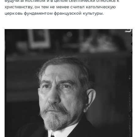
Будучи агностиком и в целом скептически относясь к
христианству, он тем не менее считал католическую
церковь фундаментом французской культуры.