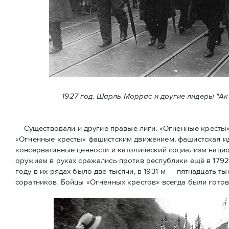
1927 год. Шарль Моррас и другие лидеры "А
Существовали и другие правые лиги. «Огненные кресты» (
«Огненные крeсты» фашистским движением, фашистская ид
консервативные ценности и католический социализм нацио
оружием в руках сражались против республики ещё в 1792
году в их рядах было две тысячи, в 1931-м — пятнадцать ты
соратников. Бойцы «Огненных крестов» всегда были готов