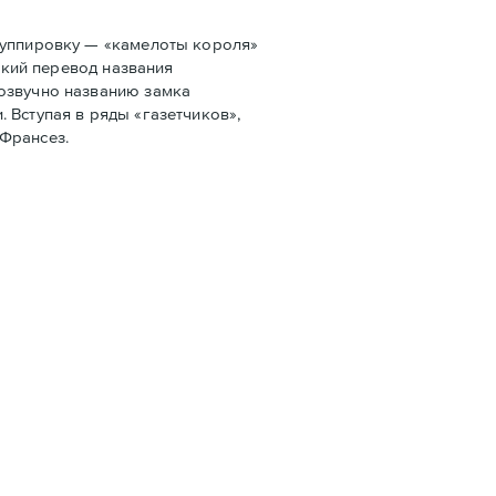
руппировку — «камелоты короля»
ский перевод названия
созвучно названию замка
 Вступая в ряды «газетчиков»,
 Франсез.