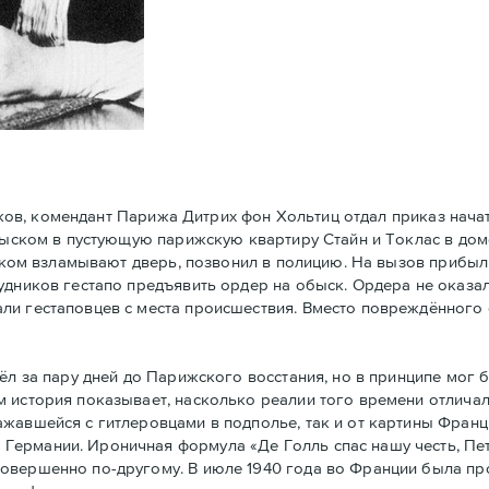
ков, комендант Парижа Дитрих фон Хольтиц отдал приказ нач
обыском в пустующую парижскую квартиру Стайн и Токлaс в дом
атском взламывают дверь, позвонил в полицию. На вызов прибы
удников гестапо предъявить ордер на обыск. Ордера не оказал
ли гестаповцев с места происшествия. Вместо повреждённого 
 за пару дней до Парижского восстания, но в принципe мог 
 история показывает, насколько реалии того времени отличал
ажавшейся с гитлеровцами в подполье, так и от картины Фран
Германии. Ироничная формула «Де Голль спас нашу честь, Пе
совершенно по-другому. В июле 1940 года во Франции была п