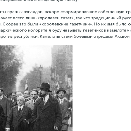
енты правых взглядов, вскоре сформировавшие собственную г
начает всего лишь «продавец газет», так что традиционный рус
. Скорее это были «королевские газетчики». Но их имя было 
архического колорита я буду называть газетчиков камелотами.
против республики. Камелоты стали боевыми отрядами Аксьон