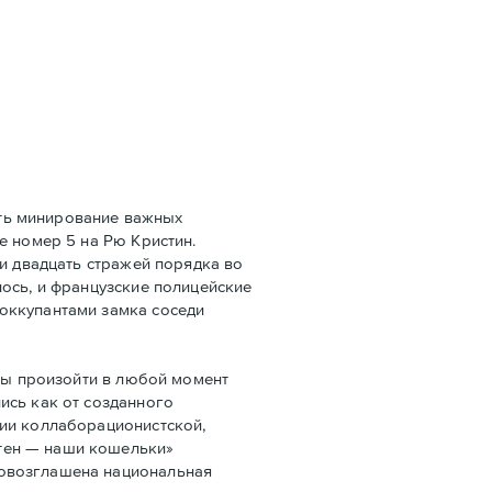
ать минирование важных
e номер 5 на Рю Кристин.
ли двадцать стражей порядка во
ось, и французские полицейские
оккупантами замка соседи
бы произойти в любой момент
ись как от созданного
ции коллаборационистской,
тен — наши кошельки»
ровозглашена национальная