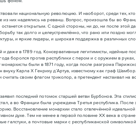
ишь фоном.
ствовали национальную революцию. И наоборот, среди тех, кто
е из них надеялись на реванш. Вопрос, произошла бы во Фран
а останется открытым. С одной стороны, ни до, ни после этой 
 борьбу так долго и целеустремлённо, что рано или поздно могл
ктуры, и яркие лидеры, и широкая поддержка в различных сло
й и даже в 1789 год. Консервативные легитимисты, идейные по
 года боролся против республики с пером и с оружием в руках,
у монархисты были в 1871 году, когда после разгрома Парижс
 внуку Карла Х Генриху д’Артуа, известному как граф Шамбор
считать своим флагoм триколор, а претендент настаивал на в
заявил последний потомок старшей ветви Бурбонов. Эта стили
стал, а во Франции была учреждена Третья республика. После
горию. Восстановление монархии стало отвлечённой идеальной 
ивном духе. Тем не менее в первой половине ХХ века в стран
ые галстуки, а почтовые марки с республиканской символикой