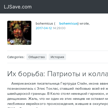
bohemicus (
bohemicus
) wrote,
2017
-
04
-
12
14:29:00
Categories:
Общество
История
Их борьба: Патриоты и колл
Американская писательница Гертруда Стайн, икона аванга
познакомилась с Элис Токлас, ставшей любовью всей её ж
швейцарской границы. В Кюло стоял немецкий гарнизон, и 
денщиками. Жаль, что ни один из этих немцев не оставил 
лесбиянки еврейского происхождения, жившие в оккупиров