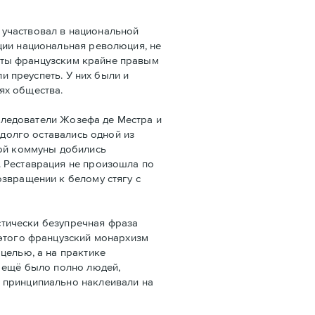
 участвовал в национальной
ции национальная революция, не
даты французским крайне правым
и преуспеть. У них были и
ях общества.
следователи Жозефа де Местра и
 долго оставались одной из
кой коммуны добились
. Реставрация не произошла по
озвращении к белому стягу с
стически безупречная фраза
 этого французский монархизм
целью, а на практике
е ещё было полно людей,
 принципиально наклеивали на