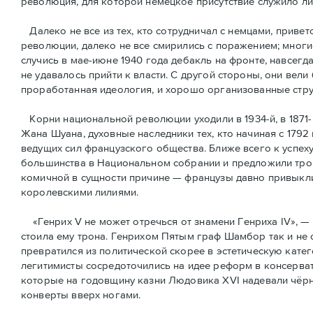
революция, для которой немецкое присутствие служило л
Далеко не все из тех, кто сотрудничал с немцами, привет
революции, далеко не все смирились с поражением; многи
случись в мае-июне 1940 года дебакль на фронте, навсегд
не удавалось прийти к власти. С другой стороны, они вели
проработанная идеология, и хорошо организованные стру
Корни национальной революции уходили в 1934-й, в 1871-
Жана Шуана, духовные наследники тех, кто начиная с 1792
ведущих сил французского общества. Ближе всего к успех
большинства в Национальном собрании и предложили трон
комичной в сущности причине — французы давно привыкли 
королевскими лилиями.
«Генрих V не может отречься от знамени Генриха IV», — 
стоила ему трона. Генрихом Пятым граф Шамбор так и не 
превратился из политической скорее в эстетическую кате
легитимисты сосредоточились на идее реформ в консерват
которые на годовщину казни Людовика XVI надевали чёрн
конверты вверх ногами.