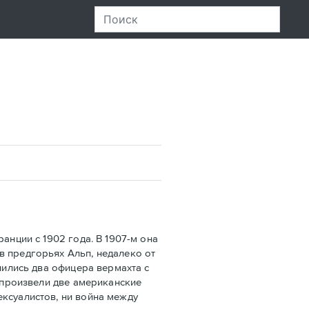
нции с 1902 года. В 1907-м она
в предгорьях Альп, недалеко от
лились два офицера вермахта с
х произвели две американские
ексуалистов, ни война между