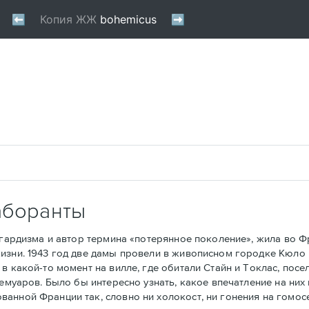
аборанты
рдизма и автор термина «потерянное поколение», жила во Фра
изни. 1943 год две дамы провели в живописном городке Кюло 
в какой-то момент на вилле, где обитали Стайн и Токлас, посе
мемуаров. Было бы интересно узнать, какое впечатление на ни
анной Франции так, словно ни холокост, ни гонения на гомос