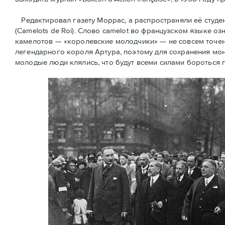
Редактировал газету Моррас, а распространяли её студ
(Camelots de Roi). Слово camelot во французском языке оз
камелотов — «королевские молодчики» — не совсем точен
легендарного короля Артура, поэтому для сохранения мон
молодые люди клялись, что будут всеми силами бороться 