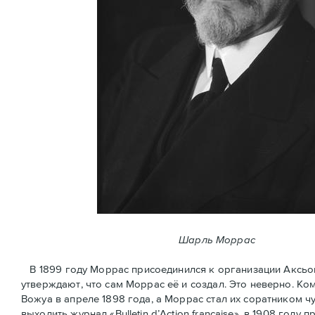
Шарль Моррас
В 1899 году Моррас присоединился к организации Аксьон Ф
утверждают, что сам Моррас её и создал. Это неверно. К
Вожуа в апреле 1898 года, а Моррас стал их соратником ч
выходить журнал «Bulletin d’Action française», в 1908 год