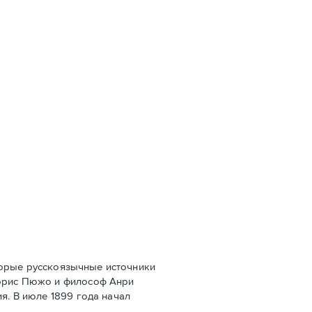
оторые русскоязычные источники
Морис Пюжо и философ Анри
я. В июле 1899 года начал