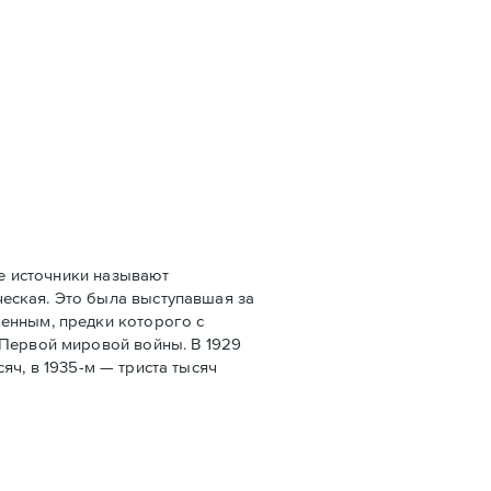
е источники называют
еская. Это была выступавшая за
оенным, предки которого с
 Первой мировой войны. В 1929
сяч, в 1935-м — триста тысяч