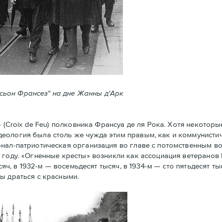
ксьон Франсез" на дне Жанны д'Арк
Croix de Feu) полковника Франсуа де ля Рока. Хотя некоторы
еология была столь же чужда этим правым, как и коммунистич
нал-патриотическая организация во главе с потомственным в
 году. «Огненные кресты» возникли как ассоциация ветеранов
сяч, в 1932-м — восемьдесят тысяч, в 1934-м — сто пятьдесят ты
ы драться с красными.