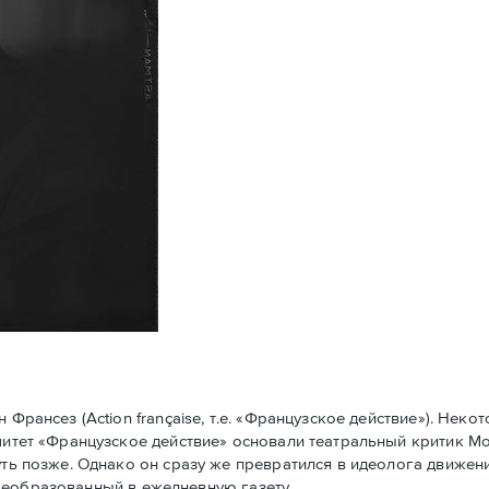
рансез (Action française, т.е. «Французское действие»). Нек
омитет «Французское действие» основали театральный критик 
уть позже. Однако он сразу же превратился в идеолога движени
у преобразованный в ежедневную газету.