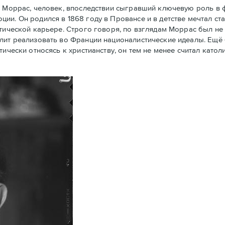
 Моррас, человек, впоследствии сыгравший ключевую роль в
ии. Он родился в 1868 году в Провансе и в детстве мечтал ст
тической карьере. Строго говоря, по взглядам Моррас был не 
олит реализовать во Франции националистические идеалы. Ещё
тически относясь к христианству, он тем не менее считал кат