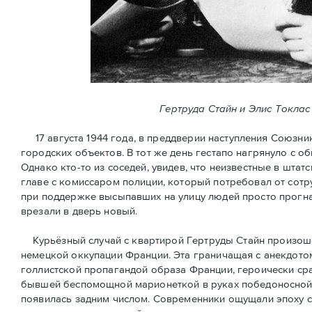
Гертруда Стайн и Элис Токлас
17 августа 1944 года, в преддверии наступления Союзни
городских объектов. В тот же день гестапо нагрянуло с 
Однако кто-то из соседей, увидев, что неизвестные в шт
главе с комиссаром полиции, который потребовал от сотр
при поддержке высыпавших на улицу людей просто прогна
врезали в дверь новый.
Курьёзный случай с квартирой Гертруды Стайн произошёл
немецкой оккупации Франции. Эта граничащая с анекдотом
голлистской пропагандой образа Франции, героически ср
бывшей беспомощной марионеткой в руках победоносной 
появилась задним числом. Современники ощущали эпоху 