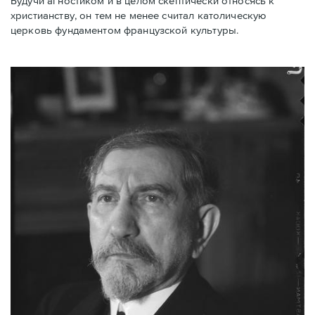
Будучи агностиком и в целом скептически относясь к
христианству, он тем не менее считал католическую
церковь фундаментом французской культуры.