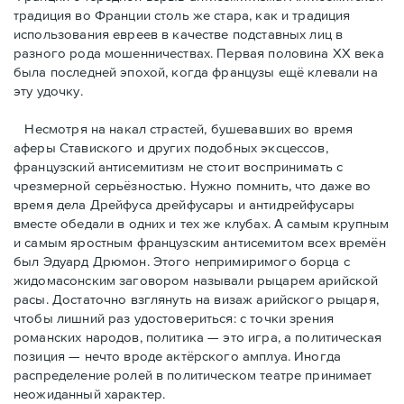
традиция во Франции столь же стара, как и традиция
использования евреев в качестве подставных лиц в
разного рода мошенничествах. Первая половина ХХ века
была последней эпохой, когда французы ещё клевали на
эту удочку.
Несмотря на накал страстей, бушевавших во время
аферы Ставиского и других подобных эксцессов,
французский антисемитизм не стоит воспринимать с
чрезмерной серьёзностью. Нужно помнить, что даже во
время дела Дрейфуса дрейфусары и антидрейфусары
вместе обедали в одних и тех же клубах. А самым крупным
и самым яростным французским антисемитом всех времён
был Эдуард Дрюмон. Этого непримиримого борца с
жидомасонским заговором называли рыцарем арийской
расы. Достаточно взглянуть на визаж арийского рыцаря,
чтобы лишний раз удостовериться: с точки зрения
романских народов, политика — это игра, а политическая
позиция — нечто вроде актёрского амплуа. Иногда
распределение ролей в политическом театре принимает
неожиданный характер.