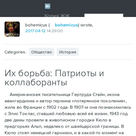
bohemicus (
bohemicus
) wrote,
2017
-
04
-
12
14:29:00
Categories:
Общество
История
Их борьба: Патриоты и
коллаборанты
Американская писательница Гертруда Стайн, икона
авангардизма и автор термина «потерянное поколение»,
жила во Франции с 1902 года. В 1907-м она познакомилась
с Элис Токлас, ставшей любовью всей её жизни. 1943 год
две дамы провели в живописном городке Кюло в
предгорьях Альп, недалеко от швейцарской границы. В
Кюло стоял немецкий гарнизон, и в какой-то момент на