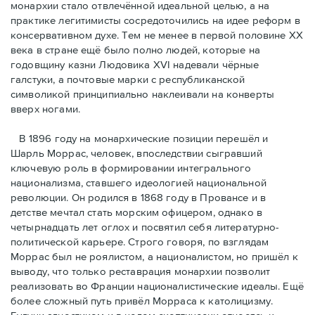
монархии стало отвлечённой идеальной целью, а на
практике легитимисты сосредоточились на идее реформ в
консервативном духе. Тем не менее в первой половине ХХ
века в стране ещё было полно людей, которые на
годовщину казни Людовика XVI надевали чёрные
галстуки, а почтовые марки с республиканской
символикой принципиально наклеивали на конверты
вверх ногами.
В 1896 году на монархические позиции перешёл и
Шарль Моррас, человек, впоследствии сыгравший
ключевую роль в формировании интегрального
национализма, ставшего идеологией национальной
революции. Он родился в 1868 году в Провансе и в
детстве мечтал стать морским офицером, однако в
четырнадцать лет оглох и посвятил себя литературно-
политической карьере. Строго говоря, по взглядам
Моррас был не роялистом, а националистом, но пришёл к
выводу, что только реставрация монархии позволит
реализовать во Франции националистические идеалы. Ещё
более сложный путь привёл Морраса к католицизму.