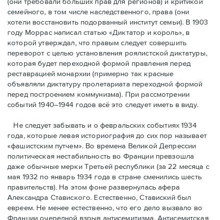
(они требовали бóльших прав для регионов) и критикой
семейного, в том числе наследственного, права (они
хотели восстановить подорванный институт семьи). В 1903
году Моррас написал статью «Диктатор и король», в
которой утверждал, что правым следует совершить
переворот с целью установления роялистской диктатуры,
которая будет переходной формой правления перед
реставрацией монархии (примерно так красные
объявляли диктатуру пролетариата переходной формой
перед построением коммунизма). При рассмотрении
событий 1940–1944 годов всё это следует иметь в виду.
Не следует забывать и о февральских событиях 1934
года, которые левая историография до сих пор называет
«фашистским путчем». Во времена Великой Депрессии
политическая нестабильность во Франции превзошла
даже обычные мерки Третьей республики (за 22 месяца с
мая 1932 по январь 1934 года в стране сменились шесть
правительств). На этом фоне развернулась афера
Александра Ставиского. Естественно, Ставиский был
евреем. Не менее естественно, что его дело вызвало во
Франции очередной взрыв антисемитизма. Антисемитская