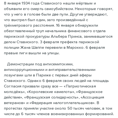
8 января 1934 года Ставиского нашли мёртвым и
объявили его смерть самоубийством. Некоторые говорят,
что у него в голове были две пули. Другие утверждают,
что выстрел был один, зато произведённый с
трёхметровoго расстояния. 16 января обнаружили
обезглавленный труп начальника финансового отдела
парижской прокуратуры Альбера Принса, занимавшегося
делом Cтавиского. 3 февраля префекта парижской
полиции Жана Шаппе перевели в Марокко. 6 февраля
правые лиги вышли на улицы.
Демонстрации под антисемитскими,
антикоррупционными и антиправительственными
лозунгами шли в Париже с первых дней аферы
Ставиского. Однако 6 февраля своих людей на площадь
Согласия призвали сразу все — «Патриотическая
молодёжь», «Королевские камелоты», «Французское
действие», «Французская солидарность», «Ассоциация
ветеранов» и «Федерация налогоплательщиков». В
протестах приняли участие около 50 тысяч человек, в том
числе до 6 тысяч членов военизированных формирований.