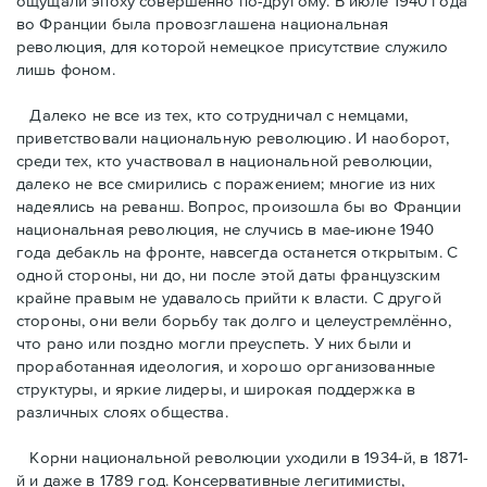
ощущали эпоху совершенно по-другому. В июле 1940 года
во Франции была провозглашена национальная
революция, для которой немецкое присутствие служило
лишь фоном.
Далеко не все из тех, кто сотрудничал с немцами,
приветствовали национальную революцию. И наоборот,
среди тех, кто участвовал в национальной революции,
далеко не все смирились с поражением; многие из них
надеялись на реванш. Вопрос, произошла бы во Франции
национальная революция, не случись в мае-июне 1940
года дебакль на фронте, навсегда останется открытым. С
одной стороны, ни до, ни после этой даты французским
крайне правым не удавалось прийти к власти. С другой
стороны, они вели борьбу так долго и целеустремлённо,
что рано или поздно могли преуспеть. У них были и
проработанная идеология, и хорошо организованные
структуры, и яркие лидеры, и широкая поддержка в
различных слоях общества.
Корни национальной революции уходили в 1934-й, в 1871-
й и даже в 1789 год. Консервативные легитимисты,