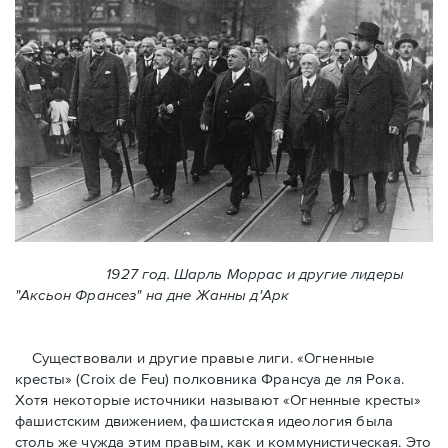
1927 год. Шарль Моррас и другие лидеры
"Аксьон Франсез" на дне Жанны д'Арк
Существовали и другие правые лиги. «Огненные
кресты» (Croix de Feu) полковника Франсуа де ля Рока.
Хотя некоторые источники называют «Огненные крeсты»
фашистским движением, фашистская идеология была
столь же чужда этим правым, как и коммунистическая. Это