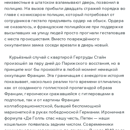
неизвестные в штатском взламывают дверь, позвонил в
полицию. На вызов прибыли двадцать стражей порядка во
главе с комиссаром полиции, который потребовал от
сотрудников гестапо предъявить ордер на обыск. Ордера
не оказалось, и французские полицейские при поддержке
высыпавших на улицу людей просто прогнали гестаповцев
с места происшествия. Вместо повреждённого
оккупантами замка соседи врезали в дверь новый.
Курьёзный случай с квартирой Гертруды Стайн
произошёл за пару дней до Парижского восстания, но в
принципe мог бы произойти в любой момент немецкой
оккупации Франции. Эта граничащая с анекдотом история
показывает, насколько реалии того времени отличались
как от созданного голлистской пропагандой образа
Франции, героически сражавшейся с гитлеровцами в
подполье, так и от картины Франции
коллаборационистской, бывшей беспомощной
марионеткой в руках победоносной Германии. Ироничная
формула «Де Голль спас нашу честь, Петен — наши
кошельки» появилась задним числом. Современники