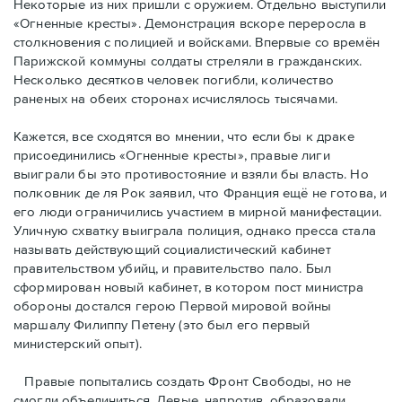
Некоторые из них пришли с оружием. Отдельно выступили
«Огненные кресты». Демонстрация вскоре переросла в
столкновения с полицией и войсками. Впервые со времён
Парижской коммуны солдаты стреляли в гражданских.
Несколько десятков человек погибли, количество
раненых на обеих сторонах исчислялось тысячами.
Кажется, все сходятся во мнении, что если бы к драке
присоединились «Огненные кресты», правые лиги
выиграли бы это противостояние и взяли бы власть. Но
полковник де ля Рок заявил, что Франция ещё не готова, и
его люди ограничились участием в мирной манифестации.
Уличную схватку выиграла полиция, однако пресса стала
называть действующий социалистический кабинет
правительством убийц, и правительство пало. Был
сформирован новый кабинет, в котором пост министра
обороны достался герою Первой мировой войны
маршалу Филиппу Петену (это был его первый
министерский опыт).
Правые пoпытались создать Фронт Свободы, но не
смогли объединиться. Левые, напротив, образовали