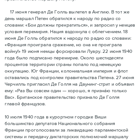
17 июня генерал Де Голль вылетел в Англию. В тот же
день маршал Петен обратился к народу по радио со
словами: «Бои должны прекратиться», и запросил у немцев
условия перемирия. Нация вздохнула с облегчением. 18
июня Де Голль обратился к народу по радио со словами:
«Франция проиграла сражение, но она не проиграла
войну!» 19 июня немцы форсировали Луару. 22 июня 1940
года было подписано перемирие. Около шестидесяти
процентов территории страны попало под немецкую
оккупацию. Юг Франции, колониальная империя и флот
оставались под контролем правительства Петена. 27 июня
Черчилль пригласил Де Голля на Даунинг-стрит и объявил
ему: «Раз Вы совсем один — хорошо, я признáю только
Вас». Британское правительство признало Де Голля
главой французов.
10 июля 1940 года в курортном городке Виши
большинство депутатов Национального собрания
Франции проголосовали за ликвидацию парламентской
системы и передачу диктаторских полномочий маршалу