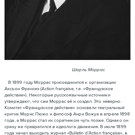
Шарль Моррас
В 1899 году Моррас присоединился к организации
Аксьон Франсез (Action française, т.е. «Французское
действие»). Некоторые русскоязычные источники
утверждают, что сам Моррас её и создал. Это неверно.
Комитет «Французское действие» основали театральный
критик Морис Пюжо и философ Анри Вожуа в апреле 1898
года, а Моррас стал их соратником чуть позже. Однако он
сразу же превратился в идеолога движения. В июле 1899
года начал выходить журнал «Bulletin d’Action française», в