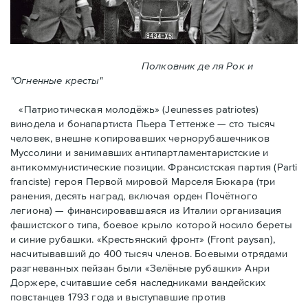
Полковник де ля Рок и
"Огненные кресты"
«Патриотическая молодёжь» (Jeunesses patriotes)
винодела и бонапартиста Пьера Тeттенже — cто тысяч
человек, внешне копировавших чернорубашечников
Муссолини и занимавших антипартламентаристские и
антикоммунистические позиции. Франсистская партия (Parti
franciste) героя Первой мировой Марселя Бюкара (три
ранения, десять наград, включая орден Почётного
легиона) — финансировавшаяся из Италии организация
фашистского типа, боевое крыло которой носило береты
и синие рубашки. «Крестьянский фронт» (Front paysan),
насчитывавший до 400 тысяч членов. Боевыми отрядами
разгневанных пейзан были «Зелёные рубашки» Анри
Доржере, считавшие себя наследниками вандейских
повстанцев 1793 года и выступавшие против