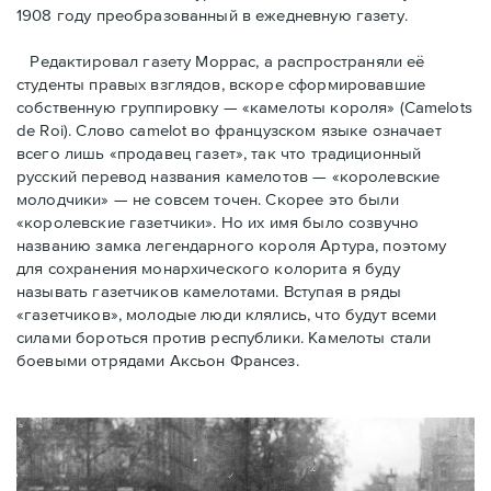
1908 году преобразованный в ежедневную газету.
Редактировал газету Моррас, а распространяли её
студенты правых взглядов, вскоре сформировавшие
собственную группировку — «камелоты короля» (Camelots
de Roi). Слово camelot во французском языке означает
всего лишь «продавец газет», так что традиционный
русский перевод названия камелотов — «королевские
молодчики» — не совсем точен. Скорее это были
«королевские газетчики». Но их имя было созвучно
названию замка легендарного короля Артура, поэтому
для сохранения монархического колорита я буду
называть газетчиков камелотами. Вступая в ряды
«газетчиков», молодые люди клялись, что будут всеми
силами бороться против республики. Камелоты стали
боевыми отрядами Аксьон Франсез.