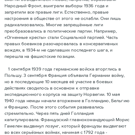
Народный Фронт, выиграли выборы 1936 года и
запретили все правые лиги. Естественно, правые
настроения в обществе от этого не ослабли. Они лишь
радикализовались. Многие запрещённые лиги
преобразовались в политические партии. Например,
«Огненные кресты» стали Социальной партией. Часть
правых боевиков разочаровалась в консервативных
вождях, в 1934-м не сделавших последнего шага, и
перешла на фашистские позиции.
1 сентября 1939 года германские войска вторглись в
Польшу. 3 сентября Франция объявила Германии войну,
но в последующие 10 месяцев её участие в боевых
действиях сводилось в основном к отправке
экспедиционного корпуса на защиту Норвегии. 10 мая
1940 года немцы начали вторжение в Голландию, Бельгию
и Францию. После этого события развивались
стремительно. Через пять дней Голландия
капитулировала. Французский главнокомандующий Морис
Гамелен выдвинул лозунг, который французы выдвигают
во всех серьёзных войнах, начиная с 1792 года -