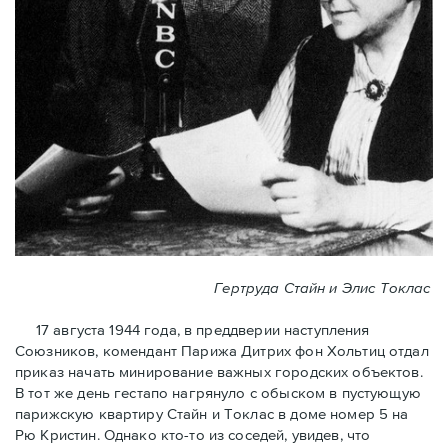
Гертруда Стайн и Элис Токлас
17 августа 1944 года, в преддверии наступления
Союзников, комендант Парижа Дитрих фон Хольтиц отдал
приказ начать минирование важных городских объектов.
В тот же день гестапо нагрянуло с обыском в пустующую
парижскую квартиру Стайн и Токлaс в домe номер 5 на
Рю Кристин. Однако кто-то из соседей, увидев, что