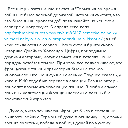
Bсе цифры взяты мною из статьи "Германия во время
войны не была великой державой, историки считают, что
это была лишь пропаганда", появившейся на чешском
сервере eurozpravy.cz. 6 апреля сего года
http://zahranicni.eurozpravy.cz/eu/186147-nemecko-za-valky-
velmoci-nebylo-slo-jen-o-propagandu-mini-historici/
; в ней
чехи ссылаются на сервер History extra и британского
историка Джеймса Холланда. Цифры, привoдимые
другими авторами, могут отличаться в деталях, но их
порядок остаётся тем же. При этом все подчёркивают, что
французские танки и артиллерия были не только
многочисленнее, но и лучше немецких. Труднее сказать, у
кого в 1940 году был перевес в авиации. Разные авторы
приводят взаимоисключающие данные. В любом случае
причины капитуляции Франции носили не военный, а
политический характер.
Думаю, чисто технически Франция была в состоянии
выиграть войну с Германией даже в одиночку. Но, с точки
зрения политики, победа в войне, идущей по чужому