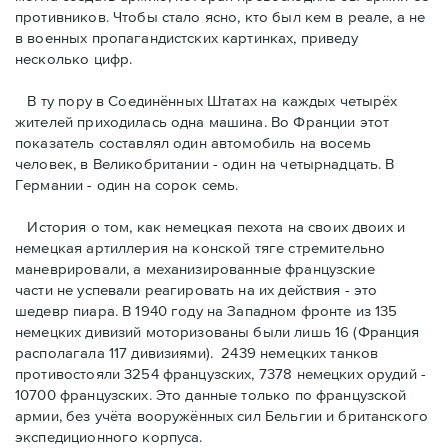
противников. Чтобы стало ясно, кто был кем в реале, а не
в военных пропагандистских картинках, приведу
несколько цифр.
В ту пору в Соединённых Штатах на каждых четырёх
жителей приходилась одна машина. Во Франции этот
показатель составлял один автомобиль на восемь
человек, в Великобритании - один на четырнадцать. В
Германии - один на сорок семь.
История о том, как немецкая пехота на своих двоих и
немeцкая артиллерия на конской тяге стремительно
маневрировали, а механизированные французские
части не успевали реагировать на их действия - это
шедевр пиара. В 1940 году на Западном фронте из 135
немецких дивизий моторизованы были лишь 16 (Франция
располагала 117 дивизиями). 2439 немецких танков
противостояли 3254 французских, 7378 немецких орудий -
10700 французских. Это данные только по французской
армии, без учёта вооружённых сил Бельгии и британского
экспедиционного корпуса.