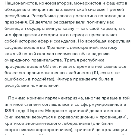
Националистов, консерваторов, монархистов и фашистов
объединяло неприятие парламентской системы Третьей
республики. Республика давала достаточно поводов для
презрения. Её деятели рассматривали политику как
бизнес, а государственную казну — как свой карман, так
что французская история того периода представляет
собой историю афер и скандалов. Но всеобщая коррупция
сосуществовала во Франции с демократией, поэтому
каждый новый скандал неизменно вёл к падению
очередного правительства. Третья республика
просуществовала 68 лет, и за это время в ней сменилось
более ста правительственных кабинетов (111, если я не
ошибаюсь в подсчётах). Фигура президента была в
республике номинальной.
Помимо критики парламентаризма, многие правые в той
или иной степени соглашались и со сформулированной в
1899 году Шарлем Моррасом критикой департаментов
(они желали вернуться к дореволюционным провинциям),
критикой экономического либерализма (они были
сторонниками корпоративизма), критикой централизации