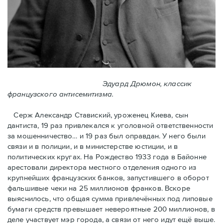
Эдуард Дрюмон, классик
французского антисемитизма.
Серж Александр Ставиский, уроженец Киева, сын
дантиста, 19 раз привлекался к уголовной ответственности
за мошенничество… и 19 раз был оправдан. У него были
связи и в полиции, и в министерстве юстиции, и в
политических кругах. На Рождество 1933 года в Байoнне
арестовали директора местного отделения одного из
крупнейших французских банков, запустившего в оборот
фальшивые чеки на 25 миллионов франков. Вскоре
выяснилось, что общая сумма привлечённых под липовые
бумаги средств превышает невероятные 200 миллионов, в
деле участвует мэр города, a связи от него идут ещё выше.