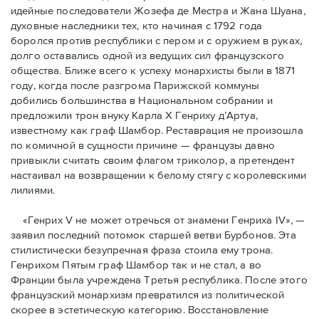
идейные последователи Жозефа де Местра и Жана Шуана,
духовные наследники тех, кто начиная с 1792 года
боролся против республики с пером и с оружием в руках,
долго оставались одной из ведущих сил французского
общества. Ближе всего к успеху монархисты были в 1871
году, когда после разгрома Парижской коммуны
добились большинства в Национальном собрании и
предложили трон внуку Карла Х Генриху д’Артуа,
известному как граф Шамбор. Реставрация не произошла
по комичной в сущности причине — французы давно
привыкли считать своим флагoм триколор, а претендент
настаивал на возвращении к белому стягу с королевскими
лилиями.
«Генрих V не может отречься от знамени Генриха IV», —
заявил последний потомок старшей ветви Бурбонов. Эта
стилистически безупречная фраза стоила ему трона.
Генрихом Пятым граф Шамбор так и не стал, а во
Франции была учреждена Третья республика. После этого
французский монархизм превратился из политической
скорее в эстетическую категорию. Восстановление