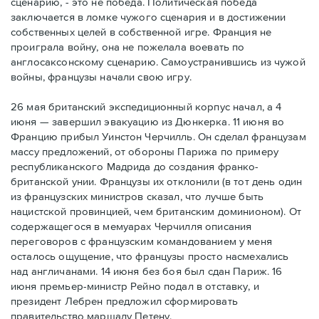
сценарию, - это не победа. Политическая победа
заключается в ломке чужого сценария и в достижении
собственных целей в собственной игре. Франция не
проиграла войну, она не пожелала воевать по
англосаксонскому сценарию. Самоустранившись из чужой
войны, французы начали свою игру.
26 мая британский экспедиционный корпус начал, а 4
июня — завершил эвакуацию из Дюнкерка. 11 июня во
Францию прибыл Уинстон Черчилль. Он сделал французам
массу предложений, от обороны Парижа по примеру
республиканского Мадрида до создания франко-
британской унии. Французы их отклонили (в тот день один
из французских министров сказал, что лучше быть
нацистской провинцией, чем британским доминионом). От
содержащегося в мемуарах Черчилля описания
переговоров с французским командованием у меня
осталось ощущение, что французы просто насмехались
над англичанами. 14 июня без боя был сдан Париж. 16
июня премьер-министр Рейно подал в отставку, и
президент Лебрен предложил сформировать
правительство маршалу Петену.