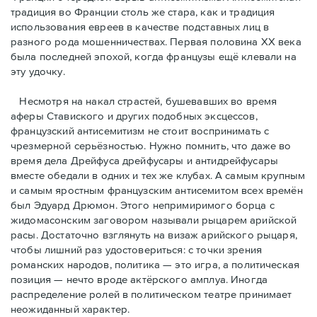
традиция во Франции столь же стара, как и традиция
использования евреев в качестве подставных лиц в
разного рода мошенничествах. Первая половина ХХ века
была последней эпохой, когда французы ещё клевали на
эту удочку.
Несмотря на накал страстей, бушевавших во время
аферы Ставиского и других подобных эксцессов,
французский антисемитизм не стоит воспринимать с
чрезмерной серьёзностью. Нужно помнить, что даже во
время дела Дрейфуса дрейфусары и антидрейфусары
вместе обедали в одних и тех же клубах. А самым крупным
и самым яростным французским антисемитом всех времён
был Эдуард Дрюмон. Этого непримиримого борца с
жидомасонским заговором называли рыцарем арийской
расы. Достаточно взглянуть на визаж арийского рыцаря,
чтобы лишний раз удостовериться: с точки зрения
романских народов, политика — это игра, а политическая
позиция — нечто вроде актёрского амплуа. Иногда
распределение ролей в политическом театре принимает
неожиданный характер.