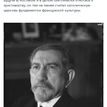
Будучи агностиком и в целом скептически относясь к
христианству, он тем не менее считал католическую
церковь фундаментом французской культуры.