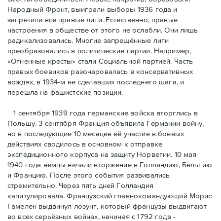
Народный Фронт, выиграли выборы 1936 года и
запретили все правые лиги. Естественно, правые
настроения в обществе от этого не ослабли. Они лишь
радикализовались. Многие запрещённые лиги
преобразовались в политические партии. Например,
«Огненные кресты» стали Социальной партией. Часть
правых боевиков разочаровалась в консервативных
вождях, в 1934-м не сделавших последнего шага, и
перешла на фашистские позиции.
1 сентября 1939 года германские войска вторглись в
Польшу. 3 сентября Франция объявила Германии войну,
но в последующие 10 месяцев её участие в боевых
действиях сводилось в основном к отправке
экспедиционного корпуса на защиту Норвегии. 10 мая
1940 года немцы начали вторжение в Голландию, Бельгию
и Францию. После этого события развивались
стремительно. Через пять дней Голландия
капитулировала. Французский главнокомандующий Морис
Гамелен выдвинул лозунг, который французы выдвигают
во всех серьёзных войнах, начиная с 1792 года -