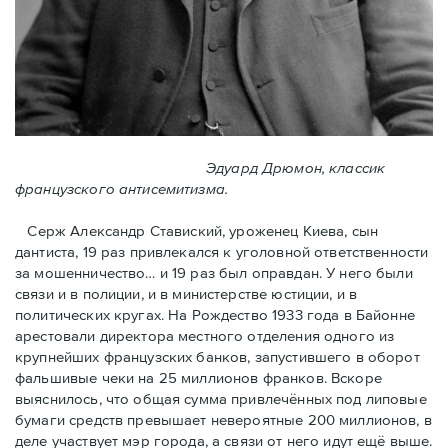
Эдуард Дрюмон, классик
французского антисемитизма.
Серж Александр Ставиский, уроженец Киева, сын
дантиста, 19 раз привлекался к уголовной ответственности
за мошенничество… и 19 раз был оправдан. У него были
связи и в полиции, и в министерстве юстиции, и в
политических кругах. На Рождество 1933 года в Байoнне
арестовали директора местного отделения одного из
крупнейших французских банков, запустившего в оборот
фальшивые чеки на 25 миллионов франков. Вскоре
выяснилось, что общая сумма привлечённых под липовые
бумаги средств превышает невероятные 200 миллионов, в
деле участвует мэр города, a связи от него идут ещё выше.