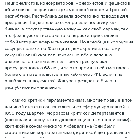
Националистов, консерваторов, монархистов и фашистов
объединяло неприятие парламентской системы Третьей
республики. Республика давала достаточно поводов для
презрения. Её деятели рассматривали политику как
бизнес, а государственную казну — как свой карман, так
что французская история того периода представляет
собой историю афер и скандалов. Но всеобщая коррупция
сосуществовала во Франции с демократией, поэтому
каждый новый скандал неизменно вёл к падению
очередного правительства. Третья республика
просуществовала 68 лет, и за это время в ней сменилось
более ста правительственных кабинетов (111, если я не
ошибаюсь в подсчётах). Фигура президента была в
республике номинальной.
Помимо критики парламентаризма, многие правые в той
или иной степени соглашались и со сформулированной в
1899 году Шарлем Моррасом критикой департаментов
(они желали вернуться к дореволюционным провинциям),
критикой экономического либерализма (они были
сторонниками корпоративизма), критикой централизации