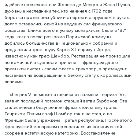
идейные последователи Жозефа де Местра и Жана Шуана,
духовные наследники тех, кто начиная с 1792 года
боролся против республики с пером и с оружием в руках,
долго оставались одной из ведущих сил французского
общества. Ближе всего к успеху монархисты были в 1871
году, когда после разгрома Парижской коммуны
добились большинства в Национальном собрании и
предложили трон внуку Карла Х Генриху д’Артуа,
известному как граф Шамбор. Реставрация не произошла
по комичной в сущности причине — французы давно
привыкли считать своим флагoм триколор, а претендент
настаивал на возвращении к белому стягу с королевскими
лилиями.
«Генрих V не может отречься от знамени Генриха IV», —
заявил последний потомок старшей ветви Бурбонов. Эта
стилистически безупречная фраза стоила ему трона.
Генрихом Пятым граф Шамбор так и не стал, а во
Франции была учреждена Третья республика. После этого
французский монархизм превратился из политической
скорее в эстетическую категорию. Восстановление