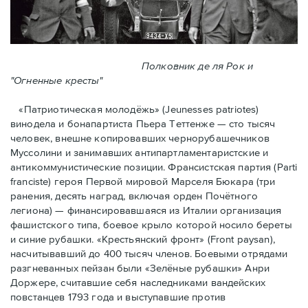
Полковник де ля Рок и
"Огненные кресты"
«Патриотическая молодёжь» (Jeunesses patriotes)
винодела и бонапартиста Пьера Тeттенже — cто тысяч
человек, внешне копировавших чернорубашечников
Муссолини и занимавших антипартламентаристские и
антикоммунистические позиции. Франсистская партия (Parti
franciste) героя Первой мировой Марселя Бюкара (три
ранения, десять наград, включая орден Почётного
легиона) — финансировавшаяся из Италии организация
фашистского типа, боевое крыло которой носило береты
и синие рубашки. «Крестьянский фронт» (Front paysan),
насчитывавший до 400 тысяч членов. Боевыми отрядами
разгневанных пейзан были «Зелёные рубашки» Анри
Доржере, считавшие себя наследниками вандейских
повстанцев 1793 года и выступавшие против