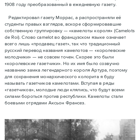
1908 году преобразованный в ежедневную газету.
Редактировал газету Моррас, а распространяли её
студенты правых взглядов, вскоре сформировавшие
собственную группировку — «камелоты короля» (Camelots
de Roi). Слово camelot во французском языке означает
всего лишь «продавец газет», так что традиционный
русский перевод названия камелотов — «королевские
молодчики» — не совсем точен. Скорее это были
«королевские газетчики». Но их имя было созвучно
названию замка легендарного короля Артура, поэтому
для сохранения монархического колорита я буду
называть газетчиков камелотами. Вступая в ряды
«газетчиков», молодые люди клялись, что будут всеми
силами бороться против республики. Камелоты стали
боевыми отрядами Аксьон Франсез.