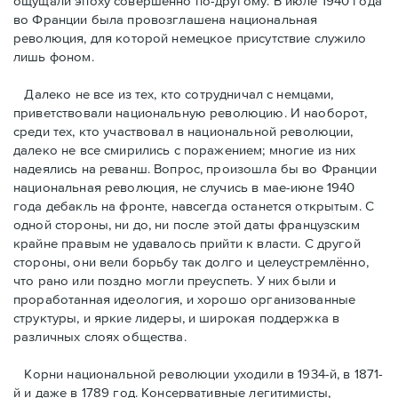
ощущали эпоху совершенно по-другому. В июле 1940 года
во Франции была провозглашена национальная
революция, для которой немецкое присутствие служило
лишь фоном.
Далеко не все из тех, кто сотрудничал с немцами,
приветствовали национальную революцию. И наоборот,
среди тех, кто участвовал в национальной революции,
далеко не все смирились с поражением; многие из них
надеялись на реванш. Вопрос, произошла бы во Франции
национальная революция, не случись в мае-июне 1940
года дебакль на фронте, навсегда останется открытым. С
одной стороны, ни до, ни после этой даты французским
крайне правым не удавалось прийти к власти. С другой
стороны, они вели борьбу так долго и целеустремлённо,
что рано или поздно могли преуспеть. У них были и
проработанная идеология, и хорошо организованные
структуры, и яркие лидеры, и широкая поддержка в
различных слоях общества.
Корни национальной революции уходили в 1934-й, в 1871-
й и даже в 1789 год. Консервативные легитимисты,