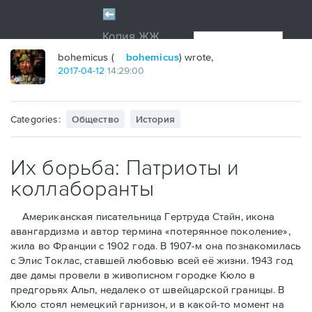
bohemicus (
bohemicus
) wrote,
2017
-
04
-
12
14:29:00
Categories:
Общество
История
Их борьба: Патриоты и
коллаборанты
Американская писательница Гертруда Стайн, икона
авангардизма и автор термина «потерянное поколение»,
жила во Франции с 1902 года. В 1907-м она познакомилась
с Элис Токлас, ставшей любовью всей её жизни. 1943 год
две дамы провели в живописном городке Кюло в
предгорьях Альп, недалеко от швейцарской границы. В
Кюло стоял немецкий гарнизон, и в какой-то момент на