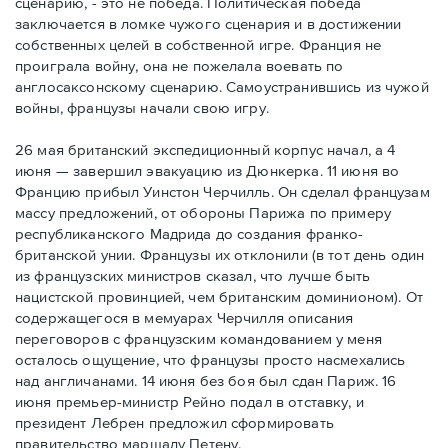
сценарию, - это не победа. Политическая победа
заключается в ломке чужого сценария и в достижении
собственных целей в собственной игре. Франция не
проиграла войну, она не пожелала воевать по
англосаксонскому сценарию. Самоустранившись из чужой
войны, французы начали свою игру.
26 мая британский экспедиционный корпус начал, а 4
июня — завершил эвакуацию из Дюнкерка. 11 июня во
Францию прибыл Уинстон Черчилль. Он сделал французам
массу предложений, от обороны Парижа по примеру
республиканского Мадрида до создания франко-
британской унии. Французы их отклонили (в тот день один
из французских министров сказал, что лучше быть
нацистской провинцией, чем британским доминионом). От
содержащегося в мемуарах Черчилля описания
переговоров с французским командованием у меня
осталось ощущение, что французы просто насмехались
над англичанами. 14 июня без боя был сдан Париж. 16
июня премьер-министр Рейно подал в отставку, и
президент Лебрен предложил сформировать
правительство маршалу Петену.