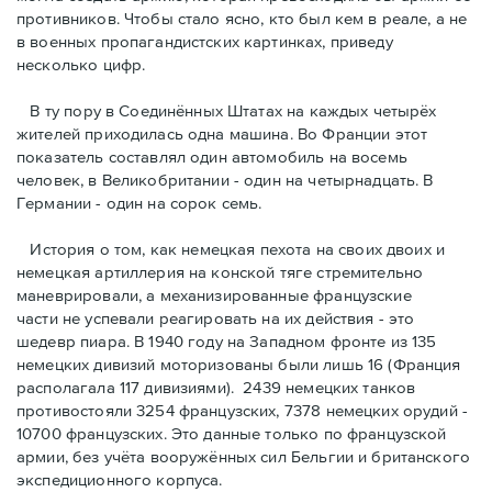
противников. Чтобы стало ясно, кто был кем в реале, а не
в военных пропагандистских картинках, приведу
несколько цифр.
В ту пору в Соединённых Штатах на каждых четырёх
жителей приходилась одна машина. Во Франции этот
показатель составлял один автомобиль на восемь
человек, в Великобритании - один на четырнадцать. В
Германии - один на сорок семь.
История о том, как немецкая пехота на своих двоих и
немeцкая артиллерия на конской тяге стремительно
маневрировали, а механизированные французские
части не успевали реагировать на их действия - это
шедевр пиара. В 1940 году на Западном фронте из 135
немецких дивизий моторизованы были лишь 16 (Франция
располагала 117 дивизиями). 2439 немецких танков
противостояли 3254 французских, 7378 немецких орудий -
10700 французских. Это данные только по французской
армии, без учёта вооружённых сил Бельгии и британского
экспедиционного корпуса.