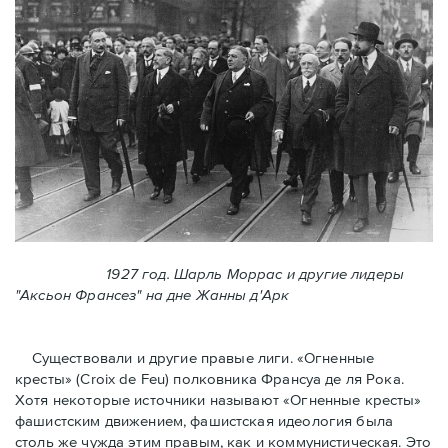
1927 год. Шарль Моррас и другие лидеры
"Аксьон Франсез" на дне Жанны д'Арк
Существовали и другие правые лиги. «Огненные
кресты» (Croix de Feu) полковника Франсуа де ля Рока.
Хотя некоторые источники называют «Огненные крeсты»
фашистским движением, фашистская идеология была
столь же чужда этим правым, как и коммунистическая. Это