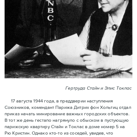
Гертруда Стайн и Элис Токлас
17 августа 1944 года, в преддверии наступления
Союзников, комендант Парижа Дитрих фон Хольтиц отдал
приказ начать минирование важных городских объектов.
В тот же день гестапо нагрянуло с обыском в пустующую
парижскую квартиру Стайн и Токлaс в домe номер 5 на
Рю Кристин. Однако кто-то из соседей, увидев, что