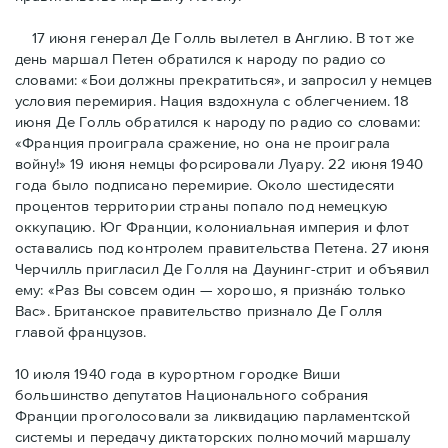
17 июня генерал Де Голль вылетел в Англию. В тот же
день маршал Петен обратился к народу по радио со
словами: «Бои должны прекратиться», и запросил у немцев
условия перемирия. Нация вздохнула с облегчением. 18
июня Де Голль обратился к народу по радио со словами:
«Франция проиграла сражение, но она не проиграла
войну!» 19 июня немцы форсировали Луару. 22 июня 1940
года было подписано перемирие. Около шестидесяти
процентов территории страны попало под немецкую
оккупацию. Юг Франции, колониальная империя и флот
оставались под контролем правительства Петена. 27 июня
Черчилль пригласил Де Голля на Даунинг-стрит и объявил
ему: «Раз Вы совсем один — хорошо, я признáю только
Вас». Британское правительство признало Де Голля
главой французов.
10 июля 1940 года в курортном городке Виши
большинство депутатов Национального собрания
Франции проголосовали за ликвидацию парламентской
системы и передачу диктаторских полномочий маршалу