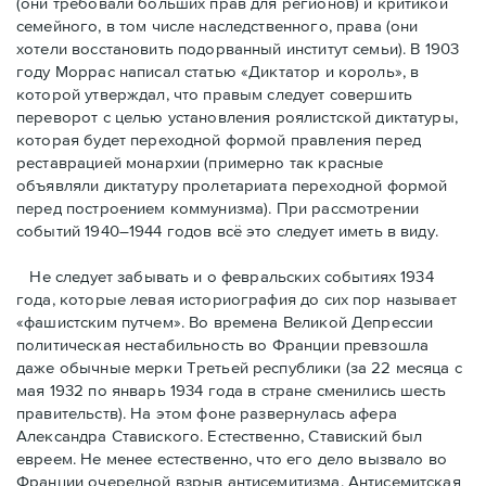
(они требовали бóльших прав для регионов) и критикой
семейного, в том числе наследственного, права (они
хотели восстановить подорванный институт семьи). В 1903
году Моррас написал статью «Диктатор и король», в
которой утверждал, что правым следует совершить
переворот с целью установления роялистской диктатуры,
которая будет переходной формой правления перед
реставрацией монархии (примерно так красные
объявляли диктатуру пролетариата переходной формой
перед построением коммунизма). При рассмотрении
событий 1940–1944 годов всё это следует иметь в виду.
Не следует забывать и о февральских событиях 1934
года, которые левая историография до сих пор называет
«фашистским путчем». Во времена Великой Депрессии
политическая нестабильность во Франции превзошла
даже обычные мерки Третьей республики (за 22 месяца с
мая 1932 по январь 1934 года в стране сменились шесть
правительств). На этом фоне развернулась афера
Александра Ставиского. Естественно, Ставиский был
евреем. Не менее естественно, что его дело вызвало во
Франции очередной взрыв антисемитизма. Антисемитская