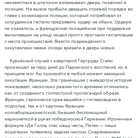
неизвестные в штатском взламывают дверь, позвонил в
полицию. На вызов прибыли двадцать стражей порядка во
главе с комиссаром полиции, который потребовал от
сотрудников гестапо предъявить ордер на обыск. Ордера
не оказалось, и французские полицейские при поддержке
высыпавших на улицу людей просто прогнали гестаповцев
с места происшествия. Вместо повреждённого
оккупантами замка соседи врезали в дверь новый.
Курьёзный случай с квартирой Гертруды Стайн
произошёл за пару дней до Парижского восстания, но в
принципe мог бы произойти в любой момент немецкой
оккупации Франции. Эта граничащая с анекдотом история
показывает, насколько реалии того времени отличались
как от созданного голлистской пропагандой образа
Франции, героически сражавшейся с гитлеровцами в
подполье, так и от картины Франции
коллаборационистской, бывшей беспомощной
марионеткой в руках победоносной Германии. Ироничная
формула «Де Голль спас нашу честь, Петен — наши
кошельки» появилась задним числом. Современники