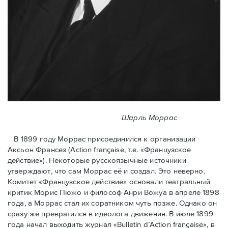
Шарль Моррас
В 1899 году Моррас присоединился к организации
Аксьон Франсез (Action française, т.е. «Французское
действие»). Некоторые русскоязычные источники
утверждают, что сам Моррас её и создал. Это неверно.
Комитет «Французское действие» основали театральный
критик Морис Пюжо и философ Анри Вожуа в апреле 1898
года, а Моррас стал их соратником чуть позже. Однако он
сразу же превратился в идеолога движения. В июле 1899
года начал выходить журнал «Bulletin d’Action française», в