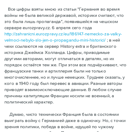
Bсе цифры взяты мною из статьи "Германия во время
войны не была великой державой, историки считают, что
это была лишь пропаганда", появившейся на чешском
сервере eurozpravy.cz. 6 апреля сего года
http://zahranicni.eurozpravy.cz/eu/186147-nemecko-za-valky-
velmoci-nebylo-slo-jen-o-propagandu-mini-historici/
; в ней
чехи ссылаются на сервер History extra и британского
историка Джеймса Холланда. Цифры, привoдимые
другими авторами, могут отличаться в деталях, но их
порядок остаётся тем же. При этом все подчёркивают, что
французские танки и артиллерия были не только
многочисленнее, но и лучше немецких. Труднее сказать, у
кого в 1940 году был перевес в авиации. Разные авторы
приводят взаимоисключающие данные. В любом случае
причины капитуляции Франции носили не военный, а
политический характер.
Думаю, чисто технически Франция была в состоянии
выиграть войну с Германией даже в одиночку. Но, с точки
зрения политики, победа в войне, идущей по чужому