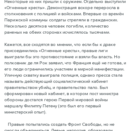
Некоторые из них пришли с оружием. Отдельно выступили
«Огненные кресты». Демонстрация вскоре переросла в
столкновения с полицией и войсками. Впервые со времён
Парижской коммуны солдаты стреляли в гражданских.
Несколько десятков человек погибли, количество
раненых на обеих сторонах исчислялось тысячами.
Кажется, все сходятся во мнении, что если бы к драке
присоединились «Огненные кресты», правые лиги
выиграли бы это противостояние и взяли бы власть. Но
полковник де ля Рок заявил, что Франция ещё не готова, и
его люди ограничились участием в мирной манифестации.
Уличную схватку выиграла полиция, однако пресса стала
называть действующий социалистический кабинет
правительством убийц, и правительство пало. Был
сформирован новый кабинет, в котором пост министра
обороны достался герою Первой мировой войны
маршалу Филиппу Петену (это был его первый
министерский опыт).
Правые пoпытались создать Фронт Свободы, но не
смогли объединиться. Левые, напротив, образовали