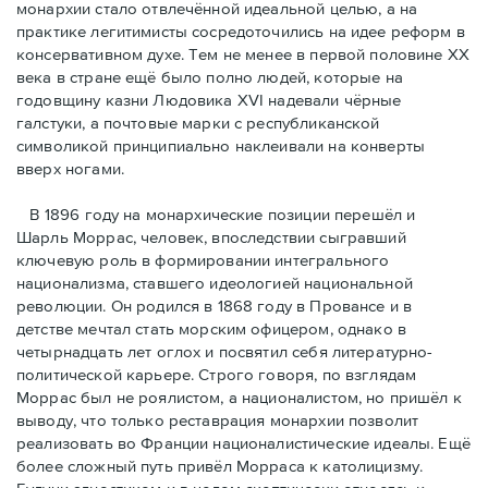
монархии стало отвлечённой идеальной целью, а на
практике легитимисты сосредоточились на идее реформ в
консервативном духе. Тем не менее в первой половине ХХ
века в стране ещё было полно людей, которые на
годовщину казни Людовика XVI надевали чёрные
галстуки, а почтовые марки с республиканской
символикой принципиально наклеивали на конверты
вверх ногами.
В 1896 году на монархические позиции перешёл и
Шарль Моррас, человек, впоследствии сыгравший
ключевую роль в формировании интегрального
национализма, ставшего идеологией национальной
революции. Он родился в 1868 году в Провансе и в
детстве мечтал стать морским офицером, однако в
четырнадцать лет оглох и посвятил себя литературно-
политической карьере. Строго говоря, по взглядам
Моррас был не роялистом, а националистом, но пришёл к
выводу, что только реставрация монархии позволит
реализовать во Франции националистические идеалы. Ещё
более сложный путь привёл Морраса к католицизму.