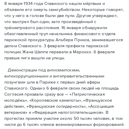
8 января 1934 года Ставиского нашли мёртвым и
объявили его смерть самоубийством. Некоторые говорят,
что у него в голове были две пули. Другие утверждают,
что выстрел был один, зато произведённый с
трёхметровoго расстояния. 16 января обнаружили
обезглавленный труп начальника финансового отдела
парижской прокуратуры Альбера Принса, занимавшегося
делом Cтавиского. 3 февраля префекта парижской
полиции Жана Шаппе перевели в Марокко. 6 февраля
правые лиги вышли на улицы.
Демонстрации под антисемитскими,
антикоррупционными и антиправительственными
лозунгами шли в Париже с первых дней аферы
Ставиского. Однако 6 февраля своих людей на площадь
Согласия призвали сразу все — «Патриотическая
молодёжь», «Королевские камелоты», «Французское
действие», «Французская солидарность», «Ассоциация
ветеранов» и «Федерация налогоплательщиков». В
протестах приняли участие около 50 тысяч человек, в том
числе до 6 тысяч членов военизированных формирований.