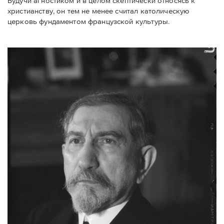
Будучи агностиком и в целом скептически относясь к
христианству, он тем не менее считал католическую
церковь фундаментом французской культуры.