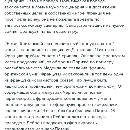
сценарию, - это не победа. Политическая победа
заключается в ломке чужого сценария и в достижении
собственных целей в собственной игре. Франция не
проиграла войну, она не пожелала воевать по
англосаксонскому сценарию. Самоустранившись из чужой
войны, французы начали свою игру.
26 мая британский экспедиционный корпус начал, а 4
июня — завершил эвакуацию из Дюнкерка. 11 июня во
Францию прибыл Уинстон Черчилль. Он сделал французам
массу предложений, от обороны Парижа по примеру
республиканского Мадрида до создания франко-
британской унии. Французы их отклонили (в тот день один
из французских министров сказал, что лучше быть
нацистской провинцией, чем британским доминионом). От
содержащегося в мемуарах Черчилля описания
переговоров с французским командованием у меня
осталось ощущение, что французы просто насмехались
над англичанами. 14 июня без боя был сдан Париж. 16
июня премьер-министр Рейно подал в отставку, и
президент Лебрен предложил сформировать
правительство маршалу Петену.