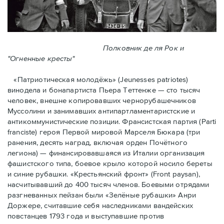
Полковник де ля Рок и
"Огненные кресты"
«Патриотическая молодёжь» (Jeunesses patriotes)
винодела и бонапартиста Пьера Тeттенже — cто тысяч
человек, внешне копировавших чернорубашечников
Муссолини и занимавших антипартламентаристские и
антикоммунистические позиции. Франсистская партия (Parti
franciste) героя Первой мировой Марселя Бюкара (три
ранения, десять наград, включая орден Почётного
легиона) — финансировавшаяся из Италии организация
фашистского типа, боевое крыло которой носило береты
и синие рубашки. «Крестьянский фронт» (Front paysan),
насчитывавший до 400 тысяч членов. Боевыми отрядами
разгневанных пейзан были «Зелёные рубашки» Анри
Доржере, считавшие себя наследниками вандейских
повстанцев 1793 года и выступавшие против