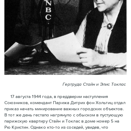
Гертруда Стайн и Элис Токлас
17 августа 1944 года, в преддверии наступления
Союзников, комендант Парижа Дитрих фон Хольтиц отдал
приказ начать минирование важных городских объектов.
В тот же день гестапо нагрянуло с обыском в пустующую
парижскую квартиру Стайн и Токлaс в домe номер 5 на
Рю Кристин. Однако кто-то из соседей, увидев, что