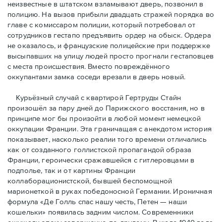
неизвестные в штатском взламывают дверь, позвонил в
полицию. На вызов прибыли двадцать стражей порядка во
главе с комиссаром полиции, который потребовал от
сотрудников гестапо предъявить ордер на обыск. Ордера
не оказалось, и французские полицейские при поддержке
высыпавших на улицу людей просто прогнали гестаповцев
с места происшествия. Вместо повреждённого
оккупантами замка соседи врезали в дверь новый.
Курьёзный случай с квартирой Гертруды Стайн
произошёл за пару дней до Парижского восстания, но в
принципe мог бы произойти в любой момент немецкой
оккупации Франции. Эта граничащая с анекдотом история
показывает, насколько реалии того времени отличались
как от созданного голлистской пропагандой образа
Франции, героически сражавшейся с гитлеровцами в
подполье, так и от картины Франции
коллаборационистской, бывшей беспомощной
марионеткой в руках победоносной Германии. Ироничная
формула «Де Голль спас нашу честь, Петен — наши
кошельки» появилась задним числом. Современники