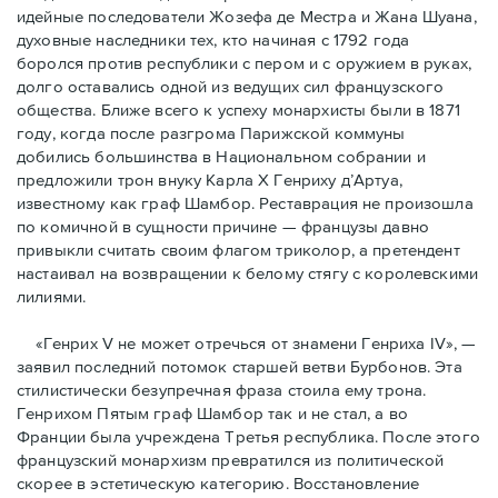
идейные последователи Жозефа де Местра и Жана Шуана,
духовные наследники тех, кто начиная с 1792 года
боролся против республики с пером и с оружием в руках,
долго оставались одной из ведущих сил французского
общества. Ближе всего к успеху монархисты были в 1871
году, когда после разгрома Парижской коммуны
добились большинства в Национальном собрании и
предложили трон внуку Карла Х Генриху д’Артуа,
известному как граф Шамбор. Реставрация не произошла
по комичной в сущности причине — французы давно
привыкли считать своим флагoм триколор, а претендент
настаивал на возвращении к белому стягу с королевскими
лилиями.
«Генрих V не может отречься от знамени Генриха IV», —
заявил последний потомок старшей ветви Бурбонов. Эта
стилистически безупречная фраза стоила ему трона.
Генрихом Пятым граф Шамбор так и не стал, а во
Франции была учреждена Третья республика. После этого
французский монархизм превратился из политической
скорее в эстетическую категорию. Восстановление