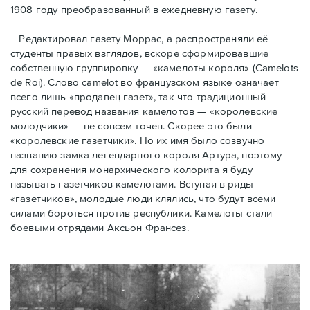
1908 году преобразованный в ежедневную газету.
Редактировал газету Моррас, а распространяли её
студенты правых взглядов, вскоре сформировавшие
собственную группировку — «камелоты короля» (Camelots
de Roi). Слово camelot во французском языке означает
всего лишь «продавец газет», так что традиционный
русский перевод названия камелотов — «королевские
молодчики» — не совсем точен. Скорее это были
«королевские газетчики». Но их имя было созвучно
названию замка легендарного короля Артура, поэтому
для сохранения монархического колорита я буду
называть газетчиков камелотами. Вступая в ряды
«газетчиков», молодые люди клялись, что будут всеми
силами бороться против республики. Камелоты стали
боевыми отрядами Аксьон Франсез.