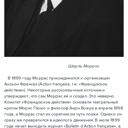
Шарль Моррас
В 1899 году Моррас присоединился к организации
Аксьон Франсез (Action française, т.е. «Французское
действие»). Некоторые русскоязычные источники
утверждают, что сам Моррас её и создал. Это неверно.
Комитет «Французское действие» основали театральный
критик Морис Пюжо и философ Анри Вожуа в апреле 1898
года, а Моррас стал их соратником чуть позже. Однако он
сразу же превратился в идеолога движения. В июле 1899
года начал выходить журнал «Bulletin d’Action française», в