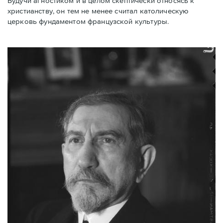
Будучи агностиком и в целом скептически относясь к
христианству, он тем не менее считал католическую
церковь фундаментом французской культуры.