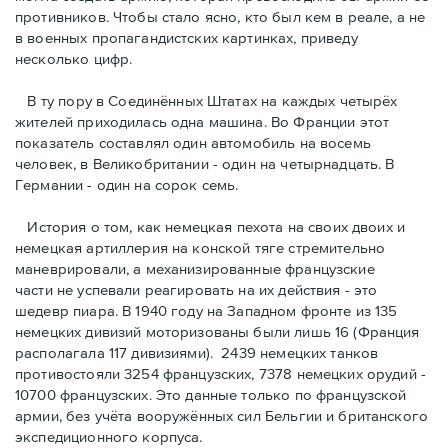
противников. Чтобы стало ясно, кто был кем в реале, а не
в военных пропагандистских картинках, приведу
несколько цифр.
В ту пору в Соединённых Штатах на каждых четырёх
жителей приходилась одна машина. Во Франции этот
показатель составлял один автомобиль на восемь
человек, в Великобритании - один на четырнадцать. В
Германии - один на сорок семь.
История о том, как немецкая пехота на своих двоих и
немeцкая артиллерия на конской тяге стремительно
маневрировали, а механизированные французские
части не успевали реагировать на их действия - это
шедевр пиара. В 1940 году на Западном фронте из 135
немецких дивизий моторизованы были лишь 16 (Франция
располагала 117 дивизиями). 2439 немецких танков
противостояли 3254 французских, 7378 немецких орудий -
10700 французских. Это данные только по французской
армии, без учёта вооружённых сил Бельгии и британского
экспедиционного корпуса.