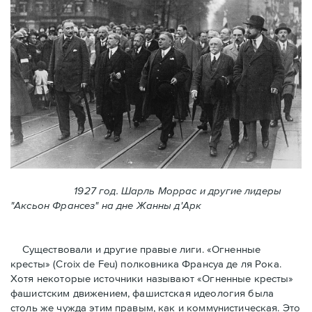
1927 год. Шарль Моррас и другие лидеры
"Аксьон Франсез" на дне Жанны д'Арк
Существовали и другие правые лиги. «Огненные
кресты» (Croix de Feu) полковника Франсуа де ля Рока.
Хотя некоторые источники называют «Огненные крeсты»
фашистским движением, фашистская идеология была
столь же чужда этим правым, как и коммунистическая. Это