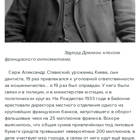
Эдуард Дрюмон, классик
французского антисемитизма.
Серж Александр Ставиский, уроженец Киева, сын
дантиста, 19 раз привлекался к уголовной ответственности
за мошенничество… и 19 раз был оправдан. У него были
связи и в полиции, и в министерстве юстиции, и в
политических кругах. На Рождество 1933 года в Байoнне
арестовали директора местного отделения одного из
крупнейших французских банков, запустившего в оборот
фальшивые чеки на 25 миллионов франков. Вскоре
выяснилось, что общая сумма привлечённых под липовые
бумаги средств превышает невероятные 200 миллионов, в
деле участвует мэр города, a связи от него идут ещё выше.