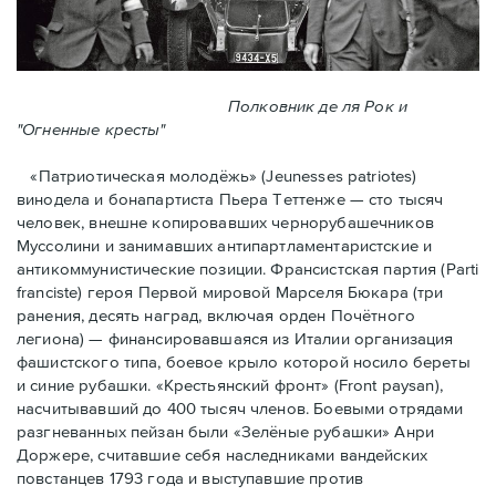
Полковник де ля Рок и
"Огненные кресты"
«Патриотическая молодёжь» (Jeunesses patriotes)
винодела и бонапартиста Пьера Тeттенже — cто тысяч
человек, внешне копировавших чернорубашечников
Муссолини и занимавших антипартламентаристские и
антикоммунистические позиции. Франсистская партия (Parti
franciste) героя Первой мировой Марселя Бюкара (три
ранения, десять наград, включая орден Почётного
легиона) — финансировавшаяся из Италии организация
фашистского типа, боевое крыло которой носило береты
и синие рубашки. «Крестьянский фронт» (Front paysan),
насчитывавший до 400 тысяч членов. Боевыми отрядами
разгневанных пейзан были «Зелёные рубашки» Анри
Доржере, считавшие себя наследниками вандейских
повстанцев 1793 года и выступавшие против