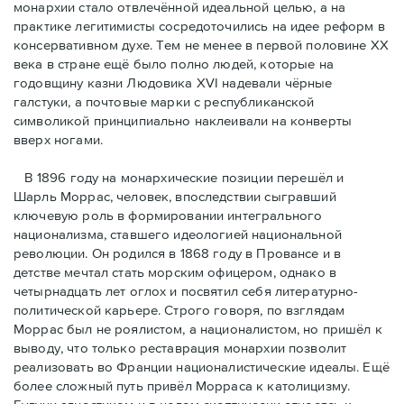
монархии стало отвлечённой идеальной целью, а на
практике легитимисты сосредоточились на идее реформ в
консервативном духе. Тем не менее в первой половине ХХ
века в стране ещё было полно людей, которые на
годовщину казни Людовика XVI надевали чёрные
галстуки, а почтовые марки с республиканской
символикой принципиально наклеивали на конверты
вверх ногами.
В 1896 году на монархические позиции перешёл и
Шарль Моррас, человек, впоследствии сыгравший
ключевую роль в формировании интегрального
национализма, ставшего идеологией национальной
революции. Он родился в 1868 году в Провансе и в
детстве мечтал стать морским офицером, однако в
четырнадцать лет оглох и посвятил себя литературно-
политической карьере. Строго говоря, по взглядам
Моррас был не роялистом, а националистом, но пришёл к
выводу, что только реставрация монархии позволит
реализовать во Франции националистические идеалы. Ещё
более сложный путь привёл Морраса к католицизму.