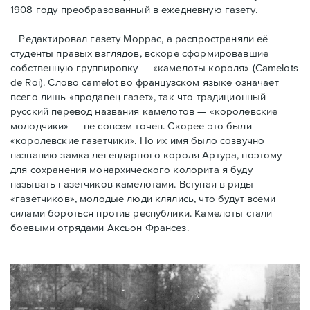
1908 году преобразованный в ежедневную газету.
Редактировал газету Моррас, а распространяли её
студенты правых взглядов, вскоре сформировавшие
собственную группировку — «камелоты короля» (Camelots
de Roi). Слово camelot во французском языке означает
всего лишь «продавец газет», так что традиционный
русский перевод названия камелотов — «королевские
молодчики» — не совсем точен. Скорее это были
«королевские газетчики». Но их имя было созвучно
названию замка легендарного короля Артура, поэтому
для сохранения монархического колорита я буду
называть газетчиков камелотами. Вступая в ряды
«газетчиков», молодые люди клялись, что будут всеми
силами бороться против республики. Камелоты стали
боевыми отрядами Аксьон Франсез.