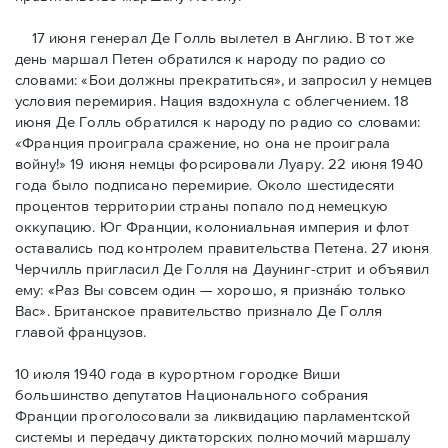
17 июня генерал Де Голль вылетел в Англию. В тот же
день маршал Петен обратился к народу по радио со
словами: «Бои должны прекратиться», и запросил у немцев
условия перемирия. Нация вздохнула с облегчением. 18
июня Де Голль обратился к народу по радио со словами:
«Франция проиграла сражение, но она не проиграла
войну!» 19 июня немцы форсировали Луару. 22 июня 1940
года было подписано перемирие. Около шестидесяти
процентов территории страны попало под немецкую
оккупацию. Юг Франции, колониальная империя и флот
оставались под контролем правительства Петена. 27 июня
Черчилль пригласил Де Голля на Даунинг-стрит и объявил
ему: «Раз Вы совсем один — хорошо, я признáю только
Вас». Британское правительство признало Де Голля
главой французов.
10 июля 1940 года в курортном городке Виши
большинство депутатов Национального собрания
Франции проголосовали за ликвидацию парламентской
системы и передачу диктаторских полномочий маршалу