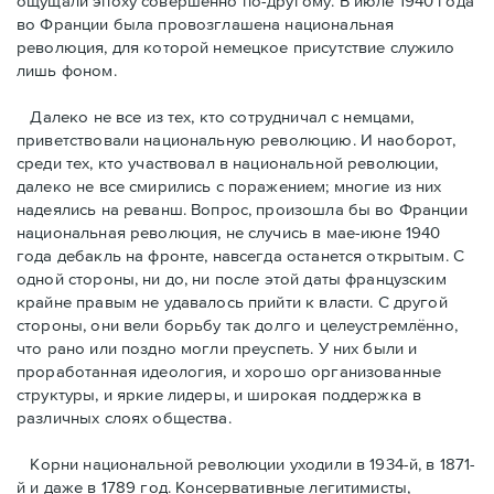
ощущали эпоху совершенно по-другому. В июле 1940 года
во Франции была провозглашена национальная
революция, для которой немецкое присутствие служило
лишь фоном.
Далеко не все из тех, кто сотрудничал с немцами,
приветствовали национальную революцию. И наоборот,
среди тех, кто участвовал в национальной революции,
далеко не все смирились с поражением; многие из них
надеялись на реванш. Вопрос, произошла бы во Франции
национальная революция, не случись в мае-июне 1940
года дебакль на фронте, навсегда останется открытым. С
одной стороны, ни до, ни после этой даты французским
крайне правым не удавалось прийти к власти. С другой
стороны, они вели борьбу так долго и целеустремлённо,
что рано или поздно могли преуспеть. У них были и
проработанная идеология, и хорошо организованные
структуры, и яркие лидеры, и широкая поддержка в
различных слоях общества.
Корни национальной революции уходили в 1934-й, в 1871-
й и даже в 1789 год. Консервативные легитимисты,