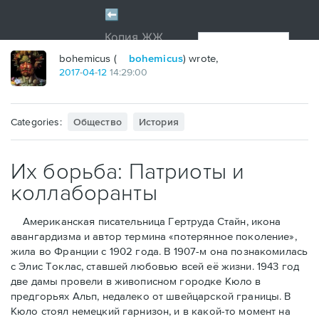
bohemicus (
bohemicus
) wrote,
2017
-
04
-
12
14:29:00
Categories:
Общество
История
Их борьба: Патриоты и
коллаборанты
Американская писательница Гертруда Стайн, икона
авангардизма и автор термина «потерянное поколение»,
жила во Франции с 1902 года. В 1907-м она познакомилась
с Элис Токлас, ставшей любовью всей её жизни. 1943 год
две дамы провели в живописном городке Кюло в
предгорьях Альп, недалеко от швейцарской границы. В
Кюло стоял немецкий гарнизон, и в какой-то момент на