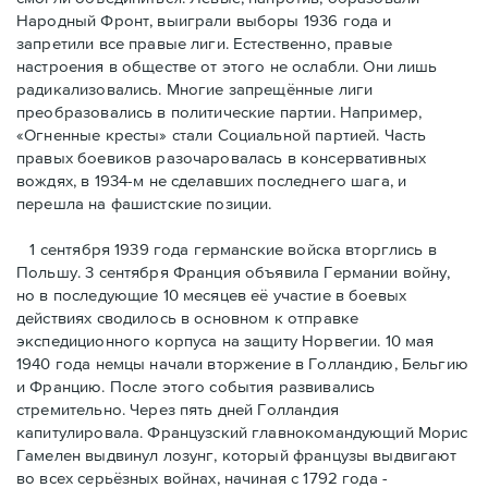
Народный Фронт, выиграли выборы 1936 года и
запретили все правые лиги. Естественно, правые
настроения в обществе от этого не ослабли. Они лишь
радикализовались. Многие запрещённые лиги
преобразовались в политические партии. Например,
«Огненные кресты» стали Социальной партией. Часть
правых боевиков разочаровалась в консервативных
вождях, в 1934-м не сделавших последнего шага, и
перешла на фашистские позиции.
1 сентября 1939 года германские войска вторглись в
Польшу. 3 сентября Франция объявила Германии войну,
но в последующие 10 месяцев её участие в боевых
действиях сводилось в основном к отправке
экспедиционного корпуса на защиту Норвегии. 10 мая
1940 года немцы начали вторжение в Голландию, Бельгию
и Францию. После этого события развивались
стремительно. Через пять дней Голландия
капитулировала. Французский главнокомандующий Морис
Гамелен выдвинул лозунг, который французы выдвигают
во всех серьёзных войнах, начиная с 1792 года -