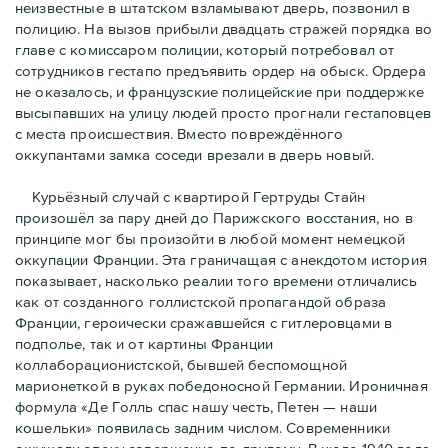
неизвестные в штатском взламывают дверь, позвонил в
полицию. На вызов прибыли двадцать стражей порядка во
главе с комиссаром полиции, который потребовал от
сотрудников гестапо предъявить ордер на обыск. Ордера
не оказалось, и французские полицейские при поддержке
высыпавших на улицу людей просто прогнали гестаповцев
с места происшествия. Вместо повреждённого
оккупантами замка соседи врезали в дверь новый.
Курьёзный случай с квартирой Гертруды Стайн
произошёл за пару дней до Парижского восстания, но в
принципe мог бы произойти в любой момент немецкой
оккупации Франции. Эта граничащая с анекдотом история
показывает, насколько реалии того времени отличались
как от созданного голлистской пропагандой образа
Франции, героически сражавшейся с гитлеровцами в
подполье, так и от картины Франции
коллаборационистской, бывшей беспомощной
марионеткой в руках победоносной Германии. Ироничная
формула «Де Голль спас нашу честь, Петен — наши
кошельки» появилась задним числом. Современники