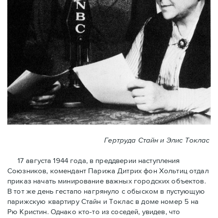
Гертруда Стайн и Элис Токлас
17 августа 1944 года, в преддверии наступления
Союзников, комендант Парижа Дитрих фон Хольтиц отдал
приказ начать минирование важных городских объектов.
В тот же день гестапо нагрянуло с обыском в пустующую
парижскую квартиру Стайн и Токлaс в домe номер 5 на
Рю Кристин. Однако кто-то из соседей, увидев, что