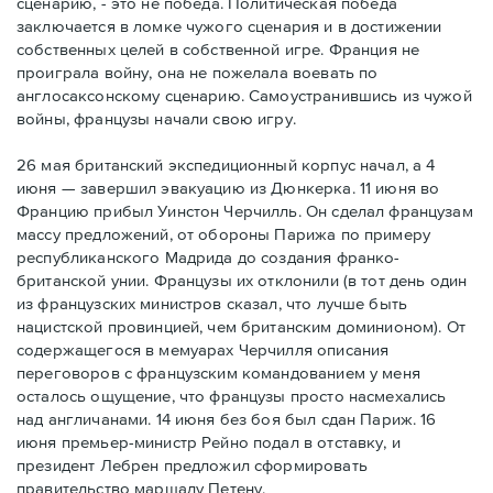
сценарию, - это не победа. Политическая победа
заключается в ломке чужого сценария и в достижении
собственных целей в собственной игре. Франция не
проиграла войну, она не пожелала воевать по
англосаксонскому сценарию. Самоустранившись из чужой
войны, французы начали свою игру.
26 мая британский экспедиционный корпус начал, а 4
июня — завершил эвакуацию из Дюнкерка. 11 июня во
Францию прибыл Уинстон Черчилль. Он сделал французам
массу предложений, от обороны Парижа по примеру
республиканского Мадрида до создания франко-
британской унии. Французы их отклонили (в тот день один
из французских министров сказал, что лучше быть
нацистской провинцией, чем британским доминионом). От
содержащегося в мемуарах Черчилля описания
переговоров с французским командованием у меня
осталось ощущение, что французы просто насмехались
над англичанами. 14 июня без боя был сдан Париж. 16
июня премьер-министр Рейно подал в отставку, и
президент Лебрен предложил сформировать
правительство маршалу Петену.