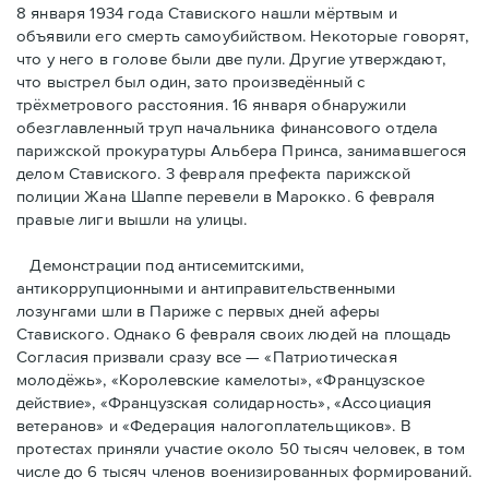
8 января 1934 года Ставиского нашли мёртвым и
объявили его смерть самоубийством. Некоторые говорят,
что у него в голове были две пули. Другие утверждают,
что выстрел был один, зато произведённый с
трёхметровoго расстояния. 16 января обнаружили
обезглавленный труп начальника финансового отдела
парижской прокуратуры Альбера Принса, занимавшегося
делом Cтавиского. 3 февраля префекта парижской
полиции Жана Шаппе перевели в Марокко. 6 февраля
правые лиги вышли на улицы.
Демонстрации под антисемитскими,
антикоррупционными и антиправительственными
лозунгами шли в Париже с первых дней аферы
Ставиского. Однако 6 февраля своих людей на площадь
Согласия призвали сразу все — «Патриотическая
молодёжь», «Королевские камелоты», «Французское
действие», «Французская солидарность», «Ассоциация
ветеранов» и «Федерация налогоплательщиков». В
протестах приняли участие около 50 тысяч человек, в том
числе до 6 тысяч членов военизированных формирований.