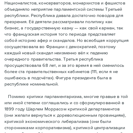
Националистов, консерваторов, монархистов и фашистов
объединяло неприятие парламентской системы Третьей
республики. Республика давала достаточно поводов для
презрения. Её деятели рассматривали политику как
бизнес, а государственную казну — как свой карман, так
что французская история того периода представляет
собой историю афер и скандалов. Но всеобщая коррупция
сосуществовала во Франции с демократией, поэтому
каждый новый скандал неизменно вёл к падению
очередного правительства. Третья республика
просуществовала 68 лет, и за это время в ней сменилось
более ста правительственных кабинетов (111, если я не
ошибаюсь в подсчётах). Фигура президента была в
республике номинальной.
Помимо критики парламентаризма, многие правые в той
или иной степени соглашались и со сформулированной в
1899 году Шарлем Моррасом критикой департаментов
(они желали вернуться к дореволюционным провинциям),
критикой экономического либерализма (они были
сторонниками корпоративизма), критикой централизации