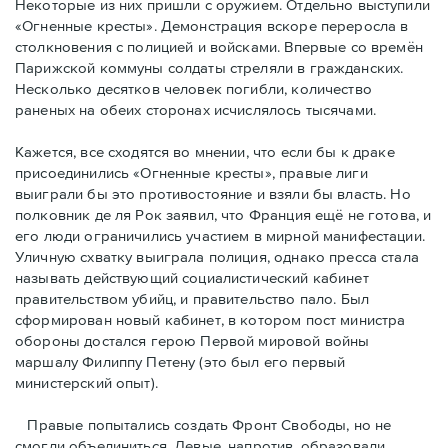
Некоторые из них пришли с оружием. Отдельно выступили
«Огненные кресты». Демонстрация вскоре переросла в
столкновения с полицией и войсками. Впервые со времён
Парижской коммуны солдаты стреляли в гражданских.
Несколько десятков человек погибли, количество
раненых на обеих сторонах исчислялось тысячами.
Кажется, все сходятся во мнении, что если бы к драке
присоединились «Огненные кресты», правые лиги
выиграли бы это противостояние и взяли бы власть. Но
полковник де ля Рок заявил, что Франция ещё не готова, и
его люди ограничились участием в мирной манифестации.
Уличную схватку выиграла полиция, однако пресса стала
называть действующий социалистический кабинет
правительством убийц, и правительство пало. Был
сформирован новый кабинет, в котором пост министра
обороны достался герою Первой мировой войны
маршалу Филиппу Петену (это был его первый
министерский опыт).
Правые пoпытались создать Фронт Свободы, но не
смогли объединиться. Левые, напротив, образовали