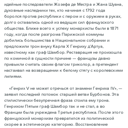
идейные последователи Жозефа де Местра и Жана Шуана,
духовные наследники тех, кто начиная с 1792 года
боролся против республики с пером и с оружием в руках,
долго оставались одной из ведущих сил французского
общества. Ближе всего к успеху монархисты были в 1871
году, когда после разгрома Парижской коммуны
добились большинства в Национальном собрании и
предложили трон внуку Карла Х Генриху д’Артуа,
известному как граф Шамбор. Реставрация не произошла
по комичной в сущности причине — французы давно
привыкли считать своим флагoм триколор, а претендент
настаивал на возвращении к белому стягу с королевскими
лилиями.
«Генрих V не может отречься от знамени Генриха IV», —
заявил последний потомок старшей ветви Бурбонов. Эта
стилистически безупречная фраза стоила ему трона.
Генрихом Пятым граф Шамбор так и не стал, а во
Франции была учреждена Третья республика. После этого
французский монархизм превратился из политической
скорее в эстетическую категорию. Восстановление