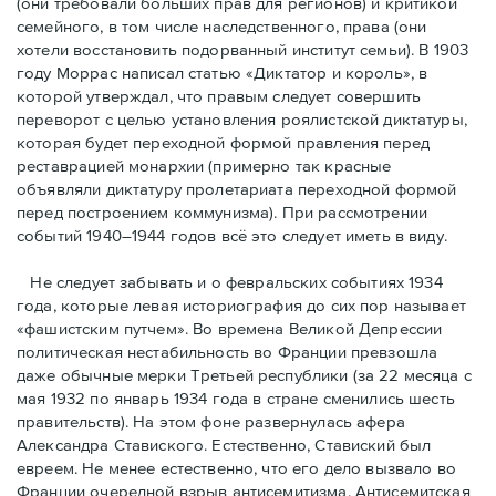
(они требовали бóльших прав для регионов) и критикой
семейного, в том числе наследственного, права (они
хотели восстановить подорванный институт семьи). В 1903
году Моррас написал статью «Диктатор и король», в
которой утверждал, что правым следует совершить
переворот с целью установления роялистской диктатуры,
которая будет переходной формой правления перед
реставрацией монархии (примерно так красные
объявляли диктатуру пролетариата переходной формой
перед построением коммунизма). При рассмотрении
событий 1940–1944 годов всё это следует иметь в виду.
Не следует забывать и о февральских событиях 1934
года, которые левая историография до сих пор называет
«фашистским путчем». Во времена Великой Депрессии
политическая нестабильность во Франции превзошла
даже обычные мерки Третьей республики (за 22 месяца с
мая 1932 по январь 1934 года в стране сменились шесть
правительств). На этом фоне развернулась афера
Александра Ставиского. Естественно, Ставиский был
евреем. Не менее естественно, что его дело вызвало во
Франции очередной взрыв антисемитизма. Антисемитская