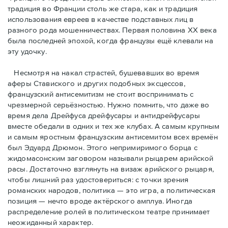
традиция во Франции столь же стара, как и традиция
использования евреев в качестве подставных лиц в
разного рода мошенничествах. Первая половина ХХ века
была последней эпохой, когда французы ещё клевали на
эту удочку.
Несмотря на накал страстей, бушевавших во время
аферы Ставиского и других подобных эксцессов,
французский антисемитизм не стоит воспринимать с
чрезмерной серьёзностью. Нужно помнить, что даже во
время дела Дрейфуса дрейфусары и антидрейфусары
вместе обедали в одних и тех же клубах. А самым крупным
и самым яростным французским антисемитом всех времён
был Эдуард Дрюмон. Этого непримиримого борца с
жидомасонским заговором называли рыцарем арийской
расы. Достаточно взглянуть на визаж арийского рыцаря,
чтобы лишний раз удостовериться: с точки зрения
романских народов, политика — это игра, а политическая
позиция — нечто вроде актёрского амплуа. Иногда
распределение ролей в политическом театре принимает
неожиданный характер.