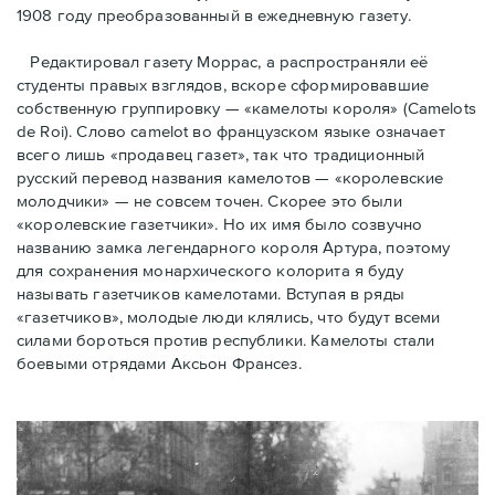
1908 году преобразованный в ежедневную газету.
Редактировал газету Моррас, а распространяли её
студенты правых взглядов, вскоре сформировавшие
собственную группировку — «камелоты короля» (Camelots
de Roi). Слово camelot во французском языке означает
всего лишь «продавец газет», так что традиционный
русский перевод названия камелотов — «королевские
молодчики» — не совсем точен. Скорее это были
«королевские газетчики». Но их имя было созвучно
названию замка легендарного короля Артура, поэтому
для сохранения монархического колорита я буду
называть газетчиков камелотами. Вступая в ряды
«газетчиков», молодые люди клялись, что будут всеми
силами бороться против республики. Камелоты стали
боевыми отрядами Аксьон Франсез.