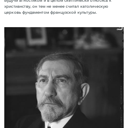
Будучи агностиком и в целом скептически относясь к
христианству, он тем не менее считал католическую
церковь фундаментом французской культуры.