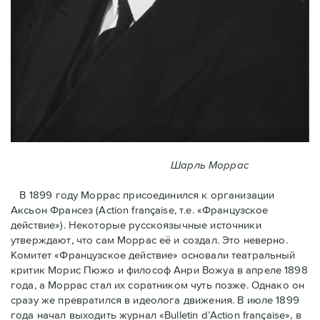
Шарль Моррас
В 1899 году Моррас присоединился к организации
Аксьон Франсез (Action française, т.е. «Французское
действие»). Некоторые русскоязычные источники
утверждают, что сам Моррас её и создал. Это неверно.
Комитет «Французское действие» основали театральный
критик Морис Пюжо и философ Анри Вожуа в апреле 1898
года, а Моррас стал их соратником чуть позже. Однако он
сразу же превратился в идеолога движения. В июле 1899
года начал выходить журнал «Bulletin d’Action française», в