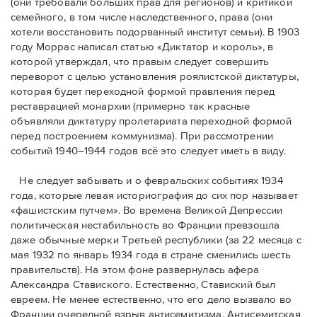
(они требовали бóльших прав для регионов) и критикой
семейного, в том числе наследственного, права (они
хотели восстановить подорванный институт семьи). В 1903
году Моррас написал статью «Диктатор и король», в
которой утверждал, что правым следует совершить
переворот с целью установления роялистской диктатуры,
которая будет переходной формой правления перед
реставрацией монархии (примерно так красные
объявляли диктатуру пролетариата переходной формой
перед построением коммунизма). При рассмотрении
событий 1940–1944 годов всё это следует иметь в виду.
Не следует забывать и о февральских событиях 1934
года, которые левая историография до сих пор называет
«фашистским путчем». Во времена Великой Депрессии
политическая нестабильность во Франции превзошла
даже обычные мерки Третьей республики (за 22 месяца с
мая 1932 по январь 1934 года в стране сменились шесть
правительств). На этом фоне развернулась афера
Александра Ставиского. Естественно, Ставиский был
евреем. Не менее естественно, что его дело вызвало во
Франции очередной взрыв антисемитизма. Антисемитская