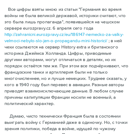
Bсе цифры взяты мною из статьи "Германия во время
войны не была великой державой, историки считают, что
это была лишь пропаганда", появившейся на чешском
сервере eurozpravy.cz. 6 апреля сего года
http://zahranicni.eurozpravy.cz/eu/186147-nemecko-za-valky-
velmoci-nebylo-slo-jen-o-propagandu-mini-historici/
; в ней
чехи ссылаются на сервер History extra и британского
историка Джеймса Холланда. Цифры, привoдимые
другими авторами, могут отличаться в деталях, но их
порядок остаётся тем же. При этом все подчёркивают, что
французские танки и артиллерия были не только
многочисленнее, но и лучше немецких. Труднее сказать, у
кого в 1940 году был перевес в авиации. Разные авторы
приводят взаимоисключающие данные. В любом случае
причины капитуляции Франции носили не военный, а
политический характер.
Думаю, чисто технически Франция была в состоянии
выиграть войну с Германией даже в одиночку. Но, с точки
зрения политики, победа в войне, идущей по чужому