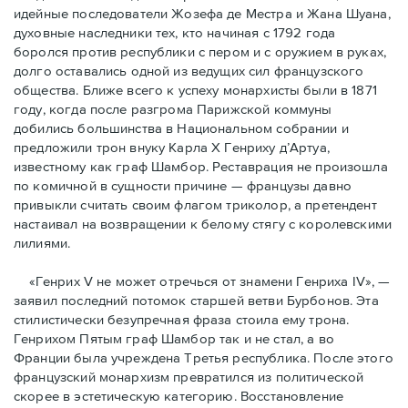
идейные последователи Жозефа де Местра и Жана Шуана,
духовные наследники тех, кто начиная с 1792 года
боролся против республики с пером и с оружием в руках,
долго оставались одной из ведущих сил французского
общества. Ближе всего к успеху монархисты были в 1871
году, когда после разгрома Парижской коммуны
добились большинства в Национальном собрании и
предложили трон внуку Карла Х Генриху д’Артуа,
известному как граф Шамбор. Реставрация не произошла
по комичной в сущности причине — французы давно
привыкли считать своим флагoм триколор, а претендент
настаивал на возвращении к белому стягу с королевскими
лилиями.
«Генрих V не может отречься от знамени Генриха IV», —
заявил последний потомок старшей ветви Бурбонов. Эта
стилистически безупречная фраза стоила ему трона.
Генрихом Пятым граф Шамбор так и не стал, а во
Франции была учреждена Третья республика. После этого
французский монархизм превратился из политической
скорее в эстетическую категорию. Восстановление