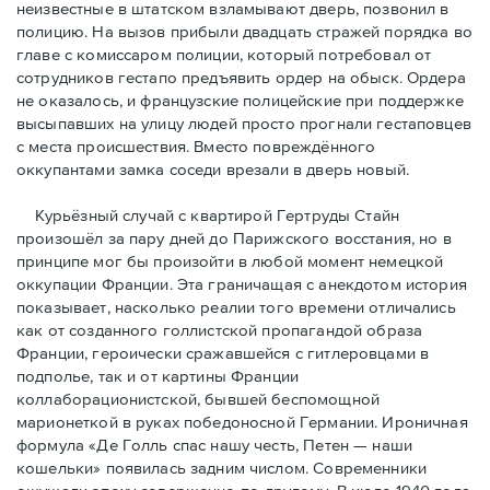
неизвестные в штатском взламывают дверь, позвонил в
полицию. На вызов прибыли двадцать стражей порядка во
главе с комиссаром полиции, который потребовал от
сотрудников гестапо предъявить ордер на обыск. Ордера
не оказалось, и французские полицейские при поддержке
высыпавших на улицу людей просто прогнали гестаповцев
с места происшествия. Вместо повреждённого
оккупантами замка соседи врезали в дверь новый.
Курьёзный случай с квартирой Гертруды Стайн
произошёл за пару дней до Парижского восстания, но в
принципe мог бы произойти в любой момент немецкой
оккупации Франции. Эта граничащая с анекдотом история
показывает, насколько реалии того времени отличались
как от созданного голлистской пропагандой образа
Франции, героически сражавшейся с гитлеровцами в
подполье, так и от картины Франции
коллаборационистской, бывшей беспомощной
марионеткой в руках победоносной Германии. Ироничная
формула «Де Голль спас нашу честь, Петен — наши
кошельки» появилась задним числом. Современники