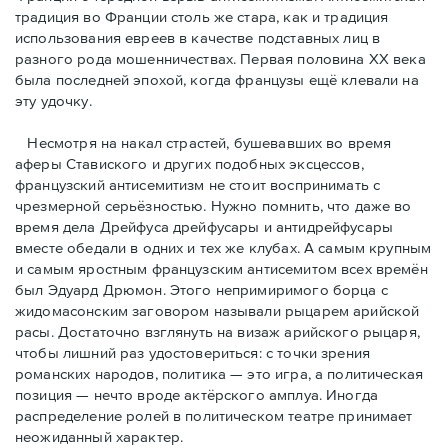
традиция во Франции столь же стара, как и традиция
использования евреев в качестве подставных лиц в
разного рода мошенничествах. Первая половина ХХ века
была последней эпохой, когда французы ещё клевали на
эту удочку.
Несмотря на накал страстей, бушевавших во время
аферы Ставиского и других подобных эксцессов,
французский антисемитизм не стоит воспринимать с
чрезмерной серьёзностью. Нужно помнить, что даже во
время дела Дрейфуса дрейфусары и антидрейфусары
вместе обедали в одних и тех же клубах. А самым крупным
и самым яростным французским антисемитом всех времён
был Эдуард Дрюмон. Этого непримиримого борца с
жидомасонским заговором называли рыцарем арийской
расы. Достаточно взглянуть на визаж арийского рыцаря,
чтобы лишний раз удостовериться: с точки зрения
романских народов, политика — это игра, а политическая
позиция — нечто вроде актёрского амплуа. Иногда
распределение ролей в политическом театре принимает
неожиданный характер.