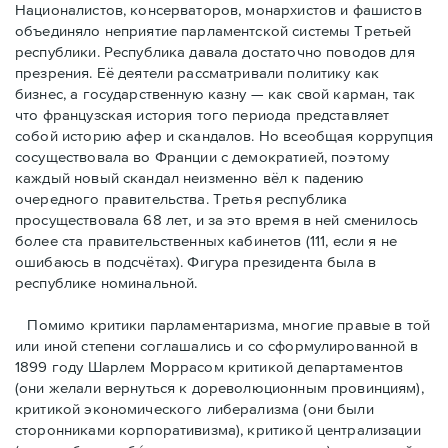
Националистов, консерваторов, монархистов и фашистов
объединяло неприятие парламентской системы Третьей
республики. Республика давала достаточно поводов для
презрения. Её деятели рассматривали политику как
бизнес, а государственную казну — как свой карман, так
что французская история того периода представляет
собой историю афер и скандалов. Но всеобщая коррупция
сосуществовала во Франции с демократией, поэтому
каждый новый скандал неизменно вёл к падению
очередного правительства. Третья республика
просуществовала 68 лет, и за это время в ней сменилось
более ста правительственных кабинетов (111, если я не
ошибаюсь в подсчётах). Фигура президента была в
республике номинальной.
Помимо критики парламентаризма, многие правые в той
или иной степени соглашались и со сформулированной в
1899 году Шарлем Моррасом критикой департаментов
(они желали вернуться к дореволюционным провинциям),
критикой экономического либерализма (они были
сторонниками корпоративизма), критикой централизации