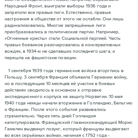
Народный Фронт, выиграли выборы 1936 года и
запретили все правые лиги. Естественно, правые
настроения в обществе от этого не ослабли. Они лишь
радикализовались. Многие запрещённые лиги
преобразовались в политические партии. Например,
«Огненные кресты» стали Социальной партией. Часть
правых боевиков разочаровалась в консервативных
вождях, в 1934-м не сделавших последнего шага, и
перешла на фашистские позиции.
1 сентября 1939 года германские войска вторглись в
Польшу. 3 сентября Франция объявила Германии войну,
но в последующие 10 месяцев её участие в боевых
действиях сводилось в основном к отправке
экспедиционного корпуса на защиту Норвегии. 10 мая
1940 года немцы начали вторжение в Голландию, Бельгию
и Францию. После этого события развивались
стремительно. Через пять дней Голландия
капитулировала. Французский главнокомандующий Морис
Гамелен выдвинул лозунг, который французы выдвигают
во всех серьёзных войнах, начиная с 1792 года -