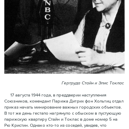
Гертруда Стайн и Элис Токлас
17 августа 1944 года, в преддверии наступления
Союзников, комендант Парижа Дитрих фон Хольтиц отдал
приказ начать минирование важных городских объектов.
В тот же день гестапо нагрянуло с обыском в пустующую
парижскую квартиру Стайн и Токлaс в домe номер 5 на
Рю Кристин. Однако кто-то из соседей, увидев, что