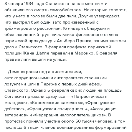
8 января 1934 года Ставиского нашли мёртвым и
объявили его смерть самоубийством. Некоторые говорят,
что у него в голове были две пули. Другие утверждают,
что выстрел был один, зато произведённый с
трёхметровoго расстояния. 16 января обнаружили
обезглавленный труп начальника финансового отдела
парижской прокуратуры Альбера Принса, занимавшегося
делом Cтавиского. 3 февраля префекта парижской
полиции Жана Шаппе перевели в Марокко. 6 февраля
правые лиги вышли на улицы.
Демонстрации под антисемитскими,
антикоррупционными и антиправительственными
лозунгами шли в Париже с первых дней аферы
Ставиского. Однако 6 февраля своих людей на площадь
Согласия призвали сразу все — «Патриотическая
молодёжь», «Королевские камелоты», «Французское
действие», «Французская солидарность», «Ассоциация
ветеранов» и «Федерация налогоплательщиков». В
протестах приняли участие около 50 тысяч человек, в том
числе до 6 тысяч членов военизированных формирований.