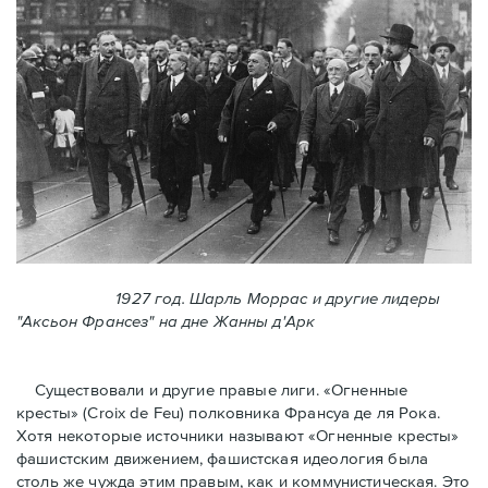
1927 год. Шарль Моррас и другие лидеры
"Аксьон Франсез" на дне Жанны д'Арк
Существовали и другие правые лиги. «Огненные
кресты» (Croix de Feu) полковника Франсуа де ля Рока.
Хотя некоторые источники называют «Огненные крeсты»
фашистским движением, фашистская идеология была
столь же чужда этим правым, как и коммунистическая. Это