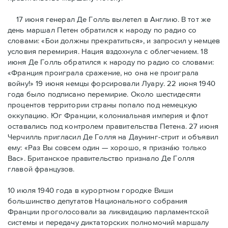
17 июня генерал Де Голль вылетел в Англию. В тот же
день маршал Петен обратился к народу по радио со
словами: «Бои должны прекратиться», и запросил у немцев
условия перемирия. Нация вздохнула с облегчением. 18
июня Де Голль обратился к народу по радио со словами:
«Франция проиграла сражение, но она не проиграла
войну!» 19 июня немцы форсировали Луару. 22 июня 1940
года было подписано перемирие. Около шестидесяти
процентов территории страны попало под немецкую
оккупацию. Юг Франции, колониальная империя и флот
оставались под контролем правительства Петена. 27 июня
Черчилль пригласил Де Голля на Даунинг-стрит и объявил
ему: «Раз Вы совсем один — хорошо, я признáю только
Вас». Британское правительство признало Де Голля
главой французов.
10 июля 1940 года в курортном городке Виши
большинство депутатов Национального собрания
Франции проголосовали за ликвидацию парламентской
системы и передачу диктаторских полномочий маршалу