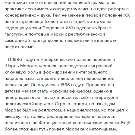
монархии стало отвлечённой идеальной целью, а на
практике легитимисты сосредоточились на идее реформ в
консервативном духе. Тем не менее в первой половине ХХ
века в стране ещё было полно людей, которые на
годовщину казни Людовика XVI надевали чёрные
галстуки, а почтовые марки с республиканской
символикой принципиально наклеивали на конверты
вверх ногами.
В 1896 году на монархические позиции перешёл и
Шарль Моррас, человек, впоследствии сыгравший
ключевую роль в формировании интегрального
национализма, ставшего идеологией национальной
революции. Он родился в 1868 году в Провансе и в
детстве мечтал стать морским офицером, однако в
четырнадцать лет оглох и посвятил себя литературно-
политической карьере. Строго говоря, по взглядам
Моррас был не роялистом, а националистом, но пришёл к
выводу, что только реставрация монархии позволит
реализовать во Франции националистические идеалы. Ещё
более сложный путь привёл Морраса к католицизму.