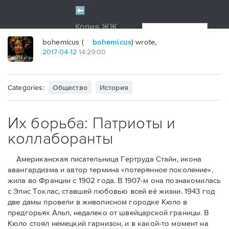
bohemicus (
bohemicus
) wrote,
2017
-
04
-
12
14:29:00
Categories:
Общество
История
Их борьба: Патриоты и
коллаборанты
Американская писательница Гертруда Стайн, икона
авангардизма и автор термина «потерянное поколение»,
жила во Франции с 1902 года. В 1907-м она познакомилась
с Элис Токлас, ставшей любовью всей её жизни. 1943 год
две дамы провели в живописном городке Кюло в
предгорьях Альп, недалеко от швейцарской границы. В
Кюло стоял немецкий гарнизон, и в какой-то момент на