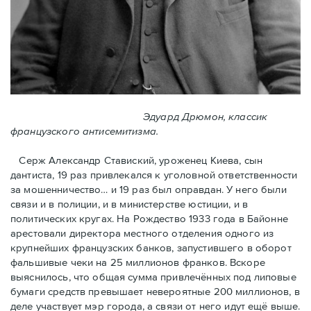
Эдуард Дрюмон, классик
французского антисемитизма.
Серж Александр Ставиский, уроженец Киева, сын
дантиста, 19 раз привлекался к уголовной ответственности
за мошенничество… и 19 раз был оправдан. У него были
связи и в полиции, и в министерстве юстиции, и в
политических кругах. На Рождество 1933 года в Байoнне
арестовали директора местного отделения одного из
крупнейших французских банков, запустившего в оборот
фальшивые чеки на 25 миллионов франков. Вскоре
выяснилось, что общая сумма привлечённых под липовые
бумаги средств превышает невероятные 200 миллионов, в
деле участвует мэр города, a связи от него идут ещё выше.