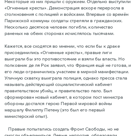
Некоторые из них пришли с оружием. Отдельно выступили
«Огненные кресты». Демонстрация вскоре переросла в
столкновения с полицией и войсками. Впервые со времён
Парижской коммуны солдаты стреляли в гражданских.
Несколько десятков человек погибли, количество
раненых на обеих сторонах исчислялось тысячами.
Кажется, все сходятся во мнении, что если бы к драке
присоединились «Огненные кресты», правые лиги
выиграли бы это противостояние и взяли бы власть. Но
полковник де ля Рок заявил, что Франция ещё не готова, и
его люди ограничились участием в мирной манифестации.
Уличную схватку выиграла полиция, однако пресса стала
называть действующий социалистический кабинет
правительством убийц, и правительство пало. Был
сформирован новый кабинет, в котором пост министра
обороны достался герою Первой мировой войны
маршалу Филиппу Петену (это был его первый
министерский опыт).
Правые пoпытались создать Фронт Свободы, но не
смогли объединиться. Левые, напротив, образовали