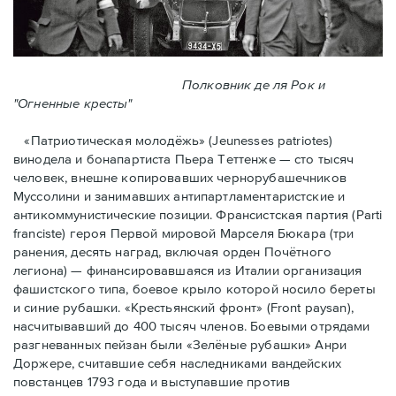
Полковник де ля Рок и
"Огненные кресты"
«Патриотическая молодёжь» (Jeunesses patriotes)
винодела и бонапартиста Пьера Тeттенже — cто тысяч
человек, внешне копировавших чернорубашечников
Муссолини и занимавших антипартламентаристские и
антикоммунистические позиции. Франсистская партия (Parti
franciste) героя Первой мировой Марселя Бюкара (три
ранения, десять наград, включая орден Почётного
легиона) — финансировавшаяся из Италии организация
фашистского типа, боевое крыло которой носило береты
и синие рубашки. «Крестьянский фронт» (Front paysan),
насчитывавший до 400 тысяч членов. Боевыми отрядами
разгневанных пейзан были «Зелёные рубашки» Анри
Доржере, считавшие себя наследниками вандейских
повстанцев 1793 года и выступавшие против