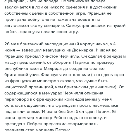
сценарию, - это не победа. Политическая победа
заключается в ломке чужого сценария и в достижении
собственных целей в собственной игре. Франция не
проиграла войну, она не пожелала воевать по
англосаксонскому сценарию. Самоустранившись из чужой
войны, французы начали свою игру.
26 мая британский экспедиционный корпус начал, а 4
июня — завершил эвакуацию из Дюнкерка. 11 июня во
Францию прибыл Уинстон Черчилль. Он сделал французам
массу предложений, от обороны Парижа по примеру
республиканского Мадрида до создания франко-
британской унии. Французы их отклонили (в тот день один
из французских министров сказал, что лучше быть
нацистской провинцией, чем британским доминионом). От
содержащегося в мемуарах Черчилля описания
переговоров с французским командованием у меня
осталось ощущение, что французы просто насмехались
над англичанами. 14 июня без боя был сдан Париж. 16
июня премьер-министр Рейно подал в отставку, и
президент Лебрен предложил сформировать
правительство маршалу Петену.