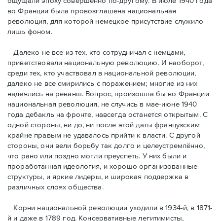
ощущали эпоху совершенно по-другому. В июле 1940 года
во Франции была провозглашена национальная
революция, для которой немецкое присутствие служило
лишь фоном.
Далеко не все из тех, кто сотрудничал с немцами,
приветствовали национальную революцию. И наоборот,
среди тех, кто участвовал в национальной революции,
далеко не все смирились с поражением; многие из них
надеялись на реванш. Вопрос, произошла бы во Франции
национальная революция, не случись в мае-июне 1940
года дебакль на фронте, навсегда останется открытым. С
одной стороны, ни до, ни после этой даты французским
крайне правым не удавалось прийти к власти. С другой
стороны, они вели борьбу так долго и целеустремлённо,
что рано или поздно могли преуспеть. У них были и
проработанная идеология, и хорошо организованные
структуры, и яркие лидеры, и широкая поддержка в
различных слоях общества.
Корни национальной революции уходили в 1934-й, в 1871-
й и даже в 1789 год. Консервативные легитимисты,