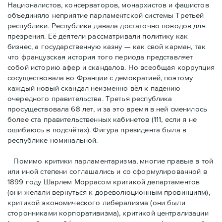
Националистов, консерваторов, монархистов и фашистов
объединяло неприятие парламентской системы Третьей
республики. Республика давала достаточно поводов для
презрения. Её деятели рассматривали политику как
бизнес, а государственную казну — как свой карман, так
что французская история того периода представляет
собой историю афер и скандалов. Но всеобщая коррупция
сосуществовала во Франции с демократией, поэтому
каждый новый скандал неизменно вёл к падению
очередного правительства. Третья республика
просуществовала 68 лет, и за это время в ней сменилось
более ста правительственных кабинетов (111, если я не
ошибаюсь в подсчётах). Фигура президента была в
республике номинальной.
Помимо критики парламентаризма, многие правые в той
или иной степени соглашались и со сформулированной в
1899 году Шарлем Моррасом критикой департаментов
(они желали вернуться к дореволюционным провинциям),
критикой экономического либерализма (они были
сторонниками корпоративизма), критикой централизации