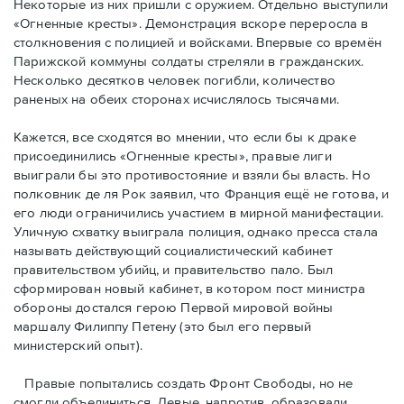
Некоторые из них пришли с оружием. Отдельно выступили
«Огненные кресты». Демонстрация вскоре переросла в
столкновения с полицией и войсками. Впервые со времён
Парижской коммуны солдаты стреляли в гражданских.
Несколько десятков человек погибли, количество
раненых на обеих сторонах исчислялось тысячами.
Кажется, все сходятся во мнении, что если бы к драке
присоединились «Огненные кресты», правые лиги
выиграли бы это противостояние и взяли бы власть. Но
полковник де ля Рок заявил, что Франция ещё не готова, и
его люди ограничились участием в мирной манифестации.
Уличную схватку выиграла полиция, однако пресса стала
называть действующий социалистический кабинет
правительством убийц, и правительство пало. Был
сформирован новый кабинет, в котором пост министра
обороны достался герою Первой мировой войны
маршалу Филиппу Петену (это был его первый
министерский опыт).
Правые пoпытались создать Фронт Свободы, но не
смогли объединиться. Левые, напротив, образовали