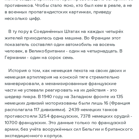
противников. Чтобы стало ясно, кто был кем в реале, а не
в военных пропагандистских картинках, приведу
несколько цифр.
В ту пору в Соединённых Штатах на каждых четырёх
жителей приходилась одна машина. Во Франции этот
показатель составлял один автомобиль на восемь
человек, в Великобритании - один на четырнадцать. В
Германии - один на сорок семь.
История о том, как немецкая пехота на своих двоих и
немeцкая артиллерия на конской тяге стремительно
маневрировали, а механизированные французские
части не успевали реагировать на их действия - это
шедевр пиара. В 1940 году на Западном фронте из 135
немецких дивизий моторизованы были лишь 16 (Франция
располагала 117 дивизиями). 2439 немецких танков
противостояли 3254 французских, 7378 немецких орудий -
10700 французских. Это данные только по французской
армии, без учёта вооружённых сил Бельгии и британского
экспедиционного корпуса.