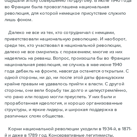
ощущали эпоху совершенно по-другому. В июле 1940 года
во Франции была провозглашена национальная
революция, для которой немецкое присутствие служило
лишь фоном.
Далеко не все из тех, кто сотрудничал с немцами,
приветствовали национальную революцию. И наоборот,
среди тех, кто участвовал в национальной революции,
далеко не все смирились с поражением; многие из них
надеялись на реванш. Вопрос, произошла бы во Франции
национальная революция, не случись в мае-июне 1940
года дебакль на фронте, навсегда останется открытым. С
одной стороны, ни до, ни после этой даты французским
крайне правым не удавалось прийти к власти. С другой
стороны, они вели борьбу так долго и целеустремлённо,
что рано или поздно могли преуспеть. У них были и
проработанная идеология, и хорошо организованные
структуры, и яркие лидеры, и широкая поддержка в
различных слоях общества.
Корни национальной революции уходили в 1934-й, в 1871-
й и даже в 1789 год. Консервативные легитимисты,