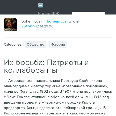
bohemicus (
bohemicus
) wrote,
2017
-
04
-
12
14:29:00
Categories:
Общество
История
Их борьба: Патриоты и
коллаборанты
Американская писательница Гертруда Стайн, икона
авангардизма и автор термина «потерянное поколение»,
жила во Франции с 1902 года. В 1907-м она познакомилась
с Элис Токлас, ставшей любовью всей её жизни. 1943 год
две дамы провели в живописном городке Кюло в
предгорьях Альп, недалеко от швейцарской границы. В
Кюло стоял немецкий гарнизон, и в какой-то момент на