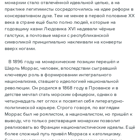
монархии стало отвлечённой идеальной целью, а на
практике легитимисты сосредоточились на идее реформ в
консервативном духе. Тем не менее в первой половине ХХ
века в стране ещё было полно людей, которые на
годовщину казни Людовика XVI надевали чёрные
галстуки, а почтовые марки с республиканской
символикой принципиально наклеивали на конверты
вверх ногами.
В 1896 году на монархические позиции перешёл и
Шарль Моррас, человек, впоследствии сыгравший
ключевую роль в формировании интегрального
национализма, ставшего идеологией национальной
революции. Он родился в 1868 году в Провансе и в
детстве мечтал стать морским офицером, однако в
четырнадцать лет оглох и посвятил себя литературно-
политической карьере. Строго говоря, по взглядам
Моррас был не роялистом, а националистом, но пришёл к
выводу, что только реставрация монархии позволит
реализовать во Франции националистические идеалы. Ещё
более сложный путь привёл Морраса к католицизму.