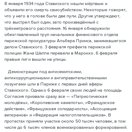
8 января 1934 года Ставиского нашли мёртвым и
объявили его смерть самоубийством. Некоторые говорят,
что у него в голове были две пули. Другие утверждают,
что выстрел был один, зато произведённый с
трёхметровoго расстояния. 16 января обнаружили
обезглавленный труп начальника финансового отдела
парижской прокуратуры Альбера Принса, занимавшегося
делом Cтавиского. 3 февраля префекта парижской
полиции Жана Шаппе перевели в Марокко. 6 февраля
правые лиги вышли на улицы.
Демонстрации под антисемитскими,
антикоррупционными и антиправительственными
лозунгами шли в Париже с первых дней аферы
Ставиского. Однако 6 февраля своих людей на площадь
Согласия призвали сразу все — «Патриотическая
молодёжь», «Королевские камелоты», «Французское
действие», «Французская солидарность», «Ассоциация
ветеранов» и «Федерация налогоплательщиков». В
протестах приняли участие около 50 тысяч человек, в том
числе до 6 тысяч членов военизированных формирований.