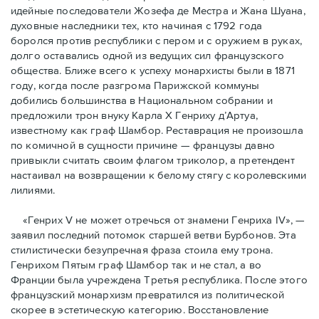
идейные последователи Жозефа де Местра и Жана Шуана,
духовные наследники тех, кто начиная с 1792 года
боролся против республики с пером и с оружием в руках,
долго оставались одной из ведущих сил французского
общества. Ближе всего к успеху монархисты были в 1871
году, когда после разгрома Парижской коммуны
добились большинства в Национальном собрании и
предложили трон внуку Карла Х Генриху д’Артуа,
известному как граф Шамбор. Реставрация не произошла
по комичной в сущности причине — французы давно
привыкли считать своим флагoм триколор, а претендент
настаивал на возвращении к белому стягу с королевскими
лилиями.
«Генрих V не может отречься от знамени Генриха IV», —
заявил последний потомок старшей ветви Бурбонов. Эта
стилистически безупречная фраза стоила ему трона.
Генрихом Пятым граф Шамбор так и не стал, а во
Франции была учреждена Третья республика. После этого
французский монархизм превратился из политической
скорее в эстетическую категорию. Восстановление