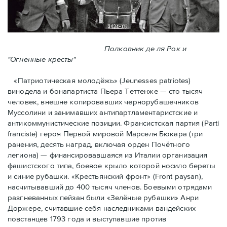
Полковник де ля Рок и
"Огненные кресты"
«Патриотическая молодёжь» (Jeunesses patriotes)
винодела и бонапартиста Пьера Тeттенже — cто тысяч
человек, внешне копировавших чернорубашечников
Муссолини и занимавших антипартламентаристские и
антикоммунистические позиции. Франсистская партия (Parti
franciste) героя Первой мировой Марселя Бюкара (три
ранения, десять наград, включая орден Почётного
легиона) — финансировавшаяся из Италии организация
фашистского типа, боевое крыло которой носило береты
и синие рубашки. «Крестьянский фронт» (Front paysan),
насчитывавший до 400 тысяч членов. Боевыми отрядами
разгневанных пейзан были «Зелёные рубашки» Анри
Доржере, считавшие себя наследниками вандейских
повстанцев 1793 года и выступавшие против