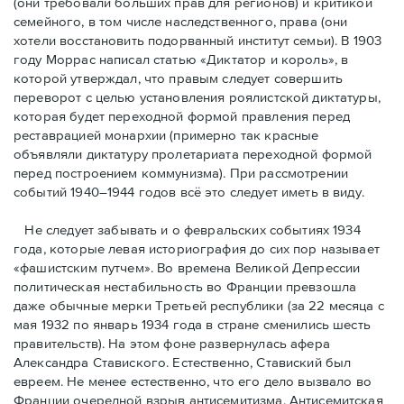
(они требовали бóльших прав для регионов) и критикой
семейного, в том числе наследственного, права (они
хотели восстановить подорванный институт семьи). В 1903
году Моррас написал статью «Диктатор и король», в
которой утверждал, что правым следует совершить
переворот с целью установления роялистской диктатуры,
которая будет переходной формой правления перед
реставрацией монархии (примерно так красные
объявляли диктатуру пролетариата переходной формой
перед построением коммунизма). При рассмотрении
событий 1940–1944 годов всё это следует иметь в виду.
Не следует забывать и о февральских событиях 1934
года, которые левая историография до сих пор называет
«фашистским путчем». Во времена Великой Депрессии
политическая нестабильность во Франции превзошла
даже обычные мерки Третьей республики (за 22 месяца с
мая 1932 по январь 1934 года в стране сменились шесть
правительств). На этом фоне развернулась афера
Александра Ставиского. Естественно, Ставиский был
евреем. Не менее естественно, что его дело вызвало во
Франции очередной взрыв антисемитизма. Антисемитская