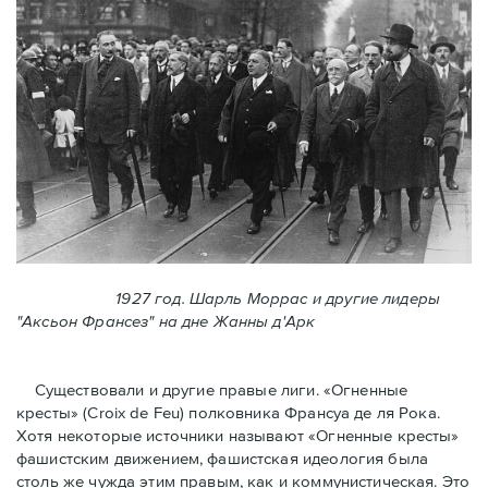
1927 год. Шарль Моррас и другие лидеры
"Аксьон Франсез" на дне Жанны д'Арк
Существовали и другие правые лиги. «Огненные
кресты» (Croix de Feu) полковника Франсуа де ля Рока.
Хотя некоторые источники называют «Огненные крeсты»
фашистским движением, фашистская идеология была
столь же чужда этим правым, как и коммунистическая. Это