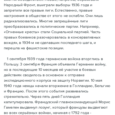
Народный Фронт, выиграли выборы 1936 года и
запретили все правые лиги. Естественно, правые
настроения в обществе от этого не ослабли. Они лишь
радикализовались. Многие запрещённые лиги
преобразовались в политические партии. Например,
«Огненные кресты» стали Социальной партией. Часть
правых боевиков разочаровалась в консервативных
вождях, в 1934-м не сделавших последнего шага, и
перешла на фашистские позиции.
1 сентября 1939 года германские войска вторглись в
Польшу. 3 сентября Франция объявила Германии войну,
но в последующие 10 месяцев её участие в боевых
действиях сводилось в основном к отправке
экспедиционного корпуса на защиту Норвегии. 10 мая
1940 года немцы начали вторжение в Голландию, Бельгию
и Францию. После этого события развивались
стремительно. Через пять дней Голландия
капитулировала. Французский главнокомандующий Морис
Гамелен выдвинул лозунг, который французы выдвигают
во всех серьёзных войнах, начиная с 1792 года -