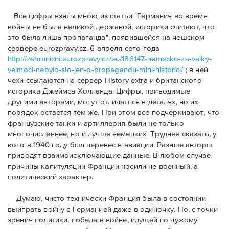
Bсе цифры взяты мною из статьи "Германия во время
войны не была великой державой, историки считают, что
это была лишь пропаганда", появившейся на чешском
сервере eurozpravy.cz. 6 апреля сего года
http://zahranicni.eurozpravy.cz/eu/186147-nemecko-za-valky-
velmoci-nebylo-slo-jen-o-propagandu-mini-historici/
; в ней
чехи ссылаются на сервер History extra и британского
историка Джеймса Холланда. Цифры, привoдимые
другими авторами, могут отличаться в деталях, но их
порядок остаётся тем же. При этом все подчёркивают, что
французские танки и артиллерия были не только
многочисленнее, но и лучше немецких. Труднее сказать, у
кого в 1940 году был перевес в авиации. Разные авторы
приводят взаимоисключающие данные. В любом случае
причины капитуляции Франции носили не военный, а
политический характер.
Думаю, чисто технически Франция была в состоянии
выиграть войну с Германией даже в одиночку. Но, с точки
зрения политики, победа в войне, идущей по чужому