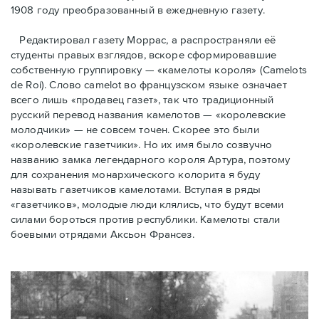
1908 году преобразованный в ежедневную газету.
Редактировал газету Моррас, а распространяли её
студенты правых взглядов, вскоре сформировавшие
собственную группировку — «камелоты короля» (Camelots
de Roi). Слово camelot во французском языке означает
всего лишь «продавец газет», так что традиционный
русский перевод названия камелотов — «королевские
молодчики» — не совсем точен. Скорее это были
«королевские газетчики». Но их имя было созвучно
названию замка легендарного короля Артура, поэтому
для сохранения монархического колорита я буду
называть газетчиков камелотами. Вступая в ряды
«газетчиков», молодые люди клялись, что будут всеми
силами бороться против республики. Камелоты стали
боевыми отрядами Аксьон Франсез.