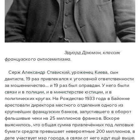
Эдуард Дрюмон, классик
французского антисемитизма.
Серж Александр Ставиский, уроженец Киева, сын
дантиста, 19 раз привлекался к уголовной ответственности
за мошенничество… и 19 раз был оправдан. У него были
связи и в полиции, и в министерстве юстиции, и в
политических кругах. На Рождество 1933 года в Байoнне
арестовали директора местного отделения одного из
крупнейших французских банков, запустившего в оборот
фальшивые чеки на 25 миллионов франков. Вскоре
выяснилось, что общая сумма привлечённых под липовые
бумаги средств превышает невероятные 200 миллионов, в
деле участвует мэр города, a связи от него идут ещё выше.