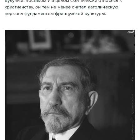
Будучи агностиком и в целом скептически относясь к
христианству, он тем не менее считал католическую
церковь фундаментом французской культуры.