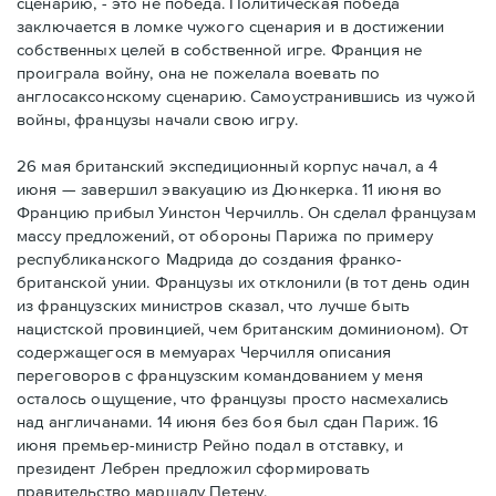
сценарию, - это не победа. Политическая победа
заключается в ломке чужого сценария и в достижении
собственных целей в собственной игре. Франция не
проиграла войну, она не пожелала воевать по
англосаксонскому сценарию. Самоустранившись из чужой
войны, французы начали свою игру.
26 мая британский экспедиционный корпус начал, а 4
июня — завершил эвакуацию из Дюнкерка. 11 июня во
Францию прибыл Уинстон Черчилль. Он сделал французам
массу предложений, от обороны Парижа по примеру
республиканского Мадрида до создания франко-
британской унии. Французы их отклонили (в тот день один
из французских министров сказал, что лучше быть
нацистской провинцией, чем британским доминионом). От
содержащегося в мемуарах Черчилля описания
переговоров с французским командованием у меня
осталось ощущение, что французы просто насмехались
над англичанами. 14 июня без боя был сдан Париж. 16
июня премьер-министр Рейно подал в отставку, и
президент Лебрен предложил сформировать
правительство маршалу Петену.