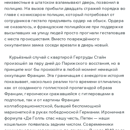
неизвестные в штатском взламывают дверь, позвонил в
полицию. На вызов прибыли двадцать стражей порядка во
главе с комиссаром полиции, который потребовал от
сотрудников гестапо предъявить ордер на обыск. Ордера
не оказалось, и французские полицейские при поддержке
высыпавших на улицу людей просто прогнали гестаповцев
с места происшествия. Вместо повреждённого
оккупантами замка соседи врезали в дверь новый.
Курьёзный случай с квартирой Гертруды Стайн
произошёл за пару дней до Парижского восстания, но в
принципe мог бы произойти в любой момент немецкой
оккупации Франции. Эта граничащая с анекдотом история
показывает, насколько реалии того времени отличались
как от созданного голлистской пропагандой образа
Франции, героически сражавшейся с гитлеровцами в
подполье, так и от картины Франции
коллаборационистской, бывшей беспомощной
марионеткой в руках победоносной Германии. Ироничная
формула «Де Голль спас нашу честь, Петен — наши
кошельки» появилась задним числом. Современники