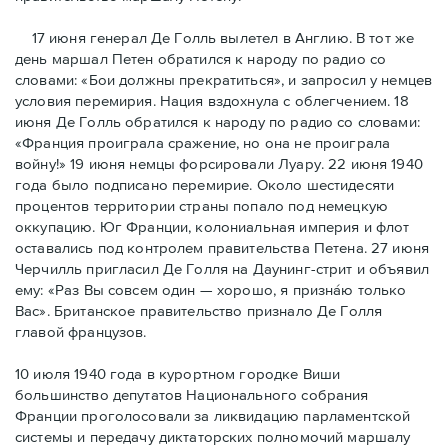
17 июня генерал Де Голль вылетел в Англию. В тот же
день маршал Петен обратился к народу по радио со
словами: «Бои должны прекратиться», и запросил у немцев
условия перемирия. Нация вздохнула с облегчением. 18
июня Де Голль обратился к народу по радио со словами:
«Франция проиграла сражение, но она не проиграла
войну!» 19 июня немцы форсировали Луару. 22 июня 1940
года было подписано перемирие. Около шестидесяти
процентов территории страны попало под немецкую
оккупацию. Юг Франции, колониальная империя и флот
оставались под контролем правительства Петена. 27 июня
Черчилль пригласил Де Голля на Даунинг-стрит и объявил
ему: «Раз Вы совсем один — хорошо, я признáю только
Вас». Британское правительство признало Де Голля
главой французов.
10 июля 1940 года в курортном городке Виши
большинство депутатов Национального собрания
Франции проголосовали за ликвидацию парламентской
системы и передачу диктаторских полномочий маршалу