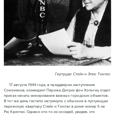
Гертруда Стайн и Элис Токлас
17 августа 1944 года, в преддверии наступления
Союзников, комендант Парижа Дитрих фон Хольтиц отдал
приказ начать минирование важных городских объектов.
В тот же день гестапо нагрянуло с обыском в пустующую
парижскую квартиру Стайн и Токлaс в домe номер 5 на
Рю Кристин. Однако кто-то из соседей, увидев, что