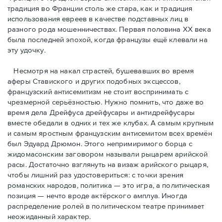
традиция во Франции столь же стара, как и традиция
использования евреев в качестве подставных лиц в
разного рода мошенничествах. Первая половина ХХ века
была последней эпохой, когда французы ещё клевали на
эту удочку.
Несмотря на накал страстей, бушевавших во время
аферы Ставиского и других подобных эксцессов,
французский антисемитизм не стоит воспринимать с
чрезмерной серьёзностью. Нужно помнить, что даже во
время дела Дрейфуса дрейфусары и антидрейфусары
вместе обедали в одних и тех же клубах. А самым крупным
и самым яростным французским антисемитом всех времён
был Эдуард Дрюмон. Этого непримиримого борца с
жидомасонским заговором называли рыцарем арийской
расы. Достаточно взглянуть на визаж арийского рыцаря,
чтобы лишний раз удостовериться: с точки зрения
романских народов, политика — это игра, а политическая
позиция — нечто вроде актёрского амплуа. Иногда
распределение ролей в политическом театре принимает
неожиданный характер.