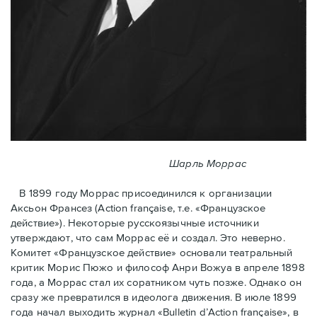
Шарль Моррас
В 1899 году Моррас присоединился к организации
Аксьон Франсез (Action française, т.е. «Французское
действие»). Некоторые русскоязычные источники
утверждают, что сам Моррас её и создал. Это неверно.
Комитет «Французское действие» основали театральный
критик Морис Пюжо и философ Анри Вожуа в апреле 1898
года, а Моррас стал их соратником чуть позже. Однако он
сразу же превратился в идеолога движения. В июле 1899
года начал выходить журнал «Bulletin d’Action française», в