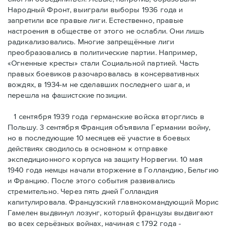
Народный Фронт, выиграли выборы 1936 года и
запретили все правые лиги. Естественно, правые
настроения в обществе от этого не ослабли. Они лишь
радикализовались. Многие запрещённые лиги
преобразовались в политические партии. Например,
«Огненные кресты» стали Социальной партией. Часть
правых боевиков разочаровалась в консервативных
вождях, в 1934-м не сделавших последнего шага, и
перешла на фашистские позиции.
1 сентября 1939 года германские войска вторглись в
Польшу. 3 сентября Франция объявила Германии войну,
но в последующие 10 месяцев её участие в боевых
действиях сводилось в основном к отправке
экспедиционного корпуса на защиту Норвегии. 10 мая
1940 года немцы начали вторжение в Голландию, Бельгию
и Францию. После этого события развивались
стремительно. Через пять дней Голландия
капитулировала. Французский главнокомандующий Морис
Гамелен выдвинул лозунг, который французы выдвигают
во всех серьёзных войнах, начиная с 1792 года -