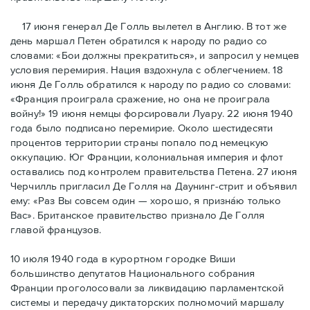
17 июня генерал Де Голль вылетел в Англию. В тот же
день маршал Петен обратился к народу по радио со
словами: «Бои должны прекратиться», и запросил у немцев
условия перемирия. Нация вздохнула с облегчением. 18
июня Де Голль обратился к народу по радио со словами:
«Франция проиграла сражение, но она не проиграла
войну!» 19 июня немцы форсировали Луару. 22 июня 1940
года было подписано перемирие. Около шестидесяти
процентов территории страны попало под немецкую
оккупацию. Юг Франции, колониальная империя и флот
оставались под контролем правительства Петена. 27 июня
Черчилль пригласил Де Голля на Даунинг-стрит и объявил
ему: «Раз Вы совсем один — хорошо, я признáю только
Вас». Британское правительство признало Де Голля
главой французов.
10 июля 1940 года в курортном городке Виши
большинство депутатов Национального собрания
Франции проголосовали за ликвидацию парламентской
системы и передачу диктаторских полномочий маршалу