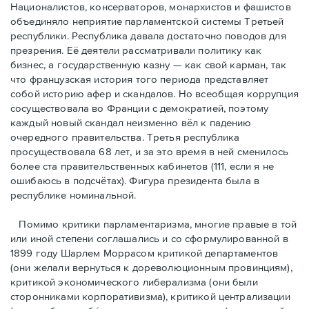
Националистов, консерваторов, монархистов и фашистов
объединяло неприятие парламентской системы Третьей
республики. Республика давала достаточно поводов для
презрения. Её деятели рассматривали политику как
бизнес, а государственную казну — как свой карман, так
что французская история того периода представляет
собой историю афер и скандалов. Но всеобщая коррупция
сосуществовала во Франции с демократией, поэтому
каждый новый скандал неизменно вёл к падению
очередного правительства. Третья республика
просуществовала 68 лет, и за это время в ней сменилось
более ста правительственных кабинетов (111, если я не
ошибаюсь в подсчётах). Фигура президента была в
республике номинальной.
Помимо критики парламентаризма, многие правые в той
или иной степени соглашались и со сформулированной в
1899 году Шарлем Моррасом критикой департаментов
(они желали вернуться к дореволюционным провинциям),
критикой экономического либерализма (они были
сторонниками корпоративизма), критикой централизации