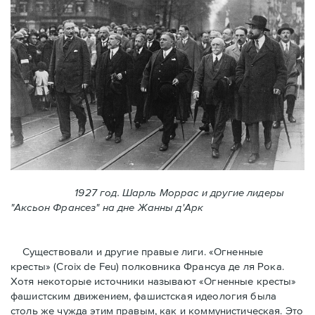
1927 год. Шарль Моррас и другие лидеры
"Аксьон Франсез" на дне Жанны д'Арк
Существовали и другие правые лиги. «Огненные
кресты» (Croix de Feu) полковника Франсуа де ля Рока.
Хотя некоторые источники называют «Огненные крeсты»
фашистским движением, фашистская идеология была
столь же чужда этим правым, как и коммунистическая. Это