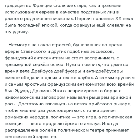
традиция во Франции столь же стара, как и традиция
использования евреев в качестве подставных лиц в
разного рода мошенничествах. Первая половина ХХ века
была последней эпохой, когда французы ещё клевали на
эту удочку.
Несмотря на накал страстей, бушевавших во время
аферы Ставиского и других подобных эксцессов,
французский антисемитизм не стоит воспринимать с
чрезмерной серьёзностью. Нужно помнить, что даже во
время дела Дрейфуса дрейфусары и антидрейфусары
вместе обедали в одних и тех же клубах. А самым крупным
и самым яростным французским антисемитом всех времён
был Эдуард Дрюмон. Этого непримиримого борца с
жидомасонским заговором называли рыцарем арийской
расы. Достаточно взглянуть на визаж арийского рыцаря,
чтобы лишний раз удостовериться: с точки зрения
романских народов, политика — это игра, а политическая
позиция — нечто вроде актёрского амплуа. Иногда
распределение ролей в политическом театре принимает
неожиданный характер.