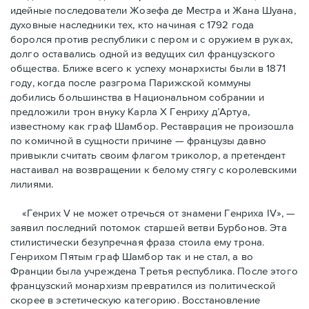
идейные последователи Жозефа де Местра и Жана Шуана,
духовные наследники тех, кто начиная с 1792 года
боролся против республики с пером и с оружием в руках,
долго оставались одной из ведущих сил французского
общества. Ближе всего к успеху монархисты были в 1871
году, когда после разгрома Парижской коммуны
добились большинства в Национальном собрании и
предложили трон внуку Карла Х Генриху д’Артуа,
известному как граф Шамбор. Реставрация не произошла
по комичной в сущности причине — французы давно
привыкли считать своим флагoм триколор, а претендент
настаивал на возвращении к белому стягу с королевскими
лилиями.
«Генрих V не может отречься от знамени Генриха IV», —
заявил последний потомок старшей ветви Бурбонов. Эта
стилистически безупречная фраза стоила ему трона.
Генрихом Пятым граф Шамбор так и не стал, а во
Франции была учреждена Третья республика. После этого
французский монархизм превратился из политической
скорее в эстетическую категорию. Восстановление