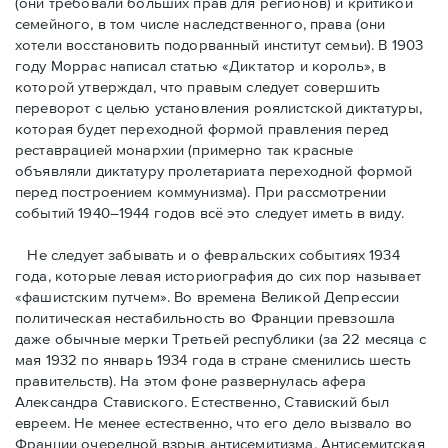
(они требовали бóльших прав для регионов) и критикой
семейного, в том числе наследственного, права (они
хотели восстановить подорванный институт семьи). В 1903
году Моррас написал статью «Диктатор и король», в
которой утверждал, что правым следует совершить
переворот с целью установления роялистской диктатуры,
которая будет переходной формой правления перед
реставрацией монархии (примерно так красные
объявляли диктатуру пролетариата переходной формой
перед построением коммунизма). При рассмотрении
событий 1940–1944 годов всё это следует иметь в виду.
Не следует забывать и о февральских событиях 1934
года, которые левая историография до сих пор называет
«фашистским путчем». Во времена Великой Депрессии
политическая нестабильность во Франции превзошла
даже обычные мерки Третьей республики (за 22 месяца с
мая 1932 по январь 1934 года в стране сменились шесть
правительств). На этом фоне развернулась афера
Александра Ставиского. Естественно, Ставиский был
евреем. Не менее естественно, что его дело вызвало во
Франции очередной взрыв антисемитизма. Антисемитская