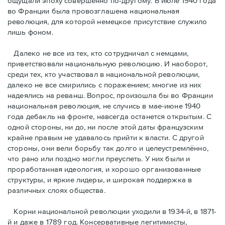
ощущали эпоху совершенно по-другому. В июле 1940 года
во Франции была провозглашена национальная
революция, для которой немецкое присутствие служило
лишь фоном.
Далеко не все из тех, кто сотрудничал с немцами,
приветствовали национальную революцию. И наоборот,
среди тех, кто участвовал в национальной революции,
далеко не все смирились с поражением; многие из них
надеялись на реванш. Вопрос, произошла бы во Франции
национальная революция, не случись в мае-июне 1940
года дебакль на фронте, навсегда останется открытым. С
одной стороны, ни до, ни после этой даты французским
крайне правым не удавалось прийти к власти. С другой
стороны, они вели борьбу так долго и целеустремлённо,
что рано или поздно могли преуспеть. У них были и
проработанная идеология, и хорошо организованные
структуры, и яркие лидеры, и широкая поддержка в
различных слоях общества.
Корни национальной революции уходили в 1934-й, в 1871-
й и даже в 1789 год. Консервативные легитимисты,