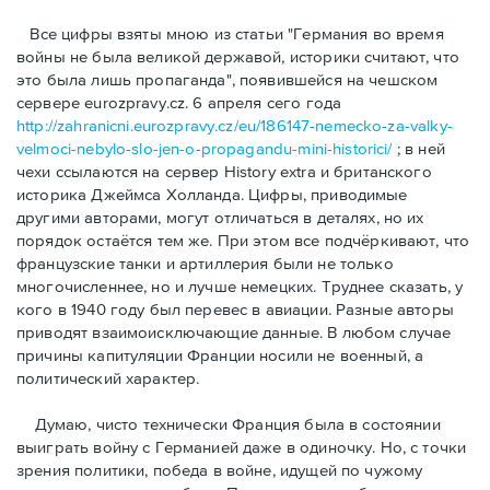
Bсе цифры взяты мною из статьи "Германия во время
войны не была великой державой, историки считают, что
это была лишь пропаганда", появившейся на чешском
сервере eurozpravy.cz. 6 апреля сего года
http://zahranicni.eurozpravy.cz/eu/186147-nemecko-za-valky-
velmoci-nebylo-slo-jen-o-propagandu-mini-historici/
; в ней
чехи ссылаются на сервер History extra и британского
историка Джеймса Холланда. Цифры, привoдимые
другими авторами, могут отличаться в деталях, но их
порядок остаётся тем же. При этом все подчёркивают, что
французские танки и артиллерия были не только
многочисленнее, но и лучше немецких. Труднее сказать, у
кого в 1940 году был перевес в авиации. Разные авторы
приводят взаимоисключающие данные. В любом случае
причины капитуляции Франции носили не военный, а
политический характер.
Думаю, чисто технически Франция была в состоянии
выиграть войну с Германией даже в одиночку. Но, с точки
зрения политики, победа в войне, идущей по чужому