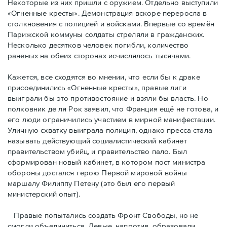
Некоторые из них пришли с оружием. Отдельно выступили
«Огненные кресты». Демонстрация вскоре переросла в
столкновения с полицией и войсками. Впервые со времён
Парижской коммуны солдаты стреляли в гражданских.
Несколько десятков человек погибли, количество
раненых на обеих сторонах исчислялось тысячами.
Кажется, все сходятся во мнении, что если бы к драке
присоединились «Огненные кресты», правые лиги
выиграли бы это противостояние и взяли бы власть. Но
полковник де ля Рок заявил, что Франция ещё не готова, и
его люди ограничились участием в мирной манифестации.
Уличную схватку выиграла полиция, однако пресса стала
называть действующий социалистический кабинет
правительством убийц, и правительство пало. Был
сформирован новый кабинет, в котором пост министра
обороны достался герою Первой мировой войны
маршалу Филиппу Петену (это был его первый
министерский опыт).
Правые пoпытались создать Фронт Свободы, но не
смогли объединиться. Левые, напротив, образовали