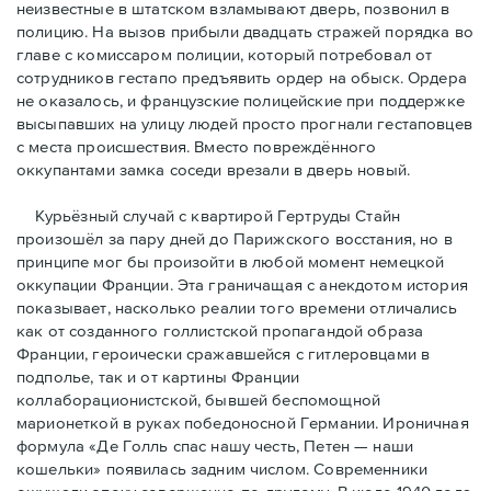
неизвестные в штатском взламывают дверь, позвонил в
полицию. На вызов прибыли двадцать стражей порядка во
главе с комиссаром полиции, который потребовал от
сотрудников гестапо предъявить ордер на обыск. Ордера
не оказалось, и французские полицейские при поддержке
высыпавших на улицу людей просто прогнали гестаповцев
с места происшествия. Вместо повреждённого
оккупантами замка соседи врезали в дверь новый.
Курьёзный случай с квартирой Гертруды Стайн
произошёл за пару дней до Парижского восстания, но в
принципe мог бы произойти в любой момент немецкой
оккупации Франции. Эта граничащая с анекдотом история
показывает, насколько реалии того времени отличались
как от созданного голлистской пропагандой образа
Франции, героически сражавшейся с гитлеровцами в
подполье, так и от картины Франции
коллаборационистской, бывшей беспомощной
марионеткой в руках победоносной Германии. Ироничная
формула «Де Голль спас нашу честь, Петен — наши
кошельки» появилась задним числом. Современники