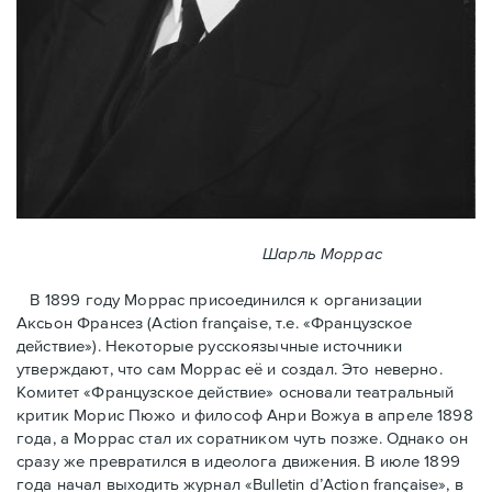
Шарль Моррас
В 1899 году Моррас присоединился к организации
Аксьон Франсез (Action française, т.е. «Французское
действие»). Некоторые русскоязычные источники
утверждают, что сам Моррас её и создал. Это неверно.
Комитет «Французское действие» основали театральный
критик Морис Пюжо и философ Анри Вожуа в апреле 1898
года, а Моррас стал их соратником чуть позже. Однако он
сразу же превратился в идеолога движения. В июле 1899
года начал выходить журнал «Bulletin d’Action française», в