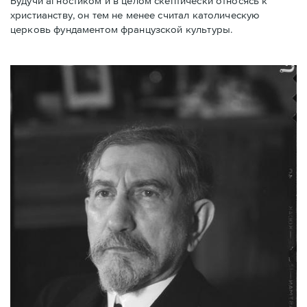
Будучи агностиком и в целом скептически относясь к
христианству, он тем не менее считал католическую
церковь фундаментом французской культуры.