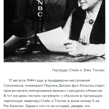
Гертруда Стайн и Элис Токлас
17 августа 1944 года, в преддверии наступления
Союзников, комендант Парижа Дитрих фон Хольтиц отдал
приказ начать минирование важных городских объектов.
В тот же день гестапо нагрянуло с обыском в пустующую
парижскую квартиру Стайн и Токлaс в домe номер 5 на
Рю Кристин. Однако кто-то из соседей, увидев, что