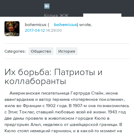
bohemicus (
bohemicus
) wrote,
2017
-
04
-
12
14:29:00
Categories:
Общество
История
Их борьба: Патриоты и
коллаборанты
Американская писательница Гертруда Стайн, икона
авангардизма и автор термина «потерянное поколение»,
жила во Франции с 1902 года. В 1907-м она познакомилась
с Элис Токлас, ставшей любовью всей её жизни. 1943 год
две дамы провели в живописном городке Кюло в
предгорьях Альп, недалеко от швейцарской границы. В
Кюло стоял немецкий гарнизон, и в какой-то момент на