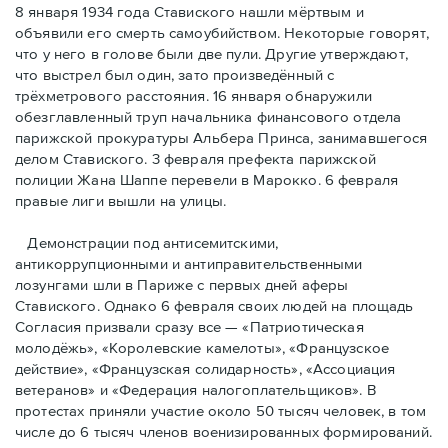
8 января 1934 года Ставиского нашли мёртвым и
объявили его смерть самоубийством. Некоторые говорят,
что у него в голове были две пули. Другие утверждают,
что выстрел был один, зато произведённый с
трёхметровoго расстояния. 16 января обнаружили
обезглавленный труп начальника финансового отдела
парижской прокуратуры Альбера Принса, занимавшегося
делом Cтавиского. 3 февраля префекта парижской
полиции Жана Шаппе перевели в Марокко. 6 февраля
правые лиги вышли на улицы.
Демонстрации под антисемитскими,
антикоррупционными и антиправительственными
лозунгами шли в Париже с первых дней аферы
Ставиского. Однако 6 февраля своих людей на площадь
Согласия призвали сразу все — «Патриотическая
молодёжь», «Королевские камелоты», «Французское
действие», «Французская солидарность», «Ассоциация
ветеранов» и «Федерация налогоплательщиков». В
протестах приняли участие около 50 тысяч человек, в том
числе до 6 тысяч членов военизированных формирований.