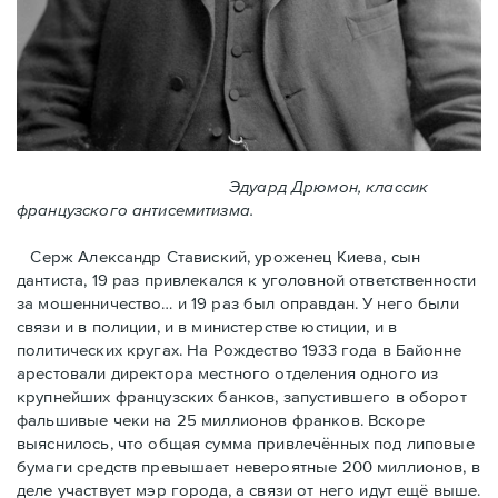
Эдуард Дрюмон, классик
французского антисемитизма.
Серж Александр Ставиский, уроженец Киева, сын
дантиста, 19 раз привлекался к уголовной ответственности
за мошенничество… и 19 раз был оправдан. У него были
связи и в полиции, и в министерстве юстиции, и в
политических кругах. На Рождество 1933 года в Байoнне
арестовали директора местного отделения одного из
крупнейших французских банков, запустившего в оборот
фальшивые чеки на 25 миллионов франков. Вскоре
выяснилось, что общая сумма привлечённых под липовые
бумаги средств превышает невероятные 200 миллионов, в
деле участвует мэр города, a связи от него идут ещё выше.