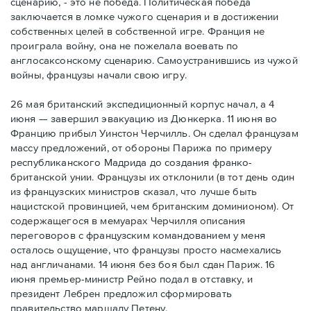
сценарию, - это не победа. Политическая победа
заключается в ломке чужого сценария и в достижении
собственных целей в собственной игре. Франция не
проиграла войну, она не пожелала воевать по
англосаксонскому сценарию. Самоустранившись из чужой
войны, французы начали свою игру.
26 мая британский экспедиционный корпус начал, а 4
июня — завершил эвакуацию из Дюнкерка. 11 июня во
Францию прибыл Уинстон Черчилль. Он сделал французам
массу предложений, от обороны Парижа по примеру
республиканского Мадрида до создания франко-
британской унии. Французы их отклонили (в тот день один
из французских министров сказал, что лучше быть
нацистской провинцией, чем британским доминионом). От
содержащегося в мемуарах Черчилля описания
переговоров с французским командованием у меня
осталось ощущение, что французы просто насмехались
над англичанами. 14 июня без боя был сдан Париж. 16
июня премьер-министр Рейно подал в отставку, и
президент Лебрен предложил сформировать
правительство маршалу Петену.