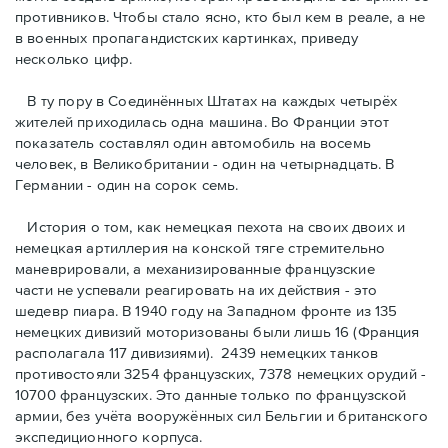
противников. Чтобы стало ясно, кто был кем в реале, а не
в военных пропагандистских картинках, приведу
несколько цифр.
В ту пору в Соединённых Штатах на каждых четырёх
жителей приходилась одна машина. Во Франции этот
показатель составлял один автомобиль на восемь
человек, в Великобритании - один на четырнадцать. В
Германии - один на сорок семь.
История о том, как немецкая пехота на своих двоих и
немeцкая артиллерия на конской тяге стремительно
маневрировали, а механизированные французские
части не успевали реагировать на их действия - это
шедевр пиара. В 1940 году на Западном фронте из 135
немецких дивизий моторизованы были лишь 16 (Франция
располагала 117 дивизиями). 2439 немецких танков
противостояли 3254 французских, 7378 немецких орудий -
10700 французских. Это данные только по французской
армии, без учёта вооружённых сил Бельгии и британского
экспедиционного корпуса.