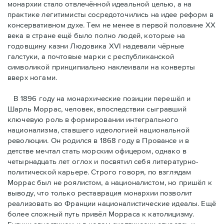
монархии стало отвлечённой идеальной целью, а на
практике легитимисты сосредоточились на идее реформ в
консервативном духе. Тем не менее в первой половине ХХ
века в стране ещё было полно людей, которые на
годовщину казни Людовика XVI надевали чёрные
галстуки, а почтовые марки с республиканской
символикой принципиально наклеивали на конверты
вверх ногами.
В 1896 году на монархические позиции перешёл и
Шарль Моррас, человек, впоследствии сыгравший
ключевую роль в формировании интегрального
национализма, ставшего идеологией национальной
революции. Он родился в 1868 году в Провансе и в
детстве мечтал стать морским офицером, однако в
четырнадцать лет оглох и посвятил себя литературно-
политической карьере. Строго говоря, по взглядам
Моррас был не роялистом, а националистом, но пришёл к
выводу, что только реставрация монархии позволит
реализовать во Франции националистические идеалы. Ещё
более сложный путь привёл Морраса к католицизму.