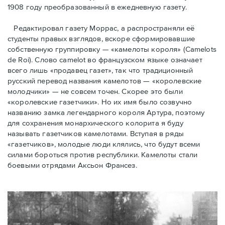
1908 году преобразованный в ежедневную газету.
Редактировал газету Моррас, а распространяли её
студенты правых взглядов, вскоре сформировавшие
собственную группировку — «камелоты короля» (Camelots
de Roi). Слово camelot во французском языке означает
всего лишь «продавец газет», так что традиционный
русский перевод названия камелотов — «королевские
молодчики» — не совсем точен. Скорее это были
«королевские газетчики». Но их имя было созвучно
названию замка легендарного короля Артура, поэтому
для сохранения монархического колорита я буду
называть газетчиков камелотами. Вступая в ряды
«газетчиков», молодые люди клялись, что будут всеми
силами бороться против республики. Камелоты стали
боевыми отрядами Аксьон Франсез.