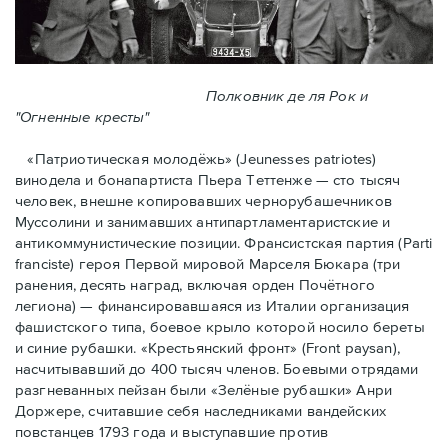
Полковник де ля Рок и
"Огненные кресты"
«Патриотическая молодёжь» (Jeunesses patriotes)
винодела и бонапартиста Пьера Тeттенже — cто тысяч
человек, внешне копировавших чернорубашечников
Муссолини и занимавших антипартламентаристские и
антикоммунистические позиции. Франсистская партия (Parti
franciste) героя Первой мировой Марселя Бюкара (три
ранения, десять наград, включая орден Почётного
легиона) — финансировавшаяся из Италии организация
фашистского типа, боевое крыло которой носило береты
и синие рубашки. «Крестьянский фронт» (Front paysan),
насчитывавший до 400 тысяч членов. Боевыми отрядами
разгневанных пейзан были «Зелёные рубашки» Анри
Доржере, считавшие себя наследниками вандейских
повстанцев 1793 года и выступавшие против