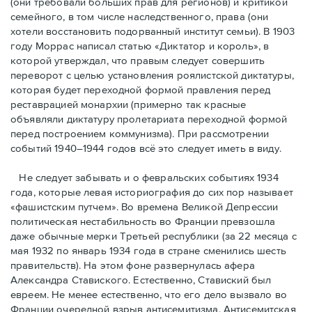
(они требовали бóльших прав для регионов) и критикой
семейного, в том числе наследственного, права (они
хотели восстановить подорванный институт семьи). В 1903
году Моррас написал статью «Диктатор и король», в
которой утверждал, что правым следует совершить
переворот с целью установления роялистской диктатуры,
которая будет переходной формой правления перед
реставрацией монархии (примерно так красные
объявляли диктатуру пролетариата переходной формой
перед построением коммунизма). При рассмотрении
событий 1940–1944 годов всё это следует иметь в виду.
Не следует забывать и о февральских событиях 1934
года, которые левая историография до сих пор называет
«фашистским путчем». Во времена Великой Депрессии
политическая нестабильность во Франции превзошла
даже обычные мерки Третьей республики (за 22 месяца с
мая 1932 по январь 1934 года в стране сменились шесть
правительств). На этом фоне развернулась афера
Александра Ставиского. Естественно, Ставиский был
евреем. Не менее естественно, что его дело вызвало во
Франции очередной взрыв антисемитизма. Антисемитская