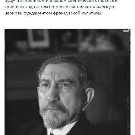
Будучи агностиком и в целом скептически относясь к
христианству, он тем не менее считал католическую
церковь фундаментом французской культуры.