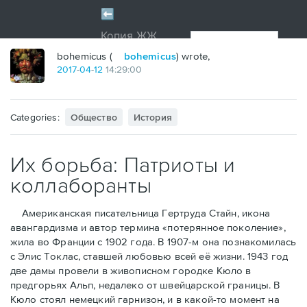
bohemicus (
bohemicus
) wrote,
2017
-
04
-
12
14:29:00
Categories:
Общество
История
Их борьба: Патриоты и
коллаборанты
Американская писательница Гертруда Стайн, икона
авангардизма и автор термина «потерянное поколение»,
жила во Франции с 1902 года. В 1907-м она познакомилась
с Элис Токлас, ставшей любовью всей её жизни. 1943 год
две дамы провели в живописном городке Кюло в
предгорьях Альп, недалеко от швейцарской границы. В
Кюло стоял немецкий гарнизон, и в какой-то момент на