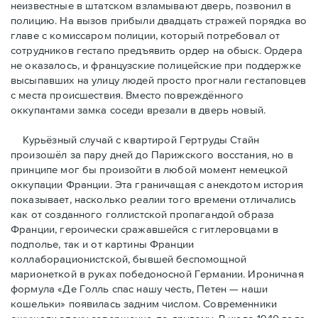
неизвестные в штатском взламывают дверь, позвонил в
полицию. На вызов прибыли двадцать стражей порядка во
главе с комиссаром полиции, который потребовал от
сотрудников гестапо предъявить ордер на обыск. Ордера
не оказалось, и французские полицейские при поддержке
высыпавших на улицу людей просто прогнали гестаповцев
с места происшествия. Вместо повреждённого
оккупантами замка соседи врезали в дверь новый.
Курьёзный случай с квартирой Гертруды Стайн
произошёл за пару дней до Парижского восстания, но в
принципe мог бы произойти в любой момент немецкой
оккупации Франции. Эта граничащая с анекдотом история
показывает, насколько реалии того времени отличались
как от созданного голлистской пропагандой образа
Франции, героически сражавшейся с гитлеровцами в
подполье, так и от картины Франции
коллаборационистской, бывшей беспомощной
марионеткой в руках победоносной Германии. Ироничная
формула «Де Голль спас нашу честь, Петен — наши
кошельки» появилась задним числом. Современники