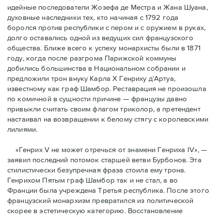
идейные последователи Жозефа де Местра и Жана Шуана,
духовные наследники тех, кто начиная с 1792 года
боролся против республики с пером и с оружием в руках,
долго оставались одной из ведущих сил французского
общества. Ближе всего к успеху монархисты были в 1871
году, когда после разгрома Парижской коммуны
добились большинства в Национальном собрании и
предложили трон внуку Карла Х Генриху д’Артуа,
известному как граф Шамбор. Реставрация не произошла
по комичной в сущности причине — французы давно
привыкли считать своим флагoм триколор, а претендент
настаивал на возвращении к белому стягу с королевскими
лилиями.
«Генрих V не может отречься от знамени Генриха IV», —
заявил последний потомок старшей ветви Бурбонов. Эта
стилистически безупречная фраза стоила ему трона.
Генрихом Пятым граф Шамбор так и не стал, а во
Франции была учреждена Третья республика. После этого
французский монархизм превратился из политической
скорее в эстетическую категорию. Восстановление