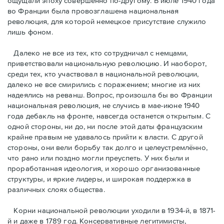
ощущали эпоху совершенно по-другому. В июле 1940 года
во Франции была провозглашена национальная
революция, для которой немецкое присутствие служило
лишь фоном.
Далеко не все из тех, кто сотрудничал с немцами,
приветствовали национальную революцию. И наоборот,
среди тех, кто участвовал в национальной революции,
далеко не все смирились с поражением; многие из них
надеялись на реванш. Вопрос, произошла бы во Франции
национальная революция, не случись в мае-июне 1940
года дебакль на фронте, навсегда останется открытым. С
одной стороны, ни до, ни после этой даты французским
крайне правым не удавалось прийти к власти. С другой
стороны, они вели борьбу так долго и целеустремлённо,
что рано или поздно могли преуспеть. У них были и
проработанная идеология, и хорошо организованные
структуры, и яркие лидеры, и широкая поддержка в
различных слоях общества.
Корни национальной революции уходили в 1934-й, в 1871-
й и даже в 1789 год. Консервативные легитимисты,