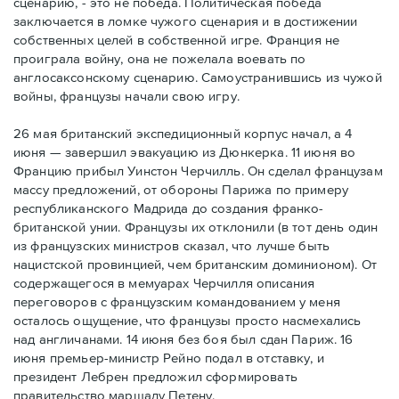
сценарию, - это не победа. Политическая победа
заключается в ломке чужого сценария и в достижении
собственных целей в собственной игре. Франция не
проиграла войну, она не пожелала воевать по
англосаксонскому сценарию. Самоустранившись из чужой
войны, французы начали свою игру.
26 мая британский экспедиционный корпус начал, а 4
июня — завершил эвакуацию из Дюнкерка. 11 июня во
Францию прибыл Уинстон Черчилль. Он сделал французам
массу предложений, от обороны Парижа по примеру
республиканского Мадрида до создания франко-
британской унии. Французы их отклонили (в тот день один
из французских министров сказал, что лучше быть
нацистской провинцией, чем британским доминионом). От
содержащегося в мемуарах Черчилля описания
переговоров с французским командованием у меня
осталось ощущение, что французы просто насмехались
над англичанами. 14 июня без боя был сдан Париж. 16
июня премьер-министр Рейно подал в отставку, и
президент Лебрен предложил сформировать
правительство маршалу Петену.