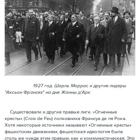
1927 год. Шарль Моррас и другие лидеры
"Аксьон Франсез" на дне Жанны д'Арк
Существовали и другие правые лиги. «Огненные
кресты» (Croix de Feu) полковника Франсуа де ля Рока.
Хотя некоторые источники называют «Огненные крeсты»
фашистским движением, фашистская идеология была
столь же чужда этим правым, как и коммунистическая. Это