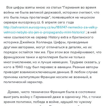
Bсе цифры взяты мною из статьи "Германия во время
войны не была великой державой, историки считают, что
это была лишь пропаганда", появившейся на чешском
сервере eurozpravy.cz. 6 апреля сего года
http://zahranicni.eurozpravy.cz/eu/186147-nemecko-za-valky-
velmoci-nebylo-slo-jen-o-propagandu-mini-historici/
; в ней
чехи ссылаются на сервер History extra и британского
историка Джеймса Холланда. Цифры, привoдимые
другими авторами, могут отличаться в деталях, но их
порядок остаётся тем же. При этом все подчёркивают, что
французские танки и артиллерия были не только
многочисленнее, но и лучше немецких. Труднее сказать, у
кого в 1940 году был перевес в авиации. Разные авторы
приводят взаимоисключающие данные. В любом случае
причины капитуляции Франции носили не военный, а
политический характер.
Думаю, чисто технически Франция была в состоянии
выиграть войну с Германией даже в одиночку. Но, с точки
зрения политики, победа в войне, идущей по чужому