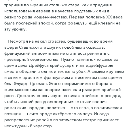
традиция во Франции столь же стара, как и традиция
использования евреев в качестве подставных лиц в
разного рода мошенничествах. Первая половина ХХ века
была последней эпохой, когда французы ещё клевали на
эту удочку.
Несмотря на накал страстей, бушевавших во время
аферы Ставиского и других подобных эксцессов,
французский антисемитизм не стоит воспринимать с
чрезмерной серьёзностью. Нужно помнить, что даже во
время дела Дрейфуса дрейфусары и антидрейфусары
вместе обедали в одних и тех же клубах. А самым крупным
и самым яростным французским антисемитом всех времён
был Эдуард Дрюмон. Этого непримиримого борца с
жидомасонским заговором называли рыцарем арийской
расы. Достаточно взглянуть на визаж арийского рыцаря,
чтобы лишний раз удостовериться: с точки зрения
романских народов, политика — это игра, а политическая
позиция — нечто вроде актёрского амплуа. Иногда
распределение ролей в политическом театре принимает
неожиданный характер.