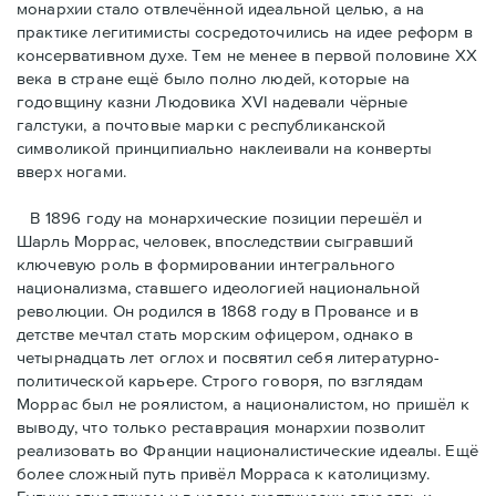
монархии стало отвлечённой идеальной целью, а на
практике легитимисты сосредоточились на идее реформ в
консервативном духе. Тем не менее в первой половине ХХ
века в стране ещё было полно людей, которые на
годовщину казни Людовика XVI надевали чёрные
галстуки, а почтовые марки с республиканской
символикой принципиально наклеивали на конверты
вверх ногами.
В 1896 году на монархические позиции перешёл и
Шарль Моррас, человек, впоследствии сыгравший
ключевую роль в формировании интегрального
национализма, ставшего идеологией национальной
революции. Он родился в 1868 году в Провансе и в
детстве мечтал стать морским офицером, однако в
четырнадцать лет оглох и посвятил себя литературно-
политической карьере. Строго говоря, по взглядам
Моррас был не роялистом, а националистом, но пришёл к
выводу, что только реставрация монархии позволит
реализовать во Франции националистические идеалы. Ещё
более сложный путь привёл Морраса к католицизму.