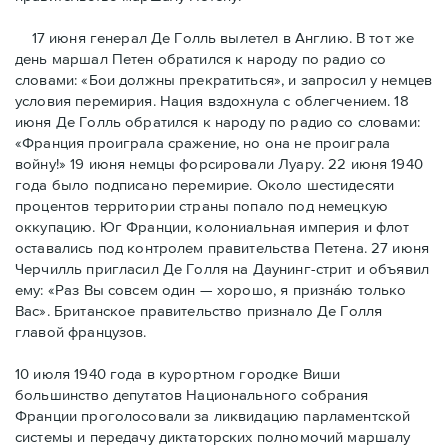
17 июня генерал Де Голль вылетел в Англию. В тот же
день маршал Петен обратился к народу по радио со
словами: «Бои должны прекратиться», и запросил у немцев
условия перемирия. Нация вздохнула с облегчением. 18
июня Де Голль обратился к народу по радио со словами:
«Франция проиграла сражение, но она не проиграла
войну!» 19 июня немцы форсировали Луару. 22 июня 1940
года было подписано перемирие. Около шестидесяти
процентов территории страны попало под немецкую
оккупацию. Юг Франции, колониальная империя и флот
оставались под контролем правительства Петена. 27 июня
Черчилль пригласил Де Голля на Даунинг-стрит и объявил
ему: «Раз Вы совсем один — хорошо, я признáю только
Вас». Британское правительство признало Де Голля
главой французов.
10 июля 1940 года в курортном городке Виши
большинство депутатов Национального собрания
Франции проголосовали за ликвидацию парламентской
системы и передачу диктаторских полномочий маршалу