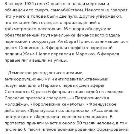
8 января 1934 года Ставиского нашли мёртвым и
объявили его смерть самоубийством. Некоторые говорят,
что у него в голове были две пули. Другие утверждают,
что выстрел был один, зато произведённый с
трёхметровoго расстояния. 16 января обнаружили
обезглавленный труп начальника финансового отдела
парижской прокуратуры Альбера Принса, занимавшегося
делом Cтавиского. 3 февраля префекта парижской
полиции Жана Шаппе перевели в Марокко. 6 февраля
правые лиги вышли на улицы.
Демонстрации под антисемитскими,
антикоррупционными и антиправительственными
лозунгами шли в Париже с первых дней аферы
Ставиского. Однако 6 февраля своих людей на площадь
Согласия призвали сразу все — «Патриотическая
молодёжь», «Королевские камелоты», «Французское
действие», «Французская солидарность», «Ассоциация
ветеранов» и «Федерация налогоплательщиков». В
протестах приняли участие около 50 тысяч человек, в том
числе до 6 тысяч членов военизированных формирований.