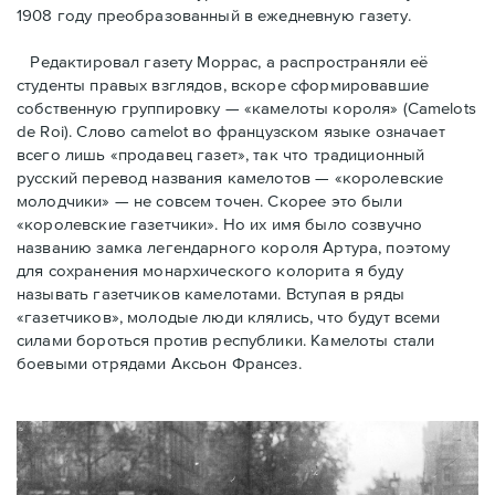
1908 году преобразованный в ежедневную газету.
Редактировал газету Моррас, а распространяли её
студенты правых взглядов, вскоре сформировавшие
собственную группировку — «камелоты короля» (Camelots
de Roi). Слово camelot во французском языке означает
всего лишь «продавец газет», так что традиционный
русский перевод названия камелотов — «королевские
молодчики» — не совсем точен. Скорее это были
«королевские газетчики». Но их имя было созвучно
названию замка легендарного короля Артура, поэтому
для сохранения монархического колорита я буду
называть газетчиков камелотами. Вступая в ряды
«газетчиков», молодые люди клялись, что будут всеми
силами бороться против республики. Камелоты стали
боевыми отрядами Аксьон Франсез.