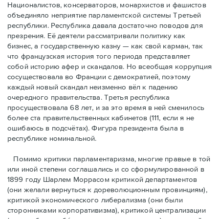
Националистов, консерваторов, монархистов и фашистов
объединяло неприятие парламентской системы Третьей
республики. Республика давала достаточно поводов для
презрения. Её деятели рассматривали политику как
бизнес, а государственную казну — как свой карман, так
что французская история того периода представляет
собой историю афер и скандалов. Но всеобщая коррупция
сосуществовала во Франции с демократией, поэтому
каждый новый скандал неизменно вёл к падению
очередного правительства. Третья республика
просуществовала 68 лет, и за это время в ней сменилось
более ста правительственных кабинетов (111, если я не
ошибаюсь в подсчётах). Фигура президента была в
республике номинальной.
Помимо критики парламентаризма, многие правые в той
или иной степени соглашались и со сформулированной в
1899 году Шарлем Моррасом критикой департаментов
(они желали вернуться к дореволюционным провинциям),
критикой экономического либерализма (они были
сторонниками корпоративизма), критикой централизации