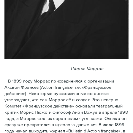
Шарль Моррас
В 1899 году Моррас присоединился к организации
Аксьон Франсез (Action française, т.е. «Французское
действие»). Некоторые русскоязычные источники
утверждают, что сам Моррас её и создал. Это неверно.
Комитет «Французское действие» основали театральный
критик Морис Пюжо и философ Анри Вожуа в апреле 1898
года, а Моррас стал их соратником чуть позже. Однако он
сразу же превратился в идеолога движения. В июле 1899
года начал выходить журнал «Bulletin d’Action française», в