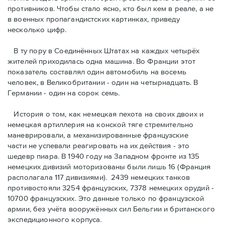
противников. Чтобы стало ясно, кто был кем в реале, а не
в военных пропагандистских картинках, приведу
несколько цифр.
В ту пору в Соединённых Штатах на каждых четырёх
жителей приходилась одна машина. Во Франции этот
показатель составлял один автомобиль на восемь
человек, в Великобритании - один на четырнадцать. В
Германии - один на сорок семь.
История о том, как немецкая пехота на своих двоих и
немeцкая артиллерия на конской тяге стремительно
маневрировали, а механизированные французские
части не успевали реагировать на их действия - это
шедевр пиара. В 1940 году на Западном фронте из 135
немецких дивизий моторизованы были лишь 16 (Франция
располагала 117 дивизиями). 2439 немецких танков
противостояли 3254 французских, 7378 немецких орудий -
10700 французских. Это данные только по французской
армии, без учёта вооружённых сил Бельгии и британского
экспедиционного корпуса.