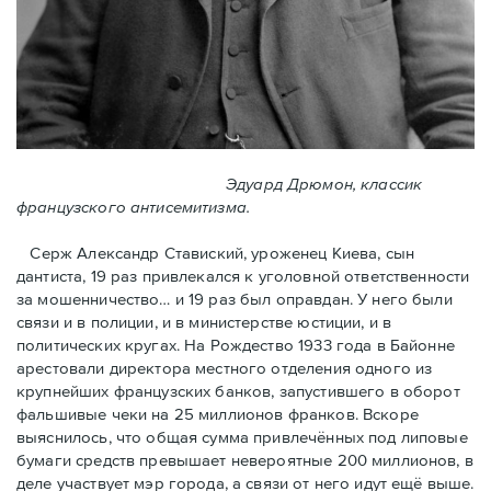
Эдуард Дрюмон, классик
французского антисемитизма.
Серж Александр Ставиский, уроженец Киева, сын
дантиста, 19 раз привлекался к уголовной ответственности
за мошенничество… и 19 раз был оправдан. У него были
связи и в полиции, и в министерстве юстиции, и в
политических кругах. На Рождество 1933 года в Байoнне
арестовали директора местного отделения одного из
крупнейших французских банков, запустившего в оборот
фальшивые чеки на 25 миллионов франков. Вскоре
выяснилось, что общая сумма привлечённых под липовые
бумаги средств превышает невероятные 200 миллионов, в
деле участвует мэр города, a связи от него идут ещё выше.