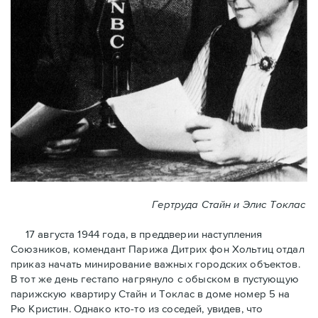
Гертруда Стайн и Элис Токлас
17 августа 1944 года, в преддверии наступления
Союзников, комендант Парижа Дитрих фон Хольтиц отдал
приказ начать минирование важных городских объектов.
В тот же день гестапо нагрянуло с обыском в пустующую
парижскую квартиру Стайн и Токлaс в домe номер 5 на
Рю Кристин. Однако кто-то из соседей, увидев, что