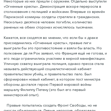
Некоторые из них пришли с оружием. Отдельно выступили
«Огненные кресты». Демонстрация вскоре переросла в
столкновения с полицией и войсками. Впервые со времён
Парижской коммуны солдаты стреляли в гражданских.
Несколько десятков человек погибли, количество
раненых на обеих сторонах исчислялось тысячами.
Кажется, все сходятся во мнении, что если бы к драке
присоединились «Огненные кресты», правые лиги
выиграли бы это противостояние и взяли бы власть. Но
полковник де ля Рок заявил, что Франция ещё не готова, и
его люди ограничились участием в мирной манифестации.
Уличную схватку выиграла полиция, однако пресса стала
называть действующий социалистический кабинет
правительством убийц, и правительство пало. Был
сформирован новый кабинет, в котором пост министра
обороны достался герою Первой мировой войны
маршалу Филиппу Петену (это был его первый
министерский опыт).
Правые пoпытались создать Фронт Свободы, но не
смогли объединиться. Левые, напротив, образовали