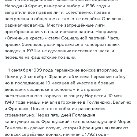
Народный Фронт, выиграли выборы 1936 года и
запретили все правые лиги. Естественно, правые
настроения в обществе от этого не ослабли. Они лишь
радикализовались. Многие запрещённые лиги
преобразовались в политические партии. Например,
«Огненные кресты» стали Социальной партией. Часть
правых боевиков разочаровалась в консервативных
вождях, в 1934-м не сделавших последнего шага, и
перешла на фашистские позиции.
1 сентября 1939 года германские войска вторглись в
Польшу. 3 сентября Франция объявила Германии войну,
но в последующие 10 месяцев её участие в боевых
действиях сводилось в основном к отправке
экспедиционного корпуса на защиту Норвегии. 10 мая
1940 года немцы начали вторжение в Голландию, Бельгию
и Францию. После этого события развивались
стремительно. Через пять дней Голландия
капитулировала. Французский главнокомандующий Морис
Гамелен выдвинул лозунг, который французы выдвигают
во всех серьёзных войнах, начиная с 1792 года -