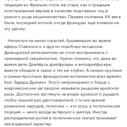
традиция во Франции столь же стара, как и традиция
использования евреев в качестве подставных лиц в
разного рода мошенничествах. Первая половина ХХ века
была последней эпохой, когда французы ещё клевали на
эту удочку.
Несмотря на накал страстей, бушевавших во время
аферы Ставиского и других подобных эксцессов,
французский антисемитизм не стоит воспринимать с
чрезмерной серьёзностью. Нужно помнить, что даже во
время дела Дрейфуса дрейфусары и антидрейфусары
вместе обедали в одних и тех же клубах. А самым крупным
и самым яростным французским антисемитом всех времён
был Эдуард Дрюмон. Этого непримиримого борца с
жидомасонским заговором называли рыцарем арийской
расы. Достаточно взглянуть на визаж арийского рыцаря,
чтобы лишний раз удостовериться: с точки зрения
романских народов, политика — это игра, а политическая
позиция — нечто вроде актёрского амплуа. Иногда
распределение ролей в политическом театре принимает
неожиданный характер.