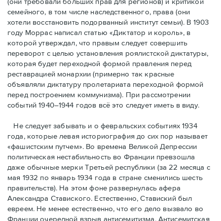
(они требовали бóльших прав для регионов) и критикой
семейного, в том числе наследственного, права (они
хотели восстановить подорванный институт семьи). В 1903
году Моррас написал статью «Диктатор и король», в
которой утверждал, что правым следует совершить
переворот с целью установления роялистской диктатуры,
которая будет переходной формой правления перед
реставрацией монархии (примерно так красные
объявляли диктатуру пролетариата переходной формой
перед построением коммунизма). При рассмотрении
событий 1940–1944 годов всё это следует иметь в виду.
Не следует забывать и о февральских событиях 1934
года, которые левая историография до сих пор называет
«фашистским путчем». Во времена Великой Депрессии
политическая нестабильность во Франции превзошла
даже обычные мерки Третьей республики (за 22 месяца с
мая 1932 по январь 1934 года в стране сменились шесть
правительств). На этом фоне развернулась афера
Александра Ставиского. Естественно, Ставиский был
евреем. Не менее естественно, что его дело вызвало во
Франции очередной взрыв антисемитизма. Антисемитская