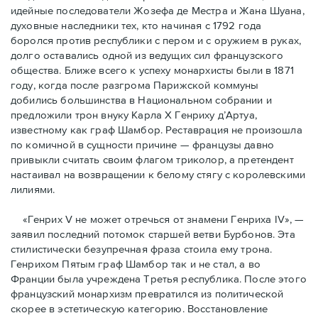
идейные последователи Жозефа де Местра и Жана Шуана,
духовные наследники тех, кто начиная с 1792 года
боролся против республики с пером и с оружием в руках,
долго оставались одной из ведущих сил французского
общества. Ближе всего к успеху монархисты были в 1871
году, когда после разгрома Парижской коммуны
добились большинства в Национальном собрании и
предложили трон внуку Карла Х Генриху д’Артуа,
известному как граф Шамбор. Реставрация не произошла
по комичной в сущности причине — французы давно
привыкли считать своим флагoм триколор, а претендент
настаивал на возвращении к белому стягу с королевскими
лилиями.
«Генрих V не может отречься от знамени Генриха IV», —
заявил последний потомок старшей ветви Бурбонов. Эта
стилистически безупречная фраза стоила ему трона.
Генрихом Пятым граф Шамбор так и не стал, а во
Франции была учреждена Третья республика. После этого
французский монархизм превратился из политической
скорее в эстетическую категорию. Восстановление