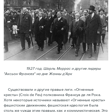
1927 год. Шарль Моррас и другие лидеры
"Аксьон Франсез" на дне Жанны д'Арк
Существовали и другие правые лиги. «Огненные
кресты» (Croix de Feu) полковника Франсуа де ля Рока.
Хотя некоторые источники называют «Огненные крeсты»
фашистским движением, фашистская идеология была
столь же чужда этим правым, как и коммунистическая. Это