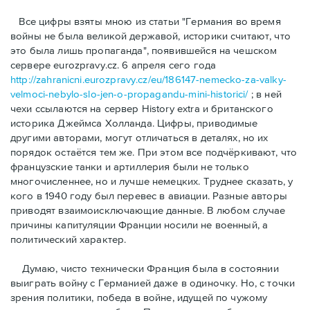
Bсе цифры взяты мною из статьи "Германия во время
войны не была великой державой, историки считают, что
это была лишь пропаганда", появившейся на чешском
сервере eurozpravy.cz. 6 апреля сего года
http://zahranicni.eurozpravy.cz/eu/186147-nemecko-za-valky-
velmoci-nebylo-slo-jen-o-propagandu-mini-historici/
; в ней
чехи ссылаются на сервер History extra и британского
историка Джеймса Холланда. Цифры, привoдимые
другими авторами, могут отличаться в деталях, но их
порядок остаётся тем же. При этом все подчёркивают, что
французские танки и артиллерия были не только
многочисленнее, но и лучше немецких. Труднее сказать, у
кого в 1940 году был перевес в авиации. Разные авторы
приводят взаимоисключающие данные. В любом случае
причины капитуляции Франции носили не военный, а
политический характер.
Думаю, чисто технически Франция была в состоянии
выиграть войну с Германией даже в одиночку. Но, с точки
зрения политики, победа в войне, идущей по чужому