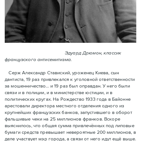
Эдуард Дрюмон, классик
французского антисемитизма.
Серж Александр Ставиский, уроженец Киева, сын
дантиста, 19 раз привлекался к уголовной ответственности
за мошенничество… и 19 раз был оправдан. У него были
связи и в полиции, и в министерстве юстиции, и в
политических кругах. На Рождество 1933 года в Байoнне
арестовали директора местного отделения одного из
крупнейших французских банков, запустившего в оборот
фальшивые чеки на 25 миллионов франков. Вскоре
выяснилось, что общая сумма привлечённых под липовые
бумаги средств превышает невероятные 200 миллионов, в
деле участвует мэр города, a связи от него идут ещё выше.