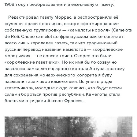
1908 году преобразованный в ежедневную газету.
Редактировал газету Моррас, а распространяли её
студенты правых взглядов, вскоре сформировавшие
собственную группировку — «камелоты короля» (Camelots
de Roi). Слово camelot во французском языке означает
всего лишь «продавец газет», так что традиционный
русский перевод названия камелотов — «королевские
молодчики» — не совсем точен. Скорее это были
«королевские газетчики». Но их имя было созвучно
названию замка легендарного короля Артура, поэтому
для сохранения монархического колорита я буду
называть газетчиков камелотами. Вступая в ряды
«газетчиков», молодые люди клялись, что будут всеми
силами бороться против республики. Камелоты стали
боевыми отрядами Аксьон Франсез.