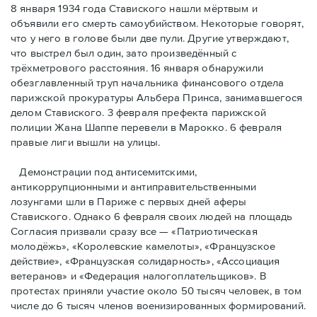
8 января 1934 года Ставиского нашли мёртвым и
объявили его смерть самоубийством. Некоторые говорят,
что у него в голове были две пули. Другие утверждают,
что выстрел был один, зато произведённый с
трёхметровoго расстояния. 16 января обнаружили
обезглавленный труп начальника финансового отдела
парижской прокуратуры Альбера Принса, занимавшегося
делом Cтавиского. 3 февраля префекта парижской
полиции Жана Шаппе перевели в Марокко. 6 февраля
правые лиги вышли на улицы.
Демонстрации под антисемитскими,
антикоррупционными и антиправительственными
лозунгами шли в Париже с первых дней аферы
Ставиского. Однако 6 февраля своих людей на площадь
Согласия призвали сразу все — «Патриотическая
молодёжь», «Королевские камелоты», «Французское
действие», «Французская солидарность», «Ассоциация
ветеранов» и «Федерация налогоплательщиков». В
протестах приняли участие около 50 тысяч человек, в том
числе до 6 тысяч членов военизированных формирований.