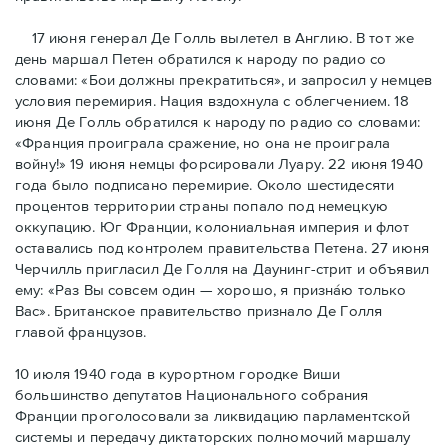
17 июня генерал Де Голль вылетел в Англию. В тот же
день маршал Петен обратился к народу по радио со
словами: «Бои должны прекратиться», и запросил у немцев
условия перемирия. Нация вздохнула с облегчением. 18
июня Де Голль обратился к народу по радио со словами:
«Франция проиграла сражение, но она не проиграла
войну!» 19 июня немцы форсировали Луару. 22 июня 1940
года было подписано перемирие. Около шестидесяти
процентов территории страны попало под немецкую
оккупацию. Юг Франции, колониальная империя и флот
оставались под контролем правительства Петена. 27 июня
Черчилль пригласил Де Голля на Даунинг-стрит и объявил
ему: «Раз Вы совсем один — хорошо, я признáю только
Вас». Британское правительство признало Де Голля
главой французов.
10 июля 1940 года в курортном городке Виши
большинство депутатов Национального собрания
Франции проголосовали за ликвидацию парламентской
системы и передачу диктаторских полномочий маршалу