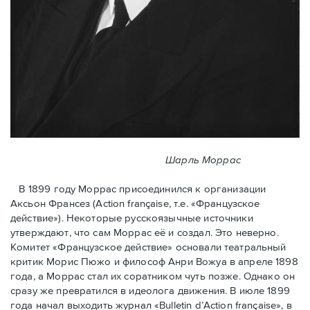
Шарль Моррас
В 1899 году Моррас присоединился к организации
Аксьон Франсез (Action française, т.е. «Французское
действие»). Некоторые русскоязычные источники
утверждают, что сам Моррас её и создал. Это неверно.
Комитет «Французское действие» основали театральный
критик Морис Пюжо и философ Анри Вожуа в апреле 1898
года, а Моррас стал их соратником чуть позже. Однако он
сразу же превратился в идеолога движения. В июле 1899
года начал выходить журнал «Bulletin d’Action française», в