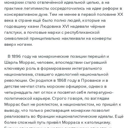
монархии стало отвлечённой идеальной целью, а на
практике легитимисты сосредоточились на идее реформ в
консервативном духе. Тем не менее в первой половине ХХ
века в стране ещё было полно людей, которые на
годовщину казни Людовика XVI надевали чёрные
галстуки, а почтовые марки с республиканской
символикой принципиально наклеивали на конверты
вверх ногами.
В 1896 году на монархические позиции перешёл и
Шарль Моррас, человек, впоследствии сыгравший
ключевую роль в формировании интегрального
национализма, ставшего идеологией национальной
революции. Он родился в 1868 году в Провансе и в
детстве мечтал стать морским офицером, однако в
четырнадцать лет оглох и посвятил себя литературно-
политической карьере. Строго говоря, по взглядам
Моррас был не роялистом, а националистом, но пришёл к
выводу, что только реставрация монархии позволит
реализовать во Франции националистические идеалы. Ещё
более сложный путь привёл Морраса к католицизму.