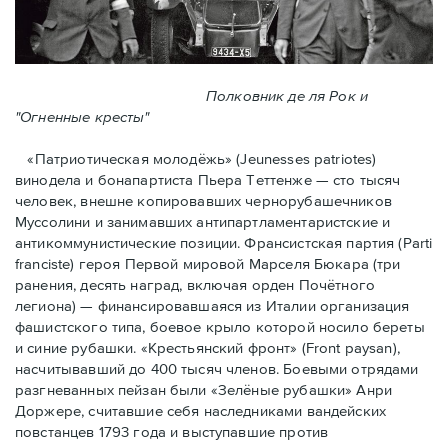
Полковник де ля Рок и
"Огненные кресты"
«Патриотическая молодёжь» (Jeunesses patriotes)
винодела и бонапартиста Пьера Тeттенже — cто тысяч
человек, внешне копировавших чернорубашечников
Муссолини и занимавших антипартламентаристские и
антикоммунистические позиции. Франсистская партия (Parti
franciste) героя Первой мировой Марселя Бюкара (три
ранения, десять наград, включая орден Почётного
легиона) — финансировавшаяся из Италии организация
фашистского типа, боевое крыло которой носило береты
и синие рубашки. «Крестьянский фронт» (Front paysan),
насчитывавший до 400 тысяч членов. Боевыми отрядами
разгневанных пейзан были «Зелёные рубашки» Анри
Доржере, считавшие себя наследниками вандейских
повстанцев 1793 года и выступавшие против