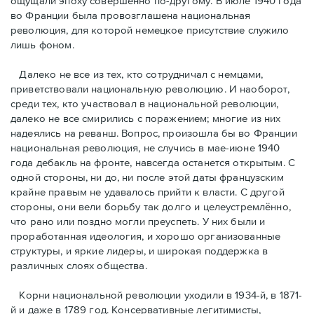
ощущали эпоху совершенно по-другому. В июле 1940 года
во Франции была провозглашена национальная
революция, для которой немецкое присутствие служило
лишь фоном.
Далеко не все из тех, кто сотрудничал с немцами,
приветствовали национальную революцию. И наоборот,
среди тех, кто участвовал в национальной революции,
далеко не все смирились с поражением; многие из них
надеялись на реванш. Вопрос, произошла бы во Франции
национальная революция, не случись в мае-июне 1940
года дебакль на фронте, навсегда останется открытым. С
одной стороны, ни до, ни после этой даты французским
крайне правым не удавалось прийти к власти. С другой
стороны, они вели борьбу так долго и целеустремлённо,
что рано или поздно могли преуспеть. У них были и
проработанная идеология, и хорошо организованные
структуры, и яркие лидеры, и широкая поддержка в
различных слоях общества.
Корни национальной революции уходили в 1934-й, в 1871-
й и даже в 1789 год. Консервативные легитимисты,