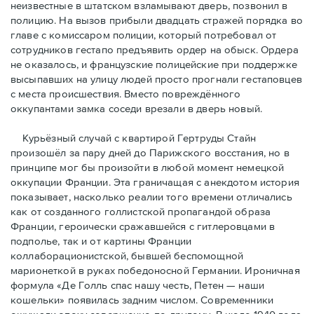
неизвестные в штатском взламывают дверь, позвонил в
полицию. На вызов прибыли двадцать стражей порядка во
главе с комиссаром полиции, который потребовал от
сотрудников гестапо предъявить ордер на обыск. Ордера
не оказалось, и французские полицейские при поддержке
высыпавших на улицу людей просто прогнали гестаповцев
с места происшествия. Вместо повреждённого
оккупантами замка соседи врезали в дверь новый.
Курьёзный случай с квартирой Гертруды Стайн
произошёл за пару дней до Парижского восстания, но в
принципe мог бы произойти в любой момент немецкой
оккупации Франции. Эта граничащая с анекдотом история
показывает, насколько реалии того времени отличались
как от созданного голлистской пропагандой образа
Франции, героически сражавшейся с гитлеровцами в
подполье, так и от картины Франции
коллаборационистской, бывшей беспомощной
марионеткой в руках победоносной Германии. Ироничная
формула «Де Голль спас нашу честь, Петен — наши
кошельки» появилась задним числом. Современники