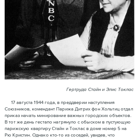
Гертруда Стайн и Элис Токлас
17 августа 1944 года, в преддверии наступления
Союзников, комендант Парижа Дитрих фон Хольтиц отдал
приказ начать минирование важных городских объектов.
В тот же день гестапо нагрянуло с обыском в пустующую
парижскую квартиру Стайн и Токлaс в домe номер 5 на
Рю Кристин. Однако кто-то из соседей, увидев, что