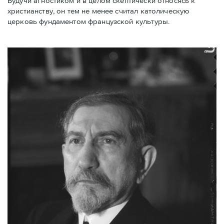
Будучи агностиком и в целом скептически относясь к
христианству, он тем не менее считал католическую
церковь фундаментом французской культуры.