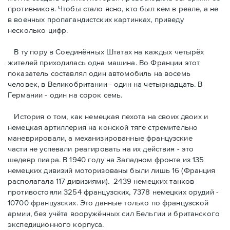
противников. Чтобы стало ясно, кто был кем в реале, а не
в военных пропагандистских картинках, приведу
несколько цифр.
В ту пору в Соединённых Штатах на каждых четырёх
жителей приходилась одна машина. Во Франции этот
показатель составлял один автомобиль на восемь
человек, в Великобритании - один на четырнадцать. В
Германии - один на сорок семь.
История о том, как немецкая пехота на своих двоих и
немeцкая артиллерия на конской тяге стремительно
маневрировали, а механизированные французские
части не успевали реагировать на их действия - это
шедевр пиара. В 1940 году на Западном фронте из 135
немецких дивизий моторизованы были лишь 16 (Франция
располагала 117 дивизиями). 2439 немецких танков
противостояли 3254 французских, 7378 немецких орудий -
10700 французских. Это данные только по французской
армии, без учёта вооружённых сил Бельгии и британского
экспедиционного корпуса.