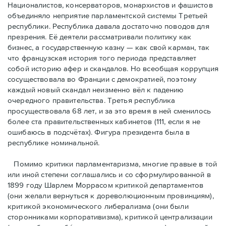
Националистов, консерваторов, монархистов и фашистов
объединяло неприятие парламентской системы Третьей
республики. Республика давала достаточно поводов для
презрения. Её деятели рассматривали политику как
бизнес, а государственную казну — как свой карман, так
что французская история того периода представляет
собой историю афер и скандалов. Но всеобщая коррупция
сосуществовала во Франции с демократией, поэтому
каждый новый скандал неизменно вёл к падению
очередного правительства. Третья республика
просуществовала 68 лет, и за это время в ней сменилось
более ста правительственных кабинетов (111, если я не
ошибаюсь в подсчётах). Фигура президента была в
республике номинальной.
Помимо критики парламентаризма, многие правые в той
или иной степени соглашались и со сформулированной в
1899 году Шарлем Моррасом критикой департаментов
(они желали вернуться к дореволюционным провинциям),
критикой экономического либерализма (они были
сторонниками корпоративизма), критикой централизации