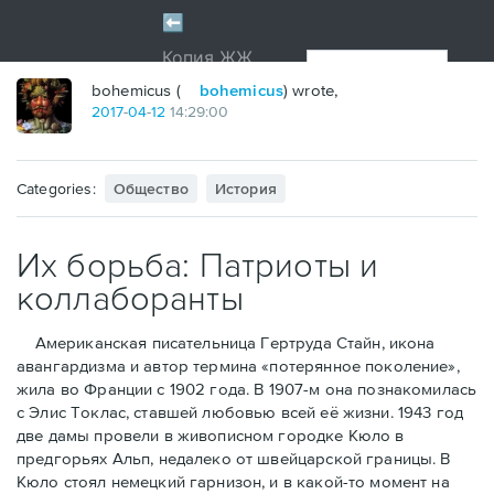
bohemicus (
bohemicus
) wrote,
2017
-
04
-
12
14:29:00
Categories:
Общество
История
Их борьба: Патриоты и
коллаборанты
Американская писательница Гертруда Стайн, икона
авангардизма и автор термина «потерянное поколение»,
жила во Франции с 1902 года. В 1907-м она познакомилась
с Элис Токлас, ставшей любовью всей её жизни. 1943 год
две дамы провели в живописном городке Кюло в
предгорьях Альп, недалеко от швейцарской границы. В
Кюло стоял немецкий гарнизон, и в какой-то момент на