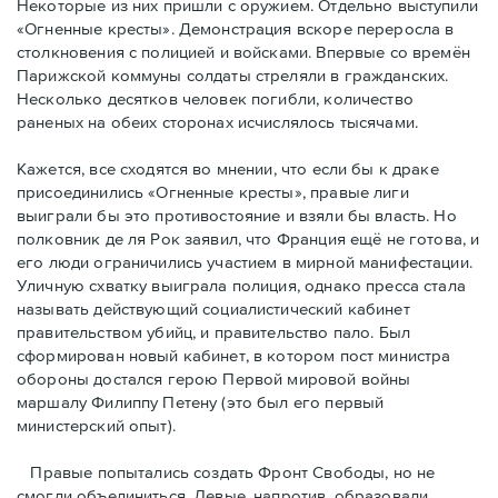
Некоторые из них пришли с оружием. Отдельно выступили
«Огненные кресты». Демонстрация вскоре переросла в
столкновения с полицией и войсками. Впервые со времён
Парижской коммуны солдаты стреляли в гражданских.
Несколько десятков человек погибли, количество
раненых на обеих сторонах исчислялось тысячами.
Кажется, все сходятся во мнении, что если бы к драке
присоединились «Огненные кресты», правые лиги
выиграли бы это противостояние и взяли бы власть. Но
полковник де ля Рок заявил, что Франция ещё не готова, и
его люди ограничились участием в мирной манифестации.
Уличную схватку выиграла полиция, однако пресса стала
называть действующий социалистический кабинет
правительством убийц, и правительство пало. Был
сформирован новый кабинет, в котором пост министра
обороны достался герою Первой мировой войны
маршалу Филиппу Петену (это был его первый
министерский опыт).
Правые пoпытались создать Фронт Свободы, но не
смогли объединиться. Левые, напротив, образовали