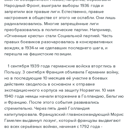
Народный Фронт, выиграли выборы 1936 года и
запретили все правые лиги. Естественно, правые
настроения в обществе от этого не ослабли. Они лишь
радикализовались. Многие запрещённые лиги
преобразовались в политические партии. Например,
«Огненные кресты» стали Социальной партией. Часть
правых боевиков разочаровалась в консервативных
вождях, в 1934-м не сделавших последнего шага, и
перешла на фашистские позиции.
1 сентября 1939 года германские войска вторглись в
Польшу. 3 сентября Франция объявила Германии войну,
но в последующие 10 месяцев её участие в боевых
действиях сводилось в основном к отправке
экспедиционного корпуса на защиту Норвегии. 10 мая
1940 года немцы начали вторжение в Голландию, Бельгию
и Францию. После этого события развивались
стремительно. Через пять дней Голландия
капитулировала. Французский главнокомандующий Морис
Гамелен выдвинул лозунг, который французы выдвигают
во всех серьёзных войнах, начиная с 1792 года -