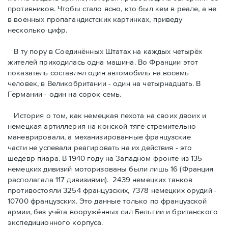
противников. Чтобы стало ясно, кто был кем в реале, а не
в военных пропагандистских картинках, приведу
несколько цифр.
В ту пору в Соединённых Штатах на каждых четырёх
жителей приходилась одна машина. Во Франции этот
показатель составлял один автомобиль на восемь
человек, в Великобритании - один на четырнадцать. В
Германии - один на сорок семь.
История о том, как немецкая пехота на своих двоих и
немeцкая артиллерия на конской тяге стремительно
маневрировали, а механизированные французские
части не успевали реагировать на их действия - это
шедевр пиара. В 1940 году на Западном фронте из 135
немецких дивизий моторизованы были лишь 16 (Франция
располагала 117 дивизиями). 2439 немецких танков
противостояли 3254 французских, 7378 немецких орудий -
10700 французских. Это данные только по французской
армии, без учёта вооружённых сил Бельгии и британского
экспедиционного корпуса.