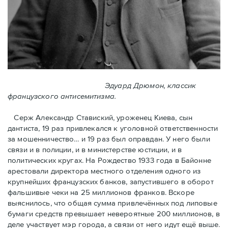
Эдуард Дрюмон, классик
французского антисемитизма.
Серж Александр Ставиский, уроженец Киева, сын
дантиста, 19 раз привлекался к уголовной ответственности
за мошенничество… и 19 раз был оправдан. У него были
связи и в полиции, и в министерстве юстиции, и в
политических кругах. На Рождество 1933 года в Байoнне
арестовали директора местного отделения одного из
крупнейших французских банков, запустившего в оборот
фальшивые чеки на 25 миллионов франков. Вскоре
выяснилось, что общая сумма привлечённых под липовые
бумаги средств превышает невероятные 200 миллионов, в
деле участвует мэр города, a связи от него идут ещё выше.