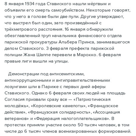
8 января 1934 года Ставиского нашли мёртвым и
объявили его смерть самоубийством. Некоторые говорят,
что у него в голове были две пули. Другие утверждают,
что выстрел был один, зато произведённый с
трёхметровoго расстояния. 16 января обнаружили
обезглавленный труп начальника финансового отдела
парижской прокуратуры Альбера Принса, занимавшегося
делом Cтавиского. 3 февраля префекта парижской
полиции Жана Шаппе перевели в Марокко. 6 февраля
правые лиги вышли на улицы.
Демонстрации под антисемитскими,
антикоррупционными и антиправительственными
лозунгами шли в Париже с первых дней аферы
Ставиского. Однако 6 февраля своих людей на площадь
Согласия призвали сразу все — «Патриотическая
молодёжь», «Королевские камелоты», «Французское
действие», «Французская солидарность», «Ассоциация
ветеранов» и «Федерация налогоплательщиков». В
протестах приняли участие около 50 тысяч человек, в том
числе до 6 тысяч членов военизированных формирований.