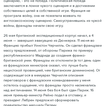
сценарию, - это не победа. Политическая победа
заключается в ломке чужого сценария и в достижении
собственных целей в собственной игре. Франция не
проиграла войну, она не пожелала воевать по
англосаксонскому сценарию. Самоустранившись из чужой
войны, французы начали свою игру.
26 мая британский экспедиционный корпус начал, а 4
июня — завершил эвакуацию из Дюнкерка. 11 июня во
Францию прибыл Уинстон Черчилль. Он сделал французам
массу предложений, от обороны Парижа по примеру
республиканского Мадрида до создания франко-
британской унии. Французы их отклонили (в тот день один
из французских министров сказал, что лучше быть
нацистской провинцией, чем британским доминионом). От
содержащегося в мемуарах Черчилля описания
переговоров с французским командованием у меня
осталось ощущение, что французы просто насмехались
над англичанами. 14 июня без боя был сдан Париж. 16
июня премьер-министр Рейно подал в отставку, и
президент Лебрен предложил сформировать
правительство маршалу Петену.