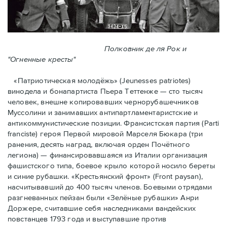
Полковник де ля Рок и
"Огненные кресты"
«Патриотическая молодёжь» (Jeunesses patriotes)
винодела и бонапартиста Пьера Тeттенже — cто тысяч
человек, внешне копировавших чернорубашечников
Муссолини и занимавших антипартламентаристские и
антикоммунистические позиции. Франсистская партия (Parti
franciste) героя Первой мировой Марселя Бюкара (три
ранения, десять наград, включая орден Почётного
легиона) — финансировавшаяся из Италии организация
фашистского типа, боевое крыло которой носило береты
и синие рубашки. «Крестьянский фронт» (Front paysan),
насчитывавший до 400 тысяч членов. Боевыми отрядами
разгневанных пейзан были «Зелёные рубашки» Анри
Доржере, считавшие себя наследниками вандейских
повстанцев 1793 года и выступавшие против