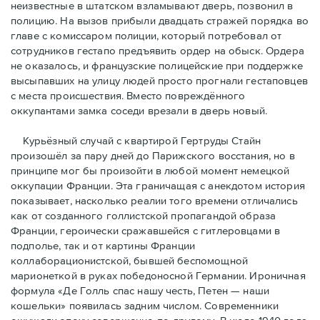
неизвестные в штатском взламывают дверь, позвонил в
полицию. На вызов прибыли двадцать стражей порядка во
главе с комиссаром полиции, который потребовал от
сотрудников гестапо предъявить ордер на обыск. Ордера
не оказалось, и французские полицейские при поддержке
высыпавших на улицу людей просто прогнали гестаповцев
с места происшествия. Вместо повреждённого
оккупантами замка соседи врезали в дверь новый.
Курьёзный случай с квартирой Гертруды Стайн
произошёл за пару дней до Парижского восстания, но в
принципe мог бы произойти в любой момент немецкой
оккупации Франции. Эта граничащая с анекдотом история
показывает, насколько реалии того времени отличались
как от созданного голлистской пропагандой образа
Франции, героически сражавшейся с гитлеровцами в
подполье, так и от картины Франции
коллаборационистской, бывшей беспомощной
марионеткой в руках победоносной Германии. Ироничная
формула «Де Голль спас нашу честь, Петен — наши
кошельки» появилась задним числом. Современники