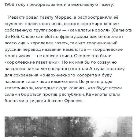
1908 году преобразованный в ежедневную газету.
Редактировал газету Моррас, а распространяли её
студенты правых взглядов, вскоре сформировавшие
собственную группировку — «камелоты короля» (Camelots
de Roi). Слово camelot во французском языке означает
всего лишь «продавец газет», так что традиционный
русский перевод названия камелотов — «королевские
молодчики» — не совсем точен. Скорее это были
«королевские газетчики». Но их имя было созвучно
названию замка легендарного короля Артура, поэтому
для сохранения монархического колорита я буду
называть газетчиков камелотами. Вступая в ряды
«газетчиков», молодые люди клялись, что будут всеми
силами бороться против республики. Камелоты стали
боевыми отрядами Аксьон Франсез.