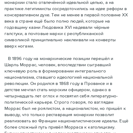
монархии стало отвлечённой идеальной целью, а на
практике легитимисты сосредоточились на идее реформ в
консервативном духе. Тем не менее в первой половине ХХ
века в стране ещё было полно людей, которые на
годовщину казни Людовика XVI надевали чёрные
галстуки, а почтовые марки с республиканской
символикой принципиально наклеивали на конверты
вверх ногами.
В 1896 году на монархические позиции перешёл и
Шарль Моррас, человек, впоследствии сыгравший
ключевую роль в формировании интегрального
национализма, ставшего идеологией национальной
революции. Он родился в 1868 году в Провансе и в
детстве мечтал стать морским офицером, однако в
четырнадцать лет оглох и посвятил себя литературно-
политической карьере. Строго говоря, по взглядам
Моррас был не роялистом, а националистом, но пришёл к
выводу, что только реставрация монархии позволит
реализовать во Франции националистические идеалы. Ещё
более сложный путь привёл Морраса к католицизму.