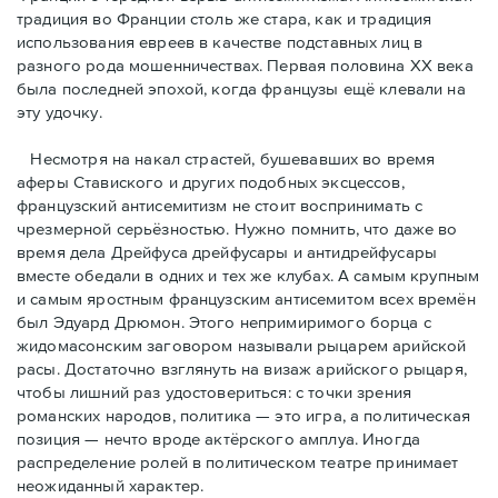
традиция во Франции столь же стара, как и традиция
использования евреев в качестве подставных лиц в
разного рода мошенничествах. Первая половина ХХ века
была последней эпохой, когда французы ещё клевали на
эту удочку.
Несмотря на накал страстей, бушевавших во время
аферы Ставиского и других подобных эксцессов,
французский антисемитизм не стоит воспринимать с
чрезмерной серьёзностью. Нужно помнить, что даже во
время дела Дрейфуса дрейфусары и антидрейфусары
вместе обедали в одних и тех же клубах. А самым крупным
и самым яростным французским антисемитом всех времён
был Эдуард Дрюмон. Этого непримиримого борца с
жидомасонским заговором называли рыцарем арийской
расы. Достаточно взглянуть на визаж арийского рыцаря,
чтобы лишний раз удостовериться: с точки зрения
романских народов, политика — это игра, а политическая
позиция — нечто вроде актёрского амплуа. Иногда
распределение ролей в политическом театре принимает
неожиданный характер.