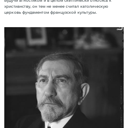
Будучи агностиком и в целом скептически относясь к
христианству, он тем не менее считал католическую
церковь фундаментом французской культуры.