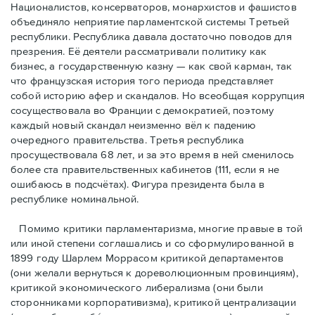
Националистов, консерваторов, монархистов и фашистов
объединяло неприятие парламентской системы Третьей
республики. Республика давала достаточно поводов для
презрения. Её деятели рассматривали политику как
бизнес, а государственную казну — как свой карман, так
что французская история того периода представляет
собой историю афер и скандалов. Но всеобщая коррупция
сосуществовала во Франции с демократией, поэтому
каждый новый скандал неизменно вёл к падению
очередного правительства. Третья республика
просуществовала 68 лет, и за это время в ней сменилось
более ста правительственных кабинетов (111, если я не
ошибаюсь в подсчётах). Фигура президента была в
республике номинальной.
Помимо критики парламентаризма, многие правые в той
или иной степени соглашались и со сформулированной в
1899 году Шарлем Моррасом критикой департаментов
(они желали вернуться к дореволюционным провинциям),
критикой экономического либерализма (они были
сторонниками корпоративизма), критикой централизации