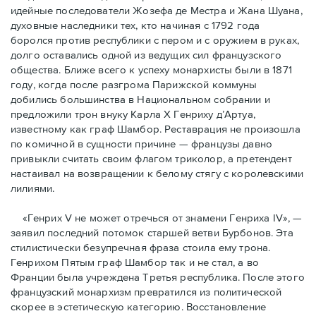
идейные последователи Жозефа де Местра и Жана Шуана,
духовные наследники тех, кто начиная с 1792 года
боролся против республики с пером и с оружием в руках,
долго оставались одной из ведущих сил французского
общества. Ближе всего к успеху монархисты были в 1871
году, когда после разгрома Парижской коммуны
добились большинства в Национальном собрании и
предложили трон внуку Карла Х Генриху д’Артуа,
известному как граф Шамбор. Реставрация не произошла
по комичной в сущности причине — французы давно
привыкли считать своим флагoм триколор, а претендент
настаивал на возвращении к белому стягу с королевскими
лилиями.
«Генрих V не может отречься от знамени Генриха IV», —
заявил последний потомок старшей ветви Бурбонов. Эта
стилистически безупречная фраза стоила ему трона.
Генрихом Пятым граф Шамбор так и не стал, а во
Франции была учреждена Третья республика. После этого
французский монархизм превратился из политической
скорее в эстетическую категорию. Восстановление