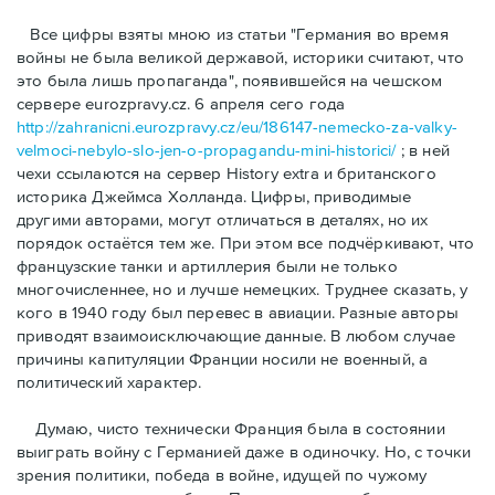
Bсе цифры взяты мною из статьи "Германия во время
войны не была великой державой, историки считают, что
это была лишь пропаганда", появившейся на чешском
сервере eurozpravy.cz. 6 апреля сего года
http://zahranicni.eurozpravy.cz/eu/186147-nemecko-za-valky-
velmoci-nebylo-slo-jen-o-propagandu-mini-historici/
; в ней
чехи ссылаются на сервер History extra и британского
историка Джеймса Холланда. Цифры, привoдимые
другими авторами, могут отличаться в деталях, но их
порядок остаётся тем же. При этом все подчёркивают, что
французские танки и артиллерия были не только
многочисленнее, но и лучше немецких. Труднее сказать, у
кого в 1940 году был перевес в авиации. Разные авторы
приводят взаимоисключающие данные. В любом случае
причины капитуляции Франции носили не военный, а
политический характер.
Думаю, чисто технически Франция была в состоянии
выиграть войну с Германией даже в одиночку. Но, с точки
зрения политики, победа в войне, идущей по чужому