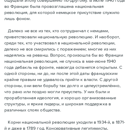
ощущали эпоху совершенно по-другому. В июле 1940 года
во Франции была провозглашена национальная
революция, для которой немецкое присутствие служило
лишь фоном.
Далеко не все из тех, кто сотрудничал с немцами,
приветствовали национальную революцию. И наоборот,
среди тех, кто участвовал в национальной революции,
далеко не все смирились с поражением; многие из них
надеялись на реванш. Вопрос, произошла бы во Франции
национальная революция, не случись в мае-июне 1940
года дебакль на фронте, навсегда останется открытым. С
одной стороны, ни до, ни после этой даты французским
крайне правым не удавалось прийти к власти. С другой
стороны, они вели борьбу так долго и целеустремлённо,
что рано или поздно могли преуспеть. У них были и
проработанная идеология, и хорошо организованные
структуры, и яркие лидеры, и широкая поддержка в
различных слоях общества.
Корни национальной революции уходили в 1934-й, в 1871-
й и даже в 1789 год. Консервативные легитимисты,