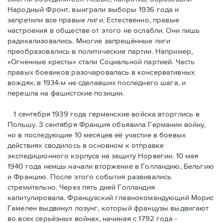
Народный Фронт, выиграли выборы 1936 года и
запретили все правые лиги. Естественно, правые
настроения в обществе от этого не ослабли. Они лишь
радикализовались. Многие запрещённые лиги
преобразовались в политические партии. Например,
«Огненные кресты» стали Социальной партией. Часть
правых боевиков разочаровалась в консервативных
вождях, в 1934-м не сделавших последнего шага, и
перешла на фашистские позиции.
1 сентября 1939 года германские войска вторглись в
Польшу. 3 сентября Франция объявила Германии войну,
но в последующие 10 месяцев её участие в боевых
действиях сводилось в основном к отправке
экспедиционного корпуса на защиту Норвегии. 10 мая
1940 года немцы начали вторжение в Голландию, Бельгию
и Францию. После этого события развивались
стремительно. Через пять дней Голландия
капитулировала. Французский главнокомандующий Морис
Гамелен выдвинул лозунг, который французы выдвигают
во всех серьёзных войнах, начиная с 1792 года -