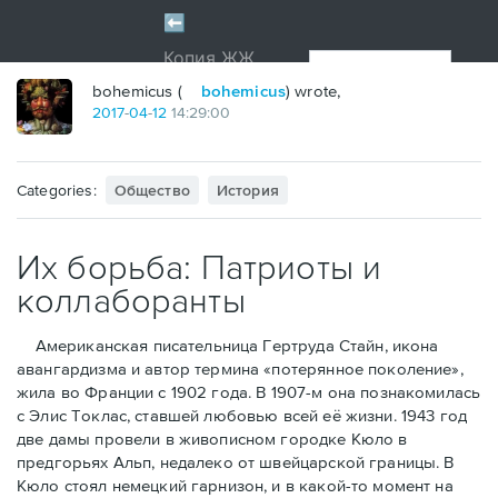
bohemicus (
bohemicus
) wrote,
2017
-
04
-
12
14:29:00
Categories:
Общество
История
Их борьба: Патриоты и
коллаборанты
Американская писательница Гертруда Стайн, икона
авангардизма и автор термина «потерянное поколение»,
жила во Франции с 1902 года. В 1907-м она познакомилась
с Элис Токлас, ставшей любовью всей её жизни. 1943 год
две дамы провели в живописном городке Кюло в
предгорьях Альп, недалеко от швейцарской границы. В
Кюло стоял немецкий гарнизон, и в какой-то момент на