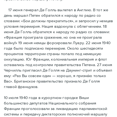
17 июня генерал Де Голль вылетел в Англию. В тот же
день маршал Петен обратился к народу по радио со
словами: «Бои должны прекратиться», и запросил у немцев
условия перемирия. Нация вздохнула с облегчением. 18
июня Де Голль обратился к народу по радио со словами:
«Франция проиграла сражение, но она не проиграла
войну!» 19 июня немцы форсировали Луару. 22 июня 1940
года было подписано перемирие. Около шестидесяти
процентов территории страны попало под немецкую
оккупацию. Юг Франции, колониальная империя и флот
оставались под контролем правительства Петена. 27 июня
Черчилль пригласил Де Голля на Даунинг-стрит и объявил
ему: «Раз Вы совсем один — хорошо, я признáю только
Вас». Британское правительство признало Де Голля
главой французов.
10 июля 1940 года в курортном городке Виши
большинство депутатов Национального собрания
Франции проголосовали за ликвидацию парламентской
системы и передачу диктаторских полномочий маршалу