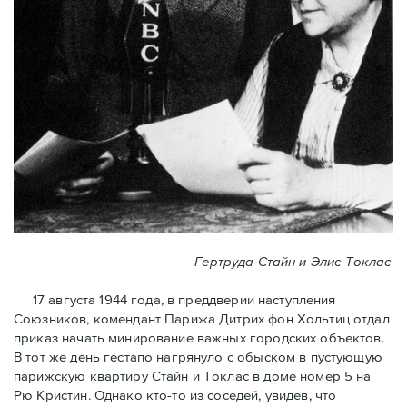
Гертруда Стайн и Элис Токлас
17 августа 1944 года, в преддверии наступления
Союзников, комендант Парижа Дитрих фон Хольтиц отдал
приказ начать минирование важных городских объектов.
В тот же день гестапо нагрянуло с обыском в пустующую
парижскую квартиру Стайн и Токлaс в домe номер 5 на
Рю Кристин. Однако кто-то из соседей, увидев, что