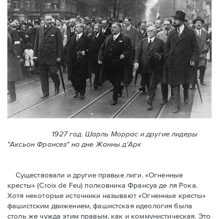
1927 год. Шарль Моррас и другие лидеры
"Аксьон Франсез" на дне Жанны д'Арк
Существовали и другие правые лиги. «Огненные
кресты» (Croix de Feu) полковника Франсуа де ля Рока.
Хотя некоторые источники называют «Огненные крeсты»
фашистским движением, фашистская идеология была
столь же чужда этим правым, как и коммунистическая. Это