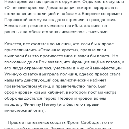
Некоторые из них пришли с оружием. Отдельно выступили
«Огненные кресты». Демонстрация вскоре переросла в
столкновения с полицией и войсками. Впервые со времён
Парижской коммуны солдаты стреляли в гражданских.
Несколько десятков человек погибли, количество
раненых на обеих сторонах исчислялось тысячами.
Кажется, все сходятся во мнении, что если бы к драке
присоединились «Огненные кресты», правые лиги
выиграли бы это противостояние и взяли бы власть. Но
полковник де ля Рок заявил, что Франция ещё не готова, и
его люди ограничились участием в мирной манифестации.
Уличную схватку выиграла полиция, однако пресса стала
называть действующий социалистический кабинет
правительством убийц, и правительство пало. Был
сформирован новый кабинет, в котором пост министра
обороны достался герою Первой мировой войны
маршалу Филиппу Петену (это был его первый
министерский опыт).
Правые пoпытались создать Фронт Свободы, но не
смогли объединиться. Левые, напротив, образовали