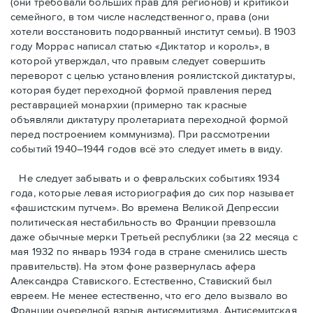
(они требовали бóльших прав для регионов) и критикой
семейного, в том числе наследственного, права (они
хотели восстановить подорванный институт семьи). В 1903
году Моррас написал статью «Диктатор и король», в
которой утверждал, что правым следует совершить
переворот с целью установления роялистской диктатуры,
которая будет переходной формой правления перед
реставрацией монархии (примерно так красные
объявляли диктатуру пролетариата переходной формой
перед построением коммунизма). При рассмотрении
событий 1940–1944 годов всё это следует иметь в виду.
Не следует забывать и о февральских событиях 1934
года, которые левая историография до сих пор называет
«фашистским путчем». Во времена Великой Депрессии
политическая нестабильность во Франции превзошла
даже обычные мерки Третьей республики (за 22 месяца с
мая 1932 по январь 1934 года в стране сменились шесть
правительств). На этом фоне развернулась афера
Александра Ставиского. Естественно, Ставиский был
евреем. Не менее естественно, что его дело вызвало во
Франции очередной взрыв антисемитизма. Антисемитская