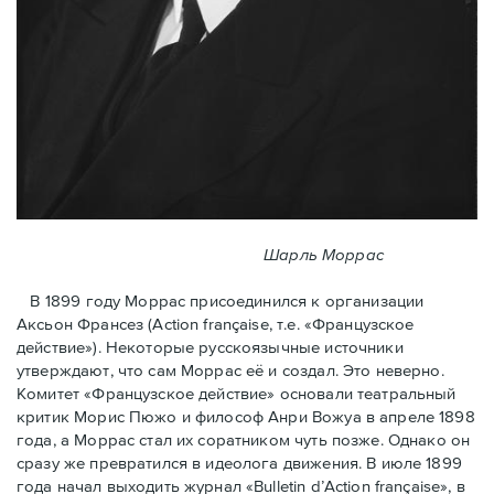
Шарль Моррас
В 1899 году Моррас присоединился к организации
Аксьон Франсез (Action française, т.е. «Французское
действие»). Некоторые русскоязычные источники
утверждают, что сам Моррас её и создал. Это неверно.
Комитет «Французское действие» основали театральный
критик Морис Пюжо и философ Анри Вожуа в апреле 1898
года, а Моррас стал их соратником чуть позже. Однако он
сразу же превратился в идеолога движения. В июле 1899
года начал выходить журнал «Bulletin d’Action française», в