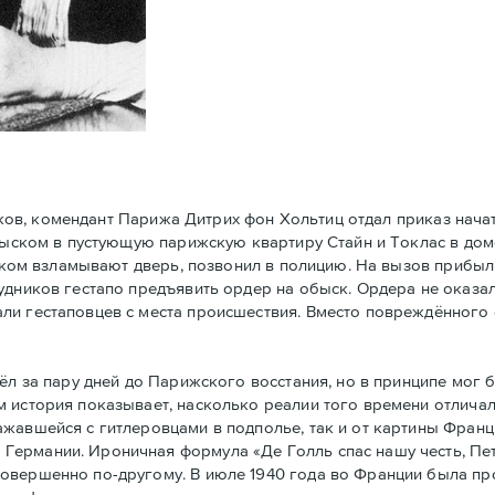
ков, комендант Парижа Дитрих фон Хольтиц отдал приказ нач
обыском в пустующую парижскую квартиру Стайн и Токлaс в дом
атском взламывают дверь, позвонил в полицию. На вызов прибы
удников гестапо предъявить ордер на обыск. Ордера не оказал
ли гестаповцев с места происшествия. Вместо повреждённого 
 за пару дней до Парижского восстания, но в принципe мог 
 история показывает, насколько реалии того времени отличал
ажавшейся с гитлеровцами в подполье, так и от картины Фран
Германии. Ироничная формула «Де Голль спас нашу честь, Пе
совершенно по-другому. В июле 1940 года во Франции была п