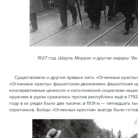
1927 год. Шарль Моррас и другие лидеры "А
Существовали и другие правые лиги. «Огненные кресты» (
«Огненные крeсты» фашистским движением, фашистская ид
консервативные ценности и католический социализм нацио
оружием в руках сражались против республики ещё в 1792
году в их рядах было две тысячи, в 1931-м — пятнадцать ты
соратников. Бойцы «Огненных крестов» всегда были готов