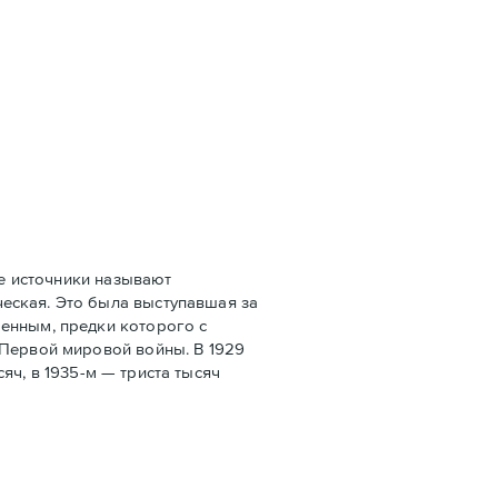
е источники называют
еская. Это была выступавшая за
оенным, предки которого с
 Первой мировой войны. В 1929
сяч, в 1935-м — триста тысяч