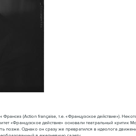
рансез (Action française, т.е. «Французское действие»). Нек
омитет «Французское действие» основали театральный критик 
уть позже. Однако он сразу же превратился в идеолога движени
у преобразованный в ежедневную газету.