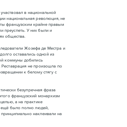
 участвовал в национальной
ции национальная революция, не
даты французским крайне правым
и преуспеть. У них были и
ях общества.
следователи Жозефа де Местра и
 долго оставались одной из
кой коммуны добились
. Реставрация не произошла по
озвращении к белому стягу с
стически безупречная фраза
 этого французский монархизм
целью, а на практике
е ещё было полно людей,
 принципиально наклеивали на