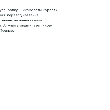
руппировку — «камелоты короля»
ский перевод названия
созвучно названию замка
 Вступая в ряды «газетчиков»,
 Франсез.