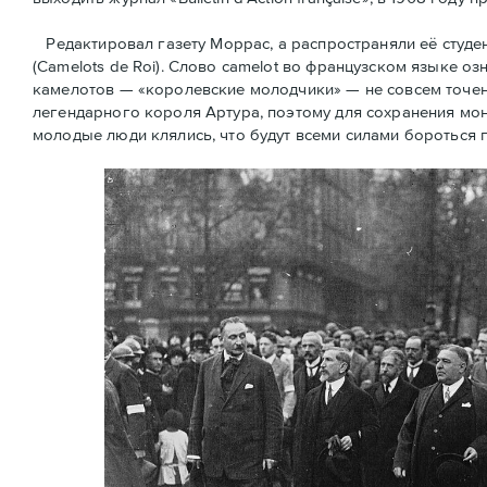
Редактировал газету Моррас, а распространяли её студ
(Camelots de Roi). Слово camelot во французском языке оз
камелотов — «королевские молодчики» — не совсем точен
легендарного короля Артура, поэтому для сохранения мон
молодые люди клялись, что будут всеми силами бороться 