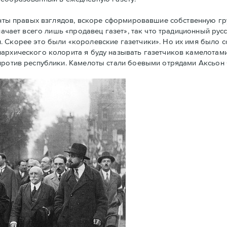
енты правых взглядов, вскоре сформировавшие собственную г
начает всего лишь «продавец газет», так что традиционный рус
. Скорее это были «королевские газетчики». Но их имя было 
архического колорита я буду называть газетчиков камелотами.
против республики. Камелоты стали боевыми отрядами Аксьон