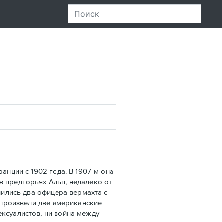
нции с 1902 года. В 1907-м она
в предгорьях Альп, недалеко от
лились два офицера вермахта с
х произвели две американские
ексуалистов, ни война между