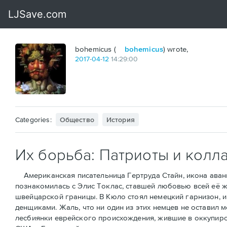
bohemicus (
bohemicus
) wrote,
2017
-
04
-
12
14:29:00
Categories:
Общество
История
Их борьба: Патриоты и колл
Американская писательница Гертруда Стайн, икона аванга
познакомилась с Элис Токлас, ставшей любовью всей её ж
швейцарской границы. В Кюло стоял немецкий гарнизон, и 
денщиками. Жаль, что ни один из этих немцев не оставил 
лесбиянки еврейского происхождения, жившие в оккупиров