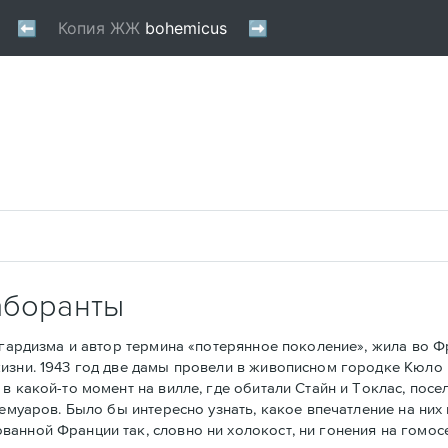
аборанты
рдизма и автор термина «потерянное поколение», жила во Фра
изни. 1943 год две дамы провели в живописном городке Кюло 
в какой-то момент на вилле, где обитали Стайн и Токлас, посе
мемуаров. Было бы интересно узнать, какое впечатление на ни
анной Франции так, словно ни холокост, ни гонения на гомос