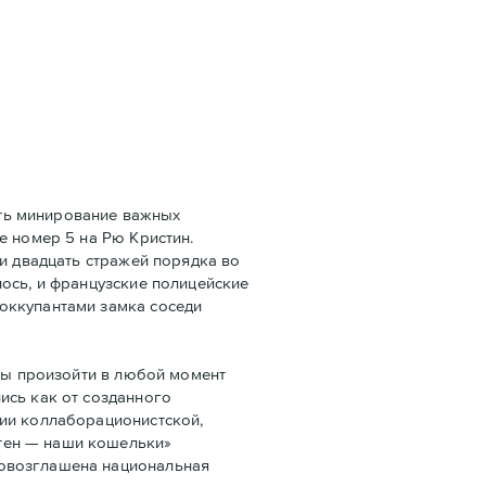
ать минирование важных
e номер 5 на Рю Кристин.
ли двадцать стражей порядка во
ось, и французские полицейские
оккупантами замка соседи
бы произойти в любой момент
ись как от созданного
ции коллаборационистской,
тен — наши кошельки»
ровозглашена национальная