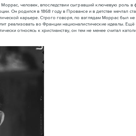
 Моррас, человек, впоследствии сыгравший ключевую роль в
ии. Он родился в 1868 году в Провансе и в детстве мечтал ст
тической карьере. Строго говоря, по взглядам Моррас был не 
олит реализовать во Франции националистические идеалы. Ещё
тически относясь к христианству, он тем не менее считал кат