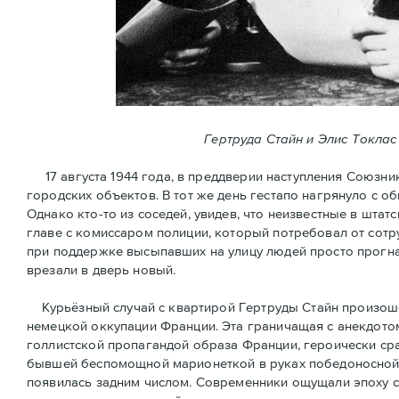
Гертруда Стайн и Элис Токлас
17 августа 1944 года, в преддверии наступления Союзни
городских объектов. В тот же день гестапо нагрянуло с 
Однако кто-то из соседей, увидев, что неизвестные в шт
главе с комиссаром полиции, который потребовал от сотр
при поддержке высыпавших на улицу людей просто прогна
врезали в дверь новый.
Курьёзный случай с квартирой Гертруды Стайн произошёл
немецкой оккупации Франции. Эта граничащая с анекдотом
голлистской пропагандой образа Франции, героически ср
бывшей беспомощной марионеткой в руках победоносной 
появилась задним числом. Современники ощущали эпоху 