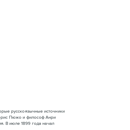
оторые русскоязычные источники
Морис Пюжо и философ Анри
я. В июле 1899 года начал