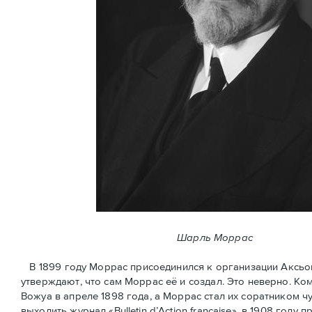
Шарль Моррас
В 1899 году Моррас присоединился к организации Аксьон Ф
утверждают, что сам Моррас её и создал. Это неверно. К
Вожуа в апреле 1898 года, а Моррас стал их соратником ч
выходить журнал «Bulletin d’Action française», в 1908 год