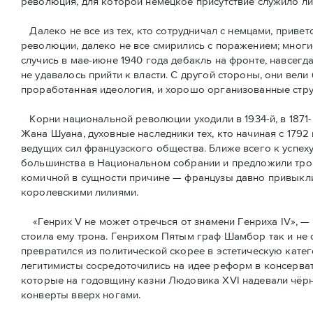
революция, для которой немецкое присутствие служило л
Далеко не все из тех, кто сотрудничал с немцами, привет
революции, далеко не все смирились с поражением; многи
случись в мае-июне 1940 года дебакль на фронте, навсегд
не удавалось прийти к власти. С другой стороны, они вели
проработанная идеология, и хорошо организованные стру
Корни национальной революции уходили в 1934-й, в 1871-
Жана Шуана, духовные наследники тех, кто начиная с 1792
ведущих сил французского общества. Ближе всего к успех
большинства в Национальном собрании и предложили трон
комичной в сущности причине — французы давно привыкли 
королевскими лилиями.
«Генрих V не может отречься от знамени Генриха IV», — 
стоила ему трона. Генрихом Пятым граф Шамбор так и не 
превратился из политической скорее в эстетическую кате
легитимисты сосредоточились на идее реформ в консерват
которые на годовщину казни Людовика XVI надевали чёрн
конверты вверх ногами.