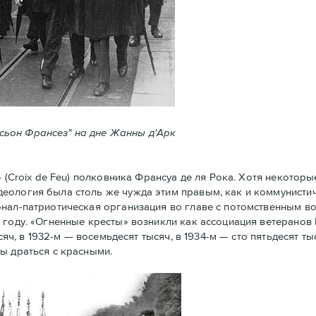
ксьон Франсез" на дне Жанны д'Арк
Croix de Feu) полковника Франсуа де ля Рока. Хотя некоторы
еология была столь же чужда этим правым, как и коммунистич
нал-патриотическая организация во главе с потомственным в
 году. «Огненные кресты» возникли как ассоциация ветеранов
сяч, в 1932-м — восемьдесят тысяч, в 1934-м — сто пятьдесят ты
ы драться с красными.