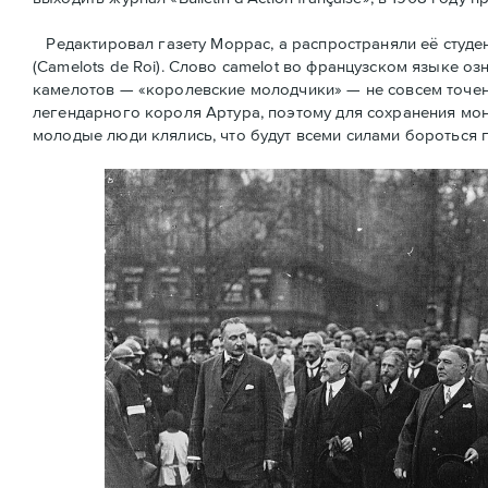
Редактировал газету Моррас, а распространяли её студ
(Camelots de Roi). Слово camelot во французском языке оз
камелотов — «королевские молодчики» — не совсем точен
легендарного короля Артура, поэтому для сохранения мон
молодые люди клялись, что будут всеми силами бороться 