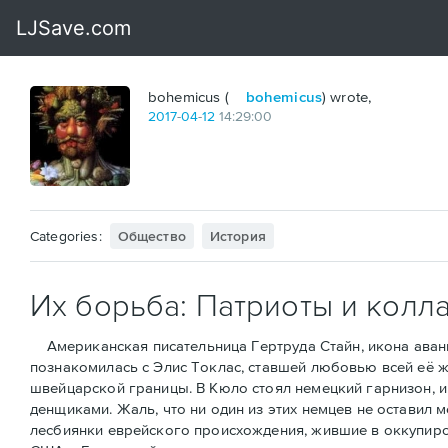
bohemicus (
bohemicus
) wrote,
2017
-
04
-
12
14:29:00
Categories:
Общество
История
Их борьба: Патриоты и колл
Американская писательница Гертруда Стайн, икона аванга
познакомилась с Элис Токлас, ставшей любовью всей её ж
швейцарской границы. В Кюло стоял немецкий гарнизон, и 
денщиками. Жаль, что ни один из этих немцев не оставил 
лесбиянки еврейского происхождения, жившие в оккупиров