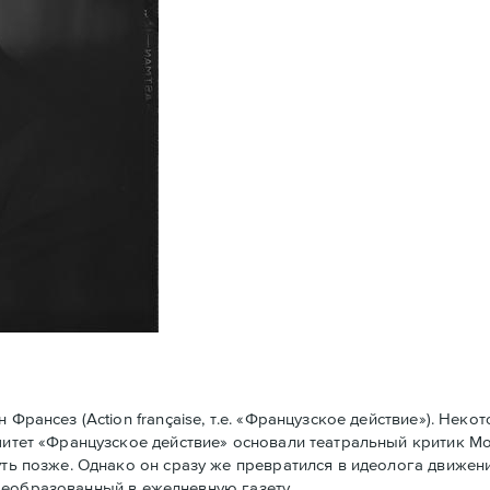
рансез (Action française, т.е. «Французское действие»). Нек
омитет «Французское действие» основали театральный критик 
уть позже. Однако он сразу же превратился в идеолога движени
у преобразованный в ежедневную газету.