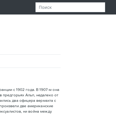
нции с 1902 года. В 1907-м она
в предгорьях Альп, недалеко от
лились два офицера вермахта с
х произвели две американские
ексуалистов, ни война между