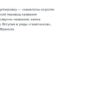
руппировку — «камелоты короля»
ский перевод названия
созвучно названию замка
 Вступая в ряды «газетчиков»,
 Франсез.