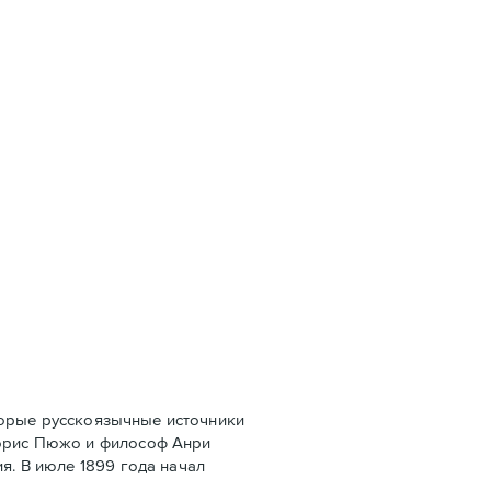
оторые русскоязычные источники
Морис Пюжо и философ Анри
я. В июле 1899 года начал