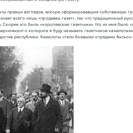
енты правых взглядов, вскоре сформировавшие собственную г
начает всего лишь «продавец газет», так что традиционный рус
. Скорее это были «королевские газетчики». Но их имя было 
архического колорита я буду называть газетчиков камелотами.
против республики. Камелоты стали боевыми отрядами Аксьон