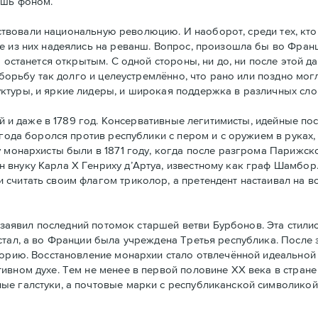
ишь фоном.
ствовали национальную революцию. И наоборот, среди тех, кто
е из них надеялись на реванш. Вопрос, произошла бы во Фран
а останется открытым. С одной стороны, ни до, ни после этой 
 борьбу так долго и целеустремлённо, что рано или поздно могл
ктуры, и яркие лидеры, и широкая поддержка в различных сло
й и даже в 1789 год. Консервативные легитимисты, идейные по
 года боролся против республики с пером и с оружием в руках,
у монархисты были в 1871 году, когда после разгрома Парижс
 внуку Карла Х Генриху д’Артуа, известному как граф Шамбор
считать своим флагoм триколор, а претендент настаивал на в
заявил последний потомок старшей ветви Бурбонов. Эта стили
стал, а во Франции была учреждена Третья республика. После
горию. Восстановление монархии стало отвлечённой идеальной 
ивном духе. Тем не менее в первой половине ХХ века в стран
ые галстуки, а почтовые марки с республиканской символикой