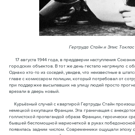
Гертруда Стайн и Элис Токлас
17 августа 1944 года, в преддверии наступления Союзни
городских объектов. В тот же день гестапо нагрянуло с 
Однако кто-то из соседей, увидев, что неизвестные в шт
главе с комиссаром полиции, который потребовал от сотр
при поддержке высыпавших на улицу людей просто прогна
врезали в дверь новый.
Курьёзный случай с квартирой Гертруды Стайн произошёл
немецкой оккупации Франции. Эта граничащая с анекдотом
голлистской пропагандой образа Франции, героически ср
бывшей беспомощной марионеткой в руках победоносной 
появилась задним числом. Современники ощущали эпоху 