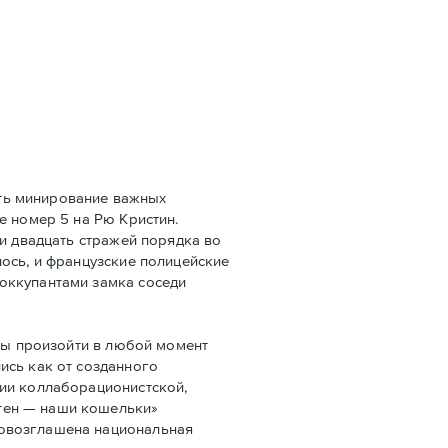
ать минирование важных
e номер 5 на Рю Кристин.
ли двадцать стражей порядка во
ось, и французские полицейские
оккупантами замка соседи
бы произойти в любой момент
ись как от созданного
ции коллаборационистской,
тен — наши кошельки»
ровозглашена национальная