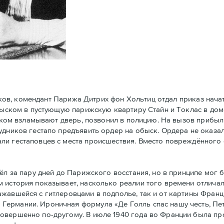
ков, комендант Парижа Дитрих фон Хольтиц отдал приказ нач
обыском в пустующую парижскую квартиру Стайн и Токлaс в дом
атском взламывают дверь, позвонил в полицию. На вызов прибы
удников гестапо предъявить ордер на обыск. Ордера не оказал
ли гестаповцев с места происшествия. Вместо повреждённого 
 за пару дней до Парижского восстания, но в принципe мог 
 история показывает, насколько реалии того времени отличал
ажавшейся с гитлеровцами в подполье, так и от картины Фран
Германии. Ироничная формула «Де Голль спас нашу честь, Пе
совершенно по-другому. В июле 1940 года во Франции была п