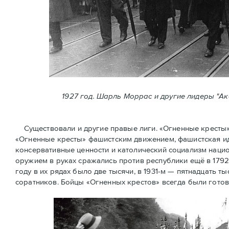
1927 год. Шарль Моррас и другие лидеры "А
Существовали и другие правые лиги. «Огненные кресты» (
«Огненные крeсты» фашистским движением, фашистская ид
консервативные ценности и католический социализм нацио
оружием в руках сражались против республики ещё в 1792
году в их рядах было две тысячи, в 1931-м — пятнадцать ты
соратников. Бойцы «Огненных крестов» всегда были готов