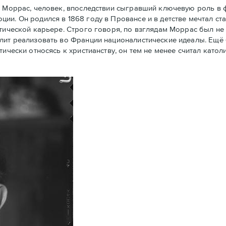
 Моррас, человек, впоследствии сыгравший ключевую роль в
ии. Он родился в 1868 году в Провансе и в детстве мечтал ст
тической карьере. Строго говоря, по взглядам Моррас был не 
олит реализовать во Франции националистические идеалы. Ещё
тически относясь к христианству, он тем не менее считал кат