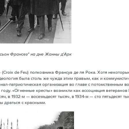
ксьон Франсез" на дне Жанны д'Арк
Croix de Feu) полковника Франсуа де ля Рока. Хотя некоторы
еология была столь же чужда этим правым, как и коммунистич
нал-патриотическая организация во главе с потомственным в
 году. «Огненные кресты» возникли как ассоциация ветеранов
сяч, в 1932-м — восемьдесят тысяч, в 1934-м — сто пятьдесят ты
ы драться с красными.