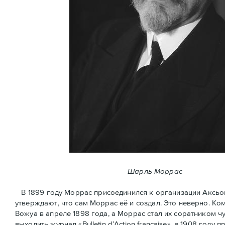
Шарль Моррас
В 1899 году Моррас присоединился к организации Аксьон Ф
утверждают, что сам Моррас её и создал. Это неверно. К
Вожуа в апреле 1898 года, а Моррас стал их соратником ч
выходить журнал «Bulletin d’Action française», в 1908 год