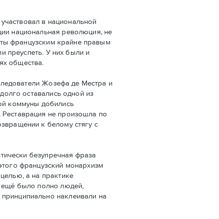
 участвовал в национальной
ции национальная революция, не
даты французским крайне правым
и преуспеть. У них были и
ях общества.
следователи Жозефа де Местра и
 долго оставались одной из
кой коммуны добились
. Реставрация не произошла по
озвращении к белому стягу с
стически безупречная фраза
 этого французский монархизм
целью, а на практике
е ещё было полно людей,
 принципиально наклеивали на