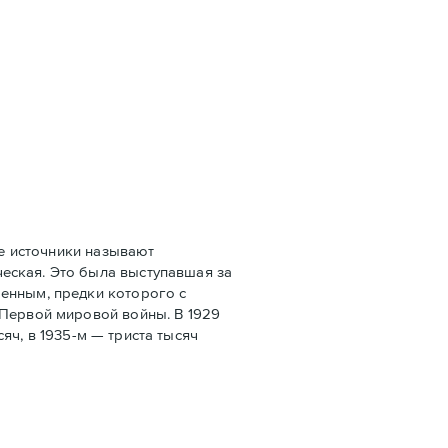
е источники называют
еская. Это была выступавшая за
оенным, предки которого с
 Первой мировой войны. В 1929
сяч, в 1935-м — триста тысяч