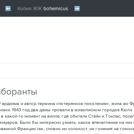
аборанты
рдизма и автор термина «потерянное поколение», жила во Фра
изни. 1943 год две дамы провели в живописном городке Кюло 
в какой-то момент на вилле, где обитали Стайн и Токлас, посе
мемуаров. Было бы интересно узнать, какое впечатление на ни
анной Франции так, словно ни холокост, ни гонения на гомос