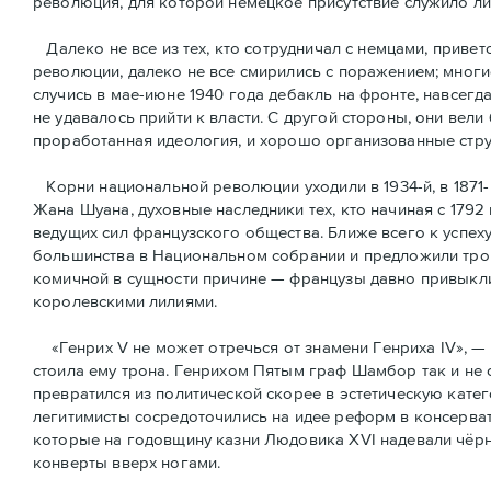
революция, для которой немецкое присутствие служило л
Далеко не все из тех, кто сотрудничал с немцами, привет
революции, далеко не все смирились с поражением; многи
случись в мае-июне 1940 года дебакль на фронте, навсегд
не удавалось прийти к власти. С другой стороны, они вели
проработанная идеология, и хорошо организованные стру
Корни национальной революции уходили в 1934-й, в 1871-
Жана Шуана, духовные наследники тех, кто начиная с 1792
ведущих сил французского общества. Ближе всего к успех
большинства в Национальном собрании и предложили трон
комичной в сущности причине — французы давно привыкли 
королевскими лилиями.
«Генрих V не может отречься от знамени Генриха IV», — 
стоила ему трона. Генрихом Пятым граф Шамбор так и не 
превратился из политической скорее в эстетическую кате
легитимисты сосредоточились на идее реформ в консерват
которые на годовщину казни Людовика XVI надевали чёрн
конверты вверх ногами.