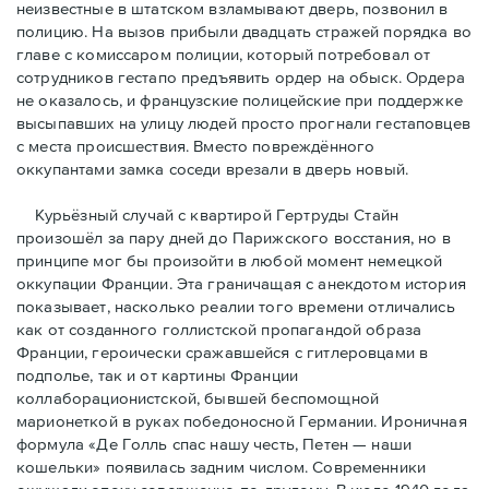
неизвестные в штатском взламывают дверь, позвонил в
полицию. На вызов прибыли двадцать стражей порядка во
главе с комиссаром полиции, который потребовал от
сотрудников гестапо предъявить ордер на обыск. Ордера
не оказалось, и французские полицейские при поддержке
высыпавших на улицу людей просто прогнали гестаповцев
с места происшествия. Вместо повреждённого
оккупантами замка соседи врезали в дверь новый.
Курьёзный случай с квартирой Гертруды Стайн
произошёл за пару дней до Парижского восстания, но в
принципe мог бы произойти в любой момент немецкой
оккупации Франции. Эта граничащая с анекдотом история
показывает, насколько реалии того времени отличались
как от созданного голлистской пропагандой образа
Франции, героически сражавшейся с гитлеровцами в
подполье, так и от картины Франции
коллаборационистской, бывшей беспомощной
марионеткой в руках победоносной Германии. Ироничная
формула «Де Голль спас нашу честь, Петен — наши
кошельки» появилась задним числом. Современники