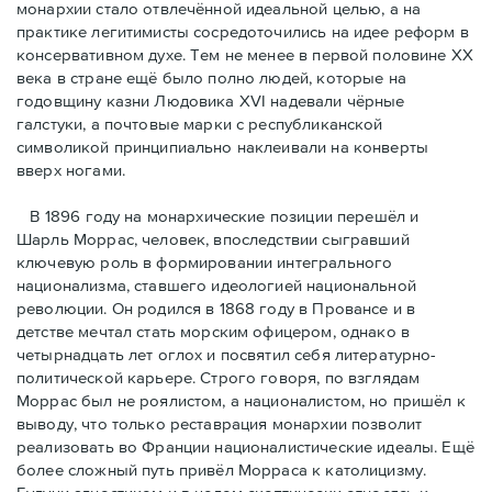
монархии стало отвлечённой идеальной целью, а на
практике легитимисты сосредоточились на идее реформ в
консервативном духе. Тем не менее в первой половине ХХ
века в стране ещё было полно людей, которые на
годовщину казни Людовика XVI надевали чёрные
галстуки, а почтовые марки с республиканской
символикой принципиально наклеивали на конверты
вверх ногами.
В 1896 году на монархические позиции перешёл и
Шарль Моррас, человек, впоследствии сыгравший
ключевую роль в формировании интегрального
национализма, ставшего идеологией национальной
революции. Он родился в 1868 году в Провансе и в
детстве мечтал стать морским офицером, однако в
четырнадцать лет оглох и посвятил себя литературно-
политической карьере. Строго говоря, по взглядам
Моррас был не роялистом, а националистом, но пришёл к
выводу, что только реставрация монархии позволит
реализовать во Франции националистические идеалы. Ещё
более сложный путь привёл Морраса к католицизму.