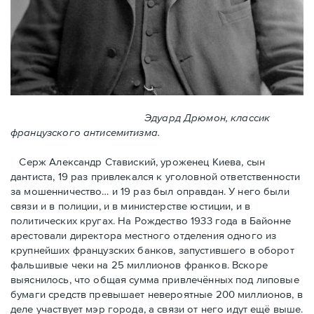
Эдуард Дрюмон, классик
французского антисемитизма.
Серж Александр Ставиский, уроженец Киева, сын
дантиста, 19 раз привлекался к уголовной ответственности
за мошенничество… и 19 раз был оправдан. У него были
связи и в полиции, и в министерстве юстиции, и в
политических кругах. На Рождество 1933 года в Байoнне
арестовали директора местного отделения одного из
крупнейших французских банков, запустившего в оборот
фальшивые чеки на 25 миллионов франков. Вскоре
выяснилось, что общая сумма привлечённых под липовые
бумаги средств превышает невероятные 200 миллионов, в
деле участвует мэр города, a связи от него идут ещё выше.