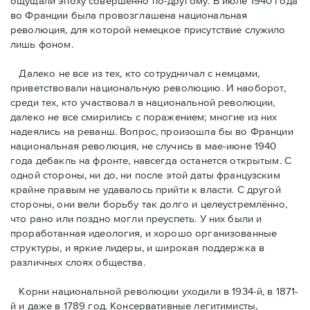
ощущали эпоху совершенно по-другому. В июле 1940 года
во Франции была провозглашена национальная
революция, для которой немецкое присутствие служило
лишь фоном.
Далеко не все из тех, кто сотрудничал с немцами,
приветствовали национальную революцию. И наоборот,
среди тех, кто участвовал в национальной революции,
далеко не все смирились с поражением; многие из них
надеялись на реванш. Вопрос, произошла бы во Франции
национальная революция, не случись в мае-июне 1940
года дебакль на фронте, навсегда останется открытым. С
одной стороны, ни до, ни после этой даты французским
крайне правым не удавалось прийти к власти. С другой
стороны, они вели борьбу так долго и целеустремлённо,
что рано или поздно могли преуспеть. У них были и
проработанная идеология, и хорошо организованные
структуры, и яркие лидеры, и широкая поддержка в
различных слоях общества.
Корни национальной революции уходили в 1934-й, в 1871-
й и даже в 1789 год. Консервативные легитимисты,