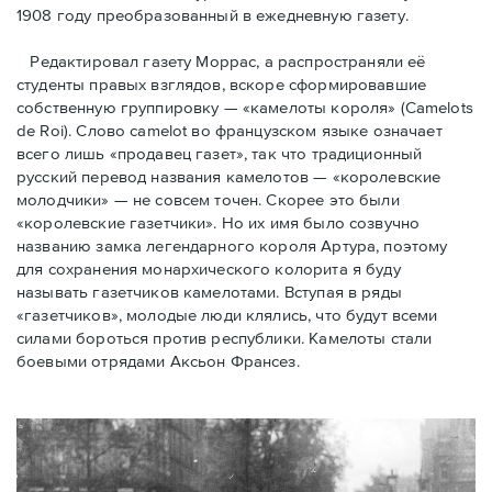
1908 году преобразованный в ежедневную газету.
Редактировал газету Моррас, а распространяли её
студенты правых взглядов, вскоре сформировавшие
собственную группировку — «камелоты короля» (Camelots
de Roi). Слово camelot во французском языке означает
всего лишь «продавец газет», так что традиционный
русский перевод названия камелотов — «королевские
молодчики» — не совсем точен. Скорее это были
«королевские газетчики». Но их имя было созвучно
названию замка легендарного короля Артура, поэтому
для сохранения монархического колорита я буду
называть газетчиков камелотами. Вступая в ряды
«газетчиков», молодые люди клялись, что будут всеми
силами бороться против республики. Камелоты стали
боевыми отрядами Аксьон Франсез.