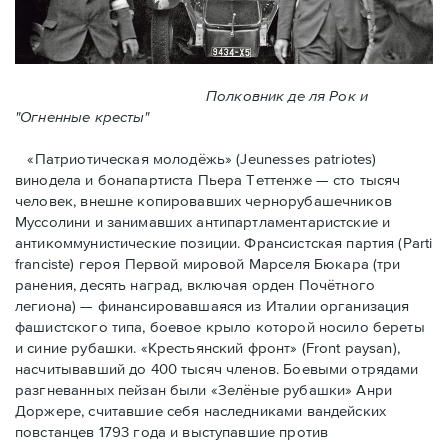
Полковник де ля Рок и
"Огненные кресты"
«Патриотическая молодёжь» (Jeunesses patriotes)
винодела и бонапартиста Пьера Тeттенже — cто тысяч
человек, внешне копировавших чернорубашечников
Муссолини и занимавших антипартламентаристские и
антикоммунистические позиции. Франсистская партия (Parti
franciste) героя Первой мировой Марселя Бюкара (три
ранения, десять наград, включая орден Почётного
легиона) — финансировавшаяся из Италии организация
фашистского типа, боевое крыло которой носило береты
и синие рубашки. «Крестьянский фронт» (Front paysan),
насчитывавший до 400 тысяч членов. Боевыми отрядами
разгневанных пейзан были «Зелёные рубашки» Анри
Доржере, считавшие себя наследниками вандейских
повстанцев 1793 года и выступавшие против