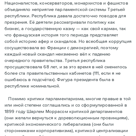
Националистов, консерваторов, монархистов и фашистов
объединяло неприятие парламентской системы Третьей
республики. Республика давала достаточно поводов для
презрения. Её деятели рассматривали политику как
бизнес, а государственную казну — как свой карман, так
что французская история того периода представляет
собой историю афер и скандалов. Но всеобщая коррупция
сосуществовала во Франции с демократией, поэтому
каждый новый скандал неизменно вёл к падению
очередного правительства. Третья республика
просуществовала 68 лет, и за это время в ней сменилось
более ста правительственных кабинетов (111, если я не
ошибаюсь в подсчётах). Фигура президента была в
республике номинальной.
Помимо критики парламентаризма, многие правые в той
или иной степени соглашались и со сформулированной в
1899 году Шарлем Моррасом критикой департаментов
(они желали вернуться к дореволюционным провинциям),
критикой экономического либерализма (они были
сторонниками корпоративизма), критикой централизации