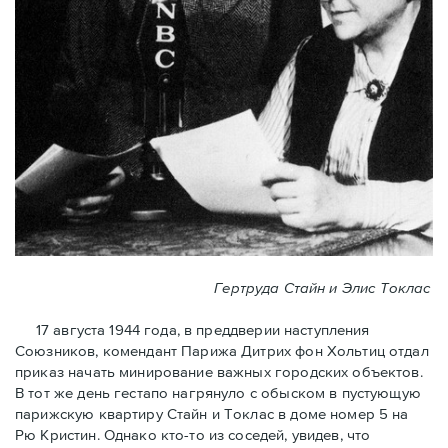
Гертруда Стайн и Элис Токлас
17 августа 1944 года, в преддверии наступления
Союзников, комендант Парижа Дитрих фон Хольтиц отдал
приказ начать минирование важных городских объектов.
В тот же день гестапо нагрянуло с обыском в пустующую
парижскую квартиру Стайн и Токлaс в домe номер 5 на
Рю Кристин. Однако кто-то из соседей, увидев, что