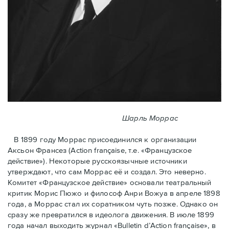
Шарль Моррас
В 1899 году Моррас присоединился к организации
Аксьон Франсез (Action française, т.е. «Французское
действие»). Некоторые русскоязычные источники
утверждают, что сам Моррас её и создал. Это неверно.
Комитет «Французское действие» основали театральный
критик Морис Пюжо и философ Анри Вожуа в апреле 1898
года, а Моррас стал их соратником чуть позже. Однако он
сразу же превратился в идеолога движения. В июле 1899
года начал выходить журнал «Bulletin d’Action française», в