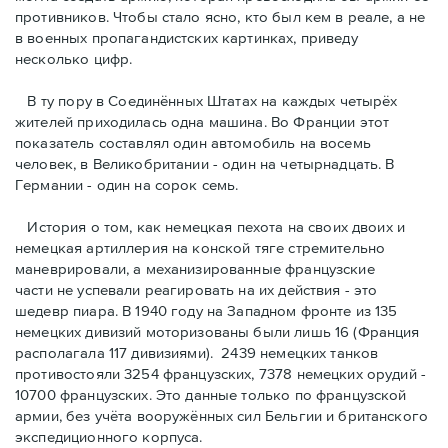
противников. Чтобы стало ясно, кто был кем в реале, а не
в военных пропагандистских картинках, приведу
несколько цифр.
В ту пору в Соединённых Штатах на каждых четырёх
жителей приходилась одна машина. Во Франции этот
показатель составлял один автомобиль на восемь
человек, в Великобритании - один на четырнадцать. В
Германии - один на сорок семь.
История о том, как немецкая пехота на своих двоих и
немeцкая артиллерия на конской тяге стремительно
маневрировали, а механизированные французские
части не успевали реагировать на их действия - это
шедевр пиара. В 1940 году на Западном фронте из 135
немецких дивизий моторизованы были лишь 16 (Франция
располагала 117 дивизиями). 2439 немецких танков
противостояли 3254 французских, 7378 немецких орудий -
10700 французских. Это данные только по французской
армии, без учёта вооружённых сил Бельгии и британского
экспедиционного корпуса.