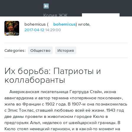
bohemicus (
bohemicus
) wrote,
2017
-
04
-
12
14:29:00
Categories:
Общество
История
Их борьба: Патриоты и
коллаборанты
Американская писательница Гертруда Стайн, икона
авангардизма и автор термина «потерянное поколение»,
жила во Франции с 1902 года. В 1907-м она познакомилась
с Элис Токлас, ставшей любовью всей её жизни. 1943 год
две дамы провели в живописном городке Кюло в
предгорьях Альп, недалеко от швейцарской границы. В
Кюло стоял немецкий гарнизон, и в какой-то момент на