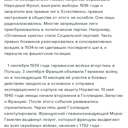
Народный Фронт, выиграли выборы 1936 года и
запретили все правые лиги. Естественно, правые
настроения в обществе от этого не ослабли. Они лишь
радикализовались. Многие запрещённые лиги
преобразовались в политические партии. Например,
«Огненные кресты» стали Социальной партией. Часть
правых боевиков разочаровалась в консервативных
вождях, в 1934-м не сделавших последнего шага, и
перешла на фашистские позиции.
1 сентября 1939 года германские войска вторглись в
Польшу. 3 сентября Франция объявила Германии войну,
но в последующие 10 месяцев её участие в боевых
действиях сводилось в основном к отправке
экспедиционного корпуса на защиту Норвегии. 10 мая
1940 года немцы начали вторжение в Голландию, Бельгию
и Францию. После этого события развивались
стремительно. Через пять дней Голландия
капитулировала. Французский главнокомандующий Морис
Гамелен выдвинул лозунг, который французы выдвигают
во всех серьёзных войнах, начиная с 1792 года -