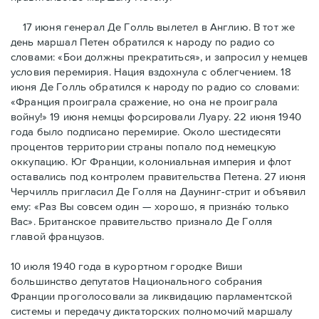
17 июня генерал Де Голль вылетел в Англию. В тот же
день маршал Петен обратился к народу по радио со
словами: «Бои должны прекратиться», и запросил у немцев
условия перемирия. Нация вздохнула с облегчением. 18
июня Де Голль обратился к народу по радио со словами:
«Франция проиграла сражение, но она не проиграла
войну!» 19 июня немцы форсировали Луару. 22 июня 1940
года было подписано перемирие. Около шестидесяти
процентов территории страны попало под немецкую
оккупацию. Юг Франции, колониальная империя и флот
оставались под контролем правительства Петена. 27 июня
Черчилль пригласил Де Голля на Даунинг-стрит и объявил
ему: «Раз Вы совсем один — хорошо, я признáю только
Вас». Британское правительство признало Де Голля
главой французов.
10 июля 1940 года в курортном городке Виши
большинство депутатов Национального собрания
Франции проголосовали за ликвидацию парламентской
системы и передачу диктаторских полномочий маршалу