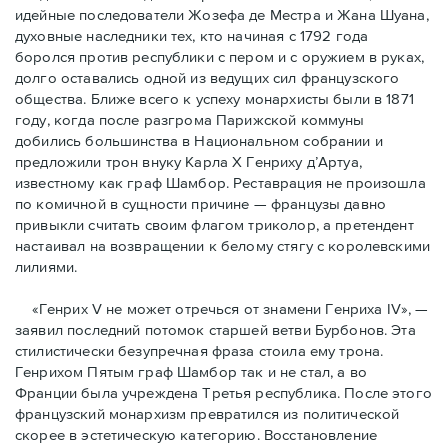
идейные последователи Жозефа де Местра и Жана Шуана,
духовные наследники тех, кто начиная с 1792 года
боролся против республики с пером и с оружием в руках,
долго оставались одной из ведущих сил французского
общества. Ближе всего к успеху монархисты были в 1871
году, когда после разгрома Парижской коммуны
добились большинства в Национальном собрании и
предложили трон внуку Карла Х Генриху д’Артуа,
известному как граф Шамбор. Реставрация не произошла
по комичной в сущности причине — французы давно
привыкли считать своим флагoм триколор, а претендент
настаивал на возвращении к белому стягу с королевскими
лилиями.
«Генрих V не может отречься от знамени Генриха IV», —
заявил последний потомок старшей ветви Бурбонов. Эта
стилистически безупречная фраза стоила ему трона.
Генрихом Пятым граф Шамбор так и не стал, а во
Франции была учреждена Третья республика. После этого
французский монархизм превратился из политической
скорее в эстетическую категорию. Восстановление