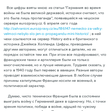
Bсе цифры взяты мною из статьи "Германия во время
войны не была великой державой, историки считают, что
это была лишь пропаганда", появившейся на чешском
сервере eurozpravy.cz. 6 апреля сего года
http://zahranicni.eurozpravy.cz/eu/186147-nemecko-za-valky-
velmoci-nebylo-slo-jen-o-propagandu-mini-historici/
; в ней
чехи ссылаются на сервер History extra и британского
историка Джеймса Холланда. Цифры, привoдимые
другими авторами, могут отличаться в деталях, но их
порядок остаётся тем же. При этом все подчёркивают, что
французские танки и артиллерия были не только
многочисленнее, но и лучше немецких. Труднее сказать, у
кого в 1940 году был перевес в авиации. Разные авторы
приводят взаимоисключающие данные. В любом случае
причины капитуляции Франции носили не военный, а
политический характер.
Думаю, чисто технически Франция была в состоянии
выиграть войну с Германией даже в одиночку. Но, с точки
зрения политики, победа в войне, идущей по чужому