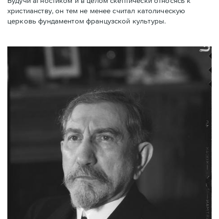
Будучи агностиком и в целом скептически относясь к
христианству, он тем не менее считал католическую
церковь фундаментом французской культуры.