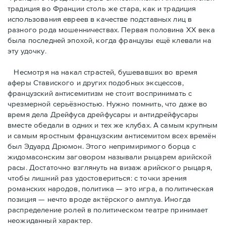
традиция во Франции столь же стара, как и традиция
использования евреев в качестве подставных лиц в
разного рода мошенничествах. Первая половина ХХ века
была последней эпохой, когда французы ещё клевали на
эту удочку.
Несмотря на накал страстей, бушевавших во время
аферы Ставиского и других подобных эксцессов,
французский антисемитизм не стоит воспринимать с
чрезмерной серьёзностью. Нужно помнить, что даже во
время дела Дрейфуса дрейфусары и антидрейфусары
вместе обедали в одних и тех же клубах. А самым крупным
и самым яростным французским антисемитом всех времён
был Эдуард Дрюмон. Этого непримиримого борца с
жидомасонским заговором называли рыцарем арийской
расы. Достаточно взглянуть на визаж арийского рыцаря,
чтобы лишний раз удостовериться: с точки зрения
романских народов, политика — это игра, а политическая
позиция — нечто вроде актёрского амплуа. Иногда
распределение ролей в политическом театре принимает
неожиданный характер.