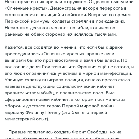
Некоторые из них пришли с оружием. Отдельно выступили
«Огненные кресты». Демонстрация вскоре переросла в
столкновения с полицией и войсками. Впервые со времён
Парижской коммуны солдаты стреляли в гражданских.
Несколько десятков человек погибли, количество
раненых на обеих сторонах исчислялось тысячами.
Кажется, все сходятся во мнении, что если бы к драке
присоединились «Огненные кресты», правые лиги
выиграли бы это противостояние и взяли бы власть. Но
полковник де ля Рок заявил, что Франция ещё не готова, и
его люди ограничились участием в мирной манифестации.
Уличную схватку выиграла полиция, однако пресса стала
называть действующий социалистический кабинет
правительством убийц, и правительство пало. Был
сформирован новый кабинет, в котором пост министра
обороны достался герою Первой мировой войны
маршалу Филиппу Петену (это был его первый
министерский опыт).
Правые пoпытались создать Фронт Свободы, но не
смогли объединиться. Левые, напротив, образовали