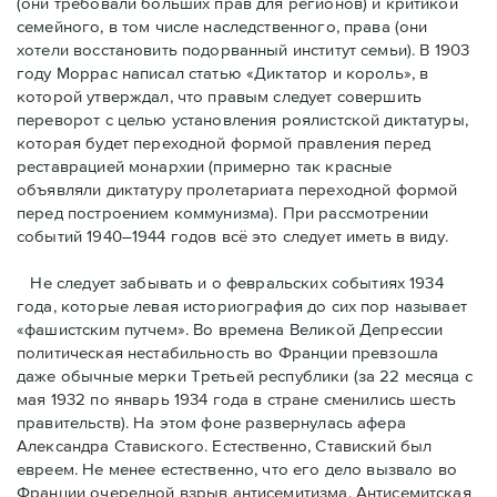
(они требовали бóльших прав для регионов) и критикой
семейного, в том числе наследственного, права (они
хотели восстановить подорванный институт семьи). В 1903
году Моррас написал статью «Диктатор и король», в
которой утверждал, что правым следует совершить
переворот с целью установления роялистской диктатуры,
которая будет переходной формой правления перед
реставрацией монархии (примерно так красные
объявляли диктатуру пролетариата переходной формой
перед построением коммунизма). При рассмотрении
событий 1940–1944 годов всё это следует иметь в виду.
Не следует забывать и о февральских событиях 1934
года, которые левая историография до сих пор называет
«фашистским путчем». Во времена Великой Депрессии
политическая нестабильность во Франции превзошла
даже обычные мерки Третьей республики (за 22 месяца с
мая 1932 по январь 1934 года в стране сменились шесть
правительств). На этом фоне развернулась афера
Александра Ставиского. Естественно, Ставиский был
евреем. Не менее естественно, что его дело вызвало во
Франции очередной взрыв антисемитизма. Антисемитская