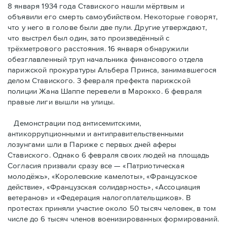
8 января 1934 года Ставиского нашли мёртвым и
объявили его смерть самоубийством. Некоторые говорят,
что у него в голове были две пули. Другие утверждают,
что выстрел был один, зато произведённый с
трёхметровoго расстояния. 16 января обнаружили
обезглавленный труп начальника финансового отдела
парижской прокуратуры Альбера Принса, занимавшегося
делом Cтавиского. 3 февраля префекта парижской
полиции Жана Шаппе перевели в Марокко. 6 февраля
правые лиги вышли на улицы.
Демонстрации под антисемитскими,
антикоррупционными и антиправительственными
лозунгами шли в Париже с первых дней аферы
Ставиского. Однако 6 февраля своих людей на площадь
Согласия призвали сразу все — «Патриотическая
молодёжь», «Королевские камелоты», «Французское
действие», «Французская солидарность», «Ассоциация
ветеранов» и «Федерация налогоплательщиков». В
протестах приняли участие около 50 тысяч человек, в том
числе до 6 тысяч членов военизированных формирований.