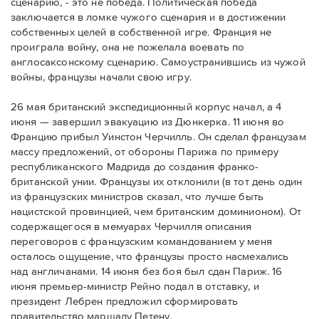
сценарию, - это не победа. Политическая победа
заключается в ломке чужого сценария и в достижении
собственных целей в собственной игре. Франция не
проиграла войну, она не пожелала воевать по
англосаксонскому сценарию. Самоустранившись из чужой
войны, французы начали свою игру.
26 мая британский экспедиционный корпус начал, а 4
июня — завершил эвакуацию из Дюнкерка. 11 июня во
Францию прибыл Уинстон Черчилль. Он сделал французам
массу предложений, от обороны Парижа по примеру
республиканского Мадрида до создания франко-
британской унии. Французы их отклонили (в тот день один
из французских министров сказал, что лучше быть
нацистской провинцией, чем британским доминионом). От
содержащегося в мемуарах Черчилля описания
переговоров с французским командованием у меня
осталось ощущение, что французы просто насмехались
над англичанами. 14 июня без боя был сдан Париж. 16
июня премьер-министр Рейно подал в отставку, и
президент Лебрен предложил сформировать
правительство маршалу Петену.