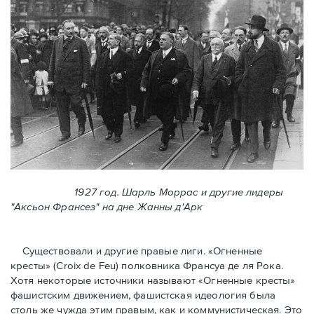
1927 год. Шарль Моррас и другие лидеры
"Аксьон Франсез" на дне Жанны д'Арк
Существовали и другие правые лиги. «Огненные
кресты» (Croix de Feu) полковника Франсуа де ля Рока.
Хотя некоторые источники называют «Огненные крeсты»
фашистским движением, фашистская идеология была
столь же чужда этим правым, как и коммунистическая. Это