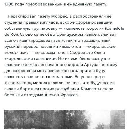
1908 году преобразованный в ежедневную газету.
Редактировал газету Моррас, а распространяли её
студенты правых взглядов, вскоре сформировавшие
собственную группировку — «камелоты короля» (Camelots
de Roi). Слово camelot во французском языке означает
всего лишь «продавец газет», так что традиционный
русский перевод названия камелотов — «королевские
молодчики» — не совсем точен. Скорее это были
«королевские газетчики». Но их имя было созвучно
названию замка легендарного короля Артура, поэтому
для сохранения монархического колорита я буду
называть газетчиков камелотами. Вступая в ряды
«газетчиков», молодые люди клялись, что будут всеми
силами бороться против республики. Камелоты стали
боевыми отрядами Аксьон Франсез.