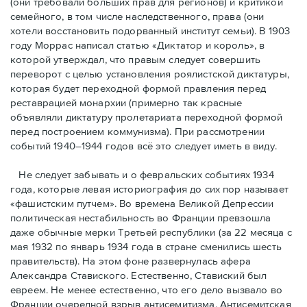
(они требовали бóльших прав для регионов) и критикой
семейного, в том числе наследственного, права (они
хотели восстановить подорванный институт семьи). В 1903
году Моррас написал статью «Диктатор и король», в
которой утверждал, что правым следует совершить
переворот с целью установления роялистской диктатуры,
которая будет переходной формой правления перед
реставрацией монархии (примерно так красные
объявляли диктатуру пролетариата переходной формой
перед построением коммунизма). При рассмотрении
событий 1940–1944 годов всё это следует иметь в виду.
Не следует забывать и о февральских событиях 1934
года, которые левая историография до сих пор называет
«фашистским путчем». Во времена Великой Депрессии
политическая нестабильность во Франции превзошла
даже обычные мерки Третьей республики (за 22 месяца с
мая 1932 по январь 1934 года в стране сменились шесть
правительств). На этом фоне развернулась афера
Александра Ставиского. Естественно, Ставиский был
евреем. Не менее естественно, что его дело вызвало во
Франции очередной взрыв антисемитизма. Антисемитская