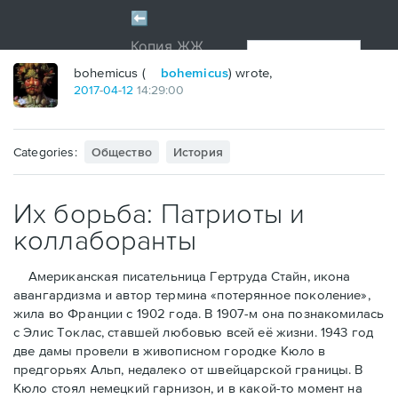
bohemicus (
bohemicus
) wrote,
2017
-
04
-
12
14:29:00
Categories:
Общество
История
Их борьба: Патриоты и
коллаборанты
Американская писательница Гертруда Стайн, икона
авангардизма и автор термина «потерянное поколение»,
жила во Франции с 1902 года. В 1907-м она познакомилась
с Элис Токлас, ставшей любовью всей её жизни. 1943 год
две дамы провели в живописном городке Кюло в
предгорьях Альп, недалеко от швейцарской границы. В
Кюло стоял немецкий гарнизон, и в какой-то момент на