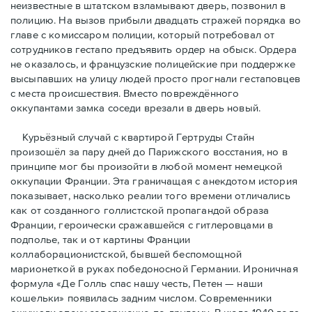
неизвестные в штатском взламывают дверь, позвонил в
полицию. На вызов прибыли двадцать стражей порядка во
главе с комиссаром полиции, который потребовал от
сотрудников гестапо предъявить ордер на обыск. Ордера
не оказалось, и французские полицейские при поддержке
высыпавших на улицу людей просто прогнали гестаповцев
с места происшествия. Вместо повреждённого
оккупантами замка соседи врезали в дверь новый.
Курьёзный случай с квартирой Гертруды Стайн
произошёл за пару дней до Парижского восстания, но в
принципe мог бы произойти в любой момент немецкой
оккупации Франции. Эта граничащая с анекдотом история
показывает, насколько реалии того времени отличались
как от созданного голлистской пропагандой образа
Франции, героически сражавшейся с гитлеровцами в
подполье, так и от картины Франции
коллаборационистской, бывшей беспомощной
марионеткой в руках победоносной Германии. Ироничная
формула «Де Голль спас нашу честь, Петен — наши
кошельки» появилась задним числом. Современники