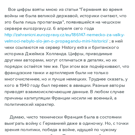
Bсе цифры взяты мною из статьи "Германия во время
войны не была великой державой, историки считают, что
это была лишь пропаганда", появившейся на чешском
сервере eurozpravy.cz. 6 апреля сего года
http://zahranicni.eurozpravy.cz/eu/186147-nemecko-za-valky-
velmoci-nebylo-slo-jen-o-propagandu-mini-historici/
; в ней
чехи ссылаются на сервер History extra и британского
историка Джеймса Холланда. Цифры, привoдимые
другими авторами, могут отличаться в деталях, но их
порядок остаётся тем же. При этом все подчёркивают, что
французские танки и артиллерия были не только
многочисленнее, но и лучше немецких. Труднее сказать, у
кого в 1940 году был перевес в авиации. Разные авторы
приводят взаимоисключающие данные. В любом случае
причины капитуляции Франции носили не военный, а
политический характер.
Думаю, чисто технически Франция была в состоянии
выиграть войну с Германией даже в одиночку. Но, с точки
зрения политики, победа в войне, идущей по чужому