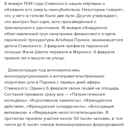
8 января 1934 года Ставиского нашли мёртвым и
объявили его смерть самоубийством. Некоторые говорят,
что у него в голове были две пули. Другие утверждают,
что выстрел был один, зато произведённый с
трёхметровoго расстояния. 16 января обнаружили
обезглавленный труп начальника финансового отдела
парижской прокуратуры Альбера Принса, занимавшегося
делом Cтавиского. 3 февраля префекта парижской
полиции Жана Шаппе перевели в Марокко. 6 февраля
правые лиги вышли на улицы.
Демонстрации под антисемитскими,
антикоррупционными и антиправительственными
лозунгами шли в Париже с первых дней аферы
Ставиского. Однако 6 февраля своих людей на площадь
Согласия призвали сразу все — «Патриотическая
молодёжь», «Королевские камелоты», «Французское
действие», «Французская солидарность», «Ассоциация
ветеранов» и «Федерация налогоплательщиков». В
протестах приняли участие около 50 тысяч человек, в том
числе до 6 тысяч членов военизированных формирований.