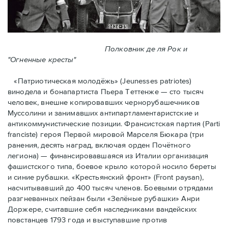
Полковник де ля Рок и
"Огненные кресты"
«Патриотическая молодёжь» (Jeunesses patriotes)
винодела и бонапартиста Пьера Тeттенже — cто тысяч
человек, внешне копировавших чернорубашечников
Муссолини и занимавших антипартламентаристские и
антикоммунистические позиции. Франсистская партия (Parti
franciste) героя Первой мировой Марселя Бюкара (три
ранения, десять наград, включая орден Почётного
легиона) — финансировавшаяся из Италии организация
фашистского типа, боевое крыло которой носило береты
и синие рубашки. «Крестьянский фронт» (Front paysan),
насчитывавший до 400 тысяч членов. Боевыми отрядами
разгневанных пейзан были «Зелёные рубашки» Анри
Доржере, считавшие себя наследниками вандейских
повстанцев 1793 года и выступавшие против