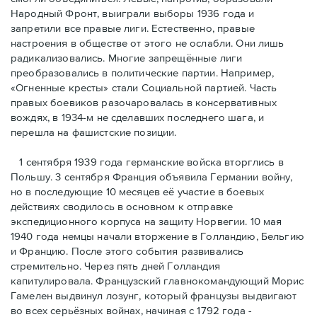
Народный Фронт, выиграли выборы 1936 года и
запретили все правые лиги. Естественно, правые
настроения в обществе от этого не ослабли. Они лишь
радикализовались. Многие запрещённые лиги
преобразовались в политические партии. Например,
«Огненные кресты» стали Социальной партией. Часть
правых боевиков разочаровалась в консервативных
вождях, в 1934-м не сделавших последнего шага, и
перешла на фашистские позиции.
1 сентября 1939 года германские войска вторглись в
Польшу. 3 сентября Франция объявила Германии войну,
но в последующие 10 месяцев её участие в боевых
действиях сводилось в основном к отправке
экспедиционного корпуса на защиту Норвегии. 10 мая
1940 года немцы начали вторжение в Голландию, Бельгию
и Францию. После этого события развивались
стремительно. Через пять дней Голландия
капитулировала. Французский главнокомандующий Морис
Гамелен выдвинул лозунг, который французы выдвигают
во всех серьёзных войнах, начиная с 1792 года -