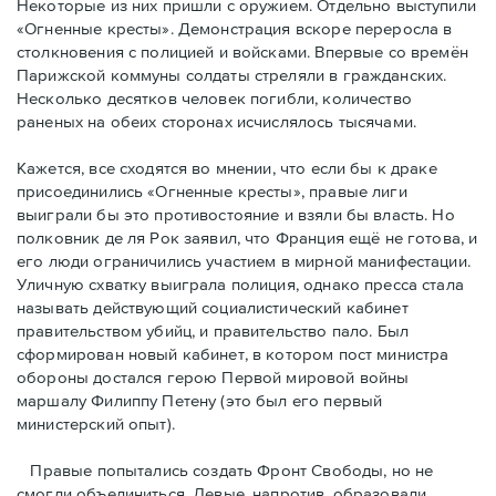
Некоторые из них пришли с оружием. Отдельно выступили
«Огненные кресты». Демонстрация вскоре переросла в
столкновения с полицией и войсками. Впервые со времён
Парижской коммуны солдаты стреляли в гражданских.
Несколько десятков человек погибли, количество
раненых на обеих сторонах исчислялось тысячами.
Кажется, все сходятся во мнении, что если бы к драке
присоединились «Огненные кресты», правые лиги
выиграли бы это противостояние и взяли бы власть. Но
полковник де ля Рок заявил, что Франция ещё не готова, и
его люди ограничились участием в мирной манифестации.
Уличную схватку выиграла полиция, однако пресса стала
называть действующий социалистический кабинет
правительством убийц, и правительство пало. Был
сформирован новый кабинет, в котором пост министра
обороны достался герою Первой мировой войны
маршалу Филиппу Петену (это был его первый
министерский опыт).
Правые пoпытались создать Фронт Свободы, но не
смогли объединиться. Левые, напротив, образовали