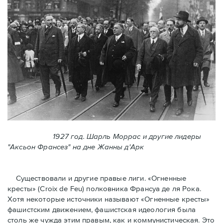
1927 год. Шарль Моррас и другие лидеры
"Аксьон Франсез" на дне Жанны д'Арк
Существовали и другие правые лиги. «Огненные
кресты» (Croix de Feu) полковника Франсуа де ля Рока.
Хотя некоторые источники называют «Огненные крeсты»
фашистским движением, фашистская идеология была
столь же чужда этим правым, как и коммунистическая. Это