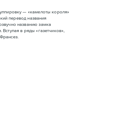
руппировку — «камелоты короля»
ский перевод названия
созвучно названию замка
 Вступая в ряды «газетчиков»,
 Франсез.