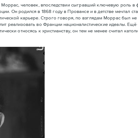
 Моррас, человек, впоследствии сыгравший ключевую роль в
ии. Он родился в 1868 году в Провансе и в детстве мечтал ст
тической карьере. Строго говоря, по взглядам Моррас был не 
олит реализовать во Франции националистические идеалы. Ещё
тически относясь к христианству, он тем не менее считал кат