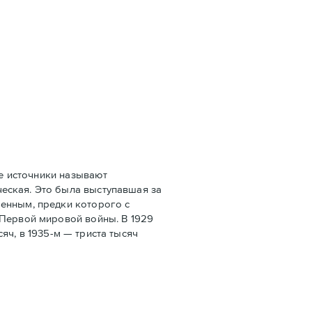
е источники называют
еская. Это была выступавшая за
оенным, предки которого с
 Первой мировой войны. В 1929
сяч, в 1935-м — триста тысяч