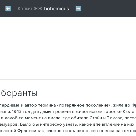
аборанты
рдизма и автор термина «потерянное поколение», жила во Фра
изни. 1943 год две дамы провели в живописном городке Кюло 
в какой-то момент на вилле, где обитали Стайн и Токлас, посе
мемуаров. Было бы интересно узнать, какое впечатление на ни
анной Франции так, словно ни холокост, ни гонения на гомос