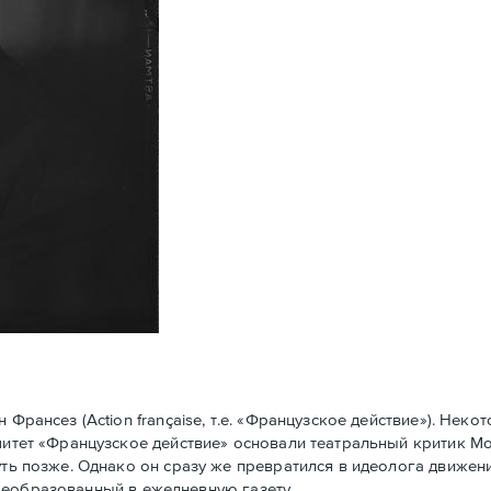
рансез (Action française, т.е. «Французское действие»). Нек
омитет «Французское действие» основали театральный критик 
уть позже. Однако он сразу же превратился в идеолога движени
у преобразованный в ежедневную газету.