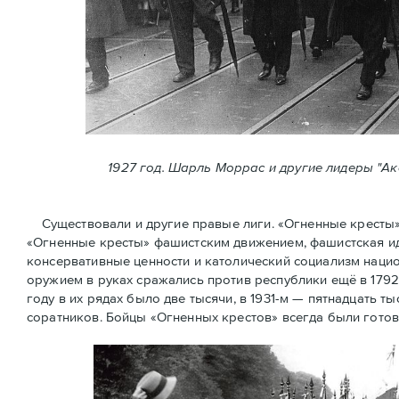
1927 год. Шарль Моррас и другие лидеры "А
Существовали и другие правые лиги. «Огненные кресты» (
«Огненные крeсты» фашистским движением, фашистская ид
консервативные ценности и католический социализм нацио
оружием в руках сражались против республики ещё в 1792
году в их рядах было две тысячи, в 1931-м — пятнадцать ты
соратников. Бойцы «Огненных крестов» всегда были готов