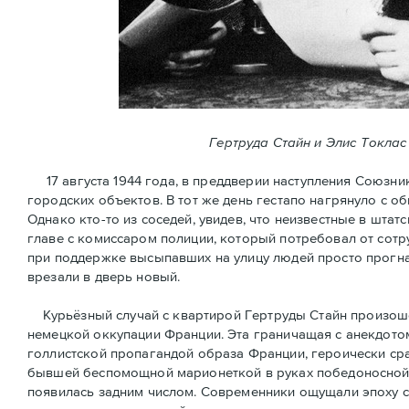
Гертруда Стайн и Элис Токлас
17 августа 1944 года, в преддверии наступления Союзни
городских объектов. В тот же день гестапо нагрянуло с 
Однако кто-то из соседей, увидев, что неизвестные в шт
главе с комиссаром полиции, который потребовал от сотр
при поддержке высыпавших на улицу людей просто прогна
врезали в дверь новый.
Курьёзный случай с квартирой Гертруды Стайн произошёл
немецкой оккупации Франции. Эта граничащая с анекдотом
голлистской пропагандой образа Франции, героически ср
бывшей беспомощной марионеткой в руках победоносной 
появилась задним числом. Современники ощущали эпоху 