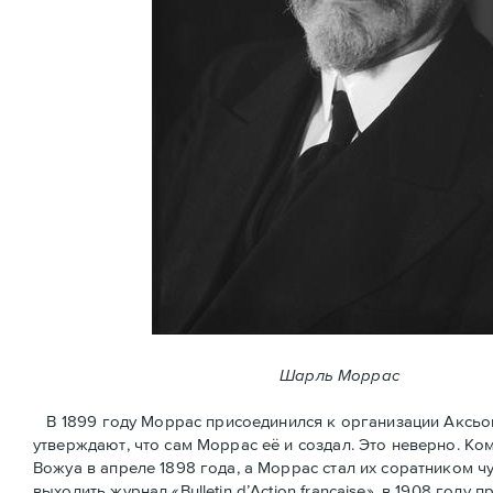
Шарль Моррас
В 1899 году Моррас присоединился к организации Аксьон Ф
утверждают, что сам Моррас её и создал. Это неверно. К
Вожуа в апреле 1898 года, а Моррас стал их соратником ч
выходить журнал «Bulletin d’Action française», в 1908 год