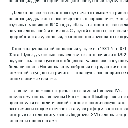
революция, для которой немецкое присутствие служило л
Далеко не все из тех, кто сотрудничал с немцами, привет
революции, далеко не все смирились с поражением; многи
случись в мае-июне 1940 года дебакль на фронте, навсегд
не удавалось прийти к власти. С другой стороны, они вели
проработанная идеология, и хорошо организованные стру
Корни национальной революции уходили в 1934-й, в 1871-
Жана Шуана, духовные наследники тех, кто начиная с 1792
ведущих сил французского общества. Ближе всего к успех
большинства в Национальном собрании и предложили трон
комичной в сущности причине — французы давно привыкли 
королевскими лилиями.
«Генрих V не может отречься от знамени Генриха IV», — 
стоила ему трона. Генрихом Пятым граф Шамбор так и не 
превратился из политической скорее в эстетическую кате
легитимисты сосредоточились на идее реформ в консерват
которые на годовщину казни Людовика XVI надевали чёрн
конверты вверх ногами.