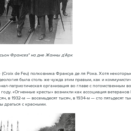
ксьон Франсез" на дне Жанны д'Арк
Croix de Feu) полковника Франсуа де ля Рока. Хотя некоторы
еология была столь же чужда этим правым, как и коммунистич
нал-патриотическая организация во главе с потомственным в
 году. «Огненные кресты» возникли как ассоциация ветеранов
сяч, в 1932-м — восемьдесят тысяч, в 1934-м — сто пятьдесят ты
ы драться с красными.