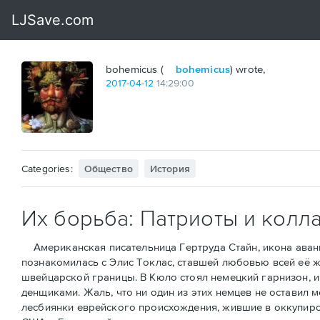
bohemicus (
bohemicus
) wrote,
2017
-
04
-
12
14:29:00
Categories:
Общество
История
Их борьба: Патриоты и колл
Американская писательница Гертруда Стайн, икона аванга
познакомилась с Элис Токлас, ставшей любовью всей её ж
швейцарской границы. В Кюло стоял немецкий гарнизон, и 
денщиками. Жаль, что ни один из этих немцев не оставил 
лесбиянки еврейского происхождения, жившие в оккупиров