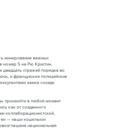
ать минирование важных
e номер 5 на Рю Кристин.
ли двадцать стражей порядка во
ось, и французские полицейские
оккупантами замка соседи
бы произойти в любой момент
ись как от созданного
ции коллаборационистской,
тен — наши кошельки»
ровозглашена национальная