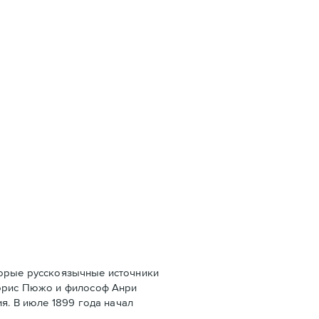
оторые русскоязычные источники
Морис Пюжо и философ Анри
я. В июле 1899 года начал