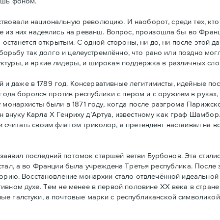
ишь фоном.
ствовали национальную революцию. И наоборот, среди тех, кто
е из них надеялись на реванш. Вопрос, произошла бы во Фран
а останется открытым. С одной стороны, ни до, ни после этой 
 борьбу так долго и целеустремлённо, что рано или поздно могл
ктуры, и яркие лидеры, и широкая поддержка в различных сло
й и даже в 1789 год. Консервативные легитимисты, идейные по
 года боролся против республики с пером и с оружием в руках,
у монархисты были в 1871 году, когда после разгрома Парижс
 внуку Карла Х Генриху д’Артуа, известному как граф Шамбор
считать своим флагoм триколор, а претендент настаивал на в
заявил последний потомок старшей ветви Бурбонов. Эта стили
стал, а во Франции была учреждена Третья республика. После
горию. Восстановление монархии стало отвлечённой идеальной 
ивном духе. Тем не менее в первой половине ХХ века в стран
ые галстуки, а почтовые марки с республиканской символикой