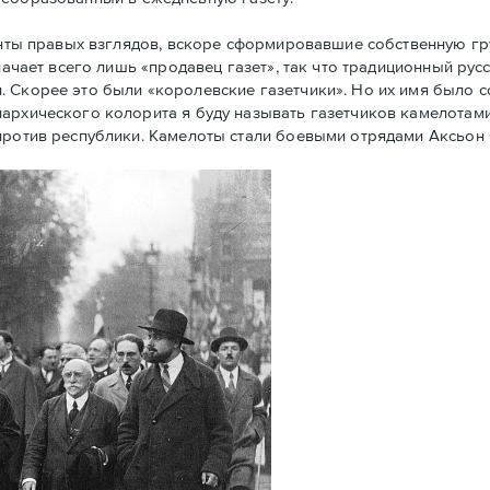
енты правых взглядов, вскоре сформировавшие собственную г
начает всего лишь «продавец газет», так что традиционный рус
. Скорее это были «королевские газетчики». Но их имя было 
архического колорита я буду называть газетчиков камелотами.
против республики. Камелоты стали боевыми отрядами Аксьон