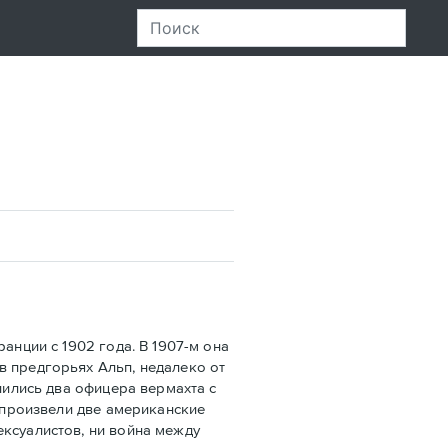
нции с 1902 года. В 1907-м она
в предгорьях Альп, недалеко от
лились два офицера вермахта с
х произвели две американские
ексуалистов, ни война между