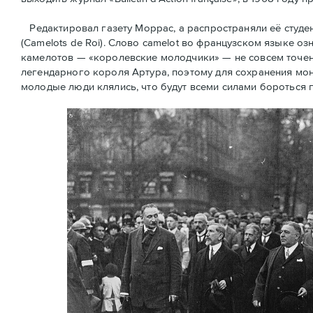
Редактировал газету Моррас, а распространяли её студ
(Camelots de Roi). Слово camelot во французском языке оз
камелотов — «королевские молодчики» — не совсем точен
легендарного короля Артура, поэтому для сохранения мон
молодые люди клялись, что будут всеми силами бороться 