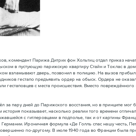
ков, комендант Парижа Дитрих фон Хольтиц отдал приказ нач
обыском в пустующую парижскую квартиру Стайн и Токлaс в дом
атском взламывают дверь, позвонил в полицию. На вызов прибы
удников гестапо предъявить ордер на обыск. Ордера не оказал
ли гестаповцев с места происшествия. Вместо повреждённого 
 за пару дней до Парижского восстания, но в принципe мог 
 история показывает, насколько реалии того времени отличал
ажавшейся с гитлеровцами в подполье, так и от картины Фран
Германии. Ироничная формула «Де Голль спас нашу честь, Пе
совершенно по-другому. В июле 1940 года во Франции была п