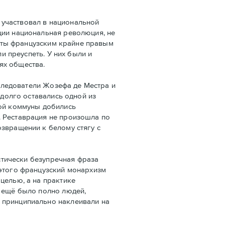
 участвовал в национальной
ции национальная революция, не
даты французским крайне правым
и преуспеть. У них были и
ях общества.
следователи Жозефа де Местра и
 долго оставались одной из
кой коммуны добились
. Реставрация не произошла по
озвращении к белому стягу с
стически безупречная фраза
 этого французский монархизм
целью, а на практике
е ещё было полно людей,
 принципиально наклеивали на