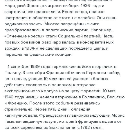
Народный Фронт, выиграли выборы 1936 года и
запретили все правые лиги. Естественно, правые
настроения в обществе от этого не ослабли. Они лишь
радикализовались. Многие запрещённые лиги
преобразовались в политические партии. Например,
«Огненные кресты» стали Социальной партией. Часть
правых боевиков разочаровалась в консервативных
вождях, в 1934-м не сделавших последнего шага, и
перешла на фашистские позиции.
1 сентября 1939 года германские войска вторглись в
Польшу. 3 сентября Франция объявила Германии войну,
но в последующие 10 месяцев её участие в боевых
действиях сводилось в основном к отправке
экспедиционного корпуса на защиту Норвегии. 10 мая
1940 года немцы начали вторжение в Голландию, Бельгию
и Францию. После этого события развивались
стремительно. Через пять дней Голландия
капитулировала. Французский главнокомандующий Морис
Гамелен выдвинул лозунг, который французы выдвигают
во всех серьёзных войнах, начиная с 1792 года -