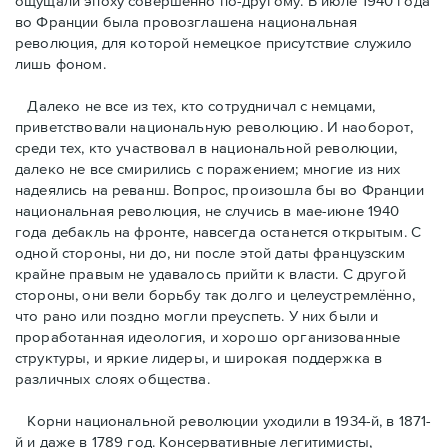
ощущали эпоху совершенно по-другому. В июле 1940 года
во Франции была провозглашена национальная
революция, для которой немецкое присутствие служило
лишь фоном.
Далеко не все из тех, кто сотрудничал с немцами,
приветствовали национальную революцию. И наоборот,
среди тех, кто участвовал в национальной революции,
далеко не все смирились с поражением; многие из них
надеялись на реванш. Вопрос, произошла бы во Франции
национальная революция, не случись в мае-июне 1940
года дебакль на фронте, навсегда останется открытым. С
одной стороны, ни до, ни после этой даты французским
крайне правым не удавалось прийти к власти. С другой
стороны, они вели борьбу так долго и целеустремлённо,
что рано или поздно могли преуспеть. У них были и
проработанная идеология, и хорошо организованные
структуры, и яркие лидеры, и широкая поддержка в
различных слоях общества.
Корни национальной революции уходили в 1934-й, в 1871-
й и даже в 1789 год. Консервативные легитимисты,