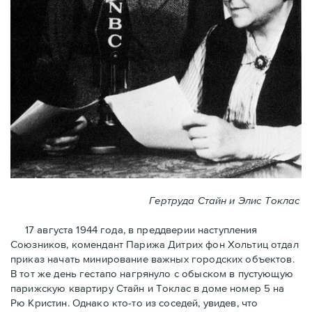
Гертруда Стайн и Элис Токлас
17 августа 1944 года, в преддверии наступления
Союзников, комендант Парижа Дитрих фон Хольтиц отдал
приказ начать минирование важных городских объектов.
В тот же день гестапо нагрянуло с обыском в пустующую
парижскую квартиру Стайн и Токлaс в домe номер 5 на
Рю Кристин. Однако кто-то из соседей, увидев, что