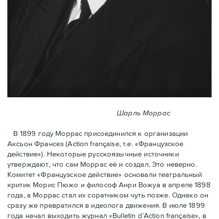
Шарль Моррас
В 1899 году Моррас присоединился к организации
Аксьон Франсез (Action française, т.е. «Французское
действие»). Некоторые русскоязычные источники
утверждают, что сам Моррас её и создал. Это неверно.
Комитет «Французское действие» основали театральный
критик Морис Пюжо и философ Анри Вожуа в апреле 1898
года, а Моррас стал их соратником чуть позже. Однако он
сразу же превратился в идеолога движения. В июле 1899
года начал выходить журнал «Bulletin d’Action française», в