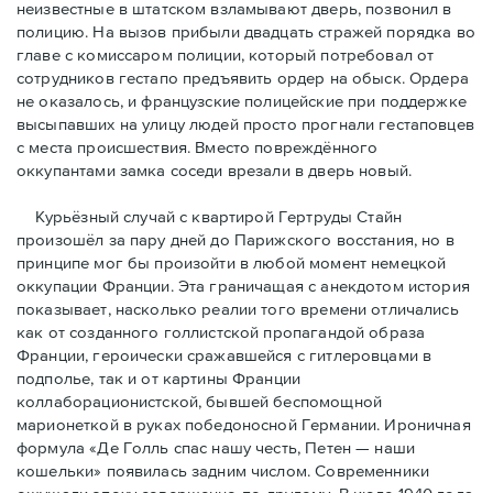
неизвестные в штатском взламывают дверь, позвонил в
полицию. На вызов прибыли двадцать стражей порядка во
главе с комиссаром полиции, который потребовал от
сотрудников гестапо предъявить ордер на обыск. Ордера
не оказалось, и французские полицейские при поддержке
высыпавших на улицу людей просто прогнали гестаповцев
с места происшествия. Вместо повреждённого
оккупантами замка соседи врезали в дверь новый.
Курьёзный случай с квартирой Гертруды Стайн
произошёл за пару дней до Парижского восстания, но в
принципe мог бы произойти в любой момент немецкой
оккупации Франции. Эта граничащая с анекдотом история
показывает, насколько реалии того времени отличались
как от созданного голлистской пропагандой образа
Франции, героически сражавшейся с гитлеровцами в
подполье, так и от картины Франции
коллаборационистской, бывшей беспомощной
марионеткой в руках победоносной Германии. Ироничная
формула «Де Голль спас нашу честь, Петен — наши
кошельки» появилась задним числом. Современники