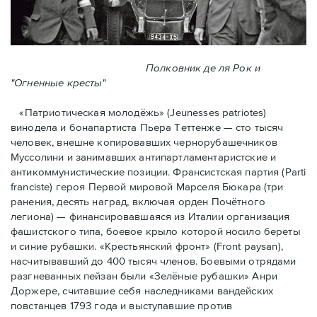
Полковник де ля Рок и
"Огненные кресты"
«Патриотическая молодёжь» (Jeunesses patriotes)
винодела и бонапартиста Пьера Тeттенже — cто тысяч
человек, внешне копировавших чернорубашечников
Муссолини и занимавших антипартламентаристские и
антикоммунистические позиции. Франсистская партия (Parti
franciste) героя Первой мировой Марселя Бюкара (три
ранения, десять наград, включая орден Почётного
легиона) — финансировавшаяся из Италии организация
фашистского типа, боевое крыло которой носило береты
и синие рубашки. «Крестьянский фронт» (Front paysan),
насчитывавший до 400 тысяч членов. Боевыми отрядами
разгневанных пейзан были «Зелёные рубашки» Анри
Доржере, считавшие себя наследниками вандейских
повстанцев 1793 года и выступавшие против