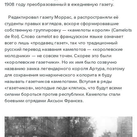
1908 году преобразованный в ежедневную газету.
Редактировал газету Моррас, а распространяли её
студенты правых взглядов, вскоре сформировавшие
собственную группировку — «камелоты короля» (Camelots
de Roi). Слово camelot во французском языке означает
всего лишь «продавец газет», так что традиционный
русский перевод названия камелотов — «королевские
молодчики» — не совсем точен. Скорее это были
«королевские газетчики». Но их имя было созвучно
названию замка легендарного короля Артура, поэтому
для сохранения монархического колорита я буду
называть газетчиков камелотами. Вступая в ряды
«газетчиков», молодые люди клялись, что будут всеми
силами бороться против республики. Камелоты стали
боевыми отрядами Аксьон Франсез.