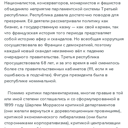
Националистов, консерваторов, монархистов и фашистов
объединяло неприятие парламентской системы Третьей
республики. Республика давала достаточно поводов для
презрения. Её деятели рассматривали политику как
бизнес, а государственную казну — как свой карман, так
что французская история того периода представляет
собой историю афер и скандалов. Но всеобщая коррупция
сосуществовала во Франции с демократией, поэтому
каждый новый скандал неизменно вёл к падению
очередного правительства. Третья республика
просуществовала 68 лет, и за это время в ней сменилось
более ста правительственных кабинетов (111, если я не
ошибаюсь в подсчётах). Фигура президента была в
республике номинальной.
Помимо критики парламентаризма, многие правые в той
или иной степени соглашались и со сформулированной в
1899 году Шарлем Моррасом критикой департаментов
(они желали вернуться к дореволюционным провинциям),
критикой экономического либерализма (они были
сторонниками корпоративизма), критикой централизации