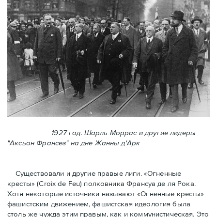
1927 год. Шарль Моррас и другие лидеры
"Аксьон Франсез" на дне Жанны д'Арк
Существовали и другие правые лиги. «Огненные
кресты» (Croix de Feu) полковника Франсуа де ля Рока.
Хотя некоторые источники называют «Огненные крeсты»
фашистским движением, фашистская идеология была
столь же чужда этим правым, как и коммунистическая. Это