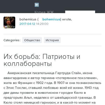
bohemicus (
bohemicus
) wrote,
2017
-
04
-
12
14:29:00
Categories:
Общество
История
Их борьба: Патриоты и
коллаборанты
Американская писательница Гертруда Стайн, икона
авангардизма и автор термина «потерянное поколение»,
жила во Франции с 1902 года. В 1907-м она познакомилась
с Элис Токлас, ставшей любовью всей её жизни. 1943 год
две дамы провели в живописном городке Кюло в
предгорьях Альп, недалеко от швейцарской границы. В
Кюло стоял немецкий гарнизон, и в какой-то момент на