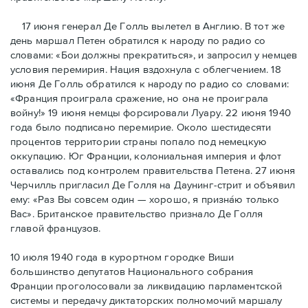
17 июня генерал Де Голль вылетел в Англию. В тот же
день маршал Петен обратился к народу по радио со
словами: «Бои должны прекратиться», и запросил у немцев
условия перемирия. Нация вздохнула с облегчением. 18
июня Де Голль обратился к народу по радио со словами:
«Франция проиграла сражение, но она не проиграла
войну!» 19 июня немцы форсировали Луару. 22 июня 1940
года было подписано перемирие. Около шестидесяти
процентов территории страны попало под немецкую
оккупацию. Юг Франции, колониальная империя и флот
оставались под контролем правительства Петена. 27 июня
Черчилль пригласил Де Голля на Даунинг-стрит и объявил
ему: «Раз Вы совсем один — хорошо, я признáю только
Вас». Британское правительство признало Де Голля
главой французов.
10 июля 1940 года в курортном городке Виши
большинство депутатов Национального собрания
Франции проголосовали за ликвидацию парламентской
системы и передачу диктаторских полномочий маршалу