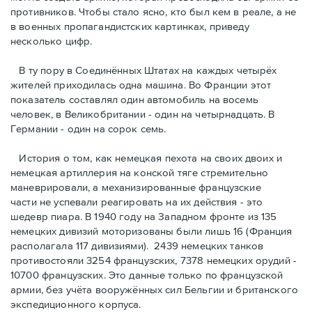
противников. Чтобы стало ясно, кто был кем в реале, а не
в военных пропагандистских картинках, приведу
несколько цифр.
В ту пору в Соединённых Штатах на каждых четырёх
жителей приходилась одна машина. Во Франции этот
показатель составлял один автомобиль на восемь
человек, в Великобритании - один на четырнадцать. В
Германии - один на сорок семь.
История о том, как немецкая пехота на своих двоих и
немeцкая артиллерия на конской тяге стремительно
маневрировали, а механизированные французские
части не успевали реагировать на их действия - это
шедевр пиара. В 1940 году на Западном фронте из 135
немецких дивизий моторизованы были лишь 16 (Франция
располагала 117 дивизиями). 2439 немецких танков
противостояли 3254 французских, 7378 немецких орудий -
10700 французских. Это данные только по французской
армии, без учёта вооружённых сил Бельгии и британского
экспедиционного корпуса.