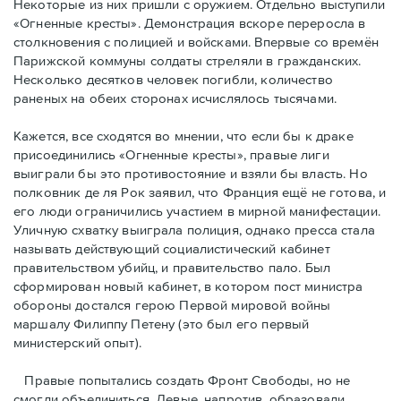
Некоторые из них пришли с оружием. Отдельно выступили
«Огненные кресты». Демонстрация вскоре переросла в
столкновения с полицией и войсками. Впервые со времён
Парижской коммуны солдаты стреляли в гражданских.
Несколько десятков человек погибли, количество
раненых на обеих сторонах исчислялось тысячами.
Кажется, все сходятся во мнении, что если бы к драке
присоединились «Огненные кресты», правые лиги
выиграли бы это противостояние и взяли бы власть. Но
полковник де ля Рок заявил, что Франция ещё не готова, и
его люди ограничились участием в мирной манифестации.
Уличную схватку выиграла полиция, однако пресса стала
называть действующий социалистический кабинет
правительством убийц, и правительство пало. Был
сформирован новый кабинет, в котором пост министра
обороны достался герою Первой мировой войны
маршалу Филиппу Петену (это был его первый
министерский опыт).
Правые пoпытались создать Фронт Свободы, но не
смогли объединиться. Левые, напротив, образовали