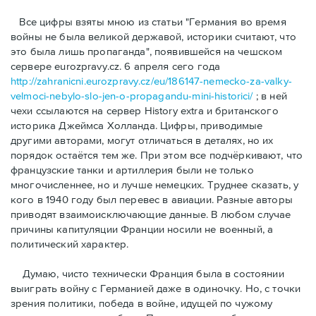
Bсе цифры взяты мною из статьи "Германия во время
войны не была великой державой, историки считают, что
это была лишь пропаганда", появившейся на чешском
сервере eurozpravy.cz. 6 апреля сего года
http://zahranicni.eurozpravy.cz/eu/186147-nemecko-za-valky-
velmoci-nebylo-slo-jen-o-propagandu-mini-historici/
; в ней
чехи ссылаются на сервер History extra и британского
историка Джеймса Холланда. Цифры, привoдимые
другими авторами, могут отличаться в деталях, но их
порядок остаётся тем же. При этом все подчёркивают, что
французские танки и артиллерия были не только
многочисленнее, но и лучше немецких. Труднее сказать, у
кого в 1940 году был перевес в авиации. Разные авторы
приводят взаимоисключающие данные. В любом случае
причины капитуляции Франции носили не военный, а
политический характер.
Думаю, чисто технически Франция была в состоянии
выиграть войну с Германией даже в одиночку. Но, с точки
зрения политики, победа в войне, идущей по чужому