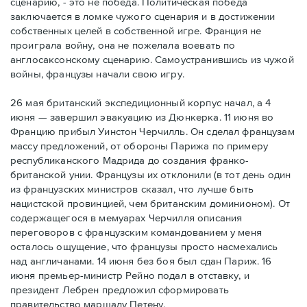
сценарию, - это не победа. Политическая победа
заключается в ломке чужого сценария и в достижении
собственных целей в собственной игре. Франция не
проиграла войну, она не пожелала воевать по
англосаксонскому сценарию. Самоустранившись из чужой
войны, французы начали свою игру.
26 мая британский экспедиционный корпус начал, а 4
июня — завершил эвакуацию из Дюнкерка. 11 июня во
Францию прибыл Уинстон Черчилль. Он сделал французам
массу предложений, от обороны Парижа по примеру
республиканского Мадрида до создания франко-
британской унии. Французы их отклонили (в тот день один
из французских министров сказал, что лучше быть
нацистской провинцией, чем британским доминионом). От
содержащегося в мемуарах Черчилля описания
переговоров с французским командованием у меня
осталось ощущение, что французы просто насмехались
над англичанами. 14 июня без боя был сдан Париж. 16
июня премьер-министр Рейно подал в отставку, и
президент Лебрен предложил сформировать
правительство маршалу Петену.