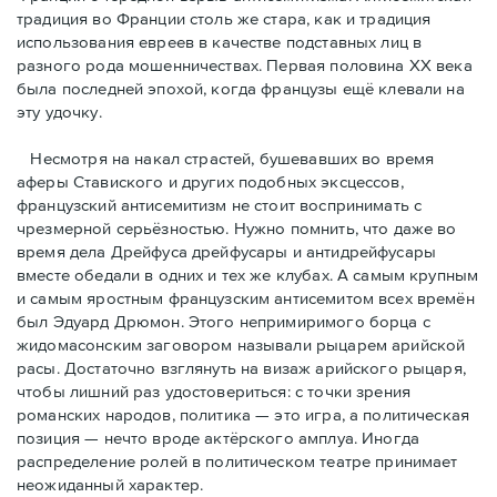
традиция во Франции столь же стара, как и традиция
использования евреев в качестве подставных лиц в
разного рода мошенничествах. Первая половина ХХ века
была последней эпохой, когда французы ещё клевали на
эту удочку.
Несмотря на накал страстей, бушевавших во время
аферы Ставиского и других подобных эксцессов,
французский антисемитизм не стоит воспринимать с
чрезмерной серьёзностью. Нужно помнить, что даже во
время дела Дрейфуса дрейфусары и антидрейфусары
вместе обедали в одних и тех же клубах. А самым крупным
и самым яростным французским антисемитом всех времён
был Эдуард Дрюмон. Этого непримиримого борца с
жидомасонским заговором называли рыцарем арийской
расы. Достаточно взглянуть на визаж арийского рыцаря,
чтобы лишний раз удостовериться: с точки зрения
романских народов, политика — это игра, а политическая
позиция — нечто вроде актёрского амплуа. Иногда
распределение ролей в политическом театре принимает
неожиданный характер.