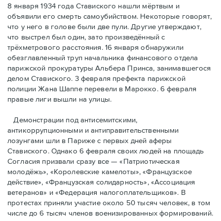
8 января 1934 года Ставиского нашли мёртвым и
объявили его смерть самоубийством. Некоторые говорят,
что у него в голове были две пули. Другие утверждают,
что выстрел был один, зато произведённый с
трёхметровoго расстояния. 16 января обнаружили
обезглавленный труп начальника финансового отдела
парижской прокуратуры Альбера Принса, занимавшегося
делом Cтавиского. 3 февраля префекта парижской
полиции Жана Шаппе перевели в Марокко. 6 февраля
правые лиги вышли на улицы.
Демонстрации под антисемитскими,
антикоррупционными и антиправительственными
лозунгами шли в Париже с первых дней аферы
Ставиского. Однако 6 февраля своих людей на площадь
Согласия призвали сразу все — «Патриотическая
молодёжь», «Королевские камелоты», «Французское
действие», «Французская солидарность», «Ассоциация
ветеранов» и «Федерация налогоплательщиков». В
протестах приняли участие около 50 тысяч человек, в том
числе до 6 тысяч членов военизированных формирований.