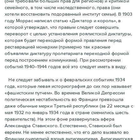
(они требовали бóльших прав для регионов) и критикой
семейного, в том числе наследственного, права (они
хотели восстановить подорванный институт семьи). В 1903
году Моррас написал статью «Диктатор и король», в
которой утверждал, что правым следует совершить
переворот с целью установления роялистской диктатуры,
которая будет переходной формой правления перед
реставрацией монархии (примерно так красные
объявляли диктатуру пролетариата переходной формой
перед построением коммунизма). При рассмотрении
событий 1940–1944 годов всё это следует иметь в виду.
Не следует забывать и о февральских событиях 1934
года, которые левая историография до сих пор называет
«фашистским путчем». Во времена Великой Депрессии
политическая нестабильность во Франции превзошла
даже обычные мерки Третьей республики (за 22 месяца с
мая 1932 по январь 1934 года в стране сменились шесть
правительств). На этом фоне развернулась афера
Александра Ставиского. Естественно, Ставиский был
евреем. Не менее естественно, что его дело вызвало во
Франции очередной взрыв антисемитизма. Антисемитская