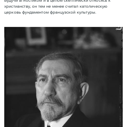
Будучи агностиком и в целом скептически относясь к
христианству, он тем не менее считал католическую
церковь фундаментом французской культуры.