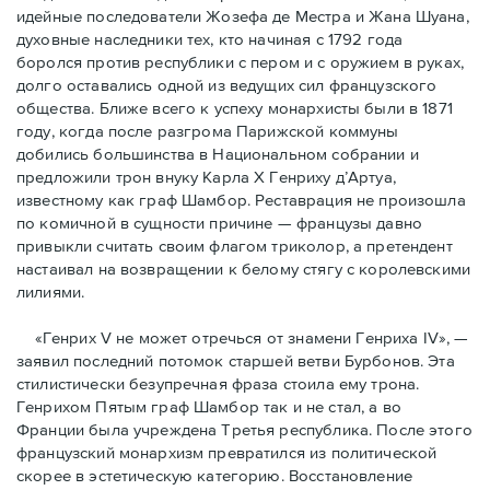
идейные последователи Жозефа де Местра и Жана Шуана,
духовные наследники тех, кто начиная с 1792 года
боролся против республики с пером и с оружием в руках,
долго оставались одной из ведущих сил французского
общества. Ближе всего к успеху монархисты были в 1871
году, когда после разгрома Парижской коммуны
добились большинства в Национальном собрании и
предложили трон внуку Карла Х Генриху д’Артуа,
известному как граф Шамбор. Реставрация не произошла
по комичной в сущности причине — французы давно
привыкли считать своим флагoм триколор, а претендент
настаивал на возвращении к белому стягу с королевскими
лилиями.
«Генрих V не может отречься от знамени Генриха IV», —
заявил последний потомок старшей ветви Бурбонов. Эта
стилистически безупречная фраза стоила ему трона.
Генрихом Пятым граф Шамбор так и не стал, а во
Франции была учреждена Третья республика. После этого
французский монархизм превратился из политической
скорее в эстетическую категорию. Восстановление