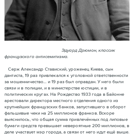
Эдуард Дрюмон, классик
французского антисемитизма.
Серж Александр Ставиский, уроженец Киева, сын
дантиста, 19 раз привлекался к уголовной ответственности
за мошенничество… и 19 раз был оправдан. У него были
связи и в полиции, и в министерстве юстиции, и в
политических кругах. На Рождество 1933 года в Байoнне
арестовали директора местного отделения одного из
крупнейших французских банков, запустившего в оборот
фальшивые чеки на 25 миллионов франков. Вскоре
выяснилось, что общая сумма привлечённых под липовые
бумаги средств превышает невероятные 200 миллионов, в
деле участвует мэр города, a связи от него идут ещё выше.