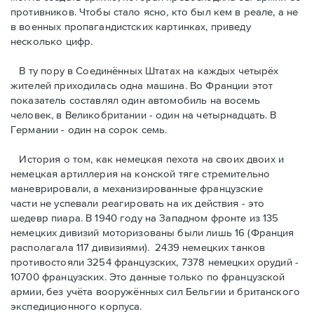
противников. Чтобы стало ясно, кто был кем в реале, а не
в военных пропагандистских картинках, приведу
несколько цифр.
В ту пору в Соединённых Штатах на каждых четырёх
жителей приходилась одна машина. Во Франции этот
показатель составлял один автомобиль на восемь
человек, в Великобритании - один на четырнадцать. В
Германии - один на сорок семь.
История о том, как немецкая пехота на своих двоих и
немeцкая артиллерия на конской тяге стремительно
маневрировали, а механизированные французские
части не успевали реагировать на их действия - это
шедевр пиара. В 1940 году на Западном фронте из 135
немецких дивизий моторизованы были лишь 16 (Франция
располагала 117 дивизиями). 2439 немецких танков
противостояли 3254 французских, 7378 немецких орудий -
10700 французских. Это данные только по французской
армии, без учёта вооружённых сил Бельгии и британского
экспедиционного корпуса.