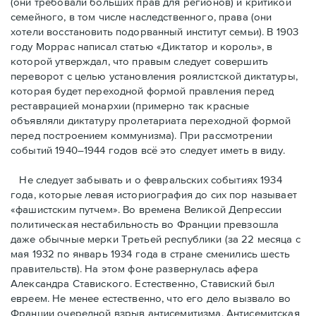
(они требовали бóльших прав для регионов) и критикой
семейного, в том числе наследственного, права (они
хотели восстановить подорванный институт семьи). В 1903
году Моррас написал статью «Диктатор и король», в
которой утверждал, что правым следует совершить
переворот с целью установления роялистской диктатуры,
которая будет переходной формой правления перед
реставрацией монархии (примерно так красные
объявляли диктатуру пролетариата переходной формой
перед построением коммунизма). При рассмотрении
событий 1940–1944 годов всё это следует иметь в виду.
Не следует забывать и о февральских событиях 1934
года, которые левая историография до сих пор называет
«фашистским путчем». Во времена Великой Депрессии
политическая нестабильность во Франции превзошла
даже обычные мерки Третьей республики (за 22 месяца с
мая 1932 по январь 1934 года в стране сменились шесть
правительств). На этом фоне развернулась афера
Александра Ставиского. Естественно, Ставиский был
евреем. Не менее естественно, что его дело вызвало во
Франции очередной взрыв антисемитизма. Антисемитская