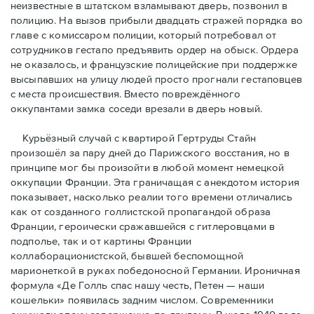
неизвестные в штатском взламывают дверь, позвонил в
полицию. На вызов прибыли двадцать стражей порядка во
главе с комиссаром полиции, который потребовал от
сотрудников гестапо предъявить ордер на обыск. Ордера
не оказалось, и французские полицейские при поддержке
высыпавших на улицу людей просто прогнали гестаповцев
с места происшествия. Вместо повреждённого
оккупантами замка соседи врезали в дверь новый.
Курьёзный случай с квартирой Гертруды Стайн
произошёл за пару дней до Парижского восстания, но в
принципe мог бы произойти в любой момент немецкой
оккупации Франции. Эта граничащая с анекдотом история
показывает, насколько реалии того времени отличались
как от созданного голлистской пропагандой образа
Франции, героически сражавшейся с гитлеровцами в
подполье, так и от картины Франции
коллаборационистской, бывшей беспомощной
марионеткой в руках победоносной Германии. Ироничная
формула «Де Голль спас нашу честь, Петен — наши
кошельки» появилась задним числом. Современники