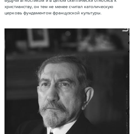
Будучи агностиком и в целом скептически относясь к
христианству, он тем не менее считал католическую
церковь фундаментом французской культуры.