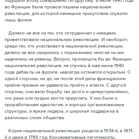
ощущали эпоху совершенно по-другому. В июле 1940 года
во Франции была провозглашена национальная
революция, для которой немецкое присутствие служило
лишь фоном.
Далеко не все из тех, кто сотрудничал с немцами,
приветствовали национальную революцию. И наоборот,
среди тех, кто участвовал в национальной революции,
далеко не все смирились с поражением; многие из них
надеялись на реванш. Вопрос, произошла бы во Франции
национальная революция, не случись в мае-июне 1940
года дебакль на фронте, навсегда останется открытым. С
одной стороны, ни до, ни после этой даты французским
крайне правым не удавалось прийти к власти. С другой
стороны, они вели борьбу так долго и целеустремлённо,
что рано или поздно могли преуспеть. У них были и
проработанная идеология, и хорошо организованные
структуры, и яркие лидеры, и широкая поддержка в
различных слоях общества.
Корни национальной революции уходили в 1934-й, в 1871-
й и даже в 1789 год. Консервативные легитимисты,