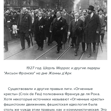
1927 год. Шарль Моррас и другие лидеры
"Аксьон Франсез" на дне Жанны д'Арк
Существовали и другие правые лиги. «Огненные
кресты» (Croix de Feu) полковника Франсуа де ля Рока.
Хотя некоторые источники называют «Огненные крeсты»
фашистским движением, фашистская идеология была
столь же чужда этим правым, как и коммунистическая. Это