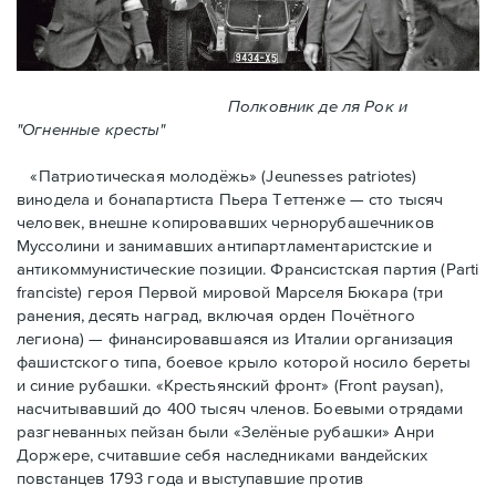
Полковник де ля Рок и
"Огненные кресты"
«Патриотическая молодёжь» (Jeunesses patriotes)
винодела и бонапартиста Пьера Тeттенже — cто тысяч
человек, внешне копировавших чернорубашечников
Муссолини и занимавших антипартламентаристские и
антикоммунистические позиции. Франсистская партия (Parti
franciste) героя Первой мировой Марселя Бюкара (три
ранения, десять наград, включая орден Почётного
легиона) — финансировавшаяся из Италии организация
фашистского типа, боевое крыло которой носило береты
и синие рубашки. «Крестьянский фронт» (Front paysan),
насчитывавший до 400 тысяч членов. Боевыми отрядами
разгневанных пейзан были «Зелёные рубашки» Анри
Доржере, считавшие себя наследниками вандейских
повстанцев 1793 года и выступавшие против