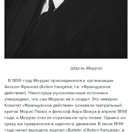
Шарль Моррас
В 1899 году Моррас присоединился к организации
Аксьон Франсез (Action française, т.е. «Французское
действие»). Некоторые русскоязычные источники
утверждают, что сам Моррас её и создал. Это неверно.
Комитет «Французское действие» основали театральный
критик Морис Пюжо и философ Анри Вожуа в апреле 1898
года, а Моррас стал их соратником чуть позже. Однако он
сразу же превратился в идеолога движения. В июле 1899
года начал выходить журнал «Bulletin d’Action française», в