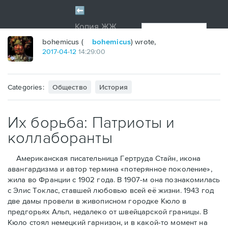
bohemicus (
bohemicus
) wrote,
2017
-
04
-
12
14:29:00
Categories:
Общество
История
Их борьба: Патриоты и
коллаборанты
Американская писательница Гертруда Стайн, икона
авангардизма и автор термина «потерянное поколение»,
жила во Франции с 1902 года. В 1907-м она познакомилась
с Элис Токлас, ставшей любовью всей её жизни. 1943 год
две дамы провели в живописном городке Кюло в
предгорьях Альп, недалеко от швейцарской границы. В
Кюло стоял немецкий гарнизон, и в какой-то момент на