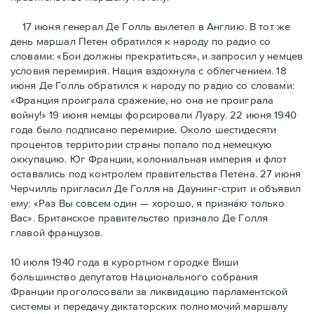
17 июня генерал Де Голль вылетел в Англию. В тот же
день маршал Петен обратился к народу по радио со
словами: «Бои должны прекратиться», и запросил у немцев
условия перемирия. Нация вздохнула с облегчением. 18
июня Де Голль обратился к народу по радио со словами:
«Франция проиграла сражение, но она не проиграла
войну!» 19 июня немцы форсировали Луару. 22 июня 1940
года было подписано перемирие. Около шестидесяти
процентов территории страны попало под немецкую
оккупацию. Юг Франции, колониальная империя и флот
оставались под контролем правительства Петена. 27 июня
Черчилль пригласил Де Голля на Даунинг-стрит и объявил
ему: «Раз Вы совсем один — хорошо, я признáю только
Вас». Британское правительство признало Де Голля
главой французов.
10 июля 1940 года в курортном городке Виши
большинство депутатов Национального собрания
Франции проголосовали за ликвидацию парламентской
системы и передачу диктаторских полномочий маршалу