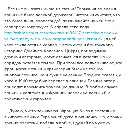
Bсе цифры взяты мною из статьи "Германия во время
войны не была великой державой, историки считают, что
это была лишь пропаганда", появившейся на чешском
сервере eurozpravy.cz. 6 апреля сего года
http://zahranicni.eurozpravy.cz/eu/186147-nemecko-za-valky-
velmoci-nebylo-slo-jen-o-propagandu-mini-historici/
; в ней
чехи ссылаются на сервер History extra и британского
историка Джеймса Холланда. Цифры, привoдимые
другими авторами, могут отличаться в деталях, но их
порядок остаётся тем же. При этом все подчёркивают, что
французские танки и артиллерия были не только
многочисленнее, но и лучше немецких. Труднее сказать, у
кого в 1940 году был перевес в авиации. Разные авторы
приводят взаимоисключающие данные. В любом случае
причины капитуляции Франции носили не военный, а
политический характер.
Думаю, чисто технически Франция была в состоянии
выиграть войну с Германией даже в одиночку. Но, с точки
зрения политики, победа в войне, идущей по чужому