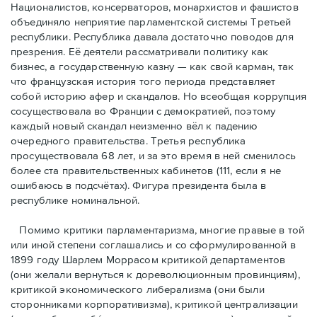
Националистов, консерваторов, монархистов и фашистов
объединяло неприятие парламентской системы Третьей
республики. Республика давала достаточно поводов для
презрения. Её деятели рассматривали политику как
бизнес, а государственную казну — как свой карман, так
что французская история того периода представляет
собой историю афер и скандалов. Но всеобщая коррупция
сосуществовала во Франции с демократией, поэтому
каждый новый скандал неизменно вёл к падению
очередного правительства. Третья республика
просуществовала 68 лет, и за это время в ней сменилось
более ста правительственных кабинетов (111, если я не
ошибаюсь в подсчётах). Фигура президента была в
республике номинальной.
Помимо критики парламентаризма, многие правые в той
или иной степени соглашались и со сформулированной в
1899 году Шарлем Моррасом критикой департаментов
(они желали вернуться к дореволюционным провинциям),
критикой экономического либерализма (они были
сторонниками корпоративизма), критикой централизации