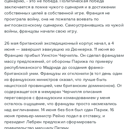
сценарию, - это не победа. Политическая победа
заключается в ломке чужого сценария и в достижении
собственных целей в собственной игре. Франция не
проиграла войну, она не пожелала воевать по
англосаксонскому сценарию. Самоустранившись из чужой
войны, французы начали свою игру.
26 мая британский экспедиционный корпус начал, а 4
июня — завершил эвакуацию из Дюнкерка. 11 июня во
Францию прибыл Уинстон Черчилль. Он сделал французам
массу предложений, от обороны Парижа по примеру
республиканского Мадрида до создания франко-
британской унии. Французы их отклонили (в тот день один
из французских министров сказал, что лучше быть
нацистской провинцией, чем британским доминионом). От
содержащегося в мемуарах Черчилля описания
переговоров с французским командованием у меня
осталось ощущение, что французы просто насмехались
над англичанами. 14 июня без боя был сдан Париж. 16
июня премьер-министр Рейно подал в отставку, и
президент Лебрен предложил сформировать
правительство маршалу Петену.