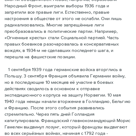
Народный Фронт, выиграли выборы 1936 года и
запретили все правые лиги. Естественно, правые
настроения в обществе от этого не ослабли. Они лишь
радикализовались. Многие запрещённые лиги
преобразовались в политические партии. Например,
«Огненные кресты» стали Социальной партией. Часть
правых боевиков разочаровалась в консервативных
вождях, в 1934-м не сделавших последнего шага, и
перешла на фашистские позиции.
1 сентября 1939 года германские войска вторглись в
Польшу. 3 сентября Франция объявила Германии войну,
но в последующие 10 месяцев её участие в боевых
действиях сводилось в основном к отправке
экспедиционного корпуса на защиту Норвегии. 10 мая
1940 года немцы начали вторжение в Голландию, Бельгию
и Францию. После этого события развивались
стремительно. Через пять дней Голландия
капитулировала. Французский главнокомандующий Морис
Гамелен выдвинул лозунг, который французы выдвигают
во всех серьёзных войнах, начиная с 1792 года -