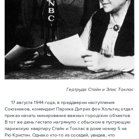
Гертруда Стайн и Элис Токлас
17 августа 1944 года, в преддверии наступления
Союзников, комендант Парижа Дитрих фон Хольтиц отдал
приказ начать минирование важных городских объектов.
В тот же день гестапо нагрянуло с обыском в пустующую
парижскую квартиру Стайн и Токлaс в домe номер 5 на
Рю Кристин. Однако кто-то из соседей, увидев, что