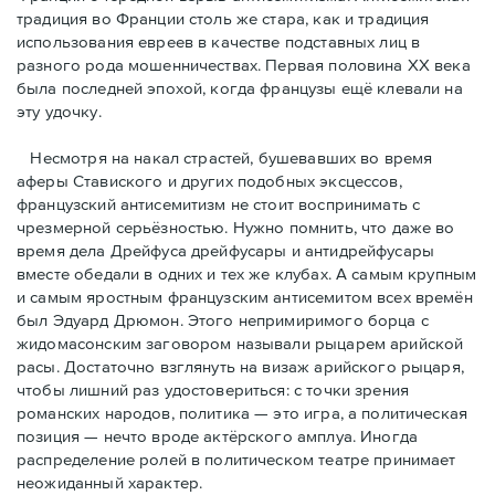
традиция во Франции столь же стара, как и традиция
использования евреев в качестве подставных лиц в
разного рода мошенничествах. Первая половина ХХ века
была последней эпохой, когда французы ещё клевали на
эту удочку.
Несмотря на накал страстей, бушевавших во время
аферы Ставиского и других подобных эксцессов,
французский антисемитизм не стоит воспринимать с
чрезмерной серьёзностью. Нужно помнить, что даже во
время дела Дрейфуса дрейфусары и антидрейфусары
вместе обедали в одних и тех же клубах. А самым крупным
и самым яростным французским антисемитом всех времён
был Эдуард Дрюмон. Этого непримиримого борца с
жидомасонским заговором называли рыцарем арийской
расы. Достаточно взглянуть на визаж арийского рыцаря,
чтобы лишний раз удостовериться: с точки зрения
романских народов, политика — это игра, а политическая
позиция — нечто вроде актёрского амплуа. Иногда
распределение ролей в политическом театре принимает
неожиданный характер.