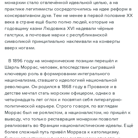
монархии стало отвлечённой идеальной целью, а на
практике легитимисты сосредоточились на идее реформ в
консервативном духе. Тем не менее в первой половине ХХ
века в стране ещё было полно людей, которые на
годовщину казни Людовика XVI надевали чёрные
галстуки, а почтовые марки с республиканской
символикой принципиально наклеивали на конверты
вверх ногами.
В 1896 году на монархические позиции перешёл и
Шарль Моррас, человек, впоследствии сыгравший
ключевую роль в формировании интегрального
национализма, ставшего идеологией национальной
революции. Он родился в 1868 году в Провансе и в
детстве мечтал стать морским офицером, однако в
четырнадцать лет оглох и посвятил себя литературно-
политической карьере. Строго говоря, по взглядам
Моррас был не роялистом, а националистом, но пришёл к
выводу, что только реставрация монархии позволит
реализовать во Франции националистические идеалы. Ещё
более сложный путь привёл Морраса к католицизму.