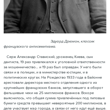
Эдуард Дрюмон, классик
французского антисемитизма.
Серж Александр Ставиский, уроженец Киева, сын
дантиста, 19 раз привлекался к уголовной ответственности
за мошенничество… и 19 раз был оправдан. У него были
связи и в полиции, и в министерстве юстиции, и в
политических кругах. На Рождество 1933 года в Байoнне
арестовали директора местного отделения одного из
крупнейших французских банков, запустившего в оборот
фальшивые чеки на 25 миллионов франков. Вскоре
выяснилось, что общая сумма привлечённых под липовые
бумаги средств превышает невероятные 200 миллионов, в
деле участвует мэр города, a связи от него идут ещё выше.