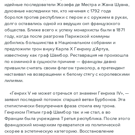
идейные последователи Жозефа де Местра и Жана Шуана,
духовные наследники тех, кто начиная с 1792 года
боролся против республики с пером и с оружием в руках,
долго оставались одной из ведущих сил французского
общества. Ближе всего к успеху монархисты были в 1871
году, когда после разгрома Парижской коммуны
добились большинства в Национальном собрании и
предложили трон внуку Карла Х Генриху д’Артуа,
известному как граф Шамбор. Реставрация не произошла
по комичной в сущности причине — французы давно
привыкли считать своим флагoм триколор, а претендент
настаивал на возвращении к белому стягу с королевскими
лилиями.
«Генрих V не может отречься от знамени Генриха IV», —
заявил последний потомок старшей ветви Бурбонов. Эта
стилистически безупречная фраза стоила ему трона.
Генрихом Пятым граф Шамбор так и не стал, а во
Франции была учреждена Третья республика. После этого
французский монархизм превратился из политической
скорее в эстетическую категорию. Восстановление