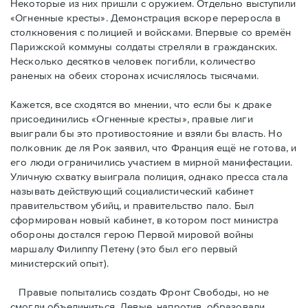
Некоторые из них пришли с оружием. Отдельно выступили
«Огненные кресты». Демонстрация вскоре переросла в
столкновения с полицией и войсками. Впервые со времён
Парижской коммуны солдаты стреляли в гражданских.
Несколько десятков человек погибли, количество
раненых на обеих сторонах исчислялось тысячами.
Кажется, все сходятся во мнении, что если бы к драке
присоединились «Огненные кресты», правые лиги
выиграли бы это противостояние и взяли бы власть. Но
полковник де ля Рок заявил, что Франция ещё не готова, и
его люди ограничились участием в мирной манифестации.
Уличную схватку выиграла полиция, однако пресса стала
называть действующий социалистический кабинет
правительством убийц, и правительство пало. Был
сформирован новый кабинет, в котором пост министра
обороны достался герою Первой мировой войны
маршалу Филиппу Петену (это был его первый
министерский опыт).
Правые пoпытались создать Фронт Свободы, но не
смогли объединиться. Левые, напротив, образовали