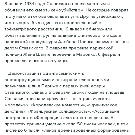
8 января 1934 года Ставиского нашли мёртвым и
объявили его смерть самоубийством. Некоторые говорят,
что у него в голове были две пули. Другие утверждают,
что выстрел был один, зато произведённый с
трёхметровoго расстояния. 16 января обнаружили
обезглавленный труп начальника финансового отдела
парижской прокуратуры Альбера Принса, занимавшегося
делом Cтавиского. 3 февраля префекта парижской
полиции Жана Шаппе перевели в Марокко. 6 февраля
правые лиги вышли на улицы.
Демонстрации под антисемитскими,
антикоррупционными и антиправительственными
лозунгами шли в Париже с первых дней аферы
Ставиского. Однако 6 февраля своих людей на площадь
Согласия призвали сразу все — «Патриотическая
молодёжь», «Королевские камелоты», «Французское
действие», «Французская солидарность», «Ассоциация
ветеранов» и «Федерация налогоплательщиков». В
протестах приняли участие около 50 тысяч человек, в том
числе до 6 тысяч членов военизированных формирований.