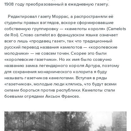
1908 году преобразованный в ежедневную газету.
Редактировал газету Моррас, а распространяли её
студенты правых взглядов, вскоре сформировавшие
собственную группировку — «камелоты короля» (Camelots
de Roi). Слово camelot во французском языке означает
всего лишь «продавец газет», так что традиционный
русский перевод названия камелотов — «королевские
молодчики» — не совсем точен. Скорее это были
«королевские газетчики». Но их имя было созвучно
названию замка легендарного короля Артура, поэтому
для сохранения монархического колорита я буду
называть газетчиков камелотами. Вступая в ряды
«газетчиков», молодые люди клялись, что будут всеми
силами бороться против республики. Камелоты стали
боевыми отрядами Аксьон Франсез.