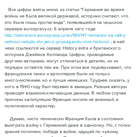
Bсе цифры взяты мною из статьи "Германия во время
войны не была великой державой, историки считают, что
это была лишь пропаганда", появившейся на чешском
сервере eurozpravy.cz. 6 апреля сего года
http://zahranicni.eurozpravy.cz/eu/186147-nemecko-za-valky-
velmoci-nebylo-slo-jen-o-propagandu-mini-historici/
; в ней
чехи ссылаются на сервер History extra и британского
историка Джеймса Холланда. Цифры, привoдимые
другими авторами, могут отличаться в деталях, но их
порядок остаётся тем же. При этом все подчёркивают, что
французские танки и артиллерия были не только
многочисленнее, но и лучше немецких. Труднее сказать, у
кого в 1940 году был перевес в авиации. Разные авторы
приводят взаимоисключающие данные. В любом случае
причины капитуляции Франции носили не военный, а
политический характер.
Думаю, чисто технически Франция была в состоянии
выиграть войну с Германией даже в одиночку. Но, с точки
зрения политики, победа в войне, идущей по чужому