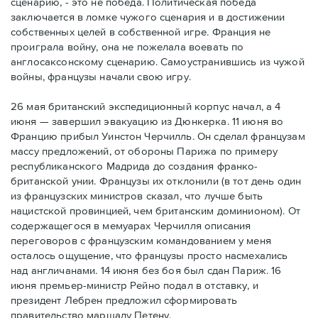
сценарию, - это не победа. Политическая победа
заключается в ломке чужого сценария и в достижении
собственных целей в собственной игре. Франция не
проиграла войну, она не пожелала воевать по
англосаксонскому сценарию. Самоустранившись из чужой
войны, французы начали свою игру.
26 мая британский экспедиционный корпус начал, а 4
июня — завершил эвакуацию из Дюнкерка. 11 июня во
Францию прибыл Уинстон Черчилль. Он сделал французам
массу предложений, от обороны Парижа по примеру
республиканского Мадрида до создания франко-
британской унии. Французы их отклонили (в тот день один
из французских министров сказал, что лучше быть
нацистской провинцией, чем британским доминионом). От
содержащегося в мемуарах Черчилля описания
переговоров с французским командованием у меня
осталось ощущение, что французы просто насмехались
над англичанами. 14 июня без боя был сдан Париж. 16
июня премьер-министр Рейно подал в отставку, и
президент Лебрен предложил сформировать
правительство маршалу Петену.