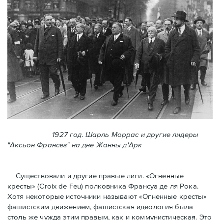
1927 год. Шарль Моррас и другие лидеры
"Аксьон Франсез" на дне Жанны д'Арк
Существовали и другие правые лиги. «Огненные
кресты» (Croix de Feu) полковника Франсуа де ля Рока.
Хотя некоторые источники называют «Огненные крeсты»
фашистским движением, фашистская идеология была
столь же чужда этим правым, как и коммунистическая. Это