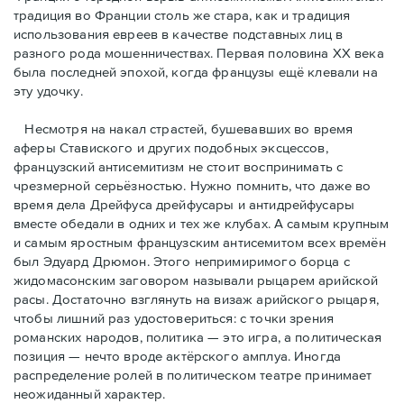
традиция во Франции столь же стара, как и традиция
использования евреев в качестве подставных лиц в
разного рода мошенничествах. Первая половина ХХ века
была последней эпохой, когда французы ещё клевали на
эту удочку.
Несмотря на накал страстей, бушевавших во время
аферы Ставиского и других подобных эксцессов,
французский антисемитизм не стоит воспринимать с
чрезмерной серьёзностью. Нужно помнить, что даже во
время дела Дрейфуса дрейфусары и антидрейфусары
вместе обедали в одних и тех же клубах. А самым крупным
и самым яростным французским антисемитом всех времён
был Эдуард Дрюмон. Этого непримиримого борца с
жидомасонским заговором называли рыцарем арийской
расы. Достаточно взглянуть на визаж арийского рыцаря,
чтобы лишний раз удостовериться: с точки зрения
романских народов, политика — это игра, а политическая
позиция — нечто вроде актёрского амплуа. Иногда
распределение ролей в политическом театре принимает
неожиданный характер.