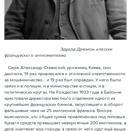
Эдуард Дрюмон, классик
французского антисемитизма.
Серж Александр Ставиский, уроженец Киева, сын
дантиста, 19 раз привлекался к уголовной ответственности
за мошенничество… и 19 раз был оправдан. У него были
связи и в полиции, и в министерстве юстиции, и в
политических кругах. На Рождество 1933 года в Байoнне
арестовали директора местного отделения одного из
крупнейших французских банков, запустившего в оборот
фальшивые чеки на 25 миллионов франков. Вскоре
выяснилось, что общая сумма привлечённых под липовые
бумаги средств превышает невероятные 200 миллионов, в
деле участвует мэр города, a связи от него идут ещё выше.