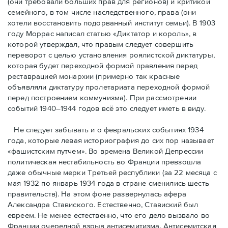
(они требовали бóльших прав для регионов) и критикой
семейного, в том числе наследственного, права (они
хотели восстановить подорванный институт семьи). В 1903
году Моррас написал статью «Диктатор и король», в
которой утверждал, что правым следует совершить
переворот с целью установления роялистской диктатуры,
которая будет переходной формой правления перед
реставрацией монархии (примерно так красные
объявляли диктатуру пролетариата переходной формой
перед построением коммунизма). При рассмотрении
событий 1940–1944 годов всё это следует иметь в виду.
Не следует забывать и о февральских событиях 1934
года, которые левая историография до сих пор называет
«фашистским путчем». Во времена Великой Депрессии
политическая нестабильность во Франции превзошла
даже обычные мерки Третьей республики (за 22 месяца с
мая 1932 по январь 1934 года в стране сменились шесть
правительств). На этом фоне развернулась афера
Александра Ставиского. Естественно, Ставиский был
евреем. Не менее естественно, что его дело вызвало во
Франции очередной взрыв антисемитизма. Антисемитская