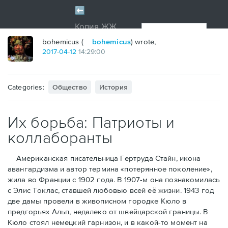
bohemicus (
bohemicus
) wrote,
2017
-
04
-
12
14:29:00
Categories:
Общество
История
Их борьба: Патриоты и
коллаборанты
Американская писательница Гертруда Стайн, икона
авангардизма и автор термина «потерянное поколение»,
жила во Франции с 1902 года. В 1907-м она познакомилась
с Элис Токлас, ставшей любовью всей её жизни. 1943 год
две дамы провели в живописном городке Кюло в
предгорьях Альп, недалеко от швейцарской границы. В
Кюло стоял немецкий гарнизон, и в какой-то момент на