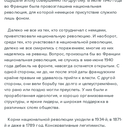
ощущали эпоху совершенно по-другому. В июле 1940 года
во Франции была провозглашена национальная
революция, для которой немецкое присутствие служило
лишь фоном.
Далеко не все из тех, кто сотрудничал с немцами,
приветствовали национальную революцию. И наоборот,
среди тех, кто участвовал в национальной революции,
далеко не все смирились с поражением; многие из них
надеялись на реванш. Вопрос, произошла бы во Франции
национальная революция, не случись в мае-июне 1940
года дебакль на фронте, навсегда останется открытым. С
одной стороны, ни до, ни после этой даты французским
крайне правым не удавалось прийти к власти. С другой
стороны, они вели борьбу так долго и целеустремлённо,
что рано или поздно могли преуспеть. У них были и
проработанная идеология, и хорошо организованные
структуры, и яркие лидеры, и широкая поддержка в
различных слоях общества.
Корни национальной революции уходили в 1934-й, в 1871-
й и даже в 1789 год. Консервативные легитимисты,