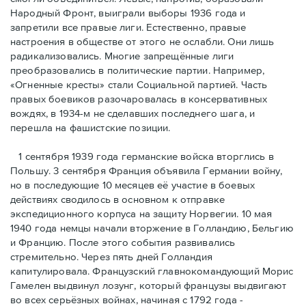
Народный Фронт, выиграли выборы 1936 года и
запретили все правые лиги. Естественно, правые
настроения в обществе от этого не ослабли. Они лишь
радикализовались. Многие запрещённые лиги
преобразовались в политические партии. Например,
«Огненные кресты» стали Социальной партией. Часть
правых боевиков разочаровалась в консервативных
вождях, в 1934-м не сделавших последнего шага, и
перешла на фашистские позиции.
1 сентября 1939 года германские войска вторглись в
Польшу. 3 сентября Франция объявила Германии войну,
но в последующие 10 месяцев её участие в боевых
действиях сводилось в основном к отправке
экспедиционного корпуса на защиту Норвегии. 10 мая
1940 года немцы начали вторжение в Голландию, Бельгию
и Францию. После этого события развивались
стремительно. Через пять дней Голландия
капитулировала. Французский главнокомандующий Морис
Гамелен выдвинул лозунг, который французы выдвигают
во всех серьёзных войнах, начиная с 1792 года -