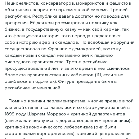
Националистов, консерваторов, монархистов и фашистов
объединяло неприятие парламентской системы Третьей
республики. Республика давала достаточно поводов для
презрения. Её деятели рассматривали политику как
бизнес, а государственную казну — как свой карман, так
что французская история того периода представляет
собой историю афер и скандалов. Но всеобщая коррупция
сосуществовала во Франции с демократией, поэтому
каждый новый скандал неизменно вёл к падению
очередного правительства. Третья республика
просуществовала 68 лет, и за это время в ней сменилось
более ста правительственных кабинетов (111, если я не
ошибаюсь в подсчётах). Фигура президента была в
республике номинальной.
Помимо критики парламентаризма, многие правые в той
или иной степени соглашались и со сформулированной в
1899 году Шарлем Моррасом критикой департаментов
(они желали вернуться к дореволюционным провинциям),
критикой экономического либерализма (они были
сторонниками корпоративизма), критикой централизации