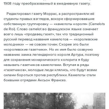
1908 году преобразованный в ежедневную газету.
Редактировал газету Моррас, а распространяли её
студенты правых взглядов, вскоре сформировавшие
собственную группировку — «камелоты короля» (Camelots
de Roi). Слово camelot во французском языке означает
всего лишь «продавец газет», так что традиционный
русский перевод названия камелотов — «королевские
молодчики» — не совсем точен. Скорее это были
«королевские газетчики». Но их имя было созвучно
названию замка легендарного короля Артура, поэтому
для сохранения монархического колорита я буду
называть газетчиков камелотами. Вступая в ряды
«газетчиков», молодые люди клялись, что будут всеми
силами бороться против республики. Камелоты стали
боевыми отрядами Аксьон Франсез.