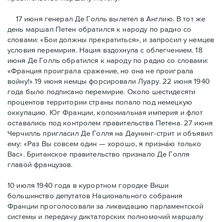
17 июня генерал Де Голль вылетел в Англию. В тот же
день маршал Петен обратился к народу по радио со
словами: «Бои должны прекратиться», и запросил у немцев
условия перемирия. Нация вздохнула с облегчением. 18
июня Де Голль обратился к народу по радио со словами:
«Франция проиграла сражение, но она не проиграла
войну!» 19 июня немцы форсировали Луару. 22 июня 1940
года было подписано перемирие. Около шестидесяти
процентов территории страны попало под немецкую
оккупацию. Юг Франции, колониальная империя и флот
оставались под контролем правительства Петена. 27 июня
Черчилль пригласил Де Голля на Даунинг-стрит и объявил
ему: «Раз Вы совсем один — хорошо, я признáю только
Вас». Британское правительство признало Де Голля
главой французов.
10 июля 1940 года в курортном городке Виши
большинство депутатов Национального собрания
Франции проголосовали за ликвидацию парламентской
системы и передачу диктаторских полномочий маршалу