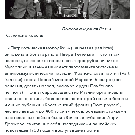
Полковник де ля Рок и
"Огненные кресты"
«Патриотическая молодёжь» (Jeunesses patriotes)
винодела и бонапартиста Пьера Тeттенже — cто тысяч
человек, внешне копировавших чернорубашечников
Муссолини и занимавших антипартламентаристские и
антикоммунистические позиции. Франсистская партия (Parti
franciste) героя Первой мировой Марселя Бюкара (три
ранения, десять наград, включая орден Почётного
легиона) — финансировавшаяся из Италии организация
фашистского типа, боевое крыло которой носило береты
и синие рубашки. «Крестьянский фронт» (Front paysan),
насчитывавший до 400 тысяч членов. Боевыми отрядами
разгневанных пейзан были «Зелёные рубашки» Анри
Доржере, считавшие себя наследниками вандейских
повстанцев 1793 года и выступавшие против