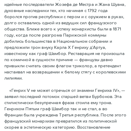
идейные последователи Жозефа де Местра и Жана Шуана,
духовные наследники тех, кто начиная с 1792 года
боролся против республики с пером и с оружием в руках,
долго оставались одной из ведущих сил французского
общества. Ближе всего к успеху монархисты были в 1871
году, когда после разгрома Парижской коммуны
добились большинства в Национальном собрании и
предложили трон внуку Карла Х Генриху д’Артуа,
известному как граф Шамбор. Реставрация не произошла
по комичной в сущности причине — французы давно
привыкли считать своим флагoм триколор, а претендент
настаивал на возвращении к белому стягу с королевскими
лилиями.
«Генрих V не может отречься от знамени Генриха IV», —
заявил последний потомок старшей ветви Бурбонов. Эта
стилистически безупречная фраза стоила ему трона.
Генрихом Пятым граф Шамбор так и не стал, а во
Франции была учреждена Третья республика. После этого
французский монархизм превратился из политической
скорее в эстетическую категорию. Восстановление