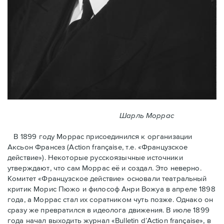
Шарль Моррас
В 1899 году Моррас присоединился к организации
Аксьон Франсез (Action française, т.е. «Французское
действие»). Некоторые русскоязычные источники
утверждают, что сам Моррас её и создал. Это неверно.
Комитет «Французское действие» основали театральный
критик Морис Пюжо и философ Анри Вожуа в апреле 1898
года, а Моррас стал их соратником чуть позже. Однако он
сразу же превратился в идеолога движения. В июле 1899
года начал выходить журнал «Bulletin d’Action française», в