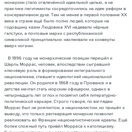
монархии стало отвлечённой идеальной целью, а на
практике легитимисты сосредоточились на идее реформ в
консервативном духе. Тем не менее в первой половине ХХ
века в стране ещё было полно людей, которые на
годовщину казни Людовика XVI надевали чёрные
галстуки, а почтовые марки с республиканской
символикой принципиально наклеивали на конверты
вверх ногами.
В 1896 году на монархические позиции перешёл и
Шарль Моррас, человек, впоследствии сыгравший
ключевую роль в формировании интегрального
национализма, ставшего идеологией национальной
революции. Он родился в 1868 году в Провансе и в
детстве мечтал стать морским офицером, однако в
четырнадцать лет оглох и посвятил себя литературно-
политической карьере. Строго говоря, по взглядам
Моррас был не роялистом, а националистом, но пришёл к
выводу, что только реставрация монархии позволит
реализовать во Франции националистические идеалы. Ещё
более сложный путь привёл Морраса к католицизму.