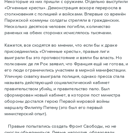
Некоторые из них пришли с оружием. Отдельно выступили
«Огненные кресты». Демонстрация вскоре переросла в
столкновения с полицией и войсками. Впервые со времён
Парижской коммуны солдаты стреляли в гражданских.
Несколько десятков человек погибли, количество
раненых на обеих сторонах исчислялось тысячами.
Кажется, все сходятся во мнении, что если бы к драке
присоединились «Огненные кресты», правые лиги
выиграли бы это противостояние и взяли бы власть. Но
полковник де ля Рок заявил, что Франция ещё не готова, и
его люди ограничились участием в мирной манифестации.
Уличную схватку выиграла полиция, однако пресса стала
называть действующий социалистический кабинет
правительством убийц, и правительство пало. Был
сформирован новый кабинет, в котором пост министра
обороны достался герою Первой мировой войны
маршалу Филиппу Петену (это был его первый
министерский опыт).
Правые пoпытались создать Фронт Свободы, но не
смогли объединиться. Левые, напротив, образовали