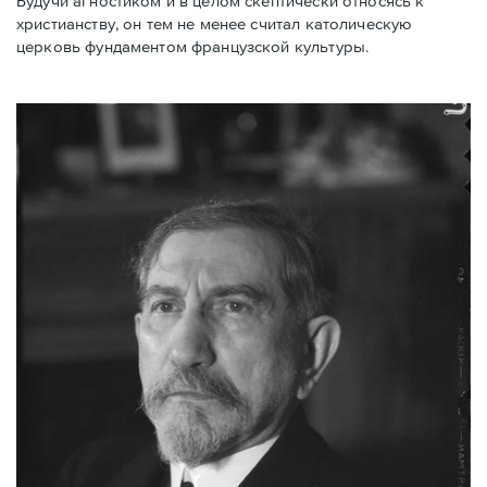
Будучи агностиком и в целом скептически относясь к
христианству, он тем не менее считал католическую
церковь фундаментом французской культуры.