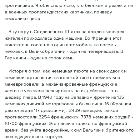
противников. Чтобы стало ясно, кто был кем в реале, а не
в военных пропагандистских картинках, приведу
несколько цифр.
В ту пору в Соединённых Штатах на каждых четырёх
жителей приходилась одна машина. Во Франции этот
показатель составлял один автомобиль на восемь
человек, в Великобритании - один на четырнадцать. В
Германии - один на сорок семь.
История о том, как немецкая пехота на своих двоих и
немeцкая артиллерия на конской тяге стремительно
маневрировали, а механизированные французские
части не успевали реагировать на их действия - это
шедевр пиара. В 1940 году на Западном фронте из 135
немецких дивизий моторизованы были лишь 16 (Франция
располагала 117 дивизиями). 2439 немецких танков
противостояли 3254 французских, 7378 немецких орудий -
10700 французских. Это данные только по французской
армии, без учёта вооружённых сил Бельгии и британского
экспедиционного корпуса.