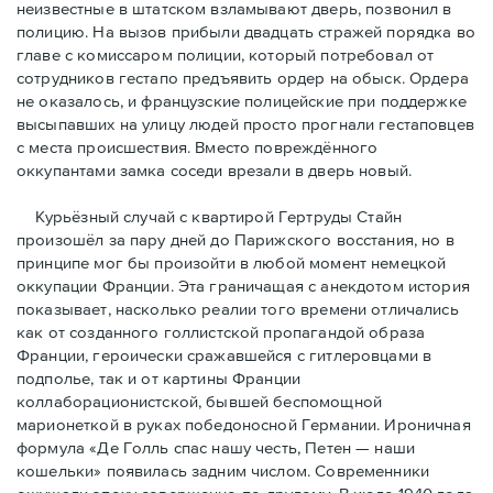
неизвестные в штатском взламывают дверь, позвонил в
полицию. На вызов прибыли двадцать стражей порядка во
главе с комиссаром полиции, который потребовал от
сотрудников гестапо предъявить ордер на обыск. Ордера
не оказалось, и французские полицейские при поддержке
высыпавших на улицу людей просто прогнали гестаповцев
с места происшествия. Вместо повреждённого
оккупантами замка соседи врезали в дверь новый.
Курьёзный случай с квартирой Гертруды Стайн
произошёл за пару дней до Парижского восстания, но в
принципe мог бы произойти в любой момент немецкой
оккупации Франции. Эта граничащая с анекдотом история
показывает, насколько реалии того времени отличались
как от созданного голлистской пропагандой образа
Франции, героически сражавшейся с гитлеровцами в
подполье, так и от картины Франции
коллаборационистской, бывшей беспомощной
марионеткой в руках победоносной Германии. Ироничная
формула «Де Голль спас нашу честь, Петен — наши
кошельки» появилась задним числом. Современники