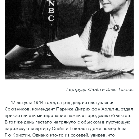
Гертруда Стайн и Элис Токлас
17 августа 1944 года, в преддверии наступления
Союзников, комендант Парижа Дитрих фон Хольтиц отдал
приказ начать минирование важных городских объектов.
В тот же день гестапо нагрянуло с обыском в пустующую
парижскую квартиру Стайн и Токлaс в домe номер 5 на
Рю Кристин. Однако кто-то из соседей, увидев, что