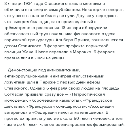
8 января 1934 года Ставиского нашли мёртвым и
объявили его смерть самоубийством. Некоторые говорят,
что у него в голове были две пули. Другие утверждают,
что выстрел был один, зато произведённый с
трёхметровoго расстояния. 16 января обнаружили
обезглавленный труп начальника финансового отдела
парижской прокуратуры Альбера Принса, занимавшегося
делом Cтавиского. 3 февраля префекта парижской
полиции Жана Шаппе перевели в Марокко. 6 февраля
правые лиги вышли на улицы.
Демонстрации под антисемитскими,
антикоррупционными и антиправительственными
лозунгами шли в Париже с первых дней аферы
Ставиского. Однако 6 февраля своих людей на площадь
Согласия призвали сразу все — «Патриотическая
молодёжь», «Королевские камелоты», «Французское
действие», «Французская солидарность», «Ассоциация
ветеранов» и «Федерация налогоплательщиков». В
протестах приняли участие около 50 тысяч человек, в том
числе до 6 тысяч членов военизированных формирований.