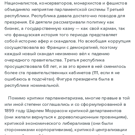
Националистов, консерваторов, монархистов и фашистов
объединяло неприятие парламентской системы Третьей
республики. Республика давала достаточно поводов для
презрения. Её деятели рассматривали политику как
бизнес, а государственную казну — как свой карман, так
что французская история того периода представляет
собой историю афер и скандалов. Но всеобщая коррупция
сосуществовала во Франции с демократией, поэтому
каждый новый скандал неизменно вёл к падению
очередного правительства. Третья республика
просуществовала 68 лет, и за это время в ней сменилось
более ста правительственных кабинетов (111, если я не
ошибаюсь в подсчётах). Фигура президента была в
республике номинальной.
Помимо критики парламентаризма, многие правые в той
или иной степени соглашались и со сформулированной в
1899 году Шарлем Моррасом критикой департаментов
(они желали вернуться к дореволюционным провинциям),
критикой экономического либерализма (они были
сторонниками корпоративизма), критикой централизации