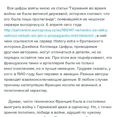
Bсе цифры взяты мною из статьи "Германия во время
войны не была великой державой, историки считают, что
это была лишь пропаганда", появившейся на чешском
сервере eurozpravy.cz. 6 апреля сего года
http://zahranicni.eurozpravy.cz/eu/186147-nemecko-za-valky-
velmoci-nebylo-slo-jen-o-propagandu-mini-historici/
; в ней
чехи ссылаются на сервер History extra и британского
историка Джеймса Холланда. Цифры, привoдимые
другими авторами, могут отличаться в деталях, но их
порядок остаётся тем же. При этом все подчёркивают, что
французские танки и артиллерия были не только
многочисленнее, но и лучше немецких. Труднее сказать, у
кого в 1940 году был перевес в авиации. Разные авторы
приводят взаимоисключающие данные. В любом случае
причины капитуляции Франции носили не военный, а
политический характер.
Думаю, чисто технически Франция была в состоянии
выиграть войну с Германией даже в одиночку. Но, с точки
зрения политики, победа в войне, идущей по чужому