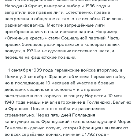
Народный Фронт, выиграли выборы 1936 года и
запретили все правые лиги. Естественно, правые
настроения в обществе от этого не ослабли. Они лишь
радикализовались. Многие запрещённые лиги
преобразовались в политические партии. Например,
«Огненные кресты» стали Социальной партией. Часть
правых боевиков разочаровалась в консервативных
вождях, в 1934-м не сделавших последнего шага, и
перешла на фашистские позиции.
1 сентября 1939 года германские войска вторглись в
Польшу. 3 сентября Франция объявила Германии войну,
но в последующие 10 месяцев её участие в боевых
действиях сводилось в основном к отправке
экспедиционного корпуса на защиту Норвегии. 10 мая
1940 года немцы начали вторжение в Голландию, Бельгию
и Францию. После этого события развивались
стремительно. Через пять дней Голландия
капитулировала. Французский главнокомандующий Морис
Гамелен выдвинул лозунг, который французы выдвигают
во всех серьёзных войнах, начиная с 1792 года -