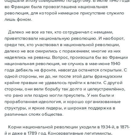
ощущали эпоху совершенно по-другому. В июле 1940 года
во Франции была провозглашена национальная
революция, для которой немецкое присутствие служило
лишь фоном.
Далеко не все из тех, кто сотрудничал с немцами,
приветствовали национальную революцию. И наоборот,
среди тех, кто участвовал в национальной революции,
далеко не все смирились с поражением; многие из них
надеялись на реванш. Вопрос, произошла бы во Франции
национальная революция, не случись в мае-июне 1940
года дебакль на фронте, навсегда останется открытым. С
одной стороны, ни до, ни после этой даты французским
крайне правым не удавалось прийти к власти. С другой
стороны, они вели борьбу так долго и целеустремлённо,
что рано или поздно могли преуспеть. У них были и
проработанная идеология, и хорошо организованные
структуры, и яркие лидеры, и широкая поддержка в
различных слоях общества.
Корни национальной революции уходили в 1934-й, в 1871-
й и даже в 1789 год. Консервативные легитимисты,