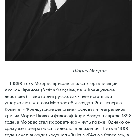
Шарль Моррас
В 1899 году Моррас присоединился к организации
Аксьон Франсез (Action française, т.е. «Французское
действие»). Некоторые русскоязычные источники
утверждают, что сам Моррас её и создал. Это неверно.
Комитет «Французское действие» основали театральный
критик Морис Пюжо и философ Анри Вожуа в апреле 1898
года, а Моррас стал их соратником чуть позже. Однако он
сразу же превратился в идеолога движения. В июле 1899
года начал выходить журнал «Bulletin d’Action française», в