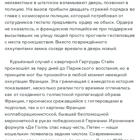
неизвестные в штатском взламывают дверь, позвонил в
полицию. На вызов прибыли двадцать стражей порядка во
главе с комиссаром полиции, который потребовал от
сотрудников гестапо предъявить ордер на обыск. Ордера
не оказалось, и французские полицейские при поддержке
высыпавших на улицу людей просто прогнали гестаповцев
с места происшествия. Вместо повреждённого
оккупантами замка соседи врезали в дверь новый.
Курьёзный случай с квартирой Гертруды Стайн
произошёл за пару дней до Парижского восстания, но в
принципe мог бы произойти в любой момент немецкой
оккупации Франции. Эта граничащая с анекдотом история
показывает, насколько реалии того времени отличались
как от созданного голлистской пропагандой образа
Франции, героически сражавшейся с гитлеровцами в
подполье, так и от картины Франции
коллаборационистской, бывшей беспомощной
марионеткой в руках победоносной Германии. Ироничная
формула «Де Голль спас нашу честь, Петен — наши
кошельки» появилась задним числом. Современники