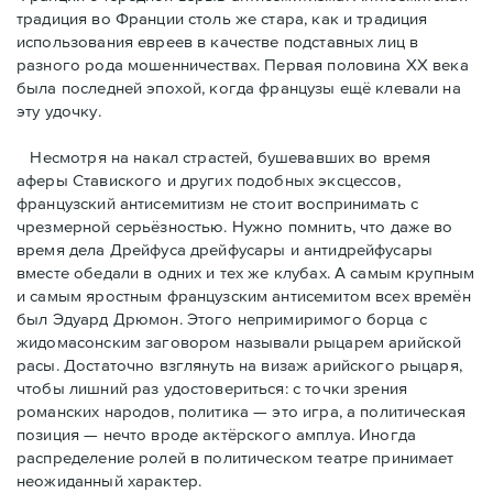
традиция во Франции столь же стара, как и традиция
использования евреев в качестве подставных лиц в
разного рода мошенничествах. Первая половина ХХ века
была последней эпохой, когда французы ещё клевали на
эту удочку.
Несмотря на накал страстей, бушевавших во время
аферы Ставиского и других подобных эксцессов,
французский антисемитизм не стоит воспринимать с
чрезмерной серьёзностью. Нужно помнить, что даже во
время дела Дрейфуса дрейфусары и антидрейфусары
вместе обедали в одних и тех же клубах. А самым крупным
и самым яростным французским антисемитом всех времён
был Эдуард Дрюмон. Этого непримиримого борца с
жидомасонским заговором называли рыцарем арийской
расы. Достаточно взглянуть на визаж арийского рыцаря,
чтобы лишний раз удостовериться: с точки зрения
романских народов, политика — это игра, а политическая
позиция — нечто вроде актёрского амплуа. Иногда
распределение ролей в политическом театре принимает
неожиданный характер.