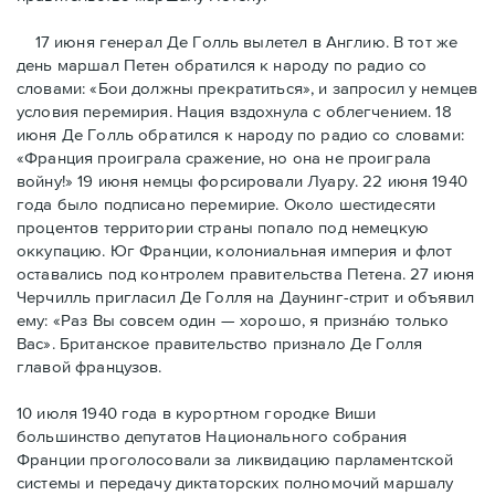
17 июня генерал Де Голль вылетел в Англию. В тот же
день маршал Петен обратился к народу по радио со
словами: «Бои должны прекратиться», и запросил у немцев
условия перемирия. Нация вздохнула с облегчением. 18
июня Де Голль обратился к народу по радио со словами:
«Франция проиграла сражение, но она не проиграла
войну!» 19 июня немцы форсировали Луару. 22 июня 1940
года было подписано перемирие. Около шестидесяти
процентов территории страны попало под немецкую
оккупацию. Юг Франции, колониальная империя и флот
оставались под контролем правительства Петена. 27 июня
Черчилль пригласил Де Голля на Даунинг-стрит и объявил
ему: «Раз Вы совсем один — хорошо, я признáю только
Вас». Британское правительство признало Де Голля
главой французов.
10 июля 1940 года в курортном городке Виши
большинство депутатов Национального собрания
Франции проголосовали за ликвидацию парламентской
системы и передачу диктаторских полномочий маршалу