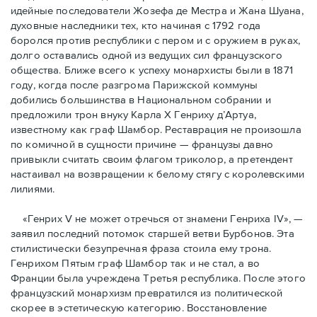
идейные последователи Жозефа де Местра и Жана Шуана,
духовные наследники тех, кто начиная с 1792 года
боролся против республики с пером и с оружием в руках,
долго оставались одной из ведущих сил французского
общества. Ближе всего к успеху монархисты были в 1871
году, когда после разгрома Парижской коммуны
добились большинства в Национальном собрании и
предложили трон внуку Карла Х Генриху д’Артуа,
известному как граф Шамбор. Реставрация не произошла
по комичной в сущности причине — французы давно
привыкли считать своим флагoм триколор, а претендент
настаивал на возвращении к белому стягу с королевскими
лилиями.
«Генрих V не может отречься от знамени Генриха IV», —
заявил последний потомок старшей ветви Бурбонов. Эта
стилистически безупречная фраза стоила ему трона.
Генрихом Пятым граф Шамбор так и не стал, а во
Франции была учреждена Третья республика. После этого
французский монархизм превратился из политической
скорее в эстетическую категорию. Восстановление