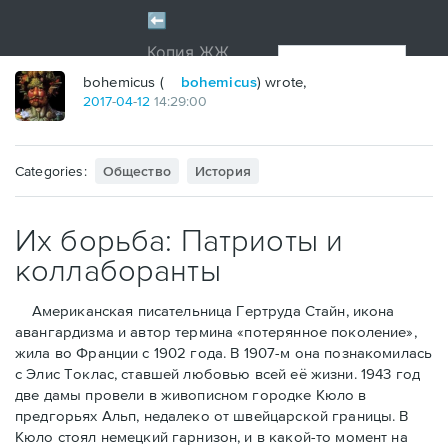
bohemicus (
bohemicus
) wrote,
2017
-
04
-
12
14:29:00
Categories:
Общество
История
Их борьба: Патриоты и
коллаборанты
Американская писательница Гертруда Стайн, икона
авангардизма и автор термина «потерянное поколение»,
жила во Франции с 1902 года. В 1907-м она познакомилась
с Элис Токлас, ставшей любовью всей её жизни. 1943 год
две дамы провели в живописном городке Кюло в
предгорьях Альп, недалеко от швейцарской границы. В
Кюло стоял немецкий гарнизон, и в какой-то момент на