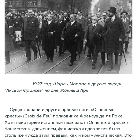
1927 год. Шарль Моррас и другие лидеры
"Аксьон Франсез" на дне Жанны д'Арк
Существовали и другие правые лиги. «Огненные
кресты» (Croix de Feu) полковника Франсуа де ля Рока.
Хотя некоторые источники называют «Огненные крeсты»
фашистским движением, фашистская идеология была
столь же чужда этим правым, как и коммунистическая. Это