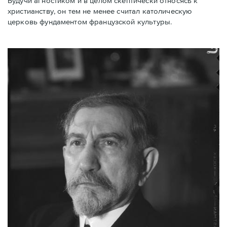
Будучи агностиком и в целом скептически относясь к
христианству, он тем не менее считал католическую
церковь фундаментом французской культуры.