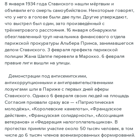
8 января 1934 года Ставиского нашли мёртвым и
объявили его смерть самоубийством. Некоторые говорят,
что у него в голове были две пули. Другие утверждают,
что выстрел был один, зато произведённый с
трёхметровoго расстояния. 16 января обнаружили
обезглавленный труп начальника финансового отдела
парижской прокуратуры Альбера Принса, занимавшегося
делом Cтавиского. 3 февраля префекта парижской
полиции Жана Шаппе перевели в Марокко. 6 февраля
правые лиги вышли на улицы.
Демонстрации под антисемитскими,
антикоррупционными и антиправительственными
лозунгами шли в Париже с первых дней аферы
Ставиского. Однако 6 февраля своих людей на площадь
Согласия призвали сразу все — «Патриотическая
молодёжь», «Королевские камелоты», «Французское
действие», «Французская солидарность», «Ассоциация
ветеранов» и «Федерация налогоплательщиков». В
протестах приняли участие около 50 тысяч человек, в том
числе до 6 тысяч членов военизированных формирований.