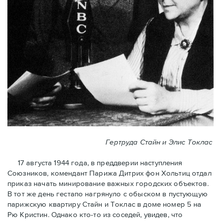
Гертруда Стайн и Элис Токлас
17 августа 1944 года, в преддверии наступления
Союзников, комендант Парижа Дитрих фон Хольтиц отдал
приказ начать минирование важных городских объектов.
В тот же день гестапо нагрянуло с обыском в пустующую
парижскую квартиру Стайн и Токлaс в домe номер 5 на
Рю Кристин. Однако кто-то из соседей, увидев, что