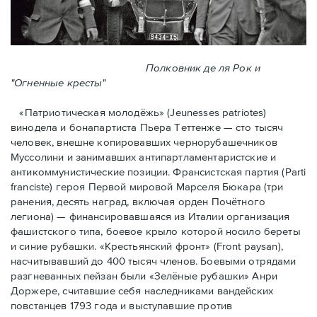
Полковник де ля Рок и
"Огненные кресты"
«Патриотическая молодёжь» (Jeunesses patriotes)
винодела и бонапартиста Пьера Тeттенже — cто тысяч
человек, внешне копировавших чернорубашечников
Муссолини и занимавших антипартламентаристские и
антикоммунистические позиции. Франсистская партия (Parti
franciste) героя Первой мировой Марселя Бюкара (три
ранения, десять наград, включая орден Почётного
легиона) — финансировавшаяся из Италии организация
фашистского типа, боевое крыло которой носило береты
и синие рубашки. «Крестьянский фронт» (Front paysan),
насчитывавший до 400 тысяч членов. Боевыми отрядами
разгневанных пейзан были «Зелёные рубашки» Анри
Доржере, считавшие себя наследниками вандейских
повстанцев 1793 года и выступавшие против