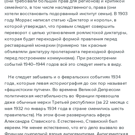
(они требовали бóльших прав для регионов) и критикой
семейного, в том числе наследственного, права (они
хотели восстановить подорванный институт семьи). В 1903
году Моррас написал статью «Диктатор и король», в
которой утверждал, что правым следует совершить
переворот с целью установления роялистской диктатуры,
которая будет переходной формой правления перед
реставрацией монархии (примерно так красные
объявляли диктатуру пролетариата переходной формой
перед построением коммунизма). При рассмотрении
событий 1940–1944 годов всё это следует иметь в виду.
Не следует забывать и о февральских событиях 1934
года, которые левая историография до сих пор называет
«фашистским путчем». Во времена Великой Депрессии
политическая нестабильность во Франции превзошла
даже обычные мерки Третьей республики (за 22 месяца с
мая 1932 по январь 1934 года в стране сменились шесть
правительств). На этом фоне развернулась афера
Александра Ставиского. Естественно, Ставиский был
евреем. Не менее естественно, что его дело вызвало во
Франции очередной взрыв антисемитизма. Антисемитская