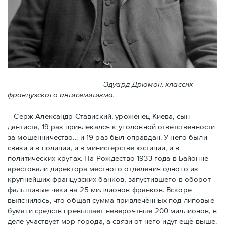
Эдуард Дрюмон, классик
французского антисемитизма.
Серж Александр Ставиский, уроженец Киева, сын
дантиста, 19 раз привлекался к уголовной ответственности
за мошенничество… и 19 раз был оправдан. У него были
связи и в полиции, и в министерстве юстиции, и в
политических кругах. На Рождество 1933 года в Байoнне
арестовали директора местного отделения одного из
крупнейших французских банков, запустившего в оборот
фальшивые чеки на 25 миллионов франков. Вскоре
выяснилось, что общая сумма привлечённых под липовые
бумаги средств превышает невероятные 200 миллионов, в
деле участвует мэр города, a связи от него идут ещё выше.