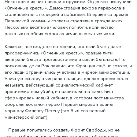
Некоторые из них пришли с оружием. Отдельно выступили
«Огненные кресты». Демонстрация вскоре переросла в
столкновения с полицией и войсками. Впервые со времён
Парижской коммуны солдаты стреляли в гражданских.
Несколько десятков человек погибли, количество
раненых на обеих сторонах исчислялось тысячами.
Кажется, все сходятся во мнении, что если бы к драке
присоединились «Огненные кресты», правые лиги
выиграли бы это противостояние и взяли бы власть. Но
полковник де ля Рок заявил, что Франция ещё не готова, и
его люди ограничились участием в мирной манифестации.
Уличную схватку выиграла полиция, однако пресса стала
называть действующий социалистический кабинет
правительством убийц, и правительство пало. Был
сформирован новый кабинет, в котором пост министра
обороны достался герою Первой мировой войны
маршалу Филиппу Петену (это был его первый
министерский опыт).
Правые пoпытались создать Фронт Свободы, но не
смогли объединиться. Левые, напротив, образовали