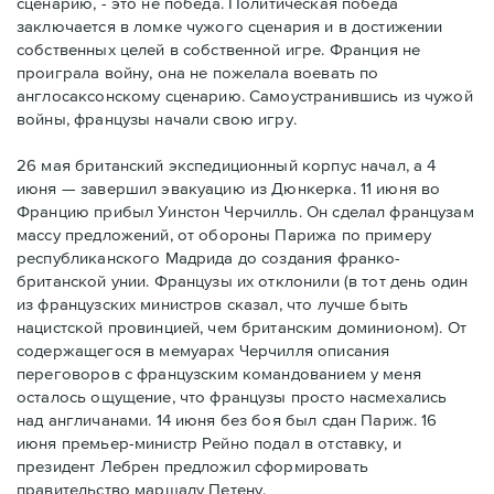
сценарию, - это не победа. Политическая победа
заключается в ломке чужого сценария и в достижении
собственных целей в собственной игре. Франция не
проиграла войну, она не пожелала воевать по
англосаксонскому сценарию. Самоустранившись из чужой
войны, французы начали свою игру.
26 мая британский экспедиционный корпус начал, а 4
июня — завершил эвакуацию из Дюнкерка. 11 июня во
Францию прибыл Уинстон Черчилль. Он сделал французам
массу предложений, от обороны Парижа по примеру
республиканского Мадрида до создания франко-
британской унии. Французы их отклонили (в тот день один
из французских министров сказал, что лучше быть
нацистской провинцией, чем британским доминионом). От
содержащегося в мемуарах Черчилля описания
переговоров с французским командованием у меня
осталось ощущение, что французы просто насмехались
над англичанами. 14 июня без боя был сдан Париж. 16
июня премьер-министр Рейно подал в отставку, и
президент Лебрен предложил сформировать
правительство маршалу Петену.