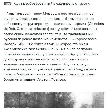
1908 году преобразованный в ежедневную газету.
Редактировал газету Моррас, а распространяли её
студенты правых взглядов, вскоре сформировавшие
собственную группировку — «камелоты короля» (Camelots
de Roi). Слово camelot во французском языке означает
всего лишь «продавец газет», так что традиционный
русский перевод названия камелотов — «королевские
молодчики» — не совсем точен. Скорее это были
«королевские газетчики». Но их имя было созвучно
названию замка легендарного короля Артура, поэтому
для сохранения монархического колорита я буду
называть газетчиков камелотами. Вступая в ряды
«газетчиков», молодые люди клялись, что будут всеми
силами бороться против республики. Камелоты стали
боевыми отрядами Аксьон Франсез.