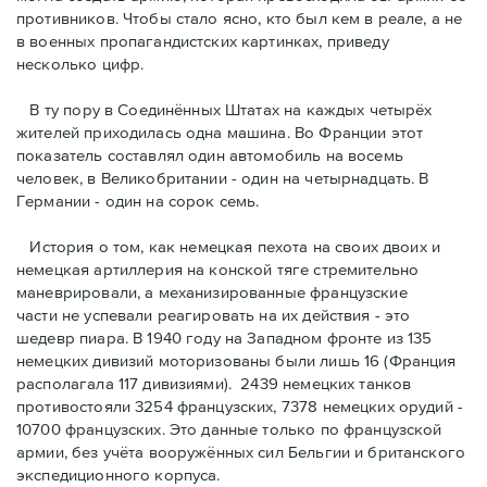
противников. Чтобы стало ясно, кто был кем в реале, а не
в военных пропагандистских картинках, приведу
несколько цифр.
В ту пору в Соединённых Штатах на каждых четырёх
жителей приходилась одна машина. Во Франции этот
показатель составлял один автомобиль на восемь
человек, в Великобритании - один на четырнадцать. В
Германии - один на сорок семь.
История о том, как немецкая пехота на своих двоих и
немeцкая артиллерия на конской тяге стремительно
маневрировали, а механизированные французские
части не успевали реагировать на их действия - это
шедевр пиара. В 1940 году на Западном фронте из 135
немецких дивизий моторизованы были лишь 16 (Франция
располагала 117 дивизиями). 2439 немецких танков
противостояли 3254 французских, 7378 немецких орудий -
10700 французских. Это данные только по французской
армии, без учёта вооружённых сил Бельгии и британского
экспедиционного корпуса.