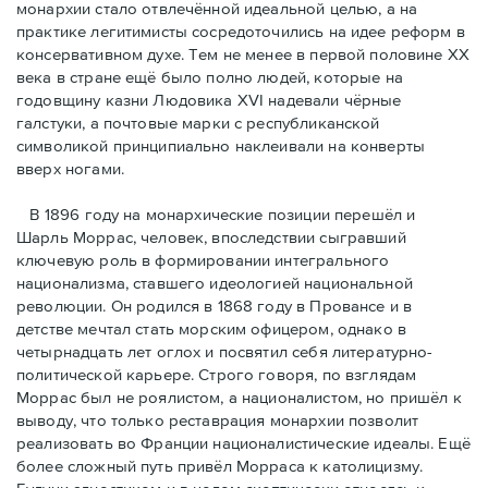
монархии стало отвлечённой идеальной целью, а на
практике легитимисты сосредоточились на идее реформ в
консервативном духе. Тем не менее в первой половине ХХ
века в стране ещё было полно людей, которые на
годовщину казни Людовика XVI надевали чёрные
галстуки, а почтовые марки с республиканской
символикой принципиально наклеивали на конверты
вверх ногами.
В 1896 году на монархические позиции перешёл и
Шарль Моррас, человек, впоследствии сыгравший
ключевую роль в формировании интегрального
национализма, ставшего идеологией национальной
революции. Он родился в 1868 году в Провансе и в
детстве мечтал стать морским офицером, однако в
четырнадцать лет оглох и посвятил себя литературно-
политической карьере. Строго говоря, по взглядам
Моррас был не роялистом, а националистом, но пришёл к
выводу, что только реставрация монархии позволит
реализовать во Франции националистические идеалы. Ещё
более сложный путь привёл Морраса к католицизму.