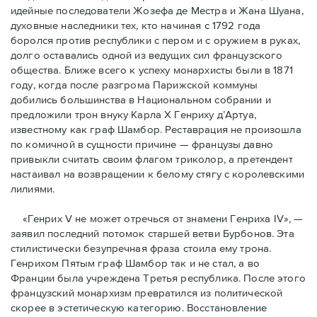
идейные последователи Жозефа де Местра и Жана Шуана,
духовные наследники тех, кто начиная с 1792 года
боролся против республики с пером и с оружием в руках,
долго оставались одной из ведущих сил французского
общества. Ближе всего к успеху монархисты были в 1871
году, когда после разгрома Парижской коммуны
добились большинства в Национальном собрании и
предложили трон внуку Карла Х Генриху д’Артуа,
известному как граф Шамбор. Реставрация не произошла
по комичной в сущности причине — французы давно
привыкли считать своим флагoм триколор, а претендент
настаивал на возвращении к белому стягу с королевскими
лилиями.
«Генрих V не может отречься от знамени Генриха IV», —
заявил последний потомок старшей ветви Бурбонов. Эта
стилистически безупречная фраза стоила ему трона.
Генрихом Пятым граф Шамбор так и не стал, а во
Франции была учреждена Третья республика. После этого
французский монархизм превратился из политической
скорее в эстетическую категорию. Восстановление