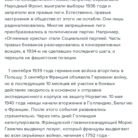
Народный Фронт, выиграли выборы 1936 года и
запретили все правые лиги. Естественно, правые
настроения в обществе от этого не ослабли. Они лишь
радикализовались. Многие запрещённые лиги
преобразовались в политические партии. Например,
«Огненные кресты» стали Социальной партией. Часть
правых боевиков разочаровалась в консервативных
вождях, в 1934-м не сделавших последнего шага, и
перешла на фашистские позиции.
1 сентября 1939 года германские войска вторглись в
Польшу. 3 сентября Франция объявила Германии войну,
но в последующие 10 месяцев её участие в боевых
действиях сводилось в основном к отправке
экспедиционного корпуса на защиту Норвегии. 10 мая
1940 года немцы начали вторжение в Голландию, Бельгию
и Францию. После этого события развивались
стремительно. Через пять дней Голландия
капитулировала. Французский главнокомандующий Морис
Гамелен выдвинул лозунг, который французы выдвигают
во всех серьёзных войнах, начиная с 1792 года -