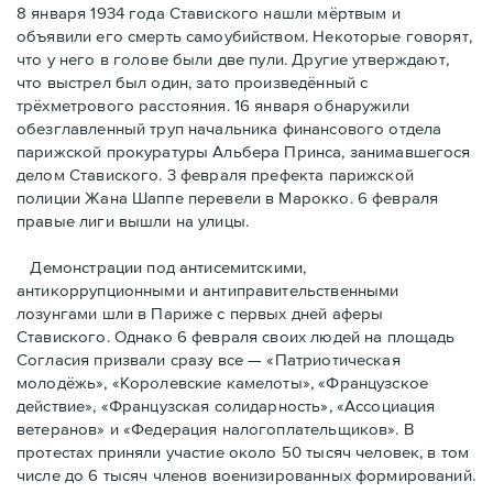
8 января 1934 года Ставиского нашли мёртвым и
объявили его смерть самоубийством. Некоторые говорят,
что у него в голове были две пули. Другие утверждают,
что выстрел был один, зато произведённый с
трёхметровoго расстояния. 16 января обнаружили
обезглавленный труп начальника финансового отдела
парижской прокуратуры Альбера Принса, занимавшегося
делом Cтавиского. 3 февраля префекта парижской
полиции Жана Шаппе перевели в Марокко. 6 февраля
правые лиги вышли на улицы.
Демонстрации под антисемитскими,
антикоррупционными и антиправительственными
лозунгами шли в Париже с первых дней аферы
Ставиского. Однако 6 февраля своих людей на площадь
Согласия призвали сразу все — «Патриотическая
молодёжь», «Королевские камелоты», «Французское
действие», «Французская солидарность», «Ассоциация
ветеранов» и «Федерация налогоплательщиков». В
протестах приняли участие около 50 тысяч человек, в том
числе до 6 тысяч членов военизированных формирований.