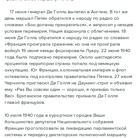
17 июня генерал Де Голль вылетел в Англию. В тот же
день маршал Петен обратился к народу по радио со
словами: «Бои должны прекратиться», и запросил у немцев
условия перемирия. Нация вздохнула с облегчением. 18
июня Де Голль обратился к народу по радио со словами:
«Франция проиграла сражение, но она не проиграла
войну!» 19 июня немцы форсировали Луару. 22 июня 1940
года было подписано перемирие. Около шестидесяти
процентов территории страны попало под немецкую
оккупацию. Юг Франции, колониальная империя и флот
оставались под контролем правительства Петена. 27 июня
Черчилль пригласил Де Голля на Даунинг-стрит и объявил
ему: «Раз Вы совсем один — хорошо, я признáю только
Вас». Британское правительство признало Де Голля
главой французов.
10 июля 1940 года в курортном городке Виши
большинство депутатов Национального собрания
Франции проголосовали за ликвидацию парламентской
системы и передачу диктаторских полномочий маршалу