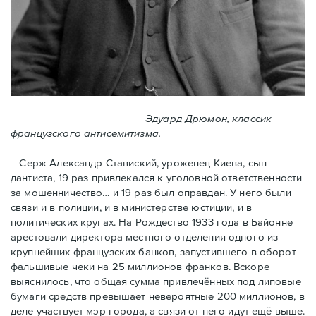
Эдуард Дрюмон, классик
французского антисемитизма.
Серж Александр Ставиский, уроженец Киева, сын
дантиста, 19 раз привлекался к уголовной ответственности
за мошенничество… и 19 раз был оправдан. У него были
связи и в полиции, и в министерстве юстиции, и в
политических кругах. На Рождество 1933 года в Байoнне
арестовали директора местного отделения одного из
крупнейших французских банков, запустившего в оборот
фальшивые чеки на 25 миллионов франков. Вскоре
выяснилось, что общая сумма привлечённых под липовые
бумаги средств превышает невероятные 200 миллионов, в
деле участвует мэр города, a связи от него идут ещё выше.