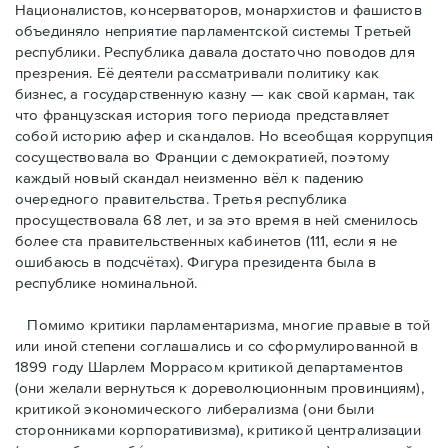
Националистов, консерваторов, монархистов и фашистов
объединяло неприятие парламентской системы Третьей
республики. Республика давала достаточно поводов для
презрения. Её деятели рассматривали политику как
бизнес, а государственную казну — как свой карман, так
что французская история того периода представляет
собой историю афер и скандалов. Но всеобщая коррупция
сосуществовала во Франции с демократией, поэтому
каждый новый скандал неизменно вёл к падению
очередного правительства. Третья республика
просуществовала 68 лет, и за это время в ней сменилось
более ста правительственных кабинетов (111, если я не
ошибаюсь в подсчётах). Фигура президента была в
республике номинальной.
Помимо критики парламентаризма, многие правые в той
или иной степени соглашались и со сформулированной в
1899 году Шарлем Моррасом критикой департаментов
(они желали вернуться к дореволюционным провинциям),
критикой экономического либерализма (они были
сторонниками корпоративизма), критикой централизации