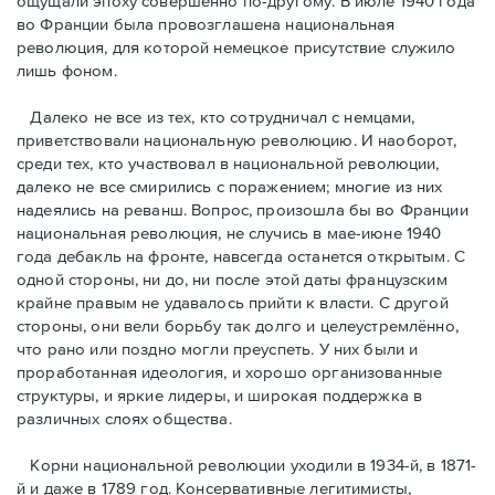
ощущали эпоху совершенно по-другому. В июле 1940 года
во Франции была провозглашена национальная
революция, для которой немецкое присутствие служило
лишь фоном.
Далеко не все из тех, кто сотрудничал с немцами,
приветствовали национальную революцию. И наоборот,
среди тех, кто участвовал в национальной революции,
далеко не все смирились с поражением; многие из них
надеялись на реванш. Вопрос, произошла бы во Франции
национальная революция, не случись в мае-июне 1940
года дебакль на фронте, навсегда останется открытым. С
одной стороны, ни до, ни после этой даты французским
крайне правым не удавалось прийти к власти. С другой
стороны, они вели борьбу так долго и целеустремлённо,
что рано или поздно могли преуспеть. У них были и
проработанная идеология, и хорошо организованные
структуры, и яркие лидеры, и широкая поддержка в
различных слоях общества.
Корни национальной революции уходили в 1934-й, в 1871-
й и даже в 1789 год. Консервативные легитимисты,