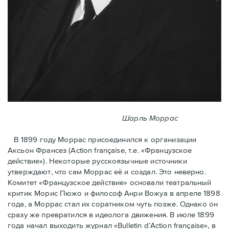
Шарль Моррас
В 1899 году Моррас присоединился к организации
Аксьон Франсез (Action française, т.е. «Французское
действие»). Некоторые русскоязычные источники
утверждают, что сам Моррас её и создал. Это неверно.
Комитет «Французское действие» основали театральный
критик Морис Пюжо и философ Анри Вожуа в апреле 1898
года, а Моррас стал их соратником чуть позже. Однако он
сразу же превратился в идеолога движения. В июле 1899
года начал выходить журнал «Bulletin d’Action française», в