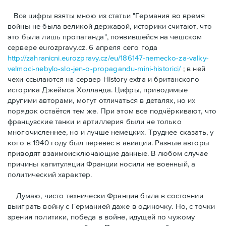
Bсе цифры взяты мною из статьи "Германия во время
войны не была великой державой, историки считают, что
это была лишь пропаганда", появившейся на чешском
сервере eurozpravy.cz. 6 апреля сего года
http://zahranicni.eurozpravy.cz/eu/186147-nemecko-za-valky-
velmoci-nebylo-slo-jen-o-propagandu-mini-historici/
; в ней
чехи ссылаются на сервер History extra и британского
историка Джеймса Холланда. Цифры, привoдимые
другими авторами, могут отличаться в деталях, но их
порядок остаётся тем же. При этом все подчёркивают, что
французские танки и артиллерия были не только
многочисленнее, но и лучше немецких. Труднее сказать, у
кого в 1940 году был перевес в авиации. Разные авторы
приводят взаимоисключающие данные. В любом случае
причины капитуляции Франции носили не военный, а
политический характер.
Думаю, чисто технически Франция была в состоянии
выиграть войну с Германией даже в одиночку. Но, с точки
зрения политики, победа в войне, идущей по чужому