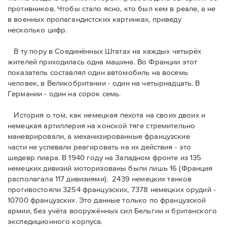
противников. Чтобы стало ясно, кто был кем в реале, а не
в военных пропагандистских картинках, приведу
несколько цифр.
В ту пору в Соединённых Штатах на каждых четырёх
жителей приходилась одна машина. Во Франции этот
показатель составлял один автомобиль на восемь
человек, в Великобритании - один на четырнадцать. В
Германии - один на сорок семь.
История о том, как немецкая пехота на своих двоих и
немeцкая артиллерия на конской тяге стремительно
маневрировали, а механизированные французские
части не успевали реагировать на их действия - это
шедевр пиара. В 1940 году на Западном фронте из 135
немецких дивизий моторизованы были лишь 16 (Франция
располагала 117 дивизиями). 2439 немецких танков
противостояли 3254 французских, 7378 немецких орудий -
10700 французских. Это данные только по французской
армии, без учёта вооружённых сил Бельгии и британского
экспедиционного корпуса.