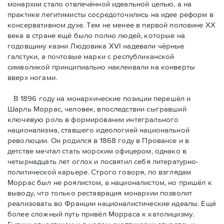
монархии стало отвлечённой идеальной целью, а на
практике легитимисты сосредоточились на идее реформ в
консервативном духе. Тем не менее в первой половине ХХ
века в стране ещё было полно людей, которые на
годовщину казни Людовика XVI надевали чёрные
галстуки, а почтовые марки с республиканской
символикой принципиально наклеивали на конверты
вверх ногами.
В 1896 году на монархические позиции перешёл и
Шарль Моррас, человек, впоследствии сыгравший
ключевую роль в формировании интегрального
национализма, ставшего идеологией национальной
революции. Он родился в 1868 году в Провансе и в
детстве мечтал стать морским офицером, однако в
четырнадцать лет оглох и посвятил себя литературно-
политической карьере. Строго говоря, по взглядам
Моррас был не роялистом, а националистом, но пришёл к
выводу, что только реставрация монархии позволит
реализовать во Франции националистические идеалы. Ещё
более сложный путь привёл Морраса к католицизму.