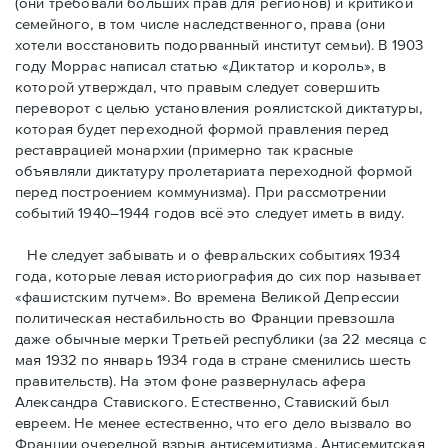
(они требовали бóльших прав для регионов) и критикой
семейного, в том числе наследственного, права (они
хотели восстановить подорванный институт семьи). В 1903
году Моррас написал статью «Диктатор и король», в
которой утверждал, что правым следует совершить
переворот с целью установления роялистской диктатуры,
которая будет переходной формой правления перед
реставрацией монархии (примерно так красные
объявляли диктатуру пролетариата переходной формой
перед построением коммунизма). При рассмотрении
событий 1940–1944 годов всё это следует иметь в виду.
Не следует забывать и о февральских событиях 1934
года, которые левая историография до сих пор называет
«фашистским путчем». Во времена Великой Депрессии
политическая нестабильность во Франции превзошла
даже обычные мерки Третьей республики (за 22 месяца с
мая 1932 по январь 1934 года в стране сменились шесть
правительств). На этом фоне развернулась афера
Александра Ставиского. Естественно, Ставиский был
евреем. Не менее естественно, что его дело вызвало во
Франции очередной взрыв антисемитизма. Антисемитская