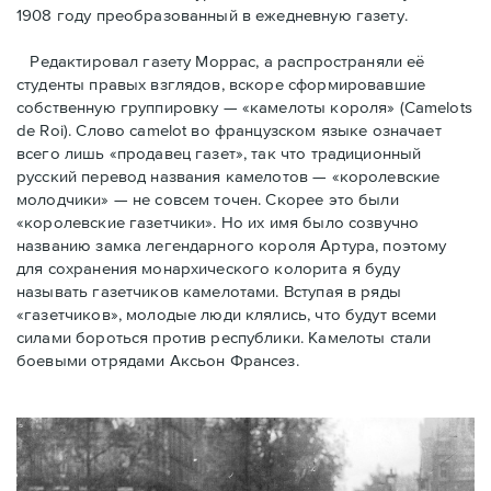
1908 году преобразованный в ежедневную газету.
Редактировал газету Моррас, а распространяли её
студенты правых взглядов, вскоре сформировавшие
собственную группировку — «камелоты короля» (Camelots
de Roi). Слово camelot во французском языке означает
всего лишь «продавец газет», так что традиционный
русский перевод названия камелотов — «королевские
молодчики» — не совсем точен. Скорее это были
«королевские газетчики». Но их имя было созвучно
названию замка легендарного короля Артура, поэтому
для сохранения монархического колорита я буду
называть газетчиков камелотами. Вступая в ряды
«газетчиков», молодые люди клялись, что будут всеми
силами бороться против республики. Камелоты стали
боевыми отрядами Аксьон Франсез.