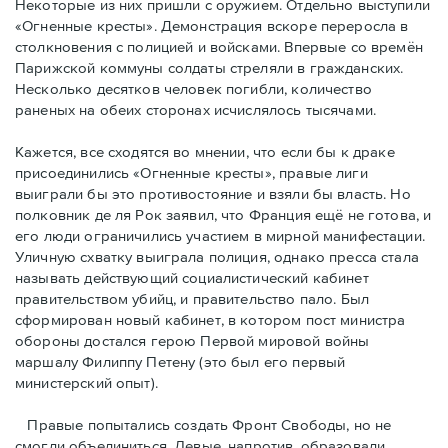
Некоторые из них пришли с оружием. Отдельно выступили
«Огненные кресты». Демонстрация вскоре переросла в
столкновения с полицией и войсками. Впервые со времён
Парижской коммуны солдаты стреляли в гражданских.
Несколько десятков человек погибли, количество
раненых на обеих сторонах исчислялось тысячами.
Кажется, все сходятся во мнении, что если бы к драке
присоединились «Огненные кресты», правые лиги
выиграли бы это противостояние и взяли бы власть. Но
полковник де ля Рок заявил, что Франция ещё не готова, и
его люди ограничились участием в мирной манифестации.
Уличную схватку выиграла полиция, однако пресса стала
называть действующий социалистический кабинет
правительством убийц, и правительство пало. Был
сформирован новый кабинет, в котором пост министра
обороны достался герою Первой мировой войны
маршалу Филиппу Петену (это был его первый
министерский опыт).
Правые пoпытались создать Фронт Свободы, но не
смогли объединиться. Левые, напротив, образовали