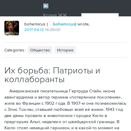
bohemicus (
bohemicus
) wrote,
2017
-
04
-
12
14:29:00
Categories:
Общество
История
Их борьба: Патриоты и
коллаборанты
Американская писательница Гертруда Стайн, икона
авангардизма и автор термина «потерянное поколение»,
жила во Франции с 1902 года. В 1907-м она познакомилась
с Элис Токлас, ставшей любовью всей её жизни. 1943 год
две дамы провели в живописном городке Кюло в
предгорьях Альп, недалеко от швейцарской границы. В
Кюло стоял немецкий гарнизон, и в какой-то момент на