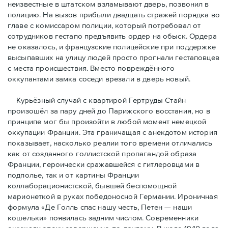
неизвестные в штатском взламывают дверь, позвонил в
полицию. На вызов прибыли двадцать стражей порядка во
главе с комиссаром полиции, который потребовал от
сотрудников гестапо предъявить ордер на обыск. Ордера
не оказалось, и французские полицейские при поддержке
высыпавших на улицу людей просто прогнали гестаповцев
с места происшествия. Вместо повреждённого
оккупантами замка соседи врезали в дверь новый.
Курьёзный случай с квартирой Гертруды Стайн
произошёл за пару дней до Парижского восстания, но в
принципe мог бы произойти в любой момент немецкой
оккупации Франции. Эта граничащая с анекдотом история
показывает, насколько реалии того времени отличались
как от созданного голлистской пропагандой образа
Франции, героически сражавшейся с гитлеровцами в
подполье, так и от картины Франции
коллаборационистской, бывшей беспомощной
марионеткой в руках победоносной Германии. Ироничная
формула «Де Голль спас нашу честь, Петен — наши
кошельки» появилась задним числом. Современники