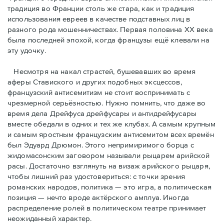
традиция во Франции столь же стара, как и традиция
использования евреев в качестве подставных лиц в
разного рода мошенничествах. Первая половина ХХ века
была последней эпохой, когда французы ещё клевали на
эту удочку.
Несмотря на накал страстей, бушевавших во время
аферы Ставиского и других подобных эксцессов,
французский антисемитизм не стоит воспринимать с
чрезмерной серьёзностью. Нужно помнить, что даже во
время дела Дрейфуса дрейфусары и антидрейфусары
вместе обедали в одних и тех же клубах. А самым крупным
и самым яростным французским антисемитом всех времён
был Эдуард Дрюмон. Этого непримиримого борца с
жидомасонским заговором называли рыцарем арийской
расы. Достаточно взглянуть на визаж арийского рыцаря,
чтобы лишний раз удостовериться: с точки зрения
романских народов, политика — это игра, а политическая
позиция — нечто вроде актёрского амплуа. Иногда
распределение ролей в политическом театре принимает
неожиданный характер.