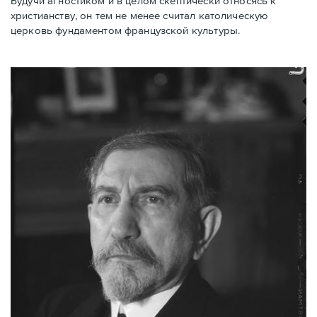
Будучи агностиком и в целом скептически относясь к
христианству, он тем не менее считал католическую
церковь фундаментом французской культуры.