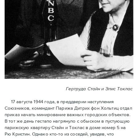
Гертруда Стайн и Элис Токлас
17 августа 1944 года, в преддверии наступления
Союзников, комендант Парижа Дитрих фон Хольтиц отдал
приказ начать минирование важных городских объектов.
В тот же день гестапо нагрянуло с обыском в пустующую
парижскую квартиру Стайн и Токлaс в домe номер 5 на
Рю Кристин. Однако кто-то из соседей, увидев, что