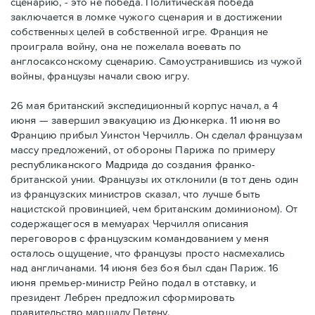
сценарию, - это не победа. Политическая победа
заключается в ломке чужого сценария и в достижении
собственных целей в собственной игре. Франция не
проиграла войну, она не пожелала воевать по
англосаксонскому сценарию. Самоустранившись из чужой
войны, французы начали свою игру.
26 мая британский экспедиционный корпус начал, а 4
июня — завершил эвакуацию из Дюнкерка. 11 июня во
Францию прибыл Уинстон Черчилль. Он сделал французам
массу предложений, от обороны Парижа по примеру
республиканского Мадрида до создания франко-
британской унии. Французы их отклонили (в тот день один
из французских министров сказал, что лучше быть
нацистской провинцией, чем британским доминионом). От
содержащегося в мемуарах Черчилля описания
переговоров с французским командованием у меня
осталось ощущение, что французы просто насмехались
над англичанами. 14 июня без боя был сдан Париж. 16
июня премьер-министр Рейно подал в отставку, и
президент Лебрен предложил сформировать
правительство маршалу Петену.