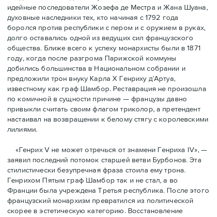
идейные последователи Жозефа де Местра и Жана Шуана,
духовные наследники тех, кто начиная с 1792 года
боролся против республики с пером и с оружием в руках,
долго оставались одной из ведущих сил французского
общества. Ближе всего к успеху монархисты были в 1871
году, когда после разгрома Парижской коммуны
добились большинства в Национальном собрании и
предложили трон внуку Карла Х Генриху д’Артуа,
известному как граф Шамбор. Реставрация не произошла
по комичной в сущности причине — французы давно
привыкли считать своим флагoм триколор, а претендент
настаивал на возвращении к белому стягу с королевскими
лилиями.
«Генрих V не может отречься от знамени Генриха IV», —
заявил последний потомок старшей ветви Бурбонов. Эта
стилистически безупречная фраза стоила ему трона.
Генрихом Пятым граф Шамбор так и не стал, а во
Франции была учреждена Третья республика. После этого
французский монархизм превратился из политической
скорее в эстетическую категорию. Восстановление