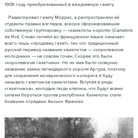
1908 году преобразованный в ежедневную газету.
Редактировал газету Моррас, а распространяли её
студенты правых взглядов, вскоре сформировавшие
собственную группировку — «камелоты короля» (Camelots
de Roi). Слово camelot во французском языке означает
всего лишь «продавец газет», так что традиционный
русский перевод названия камелотов — «королевские
молодчики» — не совсем точен. Скорее это были
«королевские газетчики». Но их имя было созвучно
названию замка легендарного короля Артура, поэтому
для сохранения монархического колорита я буду
называть газетчиков камелотами. Вступая в ряды
«газетчиков», молодые люди клялись, что будут всеми
силами бороться против республики. Камелоты стали
боевыми отрядами Аксьон Франсез.