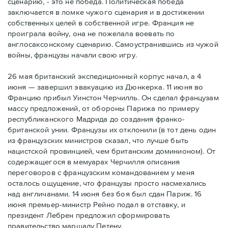
сценарию, - это не победа. Политическая победа
заключается в ломке чужого сценария и в достижении
собственных целей в собственной игре. Франция не
проиграла войну, она не пожелала воевать по
англосаксонскому сценарию. Самоустранившись из чужой
войны, французы начали свою игру.
26 мая британский экспедиционный корпус начал, а 4
июня — завершил эвакуацию из Дюнкерка. 11 июня во
Францию прибыл Уинстон Черчилль. Он сделал французам
массу предложений, от обороны Парижа по примеру
республиканского Мадрида до создания франко-
британской унии. Французы их отклонили (в тот день один
из французских министров сказал, что лучше быть
нацистской провинцией, чем британским доминионом). От
содержащегося в мемуарах Черчилля описания
переговоров с французским командованием у меня
осталось ощущение, что французы просто насмехались
над англичанами. 14 июня без боя был сдан Париж. 16
июня премьер-министр Рейно подал в отставку, и
президент Лебрен предложил сформировать
правительство маршалу Петену.