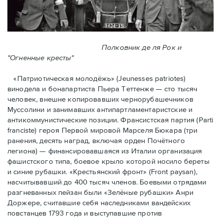
Полковник де ля Рок и
"Огненные кресты"
«Патриотическая молодёжь» (Jeunesses patriotes)
винодела и бонапартиста Пьера Тeттенже — cто тысяч
человек, внешне копировавших чернорубашечников
Муссолини и занимавших антипартламентаристские и
антикоммунистические позиции. Франсистская партия (Parti
franciste) героя Первой мировой Марселя Бюкара (три
ранения, десять наград, включая орден Почётного
легиона) — финансировавшаяся из Италии организация
фашистского типа, боевое крыло которой носило береты
и синие рубашки. «Крестьянский фронт» (Front paysan),
насчитывавший до 400 тысяч членов. Боевыми отрядами
разгневанных пейзан были «Зелёные рубашки» Анри
Доржере, считавшие себя наследниками вандейских
повстанцев 1793 года и выступавшие против