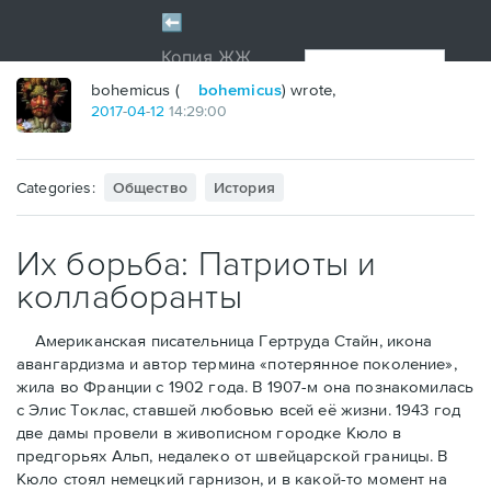
bohemicus (
bohemicus
) wrote,
2017
-
04
-
12
14:29:00
Categories:
Общество
История
Их борьба: Патриоты и
коллаборанты
Американская писательница Гертруда Стайн, икона
авангардизма и автор термина «потерянное поколение»,
жила во Франции с 1902 года. В 1907-м она познакомилась
с Элис Токлас, ставшей любовью всей её жизни. 1943 год
две дамы провели в живописном городке Кюло в
предгорьях Альп, недалеко от швейцарской границы. В
Кюло стоял немецкий гарнизон, и в какой-то момент на