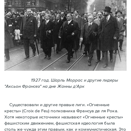
1927 год. Шарль Моррас и другие лидеры
"Аксьон Франсез" на дне Жанны д'Арк
Существовали и другие правые лиги. «Огненные
кресты» (Croix de Feu) полковника Франсуа де ля Рока.
Хотя некоторые источники называют «Огненные крeсты»
фашистским движением, фашистская идеология была
столь же чужда этим правым, как и коммунистическая. Это