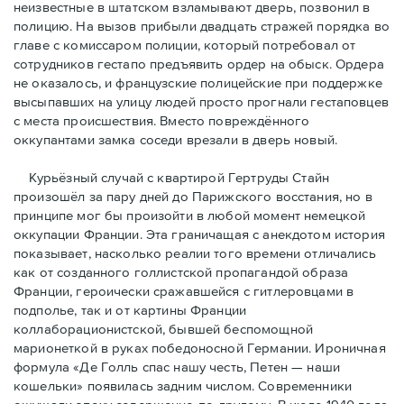
неизвестные в штатском взламывают дверь, позвонил в
полицию. На вызов прибыли двадцать стражей порядка во
главе с комиссаром полиции, который потребовал от
сотрудников гестапо предъявить ордер на обыск. Ордера
не оказалось, и французские полицейские при поддержке
высыпавших на улицу людей просто прогнали гестаповцев
с места происшествия. Вместо повреждённого
оккупантами замка соседи врезали в дверь новый.
Курьёзный случай с квартирой Гертруды Стайн
произошёл за пару дней до Парижского восстания, но в
принципe мог бы произойти в любой момент немецкой
оккупации Франции. Эта граничащая с анекдотом история
показывает, насколько реалии того времени отличались
как от созданного голлистской пропагандой образа
Франции, героически сражавшейся с гитлеровцами в
подполье, так и от картины Франции
коллаборационистской, бывшей беспомощной
марионеткой в руках победоносной Германии. Ироничная
формула «Де Голль спас нашу честь, Петен — наши
кошельки» появилась задним числом. Современники