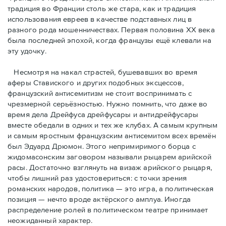
традиция во Франции столь же стара, как и традиция
использования евреев в качестве подставных лиц в
разного рода мошенничествах. Первая половина ХХ века
была последней эпохой, когда французы ещё клевали на
эту удочку.
Несмотря на накал страстей, бушевавших во время
аферы Ставиского и других подобных эксцессов,
французский антисемитизм не стоит воспринимать с
чрезмерной серьёзностью. Нужно помнить, что даже во
время дела Дрейфуса дрейфусары и антидрейфусары
вместе обедали в одних и тех же клубах. А самым крупным
и самым яростным французским антисемитом всех времён
был Эдуард Дрюмон. Этого непримиримого борца с
жидомасонским заговором называли рыцарем арийской
расы. Достаточно взглянуть на визаж арийского рыцаря,
чтобы лишний раз удостовериться: с точки зрения
романских народов, политика — это игра, а политическая
позиция — нечто вроде актёрского амплуа. Иногда
распределение ролей в политическом театре принимает
неожиданный характер.