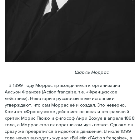
Шарль Моррас
В 1899 году Моррас присоединился к организации
Аксьон Франсез (Action française, т.е. «Французское
действие»). Некоторые русскоязычные источники
утверждают, что сам Моррас её и создал. Это неверно.
Комитет «Французское действие» основали театральный
критик Морис Пюжо и философ Анри Вожуа в апреле 1898
года, а Моррас стал их соратником чуть позже. Однако он
сразу же превратился в идеолога движения. В июле 1899
года начал выходить журнал «Bulletin d’Action française», в