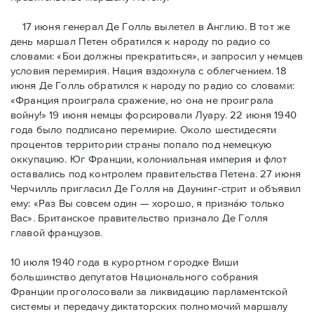
17 июня генерал Де Голль вылетел в Англию. В тот же
день маршал Петен обратился к народу по радио со
словами: «Бои должны прекратиться», и запросил у немцев
условия перемирия. Нация вздохнула с облегчением. 18
июня Де Голль обратился к народу по радио со словами:
«Франция проиграла сражение, но она не проиграла
войну!» 19 июня немцы форсировали Луару. 22 июня 1940
года было подписано перемирие. Около шестидесяти
процентов территории страны попало под немецкую
оккупацию. Юг Франции, колониальная империя и флот
оставались под контролем правительства Петена. 27 июня
Черчилль пригласил Де Голля на Даунинг-стрит и объявил
ему: «Раз Вы совсем один — хорошо, я признáю только
Вас». Британское правительство признало Де Голля
главой французов.
10 июля 1940 года в курортном городке Виши
большинство депутатов Национального собрания
Франции проголосовали за ликвидацию парламентской
системы и передачу диктаторских полномочий маршалу