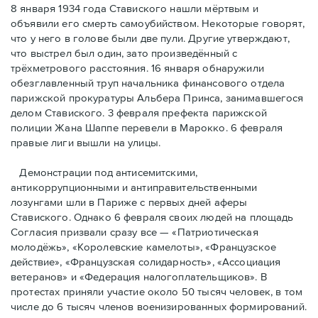
8 января 1934 года Ставиского нашли мёртвым и
объявили его смерть самоубийством. Некоторые говорят,
что у него в голове были две пули. Другие утверждают,
что выстрел был один, зато произведённый с
трёхметровoго расстояния. 16 января обнаружили
обезглавленный труп начальника финансового отдела
парижской прокуратуры Альбера Принса, занимавшегося
делом Cтавиского. 3 февраля префекта парижской
полиции Жана Шаппе перевели в Марокко. 6 февраля
правые лиги вышли на улицы.
Демонстрации под антисемитскими,
антикоррупционными и антиправительственными
лозунгами шли в Париже с первых дней аферы
Ставиского. Однако 6 февраля своих людей на площадь
Согласия призвали сразу все — «Патриотическая
молодёжь», «Королевские камелоты», «Французское
действие», «Французская солидарность», «Ассоциация
ветеранов» и «Федерация налогоплательщиков». В
протестах приняли участие около 50 тысяч человек, в том
числе до 6 тысяч членов военизированных формирований.