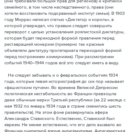
(они требовали бóльших прав для регионов) и критикой
семейного, в том числе наследственного, права (они
хотели восстановить подорванный институт семьи). В 1903
году Моррас написал статью «Диктатор и король», в
которой утверждал, что правым следует совершить
переворот с целью установления роялистской диктатуры,
которая будет переходной формой правления перед
реставрацией монархии (примерно так красные
объявляли диктатуру пролетариата переходной формой
перед построением коммунизма). При рассмотрении
событий 1940–1944 годов всё это следует иметь в виду.
Не следует забывать и о февральских событиях 1934
года, которые левая историография до сих пор называет
«фашистским путчем». Во времена Великой Депрессии
политическая нестабильность во Франции превзошла
даже обычные мерки Третьей республики (за 22 месяца с
мая 1932 по январь 1934 года в стране сменились шесть
правительств). На этом фоне развернулась афера
Александра Ставиского. Естественно, Ставиский был
евреем. Не менее естественно, что его дело вызвало во
Франции очередной взрыв антисемитизма. Антисемитская