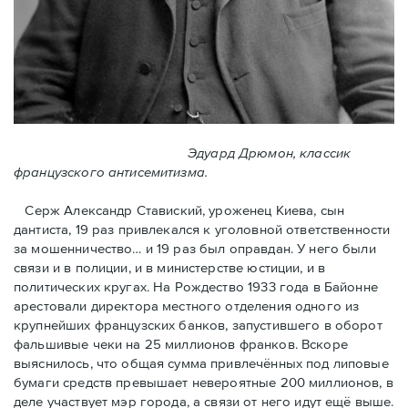
Эдуард Дрюмон, классик
французского антисемитизма.
Серж Александр Ставиский, уроженец Киева, сын
дантиста, 19 раз привлекался к уголовной ответственности
за мошенничество… и 19 раз был оправдан. У него были
связи и в полиции, и в министерстве юстиции, и в
политических кругах. На Рождество 1933 года в Байoнне
арестовали директора местного отделения одного из
крупнейших французских банков, запустившего в оборот
фальшивые чеки на 25 миллионов франков. Вскоре
выяснилось, что общая сумма привлечённых под липовые
бумаги средств превышает невероятные 200 миллионов, в
деле участвует мэр города, a связи от него идут ещё выше.