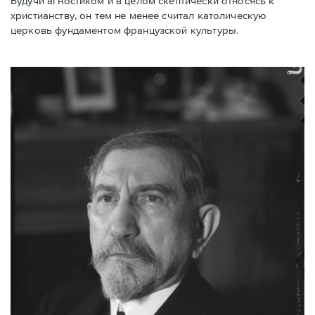
Будучи агностиком и в целом скептически относясь к
христианству, он тем не менее считал католическую
церковь фундаментом французской культуры.