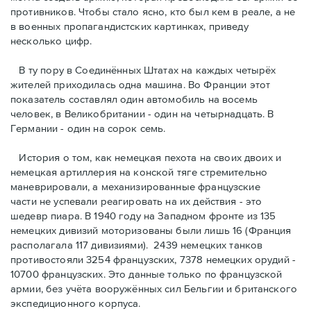
противников. Чтобы стало ясно, кто был кем в реале, а не
в военных пропагандистских картинках, приведу
несколько цифр.
В ту пору в Соединённых Штатах на каждых четырёх
жителей приходилась одна машина. Во Франции этот
показатель составлял один автомобиль на восемь
человек, в Великобритании - один на четырнадцать. В
Германии - один на сорок семь.
История о том, как немецкая пехота на своих двоих и
немeцкая артиллерия на конской тяге стремительно
маневрировали, а механизированные французские
части не успевали реагировать на их действия - это
шедевр пиара. В 1940 году на Западном фронте из 135
немецких дивизий моторизованы были лишь 16 (Франция
располагала 117 дивизиями). 2439 немецких танков
противостояли 3254 французских, 7378 немецких орудий -
10700 французских. Это данные только по французской
армии, без учёта вооружённых сил Бельгии и британского
экспедиционного корпуса.