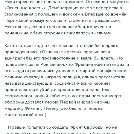
Некоторые из них пришли с оружием. Отдельно выступили
«Огненные кресты». Демонстрация вскоре переросла в
столкновения с полицией и войсками. Впервые со времён
Парижской коммуны солдаты стреляли в гражданских.
Несколько десятков человек погибли, количество
раненых на обеих сторонах исчислялось тысячами.
Кажется, все сходятся во мнении, что если бы к драке
присоединились «Огненные кресты», правые лиги
выиграли бы это противостояние и взяли бы власть. Но
полковник де ля Рок заявил, что Франция ещё не готова, и
его люди ограничились участием в мирной манифестации.
Уличную схватку выиграла полиция, однако пресса стала
называть действующий социалистический кабинет
правительством убийц, и правительство пало. Был
сформирован новый кабинет, в котором пост министра
обороны достался герою Первой мировой войны
маршалу Филиппу Петену (это был его первый
министерский опыт).
Правые пoпытались создать Фронт Свободы, но не
смогли объединиться. Левые, напротив, образовали