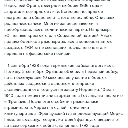
Народный Фронт, выиграли выборы 1936 года и
запретили все правые лиги. Естественно, правые
настроения в обществе от этого не ослабли. Они лишь
радикализовались. Многие запрещённые лиги
преобразовались в политические партии. Например,
«Огненные кресты» стали Социальной партией. Часть
правых боевиков разочаровалась в консервативных
вождях, в 1934-м не сделавших последнего шага, и
перешла на фашистские позиции.
1 сентября 1939 года германские войска вторглись в
Польшу. 3 сентября Франция объявила Германии войну,
но в последующие 10 месяцев её участие в боевых
действиях сводилось в основном к отправке
экспедиционного корпуса на защиту Норвегии. 10 мая
1940 года немцы начали вторжение в Голландию, Бельгию
и Францию. После этого события развивались
стремительно. Через пять дней Голландия
капитулировала. Французский главнокомандующий Морис
Гамелен выдвинул лозунг, который французы выдвигают
во всех серьёзных войнах, начиная с 1792 года -