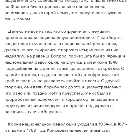
ощущали эпоху совершенно по-другому. В июле 1940 года
во Франции была провозглашена национальная
революция, для которой немецкое присутствие служило
лишь фоном.
Далеко не все из тех, кто сотрудничал с немцами,
приветствовали национальную революцию. И наоборот,
среди тех, кто участвовал в национальной революции,
далеко не все смирились с поражением; многие из них
надеялись на реванш. Вопрос, произошла бы во Франции
национальная революция, не случись в мае-июне 1940
года дебакль на фронте, навсегда останется открытым. С
одной стороны, ни до, ни после этой даты французским
крайне правым не удавалось прийти к власти. С другой
стороны, они вели борьбу так долго и целеустремлённо,
что рано или поздно могли преуспеть. У них были и
проработанная идеология, и хорошо организованные
структуры, и яркие лидеры, и широкая поддержка в
различных слоях общества.
Корни национальной революции уходили в 1934-й, в 1871-
й и даже в 1789 год. Консервативные легитимисты,