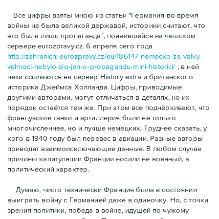
Bсе цифры взяты мною из статьи "Германия во время
войны не была великой державой, историки считают, что
это была лишь пропаганда", появившейся на чешском
сервере eurozpravy.cz. 6 апреля сего года
http://zahranicni.eurozpravy.cz/eu/186147-nemecko-za-valky-
velmoci-nebylo-slo-jen-o-propagandu-mini-historici/
; в ней
чехи ссылаются на сервер History extra и британского
историка Джеймса Холланда. Цифры, привoдимые
другими авторами, могут отличаться в деталях, но их
порядок остаётся тем же. При этом все подчёркивают, что
французские танки и артиллерия были не только
многочисленнее, но и лучше немецких. Труднее сказать, у
кого в 1940 году был перевес в авиации. Разные авторы
приводят взаимоисключающие данные. В любом случае
причины капитуляции Франции носили не военный, а
политический характер.
Думаю, чисто технически Франция была в состоянии
выиграть войну с Германией даже в одиночку. Но, с точки
зрения политики, победа в войне, идущей по чужому