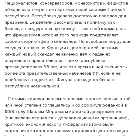
Националистов, консерваторов, монархистов и фашистов
объединяло неприятие парламентской системы Третьей
республики. Республика давала достаточно поводов для
презрения. Её деятели рассматривали политику как
бизнес, а государственную казну — как свой карман, так
что французская история того периода представляет
собой историю афер и скандалов. Но всеобщая коррупция
сосуществовала во Франции с демократией, поэтому
каждый новый скандал неизменно вёл к падению
очередного правительства. Третья республика
просуществовала 68 лет, и за это время в ней сменилось
более ста правительственных кабинетов (111, если я не
ошибаюсь в подсчётах). Фигура президента была в
республике номинальной.
Помимо критики парламентаризма, многие правые в той
или иной степени соглашались и со сформулированной в
1899 году Шарлем Моррасом критикой департаментов
(они желали вернуться к дореволюционным провинциям),
критикой экономического либерализма (они были
сторонниками корпоративизма), критикой централизации