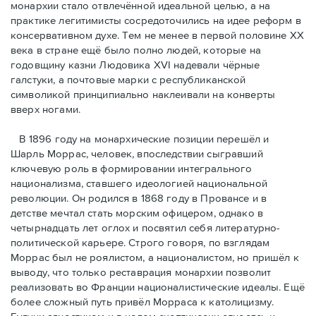
монархии стало отвлечённой идеальной целью, а на
практике легитимисты сосредоточились на идее реформ в
консервативном духе. Тем не менее в первой половине ХХ
века в стране ещё было полно людей, которые на
годовщину казни Людовика XVI надевали чёрные
галстуки, а почтовые марки с республиканской
символикой принципиально наклеивали на конверты
вверх ногами.
В 1896 году на монархические позиции перешёл и
Шарль Моррас, человек, впоследствии сыгравший
ключевую роль в формировании интегрального
национализма, ставшего идеологией национальной
революции. Он родился в 1868 году в Провансе и в
детстве мечтал стать морским офицером, однако в
четырнадцать лет оглох и посвятил себя литературно-
политической карьере. Строго говоря, по взглядам
Моррас был не роялистом, а националистом, но пришёл к
выводу, что только реставрация монархии позволит
реализовать во Франции националистические идеалы. Ещё
более сложный путь привёл Морраса к католицизму.