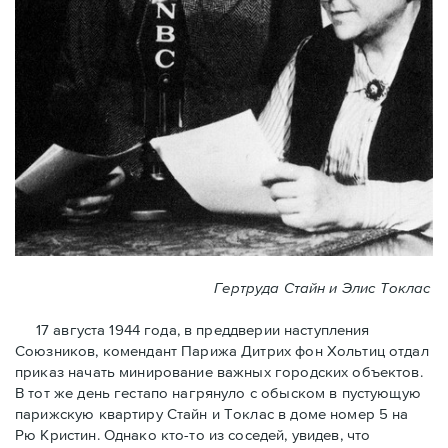
Гертруда Стайн и Элис Токлас
17 августа 1944 года, в преддверии наступления
Союзников, комендант Парижа Дитрих фон Хольтиц отдал
приказ начать минирование важных городских объектов.
В тот же день гестапо нагрянуло с обыском в пустующую
парижскую квартиру Стайн и Токлaс в домe номер 5 на
Рю Кристин. Однако кто-то из соседей, увидев, что