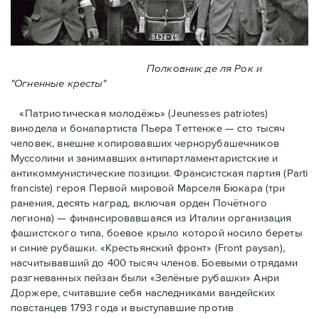
Полковник де ля Рок и
"Огненные кресты"
«Патриотическая молодёжь» (Jeunesses patriotes)
винодела и бонапартиста Пьера Тeттенже — cто тысяч
человек, внешне копировавших чернорубашечников
Муссолини и занимавших антипартламентаристские и
антикоммунистические позиции. Франсистская партия (Parti
franciste) героя Первой мировой Марселя Бюкара (три
ранения, десять наград, включая орден Почётного
легиона) — финансировавшаяся из Италии организация
фашистского типа, боевое крыло которой носило береты
и синие рубашки. «Крестьянский фронт» (Front paysan),
насчитывавший до 400 тысяч членов. Боевыми отрядами
разгневанных пейзан были «Зелёные рубашки» Анри
Доржере, считавшие себя наследниками вандейских
повстанцев 1793 года и выступавшие против