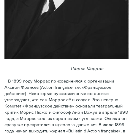
Шарль Моррас
В 1899 году Моррас присоединился к организации
Аксьон Франсез (Action française, т.е. «Французское
действие»). Некоторые русскоязычные источники
утверждают, что сам Моррас её и создал. Это неверно.
Комитет «Французское действие» основали театральный
критик Морис Пюжо и философ Анри Вожуа в апреле 1898
года, а Моррас стал их соратником чуть позже. Однако он
сразу же превратился в идеолога движения. В июле 1899
года начал выходить журнал «Bulletin d’Action française», в