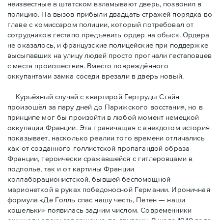
неизвестные в штатском взламывают дверь, позвонил в
полицию. На вызов прибыли двадцать стражей порядка во
главе с комиссаром полиции, который потребовал от
сотрудников гестапо предъявить ордер на обыск. Ордера
не оказалось, и французские полицейские при поддержке
высыпавших на улицу людей просто прогнали гестаповцев
с места происшествия. Вместо повреждённого
оккупантами замка соседи врезали в дверь новый.
Курьёзный случай с квартирой Гертруды Стайн
произошёл за пару дней до Парижского восстания, но в
принципe мог бы произойти в любой момент немецкой
оккупации Франции. Эта граничащая с анекдотом история
показывает, насколько реалии того времени отличались
как от созданного голлистской пропагандой образа
Франции, героически сражавшейся с гитлеровцами в
подполье, так и от картины Франции
коллаборационистской, бывшей беспомощной
марионеткой в руках победоносной Германии. Ироничная
формула «Де Голль спас нашу честь, Петен — наши
кошельки» появилась задним числом. Современники