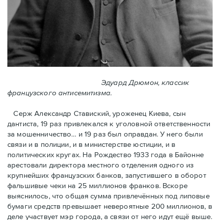
Эдуард Дрюмон, классик
французского антисемитизма.
Серж Александр Ставиский, уроженец Киева, сын
дантиста, 19 раз привлекался к уголовной ответственности
за мошенничество… и 19 раз был оправдан. У него были
связи и в полиции, и в министерстве юстиции, и в
политических кругах. На Рождество 1933 года в Байoнне
арестовали директора местного отделения одного из
крупнейших французских банков, запустившего в оборот
фальшивые чеки на 25 миллионов франков. Вскоре
выяснилось, что общая сумма привлечённых под липовые
бумаги средств превышает невероятные 200 миллионов, в
деле участвует мэр города, a связи от него идут ещё выше.