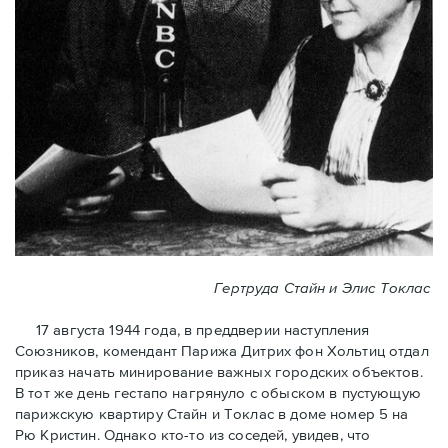
Гертруда Стайн и Элис Токлас
17 августа 1944 года, в преддверии наступления
Союзников, комендант Парижа Дитрих фон Хольтиц отдал
приказ начать минирование важных городских объектов.
В тот же день гестапо нагрянуло с обыском в пустующую
парижскую квартиру Стайн и Токлaс в домe номер 5 на
Рю Кристин. Однако кто-то из соседей, увидев, что