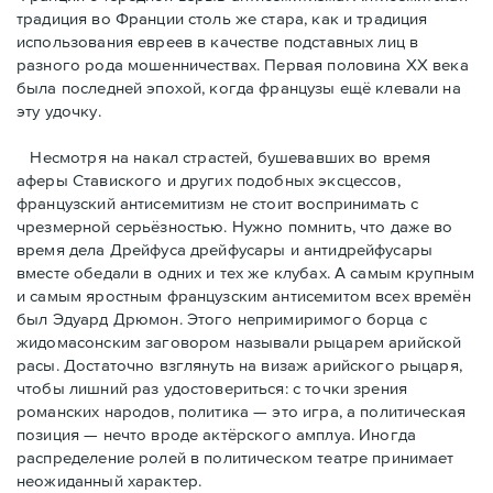
традиция во Франции столь же стара, как и традиция
использования евреев в качестве подставных лиц в
разного рода мошенничествах. Первая половина ХХ века
была последней эпохой, когда французы ещё клевали на
эту удочку.
Несмотря на накал страстей, бушевавших во время
аферы Ставиского и других подобных эксцессов,
французский антисемитизм не стоит воспринимать с
чрезмерной серьёзностью. Нужно помнить, что даже во
время дела Дрейфуса дрейфусары и антидрейфусары
вместе обедали в одних и тех же клубах. А самым крупным
и самым яростным французским антисемитом всех времён
был Эдуард Дрюмон. Этого непримиримого борца с
жидомасонским заговором называли рыцарем арийской
расы. Достаточно взглянуть на визаж арийского рыцаря,
чтобы лишний раз удостовериться: с точки зрения
романских народов, политика — это игра, а политическая
позиция — нечто вроде актёрского амплуа. Иногда
распределение ролей в политическом театре принимает
неожиданный характер.