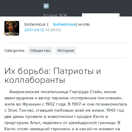
bohemicus (
bohemicus
) wrote,
2017
-
04
-
12
14:29:00
Categories:
Общество
История
Их борьба: Патриоты и
коллаборанты
Американская писательница Гертруда Стайн, икона
авангардизма и автор термина «потерянное поколение»,
жила во Франции с 1902 года. В 1907-м она познакомилась
с Элис Токлас, ставшей любовью всей её жизни. 1943 год
две дамы провели в живописном городке Кюло в
предгорьях Альп, недалеко от швейцарской границы. В
Кюло стоял немецкий гарнизон, и в какой-то момент на