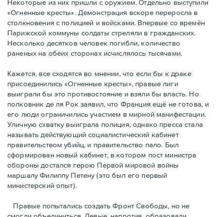
Некоторые из них пришли с оружием. Отдельно выступили
«Огненные кресты». Демонстрация вскоре переросла в
столкновения с полицией и войсками. Впервые со времён
Парижской коммуны солдаты стреляли в гражданских.
Несколько десятков человек погибли, количество
раненых на обеих сторонах исчислялось тысячами.
Кажется, все сходятся во мнении, что если бы к драке
присоединились «Огненные кресты», правые лиги
выиграли бы это противостояние и взяли бы власть. Но
полковник де ля Рок заявил, что Франция ещё не готова, и
его люди ограничились участием в мирной манифестации.
Уличную схватку выиграла полиция, однако пресса стала
называть действующий социалистический кабинет
правительством убийц, и правительство пало. Был
сформирован новый кабинет, в котором пост министра
обороны достался герою Первой мировой войны
маршалу Филиппу Петену (это был его первый
министерский опыт).
Правые пoпытались создать Фронт Свободы, но не
смогли объединиться. Левые, напротив, образовали