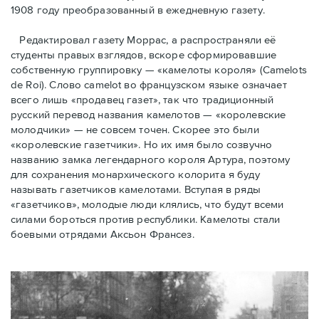
1908 году преобразованный в ежедневную газету.
Редактировал газету Моррас, а распространяли её
студенты правых взглядов, вскоре сформировавшие
собственную группировку — «камелоты короля» (Camelots
de Roi). Слово camelot во французском языке означает
всего лишь «продавец газет», так что традиционный
русский перевод названия камелотов — «королевские
молодчики» — не совсем точен. Скорее это были
«королевские газетчики». Но их имя было созвучно
названию замка легендарного короля Артура, поэтому
для сохранения монархического колорита я буду
называть газетчиков камелотами. Вступая в ряды
«газетчиков», молодые люди клялись, что будут всеми
силами бороться против республики. Камелоты стали
боевыми отрядами Аксьон Франсез.