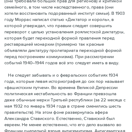
(они требовали бóльших прав для регионов) и критикой
семейного, в том числе наследственного, права (они
хотели восстановить подорванный институт семьи). В 1903
году Моррас написал статью «Диктатор и король», в
которой утверждал, что правым следует совершить
переворот с целью установления роялистской диктатуры,
которая будет переходной формой правления перед
реставрацией монархии (примерно так красные
объявляли диктатуру пролетариата переходной формой
перед построением коммунизма). При рассмотрении
событий 1940–1944 годов всё это следует иметь в виду.
Не следует забывать и о февральских событиях 1934
года, которые левая историография до сих пор называет
«фашистским путчем». Во времена Великой Депрессии
политическая нестабильность во Франции превзошла
даже обычные мерки Третьей республики (за 22 месяца с
мая 1932 по январь 1934 года в стране сменились шесть
правительств). На этом фоне развернулась афера
Александра Ставиского. Естественно, Ставиский был
евреем. Не менее естественно, что его дело вызвало во
Франции очередной взрыв антисемитизма. Антисемитская