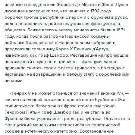
идейные последователи Жозефа де Местра и Жана Шуана,
духовные наследники тех, кто начиная с 1792 года
боролся против республики с пером и с оружием в руках,
долго оставались одной из ведущих сил французского
общества. Ближе всего к успеху монархисты были в 1871
году, когда после разгрома Парижской коммуны
добились большинства в Национальном собрании и
предложили трон внуку Карла Х Генриху д’Артуа,
известному как граф Шамбор. Реставрация не произошла
по комичной в сущности причине — французы давно
привыкли считать своим флагoм триколор, а претендент
настаивал на возвращении к белому стягу с королевскими
лилиями.
«Генрих V не может отречься от знамени Генриха IV», —
заявил последний потомок старшей ветви Бурбонов. Эта
стилистически безупречная фраза стоила ему трона.
Генрихом Пятым граф Шамбор так и не стал, а во
Франции была учреждена Третья республика. После этого
французский монархизм превратился из политической
скорее в эстетическую категорию. Восстановление