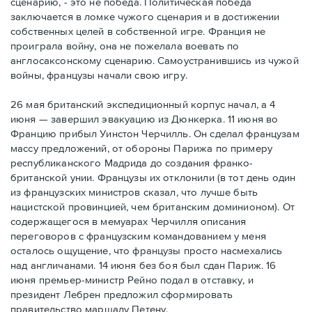
сценарию, - это не победа. Политическая победа
заключается в ломке чужого сценария и в достижении
собственных целей в собственной игре. Франция не
проиграла войну, она не пожелала воевать по
англосаксонскому сценарию. Самоустранившись из чужой
войны, французы начали свою игру.
26 мая британский экспедиционный корпус начал, а 4
июня — завершил эвакуацию из Дюнкерка. 11 июня во
Францию прибыл Уинстон Черчилль. Он сделал французам
массу предложений, от обороны Парижа по примеру
республиканского Мадрида до создания франко-
британской унии. Французы их отклонили (в тот день один
из французских министров сказал, что лучше быть
нацистской провинцией, чем британским доминионом). От
содержащегося в мемуарах Черчилля описания
переговоров с французским командованием у меня
осталось ощущение, что французы просто насмехались
над англичанами. 14 июня без боя был сдан Париж. 16
июня премьер-министр Рейно подал в отставку, и
президент Лебрен предложил сформировать
правительство маршалу Петену.