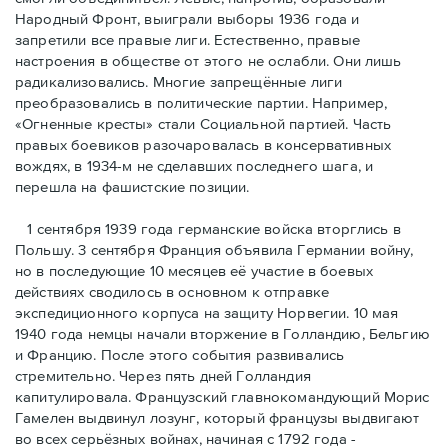
Народный Фронт, выиграли выборы 1936 года и
запретили все правые лиги. Естественно, правые
настроения в обществе от этого не ослабли. Они лишь
радикализовались. Многие запрещённые лиги
преобразовались в политические партии. Например,
«Огненные кресты» стали Социальной партией. Часть
правых боевиков разочаровалась в консервативных
вождях, в 1934-м не сделавших последнего шага, и
перешла на фашистские позиции.
1 сентября 1939 года германские войска вторглись в
Польшу. 3 сентября Франция объявила Германии войну,
но в последующие 10 месяцев её участие в боевых
действиях сводилось в основном к отправке
экспедиционного корпуса на защиту Норвегии. 10 мая
1940 года немцы начали вторжение в Голландию, Бельгию
и Францию. После этого события развивались
стремительно. Через пять дней Голландия
капитулировала. Французский главнокомандующий Морис
Гамелен выдвинул лозунг, который французы выдвигают
во всех серьёзных войнах, начиная с 1792 года -