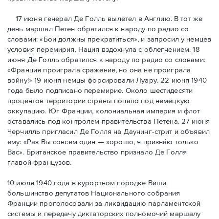
17 июня генерал Де Голль вылетел в Англию. В тот же
день маршал Петен обратился к народу по радио со
словами: «Бои должны прекратиться», и запросил у немцев
условия перемирия. Нация вздохнула с облегчением. 18
июня Де Голль обратился к народу по радио со словами:
«Франция проиграла сражение, но она не проиграла
войну!» 19 июня немцы форсировали Луару. 22 июня 1940
года было подписано перемирие. Около шестидесяти
процентов территории страны попало под немецкую
оккупацию. Юг Франции, колониальная империя и флот
оставались под контролем правительства Петена. 27 июня
Черчилль пригласил Де Голля на Даунинг-стрит и объявил
ему: «Раз Вы совсем один — хорошо, я признáю только
Вас». Британское правительство признало Де Голля
главой французов.
10 июля 1940 года в курортном городке Виши
большинство депутатов Национального собрания
Франции проголосовали за ликвидацию парламентской
системы и передачу диктаторских полномочий маршалу