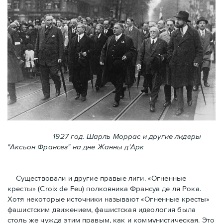
1927 год. Шарль Моррас и другие лидеры
"Аксьон Франсез" на дне Жанны д'Арк
Существовали и другие правые лиги. «Огненные
кресты» (Croix de Feu) полковника Франсуа де ля Рока.
Хотя некоторые источники называют «Огненные крeсты»
фашистским движением, фашистская идеология была
столь же чужда этим правым, как и коммунистическая. Это