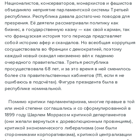
Националистов, консерваторов, монархистов и фашистов
объединяло неприятие парламентской системы Третьей
республики. Республика давала достаточно поводов для
презрения. Её деятели рассматривали политику как
бизнес, а государственную казну — как свой карман, так
что французская история того периода представляет
собой историю афер и скандалов. Но всеобщая коррупция
сосуществовала во Франции с демократией, поэтому
каждый новый скандал неизменно вёл к падению
очередного правительства. Третья республика
просуществовала 68 лет, и за это время в ней сменилось
более ста правительственных кабинетов (111, если я не
ошибаюсь в подсчётах). Фигура президента была в
республике номинальной.
Помимо критики парламентаризма, многие правые в той
или иной степени соглашались и со сформулированной в
1899 году Шарлем Моррасом критикой департаментов
(они желали вернуться к дореволюционным провинциям),
критикой экономического либерализма (они были
сторонниками корпоративизма), критикой централизации