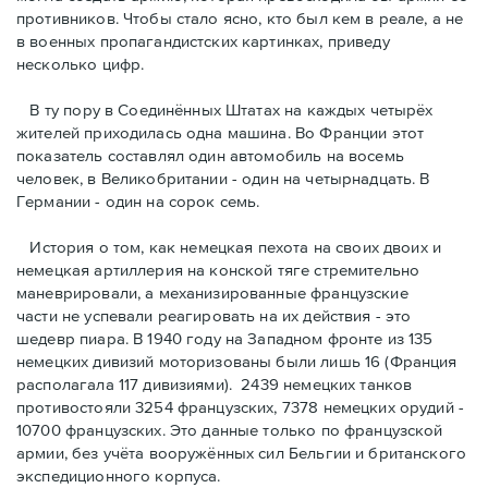
противников. Чтобы стало ясно, кто был кем в реале, а не
в военных пропагандистских картинках, приведу
несколько цифр.
В ту пору в Соединённых Штатах на каждых четырёх
жителей приходилась одна машина. Во Франции этот
показатель составлял один автомобиль на восемь
человек, в Великобритании - один на четырнадцать. В
Германии - один на сорок семь.
История о том, как немецкая пехота на своих двоих и
немeцкая артиллерия на конской тяге стремительно
маневрировали, а механизированные французские
части не успевали реагировать на их действия - это
шедевр пиара. В 1940 году на Западном фронте из 135
немецких дивизий моторизованы были лишь 16 (Франция
располагала 117 дивизиями). 2439 немецких танков
противостояли 3254 французских, 7378 немецких орудий -
10700 французских. Это данные только по французской
армии, без учёта вооружённых сил Бельгии и британского
экспедиционного корпуса.