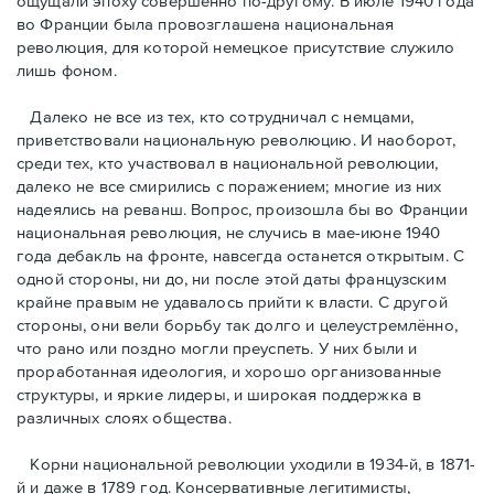
ощущали эпоху совершенно по-другому. В июле 1940 года
во Франции была провозглашена национальная
революция, для которой немецкое присутствие служило
лишь фоном.
Далеко не все из тех, кто сотрудничал с немцами,
приветствовали национальную революцию. И наоборот,
среди тех, кто участвовал в национальной революции,
далеко не все смирились с поражением; многие из них
надеялись на реванш. Вопрос, произошла бы во Франции
национальная революция, не случись в мае-июне 1940
года дебакль на фронте, навсегда останется открытым. С
одной стороны, ни до, ни после этой даты французским
крайне правым не удавалось прийти к власти. С другой
стороны, они вели борьбу так долго и целеустремлённо,
что рано или поздно могли преуспеть. У них были и
проработанная идеология, и хорошо организованные
структуры, и яркие лидеры, и широкая поддержка в
различных слоях общества.
Корни национальной революции уходили в 1934-й, в 1871-
й и даже в 1789 год. Консервативные легитимисты,