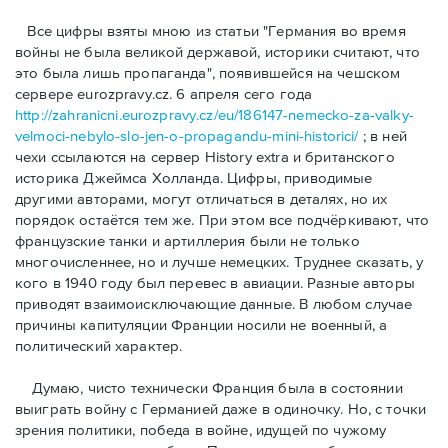
Bсе цифры взяты мною из статьи "Германия во время
войны не была великой державой, историки считают, что
это была лишь пропаганда", появившейся на чешском
сервере eurozpravy.cz. 6 апреля сего года
http://zahranicni.eurozpravy.cz/eu/186147-nemecko-za-valky-
velmoci-nebylo-slo-jen-o-propagandu-mini-historici/
; в ней
чехи ссылаются на сервер History extra и британского
историка Джеймса Холланда. Цифры, привoдимые
другими авторами, могут отличаться в деталях, но их
порядок остаётся тем же. При этом все подчёркивают, что
французские танки и артиллерия были не только
многочисленнее, но и лучше немецких. Труднее сказать, у
кого в 1940 году был перевес в авиации. Разные авторы
приводят взаимоисключающие данные. В любом случае
причины капитуляции Франции носили не военный, а
политический характер.
Думаю, чисто технически Франция была в состоянии
выиграть войну с Германией даже в одиночку. Но, с точки
зрения политики, победа в войне, идущей по чужому