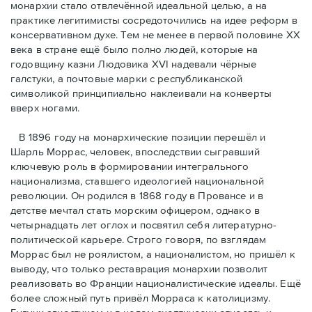
монархии стало отвлечённой идеальной целью, а на
практике легитимисты сосредоточились на идее реформ в
консервативном духе. Тем не менее в первой половине ХХ
века в стране ещё было полно людей, которые на
годовщину казни Людовика XVI надевали чёрные
галстуки, а почтовые марки с республиканской
символикой принципиально наклеивали на конверты
вверх ногами.
В 1896 году на монархические позиции перешёл и
Шарль Моррас, человек, впоследствии сыгравший
ключевую роль в формировании интегрального
национализма, ставшего идеологией национальной
революции. Он родился в 1868 году в Провансе и в
детстве мечтал стать морским офицером, однако в
четырнадцать лет оглох и посвятил себя литературно-
политической карьере. Строго говоря, по взглядам
Моррас был не роялистом, а националистом, но пришёл к
выводу, что только реставрация монархии позволит
реализовать во Франции националистические идеалы. Ещё
более сложный путь привёл Морраса к католицизму.