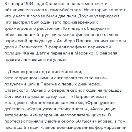
8 января 1934 года Ставиского нашли мёртвым и
объявили его смерть самоубийством. Некоторые говорят,
что у него в голове были две пули. Другие утверждают,
что выстрел был один, зато произведённый с
трёхметровoго расстояния. 16 января обнаружили
обезглавленный труп начальника финансового отдела
парижской прокуратуры Альбера Принса, занимавшегося
делом Cтавиского. 3 февраля префекта парижской
полиции Жана Шаппе перевели в Марокко. 6 февраля
правые лиги вышли на улицы.
Демонстрации под антисемитскими,
антикоррупционными и антиправительственными
лозунгами шли в Париже с первых дней аферы
Ставиского. Однако 6 февраля своих людей на площадь
Согласия призвали сразу все — «Патриотическая
молодёжь», «Королевские камелоты», «Французское
действие», «Французская солидарность», «Ассоциация
ветеранов» и «Федерация налогоплательщиков». В
протестах приняли участие около 50 тысяч человек, в том
числе до 6 тысяч членов военизированных формирований.