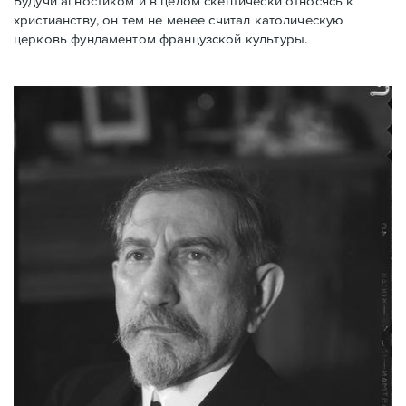
Будучи агностиком и в целом скептически относясь к
христианству, он тем не менее считал католическую
церковь фундаментом французской культуры.