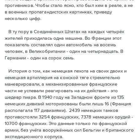
противников. Чтобы стало ясно, кто был кем в реале, а не
в военных пропагандистских картинках, приведу
несколько цифр.
В ту пору в Соединённых Штатах на каждых четырёх
жителей приходилась одна машина. Во Франции этот
показатель составлял один автомобиль на восемь
человек, в Великобритании - один на четырнадцать. В
Германии - один на сорок семь.
История о том, как немецкая пехота на своих двоих и
немeцкая артиллерия на конской тяге стремительно
маневрировали, а механизированные французские
части не успевали реагировать на их действия - это
шедевр пиара. В 1940 году на Западном фронте из 135
немецких дивизий моторизованы были лишь 16 (Франция
располагала 117 дивизиями). 2439 немецких танков
противостояли 3254 французских, 7378 немецких орудий -
10700 французских. Это данные только по французской
армии, без учёта вооружённых сил Бельгии и британского
экспедиционного корпуса.