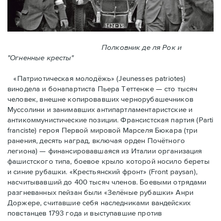
Полковник де ля Рок и
"Огненные кресты"
«Патриотическая молодёжь» (Jeunesses patriotes)
винодела и бонапартиста Пьера Тeттенже — cто тысяч
человек, внешне копировавших чернорубашечников
Муссолини и занимавших антипартламентаристские и
антикоммунистические позиции. Франсистская партия (Parti
franciste) героя Первой мировой Марселя Бюкара (три
ранения, десять наград, включая орден Почётного
легиона) — финансировавшаяся из Италии организация
фашистского типа, боевое крыло которой носило береты
и синие рубашки. «Крестьянский фронт» (Front paysan),
насчитывавший до 400 тысяч членов. Боевыми отрядами
разгневанных пейзан были «Зелёные рубашки» Анри
Доржере, считавшие себя наследниками вандейских
повстанцев 1793 года и выступавшие против