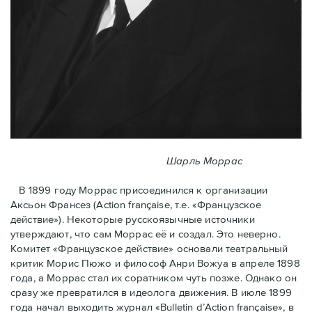
Шарль Моррас
В 1899 году Моррас присоединился к организации
Аксьон Франсез (Action française, т.е. «Французское
действие»). Некоторые русскоязычные источники
утверждают, что сам Моррас её и создал. Это неверно.
Комитет «Французское действие» основали театральный
критик Морис Пюжо и философ Анри Вожуа в апреле 1898
года, а Моррас стал их соратником чуть позже. Однако он
сразу же превратился в идеолога движения. В июле 1899
года начал выходить журнал «Bulletin d’Action française», в