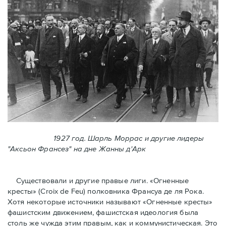
1927 год. Шарль Моррас и другие лидеры
"Аксьон Франсез" на дне Жанны д'Арк
Существовали и другие правые лиги. «Огненные
кресты» (Croix de Feu) полковника Франсуа де ля Рока.
Хотя некоторые источники называют «Огненные крeсты»
фашистским движением, фашистская идеология была
столь же чужда этим правым, как и коммунистическая. Это