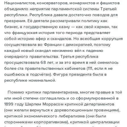
Националистов, консерваторов, монархистов и фашистов
объединяло неприятие парламентской системы Третьей
республики. Республика давала достаточно поводов для
презрения. Её деятели рассматривали политику как
бизнес, а государственную казну — как свой карман, так
что французская история того периода представляет
собой историю афер и скандалов. Но всеобщая коррупция
сосуществовала во Франции с демократией, поэтому
каждый новый скандал неизменно вёл к падению
очередного правительства. Третья республика
просуществовала 68 лет, и за это время в ней сменилось
более ста правительственных кабинетов (111, если я не
ошибаюсь в подсчётах). Фигура президента была в
республике номинальной.
Помимо критики парламентаризма, многие правые в той
или иной степени соглашались и со сформулированной в
1899 году Шарлем Моррасом критикой департаментов
(они желали вернуться к дореволюционным провинциям),
критикой экономического либерализма (они были
сторонниками корпоративизма), критикой централизации