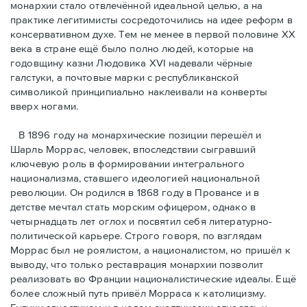
монархии стало отвлечённой идеальной целью, а на
практике легитимисты сосредоточились на идее реформ в
консервативном духе. Тем не менее в первой половине ХХ
века в стране ещё было полно людей, которые на
годовщину казни Людовика XVI надевали чёрные
галстуки, а почтовые марки с республиканской
символикой принципиально наклеивали на конверты
вверх ногами.
В 1896 году на монархические позиции перешёл и
Шарль Моррас, человек, впоследствии сыгравший
ключевую роль в формировании интегрального
национализма, ставшего идеологией национальной
революции. Он родился в 1868 году в Провансе и в
детстве мечтал стать морским офицером, однако в
четырнадцать лет оглох и посвятил себя литературно-
политической карьере. Строго говоря, по взглядам
Моррас был не роялистом, а националистом, но пришёл к
выводу, что только реставрация монархии позволит
реализовать во Франции националистические идеалы. Ещё
более сложный путь привёл Морраса к католицизму.