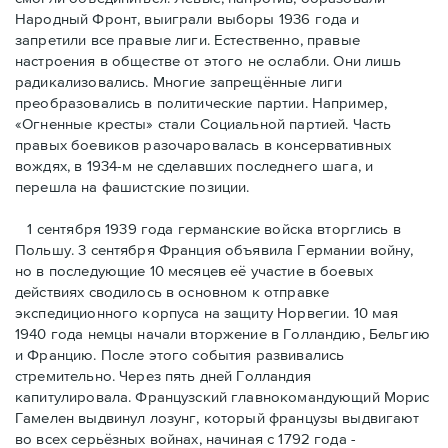
Народный Фронт, выиграли выборы 1936 года и
запретили все правые лиги. Естественно, правые
настроения в обществе от этого не ослабли. Они лишь
радикализовались. Многие запрещённые лиги
преобразовались в политические партии. Например,
«Огненные кресты» стали Социальной партией. Часть
правых боевиков разочаровалась в консервативных
вождях, в 1934-м не сделавших последнего шага, и
перешла на фашистские позиции.
1 сентября 1939 года германские войска вторглись в
Польшу. 3 сентября Франция объявила Германии войну,
но в последующие 10 месяцев её участие в боевых
действиях сводилось в основном к отправке
экспедиционного корпуса на защиту Норвегии. 10 мая
1940 года немцы начали вторжение в Голландию, Бельгию
и Францию. После этого события развивались
стремительно. Через пять дней Голландия
капитулировала. Французский главнокомандующий Морис
Гамелен выдвинул лозунг, который французы выдвигают
во всех серьёзных войнах, начиная с 1792 года -