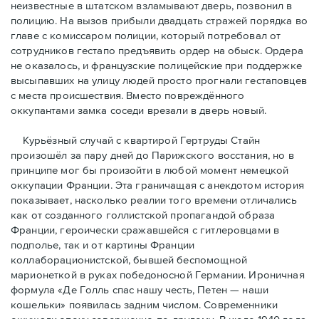
неизвестные в штатском взламывают дверь, позвонил в
полицию. На вызов прибыли двадцать стражей порядка во
главе с комиссаром полиции, который потребовал от
сотрудников гестапо предъявить ордер на обыск. Ордера
не оказалось, и французские полицейские при поддержке
высыпавших на улицу людей просто прогнали гестаповцев
с места происшествия. Вместо повреждённого
оккупантами замка соседи врезали в дверь новый.
Курьёзный случай с квартирой Гертруды Стайн
произошёл за пару дней до Парижского восстания, но в
принципe мог бы произойти в любой момент немецкой
оккупации Франции. Эта граничащая с анекдотом история
показывает, насколько реалии того времени отличались
как от созданного голлистской пропагандой образа
Франции, героически сражавшейся с гитлеровцами в
подполье, так и от картины Франции
коллаборационистской, бывшей беспомощной
марионеткой в руках победоносной Германии. Ироничная
формула «Де Голль спас нашу честь, Петен — наши
кошельки» появилась задним числом. Современники