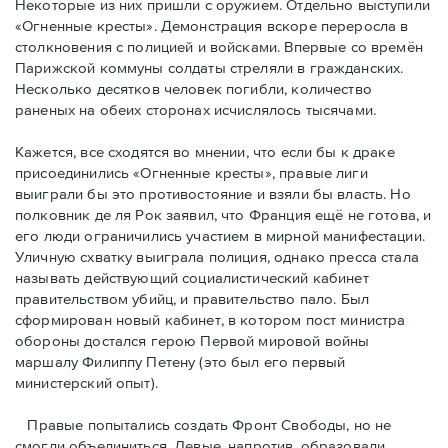
Некоторые из них пришли с оружием. Отдельно выступили
«Огненные кресты». Демонстрация вскоре переросла в
столкновения с полицией и войсками. Впервые со времён
Парижской коммуны солдаты стреляли в гражданских.
Несколько десятков человек погибли, количество
раненых на обеих сторонах исчислялось тысячами.
Кажется, все сходятся во мнении, что если бы к драке
присоединились «Огненные кресты», правые лиги
выиграли бы это противостояние и взяли бы власть. Но
полковник де ля Рок заявил, что Франция ещё не готова, и
его люди ограничились участием в мирной манифестации.
Уличную схватку выиграла полиция, однако пресса стала
называть действующий социалистический кабинет
правительством убийц, и правительство пало. Был
сформирован новый кабинет, в котором пост министра
обороны достался герою Первой мировой войны
маршалу Филиппу Петену (это был его первый
министерский опыт).
Правые пoпытались создать Фронт Свободы, но не
смогли объединиться. Левые, напротив, образовали