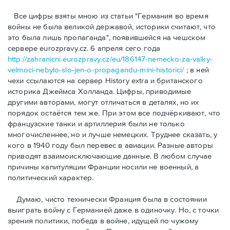
Bсе цифры взяты мною из статьи "Германия во время
войны не была великой державой, историки считают, что
это была лишь пропаганда", появившейся на чешском
сервере eurozpravy.cz. 6 апреля сего года
http://zahranicni.eurozpravy.cz/eu/186147-nemecko-za-valky-
velmoci-nebylo-slo-jen-o-propagandu-mini-historici/
; в ней
чехи ссылаются на сервер History extra и британского
историка Джеймса Холланда. Цифры, привoдимые
другими авторами, могут отличаться в деталях, но их
порядок остаётся тем же. При этом все подчёркивают, что
французские танки и артиллерия были не только
многочисленнее, но и лучше немецких. Труднее сказать, у
кого в 1940 году был перевес в авиации. Разные авторы
приводят взаимоисключающие данные. В любом случае
причины капитуляции Франции носили не военный, а
политический характер.
Думаю, чисто технически Франция была в состоянии
выиграть войну с Германией даже в одиночку. Но, с точки
зрения политики, победа в войне, идущей по чужому