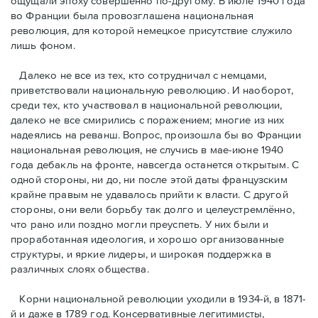
ощущали эпоху совершенно по-другому. В июле 1940 года
во Франции была провозглашена национальная
революция, для которой немецкое присутствие служило
лишь фоном.
Далеко не все из тех, кто сотрудничал с немцами,
приветствовали национальную революцию. И наоборот,
среди тех, кто участвовал в национальной революции,
далеко не все смирились с поражением; многие из них
надеялись на реванш. Вопрос, произошла бы во Франции
национальная революция, не случись в мае-июне 1940
года дебакль на фронте, навсегда останется открытым. С
одной стороны, ни до, ни после этой даты французским
крайне правым не удавалось прийти к власти. С другой
стороны, они вели борьбу так долго и целеустремлённо,
что рано или поздно могли преуспеть. У них были и
проработанная идеология, и хорошо организованные
структуры, и яркие лидеры, и широкая поддержка в
различных слоях общества.
Корни национальной революции уходили в 1934-й, в 1871-
й и даже в 1789 год. Консервативные легитимисты,