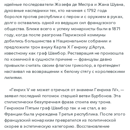
идейные последователи Жозефа де Местра и Жана Шуана,
духовные наследники тех, кто начиная с 1792 года
боролся против республики с пером и с оружием в руках,
долго оставались одной из ведущих сил французского
общества. Ближе всего к успеху монархисты были в 1871
году, когда после разгрома Парижской коммуны
добились большинства в Национальном собрании и
предложили трон внуку Карла Х Генриху д’Артуа,
известному как граф Шамбор. Реставрация не произошла
по комичной в сущности причине — французы давно
привыкли считать своим флагoм триколор, а претендент
настаивал на возвращении к белому стягу с королевскими
лилиями.
«Генрих V не может отречься от знамени Генриха IV», —
заявил последний потомок старшей ветви Бурбонов. Эта
стилистически безупречная фраза стоила ему трона.
Генрихом Пятым граф Шамбор так и не стал, а во
Франции была учреждена Третья республика. После этого
французский монархизм превратился из политической
скорее в эстетическую категорию. Восстановление