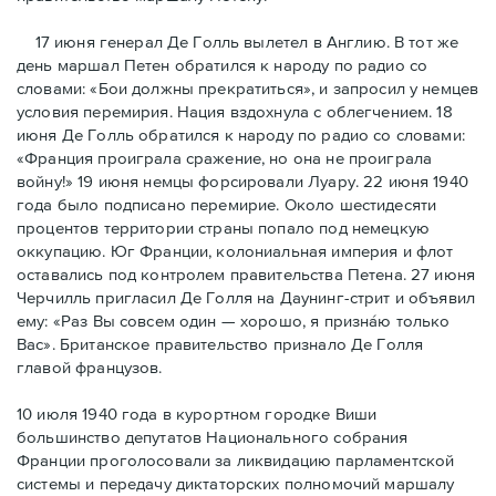
17 июня генерал Де Голль вылетел в Англию. В тот же
день маршал Петен обратился к народу по радио со
словами: «Бои должны прекратиться», и запросил у немцев
условия перемирия. Нация вздохнула с облегчением. 18
июня Де Голль обратился к народу по радио со словами:
«Франция проиграла сражение, но она не проиграла
войну!» 19 июня немцы форсировали Луару. 22 июня 1940
года было подписано перемирие. Около шестидесяти
процентов территории страны попало под немецкую
оккупацию. Юг Франции, колониальная империя и флот
оставались под контролем правительства Петена. 27 июня
Черчилль пригласил Де Голля на Даунинг-стрит и объявил
ему: «Раз Вы совсем один — хорошо, я признáю только
Вас». Британское правительство признало Де Голля
главой французов.
10 июля 1940 года в курортном городке Виши
большинство депутатов Национального собрания
Франции проголосовали за ликвидацию парламентской
системы и передачу диктаторских полномочий маршалу