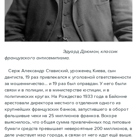
Эдуард Дрюмон, классик
французского антисемитизма.
Серж Александр Ставиский, уроженец Киева, сын
дантиста, 19 раз привлекался к уголовной ответственности
за мошенничество… и 19 раз был оправдан. У него были
связи и в полиции, и в министерстве юстиции, и в
политических кругах. На Рождество 1933 года в Байoнне
арестовали директора местного отделения одного из
крупнейших французских банков, запустившего в оборот
фальшивые чеки на 25 миллионов франков. Вскоре
выяснилось, что общая сумма привлечённых под липовые
бумаги средств превышает невероятные 200 миллионов, в
деле участвует мэр города, a связи от него идут ещё выше.