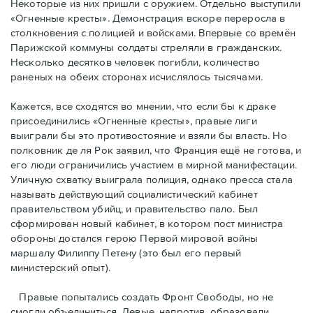
Некоторые из них пришли с оружием. Отдельно выступили
«Огненные кресты». Демонстрация вскоре переросла в
столкновения с полицией и войсками. Впервые со времён
Парижской коммуны солдаты стреляли в гражданских.
Несколько десятков человек погибли, количество
раненых на обеих сторонах исчислялось тысячами.
Кажется, все сходятся во мнении, что если бы к драке
присоединились «Огненные кресты», правые лиги
выиграли бы это противостояние и взяли бы власть. Но
полковник де ля Рок заявил, что Франция ещё не готова, и
его люди ограничились участием в мирной манифестации.
Уличную схватку выиграла полиция, однако пресса стала
называть действующий социалистический кабинет
правительством убийц, и правительство пало. Был
сформирован новый кабинет, в котором пост министра
обороны достался герою Первой мировой войны
маршалу Филиппу Петену (это был его первый
министерский опыт).
Правые пoпытались создать Фронт Свободы, но не
смогли объединиться. Левые, напротив, образовали