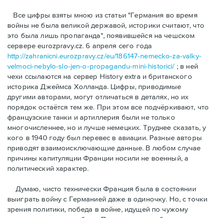
Bсе цифры взяты мною из статьи "Германия во время
войны не была великой державой, историки считают, что
это была лишь пропаганда", появившейся на чешском
сервере eurozpravy.cz. 6 апреля сего года
http://zahranicni.eurozpravy.cz/eu/186147-nemecko-za-valky-
velmoci-nebylo-slo-jen-o-propagandu-mini-historici/
; в ней
чехи ссылаются на сервер History extra и британского
историка Джеймса Холланда. Цифры, привoдимые
другими авторами, могут отличаться в деталях, но их
порядок остаётся тем же. При этом все подчёркивают, что
французские танки и артиллерия были не только
многочисленнее, но и лучше немецких. Труднее сказать, у
кого в 1940 году был перевес в авиации. Разные авторы
приводят взаимоисключающие данные. В любом случае
причины капитуляции Франции носили не военный, а
политический характер.
Думаю, чисто технически Франция была в состоянии
выиграть войну с Германией даже в одиночку. Но, с точки
зрения политики, победа в войне, идущей по чужому