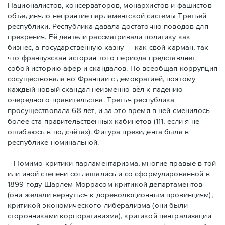
Националистов, консерваторов, монархистов и фашистов
объединяло неприятие парламентской системы Третьей
республики. Республика давала достаточно поводов для
презрения. Её деятели рассматривали политику как
бизнес, а государственную казну — как свой карман, так
что французская история того периода представляет
собой историю афер и скандалов. Но всеобщая коррупция
сосуществовала во Франции с демократией, поэтому
каждый новый скандал неизменно вёл к падению
очередного правительства. Третья республика
просуществовала 68 лет, и за это время в ней сменилось
более ста правительственных кабинетов (111, если я не
ошибаюсь в подсчётах). Фигура президента была в
республике номинальной.
Помимо критики парламентаризма, многие правые в той
или иной степени соглашались и со сформулированной в
1899 году Шарлем Моррасом критикой департаментов
(они желали вернуться к дореволюционным провинциям),
критикой экономического либерализма (они были
сторонниками корпоративизма), критикой централизации