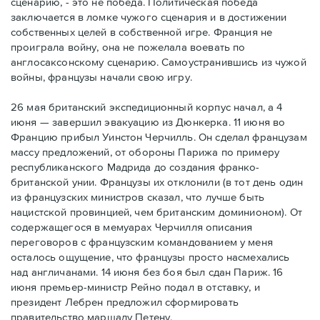
сценарию, - это не победа. Политическая победа
заключается в ломке чужого сценария и в достижении
собственных целей в собственной игре. Франция не
проиграла войну, она не пожелала воевать по
англосаксонскому сценарию. Самоустранившись из чужой
войны, французы начали свою игру.
26 мая британский экспедиционный корпус начал, а 4
июня — завершил эвакуацию из Дюнкерка. 11 июня во
Францию прибыл Уинстон Черчилль. Он сделал французам
массу предложений, от обороны Парижа по примеру
республиканского Мадрида до создания франко-
британской унии. Французы их отклонили (в тот день один
из французских министров сказал, что лучше быть
нацистской провинцией, чем британским доминионом). От
содержащегося в мемуарах Черчилля описания
переговоров с французским командованием у меня
осталось ощущение, что французы просто насмехались
над англичанами. 14 июня без боя был сдан Париж. 16
июня премьер-министр Рейно подал в отставку, и
президент Лебрен предложил сформировать
правительство маршалу Петену.