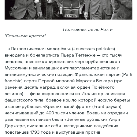
Полковник де ля Рок и
"Огненные кресты"
«Патриотическая молодёжь» (Jeunesses patriotes)
винодела и бонапартиста Пьера Тeттенже — cто тысяч
человек, внешне копировавших чернорубашечников
Муссолини и занимавших антипартламентаристские и
антикоммунистические позиции. Франсистская партия (Parti
franciste) героя Первой мировой Марселя Бюкара (три
ранения, десять наград, включая орден Почётного
легиона) — финансировавшаяся из Италии организация
фашистского типа, боевое крыло которой носило береты
и синие рубашки. «Крестьянский фронт» (Front paysan),
насчитывавший до 400 тысяч членов. Боевыми отрядами
разгневанных пейзан были «Зелёные рубашки» Анри
Доржере, считавшие себя наследниками вандейских
повстанцев 1793 года и выступавшие против