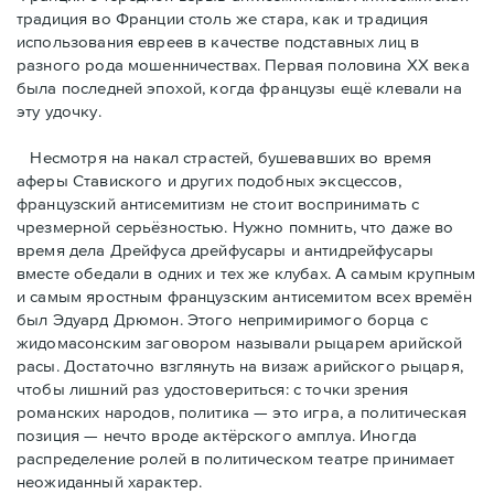
традиция во Франции столь же стара, как и традиция
использования евреев в качестве подставных лиц в
разного рода мошенничествах. Первая половина ХХ века
была последней эпохой, когда французы ещё клевали на
эту удочку.
Несмотря на накал страстей, бушевавших во время
аферы Ставиского и других подобных эксцессов,
французский антисемитизм не стоит воспринимать с
чрезмерной серьёзностью. Нужно помнить, что даже во
время дела Дрейфуса дрейфусары и антидрейфусары
вместе обедали в одних и тех же клубах. А самым крупным
и самым яростным французским антисемитом всех времён
был Эдуард Дрюмон. Этого непримиримого борца с
жидомасонским заговором называли рыцарем арийской
расы. Достаточно взглянуть на визаж арийского рыцаря,
чтобы лишний раз удостовериться: с точки зрения
романских народов, политика — это игра, а политическая
позиция — нечто вроде актёрского амплуа. Иногда
распределение ролей в политическом театре принимает
неожиданный характер.