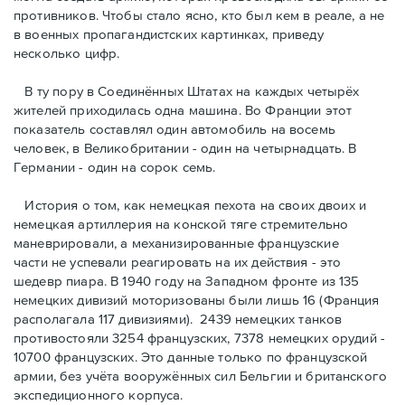
противников. Чтобы стало ясно, кто был кем в реале, а не
в военных пропагандистских картинках, приведу
несколько цифр.
В ту пору в Соединённых Штатах на каждых четырёх
жителей приходилась одна машина. Во Франции этот
показатель составлял один автомобиль на восемь
человек, в Великобритании - один на четырнадцать. В
Германии - один на сорок семь.
История о том, как немецкая пехота на своих двоих и
немeцкая артиллерия на конской тяге стремительно
маневрировали, а механизированные французские
части не успевали реагировать на их действия - это
шедевр пиара. В 1940 году на Западном фронте из 135
немецких дивизий моторизованы были лишь 16 (Франция
располагала 117 дивизиями). 2439 немецких танков
противостояли 3254 французских, 7378 немецких орудий -
10700 французских. Это данные только по французской
армии, без учёта вооружённых сил Бельгии и британского
экспедиционного корпуса.