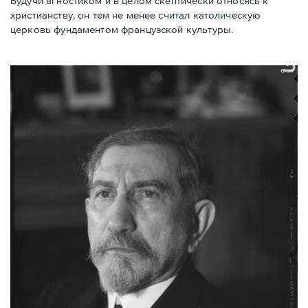
Будучи агностиком и в целом скептически относясь к
христианству, он тем не менее считал католическую
церковь фундаментом французской культуры.