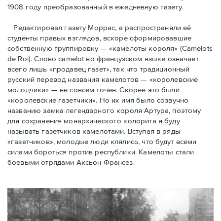
1908 году преобразованный в ежедневную газету.
Редактировал газету Моррас, а распространяли её
студенты правых взглядов, вскоре сформировавшие
собственную группировку — «камелоты короля» (Camelots
de Roi). Слово camelot во французском языке означает
всего лишь «продавец газет», так что традиционный
русский перевод названия камелотов — «королевские
молодчики» — не совсем точен. Скорее это были
«королевские газетчики». Но их имя было созвучно
названию замка легендарного короля Артура, поэтому
для сохранения монархического колорита я буду
называть газетчиков камелотами. Вступая в ряды
«газетчиков», молодые люди клялись, что будут всеми
силами бороться против республики. Камелоты стали
боевыми отрядами Аксьон Франсез.