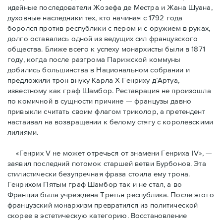
идейные последователи Жозефа де Местра и Жана Шуана,
духовные наследники тех, кто начиная с 1792 года
боролся против республики с пером и с оружием в руках,
долго оставались одной из ведущих сил французского
общества. Ближе всего к успеху монархисты были в 1871
году, когда после разгрома Парижской коммуны
добились большинства в Национальном собрании и
предложили трон внуку Карла Х Генриху д’Артуа,
известному как граф Шамбор. Реставрация не произошла
по комичной в сущности причине — французы давно
привыкли считать своим флагoм триколор, а претендент
настаивал на возвращении к белому стягу с королевскими
лилиями.
«Генрих V не может отречься от знамени Генриха IV», —
заявил последний потомок старшей ветви Бурбонов. Эта
стилистически безупречная фраза стоила ему трона.
Генрихом Пятым граф Шамбор так и не стал, а во
Франции была учреждена Третья республика. После этого
французский монархизм превратился из политической
скорее в эстетическую категорию. Восстановление