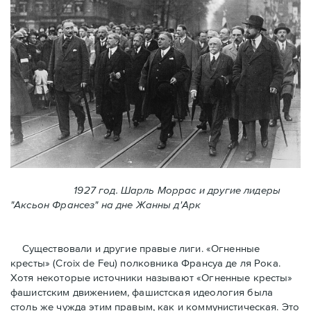
1927 год. Шарль Моррас и другие лидеры
"Аксьон Франсез" на дне Жанны д'Арк
Существовали и другие правые лиги. «Огненные
кресты» (Croix de Feu) полковника Франсуа де ля Рока.
Хотя некоторые источники называют «Огненные крeсты»
фашистским движением, фашистская идеология была
столь же чужда этим правым, как и коммунистическая. Это