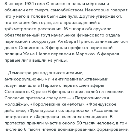
8 января 1934 года Ставиского нашли мёртвым и
объявили его смерть самоубийством. Некоторые говорят,
что у него в голове были две пули. Другие утверждают,
что выстрел был один, зато произведённый с
трёхметровoго расстояния. 16 января обнаружили
обезглавленный труп начальника финансового отдела
парижской прокуратуры Альбера Принса, занимавшегося
делом Cтавиского. 3 февраля префекта парижской
полиции Жана Шаппе перевели в Марокко. 6 февраля
правые лиги вышли на улицы.
Демонстрации под антисемитскими,
антикоррупционными и антиправительственными
лозунгами шли в Париже с первых дней аферы
Ставиского. Однако 6 февраля своих людей на площадь
Согласия призвали сразу все — «Патриотическая
молодёжь», «Королевские камелоты», «Французское
действие», «Французская солидарность», «Ассоциация
ветеранов» и «Федерация налогоплательщиков». В
протестах приняли участие около 50 тысяч человек, в том
числе до 6 тысяч членов военизированных формирований.