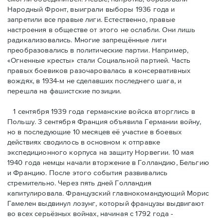
Народный Фронт, выиграли выборы 1936 года и
запретили все правые лиги. Естественно, правые
настроения в обществе от этого не ослабли. Они лишь
радикализовались. Многие запрещённые лиги
преобразовались в политические партии. Например,
«Огненные кресты» стали Социальной партией. Часть
правых боевиков разочаровалась в консервативных
вождях, в 1934-м не сделавших последнего шага, и
перешла на фашистские позиции.
1 сентября 1939 года германские войска вторглись в
Польшу. 3 сентября Франция объявила Германии войну,
но в последующие 10 месяцев её участие в боевых
действиях сводилось в основном к отправке
экспедиционного корпуса на защиту Норвегии. 10 мая
1940 года немцы начали вторжение в Голландию, Бельгию
и Францию. После этого события развивались
стремительно. Через пять дней Голландия
капитулировала. Французский главнокомандующий Морис
Гамелен выдвинул лозунг, который французы выдвигают
во всех серьёзных войнах, начиная с 1792 года -