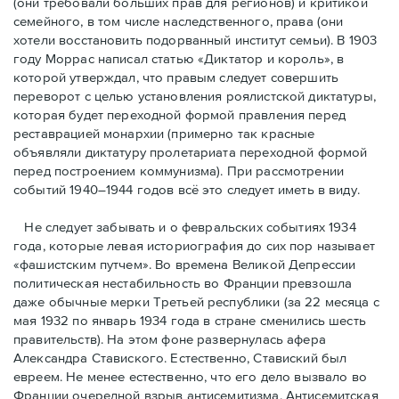
(они требовали бóльших прав для регионов) и критикой
семейного, в том числе наследственного, права (они
хотели восстановить подорванный институт семьи). В 1903
году Моррас написал статью «Диктатор и король», в
которой утверждал, что правым следует совершить
переворот с целью установления роялистской диктатуры,
которая будет переходной формой правления перед
реставрацией монархии (примерно так красные
объявляли диктатуру пролетариата переходной формой
перед построением коммунизма). При рассмотрении
событий 1940–1944 годов всё это следует иметь в виду.
Не следует забывать и о февральских событиях 1934
года, которые левая историография до сих пор называет
«фашистским путчем». Во времена Великой Депрессии
политическая нестабильность во Франции превзошла
даже обычные мерки Третьей республики (за 22 месяца с
мая 1932 по январь 1934 года в стране сменились шесть
правительств). На этом фоне развернулась афера
Александра Ставиского. Естественно, Ставиский был
евреем. Не менее естественно, что его дело вызвало во
Франции очередной взрыв антисемитизма. Антисемитская