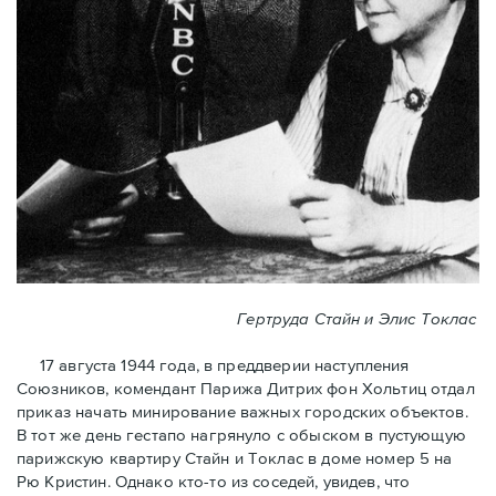
Гертруда Стайн и Элис Токлас
17 августа 1944 года, в преддверии наступления
Союзников, комендант Парижа Дитрих фон Хольтиц отдал
приказ начать минирование важных городских объектов.
В тот же день гестапо нагрянуло с обыском в пустующую
парижскую квартиру Стайн и Токлaс в домe номер 5 на
Рю Кристин. Однако кто-то из соседей, увидев, что