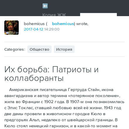
bohemicus (
bohemicus
) wrote,
2017
-
04
-
12
14:29:00
Categories:
Общество
История
Их борьба: Патриоты и
коллаборанты
Американская писательница Гертруда Стайн, икона
авангардизма и автор термина «потерянное поколение»,
жила во Франции с 1902 года. В 1907-м она познакомилась
с Элис Токлас, ставшей любовью всей её жизни. 1943 год
две дамы провели в живописном городке Кюло в
предгорьях Альп, недалеко от швейцарской границы. В
Кюло стоял немецкий гарнизон, и в какой-то момент на