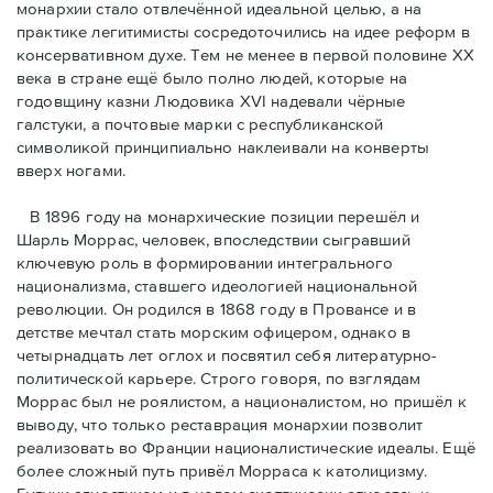
монархии стало отвлечённой идеальной целью, а на
практике легитимисты сосредоточились на идее реформ в
консервативном духе. Тем не менее в первой половине ХХ
века в стране ещё было полно людей, которые на
годовщину казни Людовика XVI надевали чёрные
галстуки, а почтовые марки с республиканской
символикой принципиально наклеивали на конверты
вверх ногами.
В 1896 году на монархические позиции перешёл и
Шарль Моррас, человек, впоследствии сыгравший
ключевую роль в формировании интегрального
национализма, ставшего идеологией национальной
революции. Он родился в 1868 году в Провансе и в
детстве мечтал стать морским офицером, однако в
четырнадцать лет оглох и посвятил себя литературно-
политической карьере. Строго говоря, по взглядам
Моррас был не роялистом, а националистом, но пришёл к
выводу, что только реставрация монархии позволит
реализовать во Франции националистические идеалы. Ещё
более сложный путь привёл Морраса к католицизму.