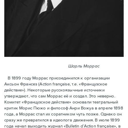
Шарль Моррас
В 1899 году Моррас присоединился к организации
Аксьон Франсез (Action française, т.е. «Французское
действие»). Некоторые русскоязычные источники
утверждают, что сам Моррас её и создал. Это неверно.
Комитет «Французское действие» основали театральный
критик Морис Пюжо и философ Анри Вожуа в апреле 1898
года, а Моррас стал их соратником чуть позже. Однако он
сразу же превратился в идеолога движения. В июле 1899
года начал выходить журнал «Bulletin d’Action française», в