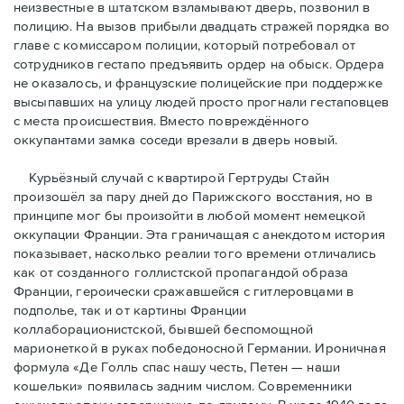
неизвестные в штатском взламывают дверь, позвонил в
полицию. На вызов прибыли двадцать стражей порядка во
главе с комиссаром полиции, который потребовал от
сотрудников гестапо предъявить ордер на обыск. Ордера
не оказалось, и французские полицейские при поддержке
высыпавших на улицу людей просто прогнали гестаповцев
с места происшествия. Вместо повреждённого
оккупантами замка соседи врезали в дверь новый.
Курьёзный случай с квартирой Гертруды Стайн
произошёл за пару дней до Парижского восстания, но в
принципe мог бы произойти в любой момент немецкой
оккупации Франции. Эта граничащая с анекдотом история
показывает, насколько реалии того времени отличались
как от созданного голлистской пропагандой образа
Франции, героически сражавшейся с гитлеровцами в
подполье, так и от картины Франции
коллаборационистской, бывшей беспомощной
марионеткой в руках победоносной Германии. Ироничная
формула «Де Голль спас нашу честь, Петен — наши
кошельки» появилась задним числом. Современники