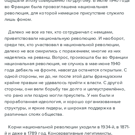
ощущали эпоху совершенно по-другому. В июле 1940 года
во Франции была провозглашена национальная
революция, для которой немецкое присутствие служило
лишь фоном.
Далеко не все из тех, кто сотрудничал с немцами,
приветствовали национальную революцию. И наоборот,
среди тех, кто участвовал в национальной революции,
далеко не все смирились с поражением; многие из них
надеялись на реванш. Вопрос, произошла бы во Франции
национальная революция, не случись в мае-июне 1940
года дебакль на фронте, навсегда останется открытым. С
одной стороны, ни до, ни после этой даты французским
крайне правым не удавалось прийти к власти. С другой
стороны, они вели борьбу так долго и целеустремлённо,
что рано или поздно могли преуспеть. У них были и
проработанная идеология, и хорошо организованные
структуры, и яркие лидеры, и широкая поддержка в
различных слоях общества.
Корни национальной революции уходили в 1934-й, в 1871-
й и даже в 1789 год. Консервативные легитимисты,