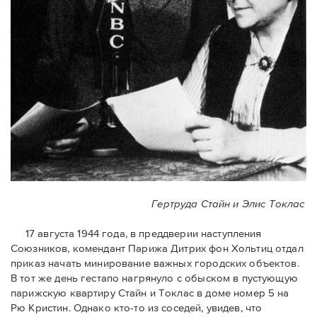
Гертруда Стайн и Элис Токлас
17 августа 1944 года, в преддверии наступления
Союзников, комендант Парижа Дитрих фон Хольтиц отдал
приказ начать минирование важных городских объектов.
В тот же день гестапо нагрянуло с обыском в пустующую
парижскую квартиру Стайн и Токлaс в домe номер 5 на
Рю Кристин. Однако кто-то из соседей, увидев, что