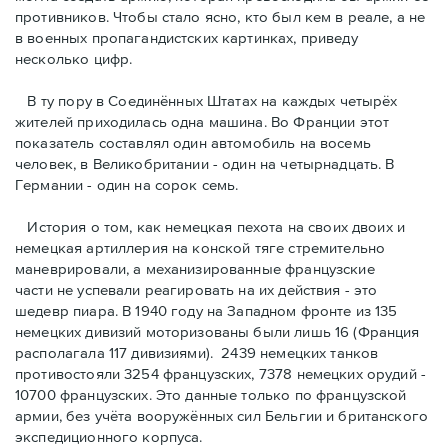
противников. Чтобы стало ясно, кто был кем в реале, а не
в военных пропагандистских картинках, приведу
несколько цифр.
В ту пору в Соединённых Штатах на каждых четырёх
жителей приходилась одна машина. Во Франции этот
показатель составлял один автомобиль на восемь
человек, в Великобритании - один на четырнадцать. В
Германии - один на сорок семь.
История о том, как немецкая пехота на своих двоих и
немeцкая артиллерия на конской тяге стремительно
маневрировали, а механизированные французские
части не успевали реагировать на их действия - это
шедевр пиара. В 1940 году на Западном фронте из 135
немецких дивизий моторизованы были лишь 16 (Франция
располагала 117 дивизиями). 2439 немецких танков
противостояли 3254 французских, 7378 немецких орудий -
10700 французских. Это данные только по французской
армии, без учёта вооружённых сил Бельгии и британского
экспедиционного корпуса.