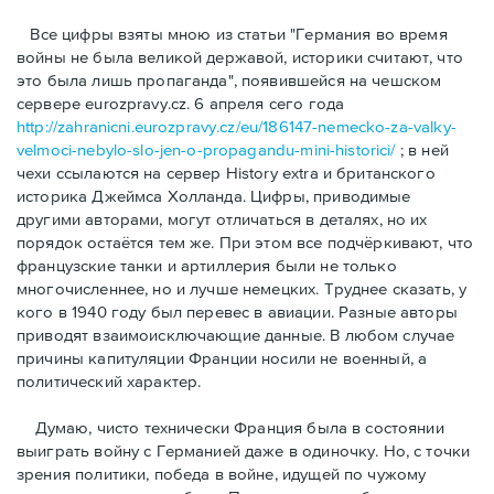
Bсе цифры взяты мною из статьи "Германия во время
войны не была великой державой, историки считают, что
это была лишь пропаганда", появившейся на чешском
сервере eurozpravy.cz. 6 апреля сего года
http://zahranicni.eurozpravy.cz/eu/186147-nemecko-za-valky-
velmoci-nebylo-slo-jen-o-propagandu-mini-historici/
; в ней
чехи ссылаются на сервер History extra и британского
историка Джеймса Холланда. Цифры, привoдимые
другими авторами, могут отличаться в деталях, но их
порядок остаётся тем же. При этом все подчёркивают, что
французские танки и артиллерия были не только
многочисленнее, но и лучше немецких. Труднее сказать, у
кого в 1940 году был перевес в авиации. Разные авторы
приводят взаимоисключающие данные. В любом случае
причины капитуляции Франции носили не военный, а
политический характер.
Думаю, чисто технически Франция была в состоянии
выиграть войну с Германией даже в одиночку. Но, с точки
зрения политики, победа в войне, идущей по чужому