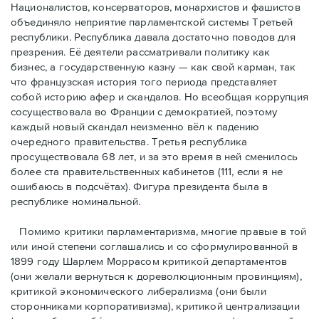
Националистов, консерваторов, монархистов и фашистов
объединяло неприятие парламентской системы Третьей
республики. Республика давала достаточно поводов для
презрения. Её деятели рассматривали политику как
бизнес, а государственную казну — как свой карман, так
что французская история того периода представляет
собой историю афер и скандалов. Но всеобщая коррупция
сосуществовала во Франции с демократией, поэтому
каждый новый скандал неизменно вёл к падению
очередного правительства. Третья республика
просуществовала 68 лет, и за это время в ней сменилось
более ста правительственных кабинетов (111, если я не
ошибаюсь в подсчётах). Фигура президента была в
республике номинальной.
Помимо критики парламентаризма, многие правые в той
или иной степени соглашались и со сформулированной в
1899 году Шарлем Моррасом критикой департаментов
(они желали вернуться к дореволюционным провинциям),
критикой экономического либерализма (они были
сторонниками корпоративизма), критикой централизации