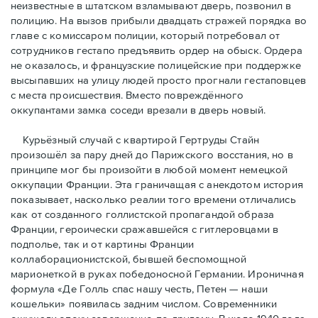
неизвестные в штатском взламывают дверь, позвонил в
полицию. На вызов прибыли двадцать стражей порядка во
главе с комиссаром полиции, который потребовал от
сотрудников гестапо предъявить ордер на обыск. Ордера
не оказалось, и французские полицейские при поддержке
высыпавших на улицу людей просто прогнали гестаповцев
с места происшествия. Вместо повреждённого
оккупантами замка соседи врезали в дверь новый.
Курьёзный случай с квартирой Гертруды Стайн
произошёл за пару дней до Парижского восстания, но в
принципe мог бы произойти в любой момент немецкой
оккупации Франции. Эта граничащая с анекдотом история
показывает, насколько реалии того времени отличались
как от созданного голлистской пропагандой образа
Франции, героически сражавшейся с гитлеровцами в
подполье, так и от картины Франции
коллаборационистской, бывшей беспомощной
марионеткой в руках победоносной Германии. Ироничная
формула «Де Голль спас нашу честь, Петен — наши
кошельки» появилась задним числом. Современники