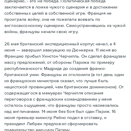
сценарию, - это не победа. Политическая победа
заключается в ломке чужого сценария и в достижении
собственных целей в собственной игре. Франция не
проиграла войну, она не пожелала воевать по
англосаксонскому сценарию. Самоустранившись из чужой
войны, французы начали свою игру.
26 мая британский экспедиционный корпус начал, а 4
июня — завершил эвакуацию из Дюнкерка. 11 июня во
Францию прибыл Уинстон Черчилль. Он сделал французам
массу предложений, от обороны Парижа по примеру
республиканского Мадрида до создания франко-
британской унии. Французы их отклонили (в тот день один
из французских министров сказал, что лучше быть
нацистской провинцией, чем британским доминионом). От
содержащегося в мемуарах Черчилля описания
переговоров с французским командованием у меня
осталось ощущение, что французы просто насмехались
над англичанами. 14 июня без боя был сдан Париж. 16
июня премьер-министр Рейно подал в отставку, и
президент Лебрен предложил сформировать
правительство маршалу Петену.