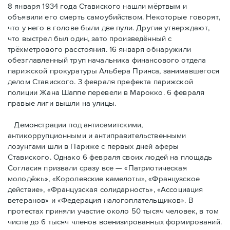
8 января 1934 года Ставиского нашли мёртвым и
объявили его смерть самоубийством. Некоторые говорят,
что у него в голове были две пули. Другие утверждают,
что выстрел был один, зато произведённый с
трёхметровoго расстояния. 16 января обнаружили
обезглавленный труп начальника финансового отдела
парижской прокуратуры Альбера Принса, занимавшегося
делом Cтавиского. 3 февраля префекта парижской
полиции Жана Шаппе перевели в Марокко. 6 февраля
правые лиги вышли на улицы.
Демонстрации под антисемитскими,
антикоррупционными и антиправительственными
лозунгами шли в Париже с первых дней аферы
Ставиского. Однако 6 февраля своих людей на площадь
Согласия призвали сразу все — «Патриотическая
молодёжь», «Королевские камелоты», «Французское
действие», «Французская солидарность», «Ассоциация
ветеранов» и «Федерация налогоплательщиков». В
протестах приняли участие около 50 тысяч человек, в том
числе до 6 тысяч членов военизированных формирований.