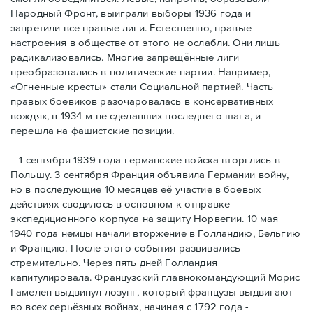
Народный Фронт, выиграли выборы 1936 года и
запретили все правые лиги. Естественно, правые
настроения в обществе от этого не ослабли. Они лишь
радикализовались. Многие запрещённые лиги
преобразовались в политические партии. Например,
«Огненные кресты» стали Социальной партией. Часть
правых боевиков разочаровалась в консервативных
вождях, в 1934-м не сделавших последнего шага, и
перешла на фашистские позиции.
1 сентября 1939 года германские войска вторглись в
Польшу. 3 сентября Франция объявила Германии войну,
но в последующие 10 месяцев её участие в боевых
действиях сводилось в основном к отправке
экспедиционного корпуса на защиту Норвегии. 10 мая
1940 года немцы начали вторжение в Голландию, Бельгию
и Францию. После этого события развивались
стремительно. Через пять дней Голландия
капитулировала. Французский главнокомандующий Морис
Гамелен выдвинул лозунг, который французы выдвигают
во всех серьёзных войнах, начиная с 1792 года -