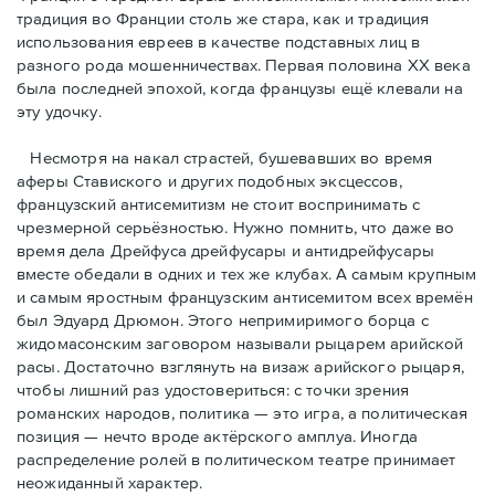
традиция во Франции столь же стара, как и традиция
использования евреев в качестве подставных лиц в
разного рода мошенничествах. Первая половина ХХ века
была последней эпохой, когда французы ещё клевали на
эту удочку.
Несмотря на накал страстей, бушевавших во время
аферы Ставиского и других подобных эксцессов,
французский антисемитизм не стоит воспринимать с
чрезмерной серьёзностью. Нужно помнить, что даже во
время дела Дрейфуса дрейфусары и антидрейфусары
вместе обедали в одних и тех же клубах. А самым крупным
и самым яростным французским антисемитом всех времён
был Эдуард Дрюмон. Этого непримиримого борца с
жидомасонским заговором называли рыцарем арийской
расы. Достаточно взглянуть на визаж арийского рыцаря,
чтобы лишний раз удостовериться: с точки зрения
романских народов, политика — это игра, а политическая
позиция — нечто вроде актёрского амплуа. Иногда
распределение ролей в политическом театре принимает
неожиданный характер.