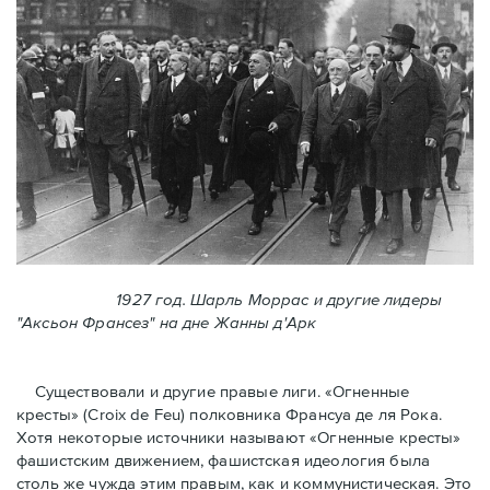
1927 год. Шарль Моррас и другие лидеры
"Аксьон Франсез" на дне Жанны д'Арк
Существовали и другие правые лиги. «Огненные
кресты» (Croix de Feu) полковника Франсуа де ля Рока.
Хотя некоторые источники называют «Огненные крeсты»
фашистским движением, фашистская идеология была
столь же чужда этим правым, как и коммунистическая. Это