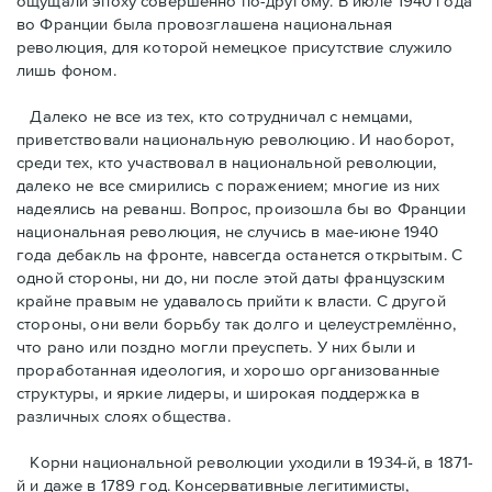
ощущали эпоху совершенно по-другому. В июле 1940 года
во Франции была провозглашена национальная
революция, для которой немецкое присутствие служило
лишь фоном.
Далеко не все из тех, кто сотрудничал с немцами,
приветствовали национальную революцию. И наоборот,
среди тех, кто участвовал в национальной революции,
далеко не все смирились с поражением; многие из них
надеялись на реванш. Вопрос, произошла бы во Франции
национальная революция, не случись в мае-июне 1940
года дебакль на фронте, навсегда останется открытым. С
одной стороны, ни до, ни после этой даты французским
крайне правым не удавалось прийти к власти. С другой
стороны, они вели борьбу так долго и целеустремлённо,
что рано или поздно могли преуспеть. У них были и
проработанная идеология, и хорошо организованные
структуры, и яркие лидеры, и широкая поддержка в
различных слоях общества.
Корни национальной революции уходили в 1934-й, в 1871-
й и даже в 1789 год. Консервативные легитимисты,