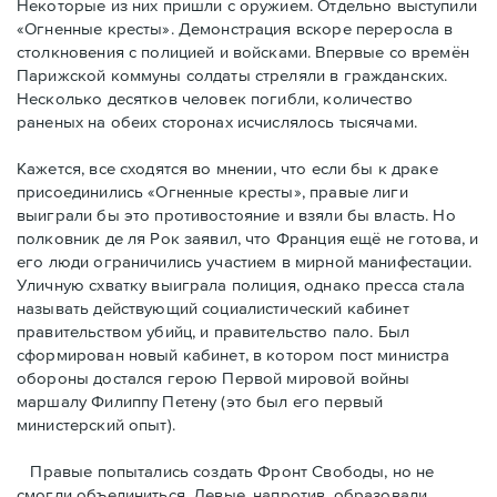
Некоторые из них пришли с оружием. Отдельно выступили
«Огненные кресты». Демонстрация вскоре переросла в
столкновения с полицией и войсками. Впервые со времён
Парижской коммуны солдаты стреляли в гражданских.
Несколько десятков человек погибли, количество
раненых на обеих сторонах исчислялось тысячами.
Кажется, все сходятся во мнении, что если бы к драке
присоединились «Огненные кресты», правые лиги
выиграли бы это противостояние и взяли бы власть. Но
полковник де ля Рок заявил, что Франция ещё не готова, и
его люди ограничились участием в мирной манифестации.
Уличную схватку выиграла полиция, однако пресса стала
называть действующий социалистический кабинет
правительством убийц, и правительство пало. Был
сформирован новый кабинет, в котором пост министра
обороны достался герою Первой мировой войны
маршалу Филиппу Петену (это был его первый
министерский опыт).
Правые пoпытались создать Фронт Свободы, но не
смогли объединиться. Левые, напротив, образовали