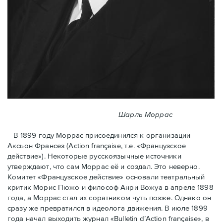
Шарль Моррас
В 1899 году Моррас присоединился к организации
Аксьон Франсез (Action française, т.е. «Французское
действие»). Некоторые русскоязычные источники
утверждают, что сам Моррас её и создал. Это неверно.
Комитет «Французское действие» основали театральный
критик Морис Пюжо и философ Анри Вожуа в апреле 1898
года, а Моррас стал их соратником чуть позже. Однако он
сразу же превратился в идеолога движения. В июле 1899
года начал выходить журнал «Bulletin d’Action française», в