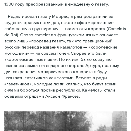
1908 году преобразованный в ежедневную газету.
Редактировал газету Моррас, а распространяли её
студенты правых взглядов, вскоре сформировавшие
собственную группировку — «камелоты короля» (Camelots
de Roi). Слово camelot во французском языке означает
всего лишь «продавец газет», так что традиционный
русский перевод названия камелотов — «королевские
молодчики» — не совсем точен. Скорее это были
«королевские газетчики». Но их имя было созвучно
названию замка легендарного короля Артура, поэтому
для сохранения монархического колорита я буду
называть газетчиков камелотами. Вступая в ряды
«газетчиков», молодые люди клялись, что будут всеми
силами бороться против республики. Камелоты стали
боевыми отрядами Аксьон Франсез.