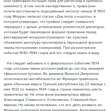
(они требовали бóльших прав для регионов) и критикой
семейного, в том числе наследственного, права (они
хотели восстановить подорванный институт семьи). В 1903
году Моррас написал статью «Диктатор и король», в
которой утверждал, что правым следует совершить
переворот с целью установления роялистской диктатуры,
которая будет переходной формой правления перед
реставрацией монархии (примерно так красные
объявляли диктатуру пролетариата переходной формой
перед построением коммунизма). При рассмотрении
событий 1940–1944 годов всё это следует иметь в виду.
Не следует забывать и о февральских событиях 1934
года, которые левая историография до сих пор называет
«фашистским путчем». Во времена Великой Депрессии
политическая нестабильность во Франции превзошла
даже обычные мерки Третьей республики (за 22 месяца с
мая 1932 по январь 1934 года в стране сменились шесть
правительств). На этом фоне развернулась афера
Александра Ставиского. Естественно, Ставиский был
евреем. Не менее естественно, что его дело вызвало во
Франции очередной взрыв антисемитизма. Антисемитская