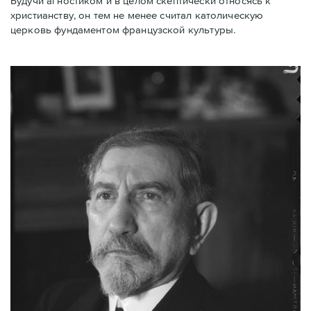
Будучи агностиком и в целом скептически относясь к
христианству, он тем не менее считал католическую
церковь фундаментом французской культуры.