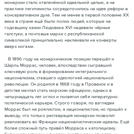
монархии стало отвлечённой идеальной целью, а на
практике легитимисты сосредоточились на идее реформ в
консервативном духе. Тем не менее в первой половине ХХ
века в стране ещё было полно людей, которые на
годовщину казни Людовика XVI надевали чёрные
галстуки, а почтовые марки с республиканской
символикой принципиально наклеивали на конверты
вверх ногами.
В 1896 году на монархические позиции перешёл и
Шарль Моррас, человек, впоследствии сыгравший
ключевую роль в формировании интегрального
национализма, ставшего идеологией национальной
революции. Он родился в 1868 году в Провансе и в
детстве мечтал стать морским офицером, однако в
четырнадцать лет оглох и посвятил себя литературно-
политической карьере. Строго говоря, по взглядам
Моррас был не роялистом, а националистом, но пришёл к
выводу, что только реставрация монархии позволит
реализовать во Франции националистические идеалы. Ещё
более сложный путь привёл Морраса к католицизму.