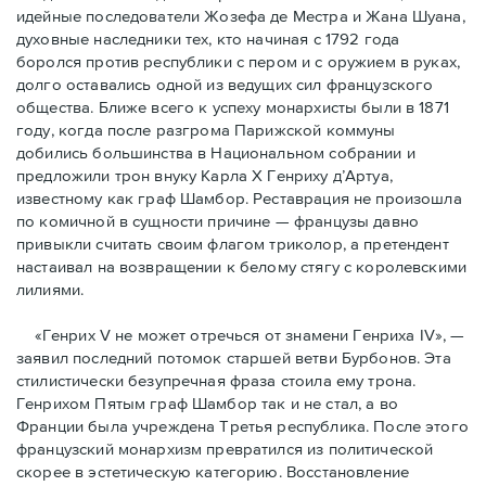
идейные последователи Жозефа де Местра и Жана Шуана,
духовные наследники тех, кто начиная с 1792 года
боролся против республики с пером и с оружием в руках,
долго оставались одной из ведущих сил французского
общества. Ближе всего к успеху монархисты были в 1871
году, когда после разгрома Парижской коммуны
добились большинства в Национальном собрании и
предложили трон внуку Карла Х Генриху д’Артуа,
известному как граф Шамбор. Реставрация не произошла
по комичной в сущности причине — французы давно
привыкли считать своим флагoм триколор, а претендент
настаивал на возвращении к белому стягу с королевскими
лилиями.
«Генрих V не может отречься от знамени Генриха IV», —
заявил последний потомок старшей ветви Бурбонов. Эта
стилистически безупречная фраза стоила ему трона.
Генрихом Пятым граф Шамбор так и не стал, а во
Франции была учреждена Третья республика. После этого
французский монархизм превратился из политической
скорее в эстетическую категорию. Восстановление