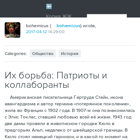
bohemicus (
bohemicus
) wrote,
2017
-
04
-
12
14:29:00
Categories:
Общество
История
Их борьба: Патриоты и
коллаборанты
Американская писательница Гертруда Стайн, икона
авангардизма и автор термина «потерянное поколение»,
жила во Франции с 1902 года. В 1907-м она познакомилась
с Элис Токлас, ставшей любовью всей её жизни. 1943 год
две дамы провели в живописном городке Кюло в
предгорьях Альп, недалеко от швейцарской границы. В
Кюло стоял немецкий гарнизон, и в какой-то момент на