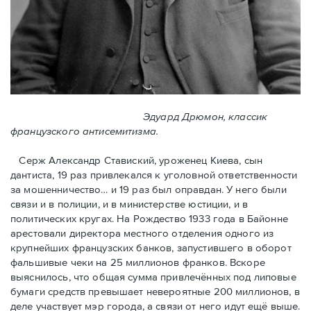
Эдуард Дрюмон, классик
французского антисемитизма.
Серж Александр Ставиский, уроженец Киева, сын
дантиста, 19 раз привлекался к уголовной ответственности
за мошенничество… и 19 раз был оправдан. У него были
связи и в полиции, и в министерстве юстиции, и в
политических кругах. На Рождество 1933 года в Байoнне
арестовали директора местного отделения одного из
крупнейших французских банков, запустившего в оборот
фальшивые чеки на 25 миллионов франков. Вскоре
выяснилось, что общая сумма привлечённых под липовые
бумаги средств превышает невероятные 200 миллионов, в
деле участвует мэр города, a связи от него идут ещё выше.