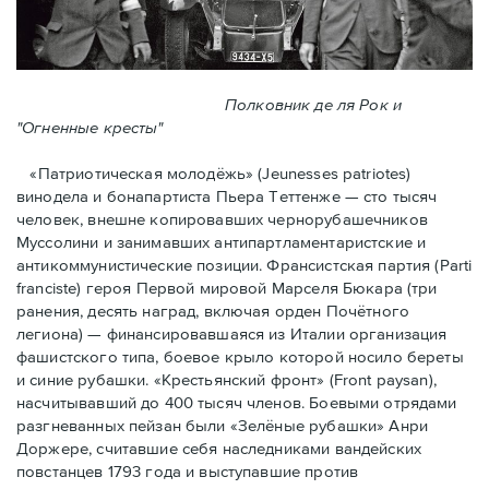
Полковник де ля Рок и
"Огненные кресты"
«Патриотическая молодёжь» (Jeunesses patriotes)
винодела и бонапартиста Пьера Тeттенже — cто тысяч
человек, внешне копировавших чернорубашечников
Муссолини и занимавших антипартламентаристские и
антикоммунистические позиции. Франсистская партия (Parti
franciste) героя Первой мировой Марселя Бюкара (три
ранения, десять наград, включая орден Почётного
легиона) — финансировавшаяся из Италии организация
фашистского типа, боевое крыло которой носило береты
и синие рубашки. «Крестьянский фронт» (Front paysan),
насчитывавший до 400 тысяч членов. Боевыми отрядами
разгневанных пейзан были «Зелёные рубашки» Анри
Доржере, считавшие себя наследниками вандейских
повстанцев 1793 года и выступавшие против