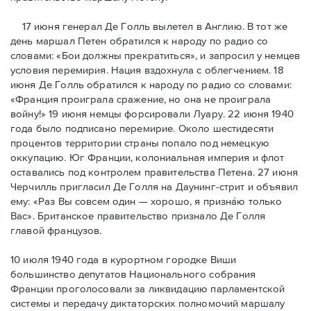
17 июня генерал Де Голль вылетел в Англию. В тот же
день маршал Петен обратился к народу по радио со
словами: «Бои должны прекратиться», и запросил у немцев
условия перемирия. Нация вздохнула с облегчением. 18
июня Де Голль обратился к народу по радио со словами:
«Франция проиграла сражение, но она не проиграла
войну!» 19 июня немцы форсировали Луару. 22 июня 1940
года было подписано перемирие. Около шестидесяти
процентов территории страны попало под немецкую
оккупацию. Юг Франции, колониальная империя и флот
оставались под контролем правительства Петена. 27 июня
Черчилль пригласил Де Голля на Даунинг-стрит и объявил
ему: «Раз Вы совсем один — хорошо, я признáю только
Вас». Британское правительство признало Де Голля
главой французов.
10 июля 1940 года в курортном городке Виши
большинство депутатов Национального собрания
Франции проголосовали за ликвидацию парламентской
системы и передачу диктаторских полномочий маршалу