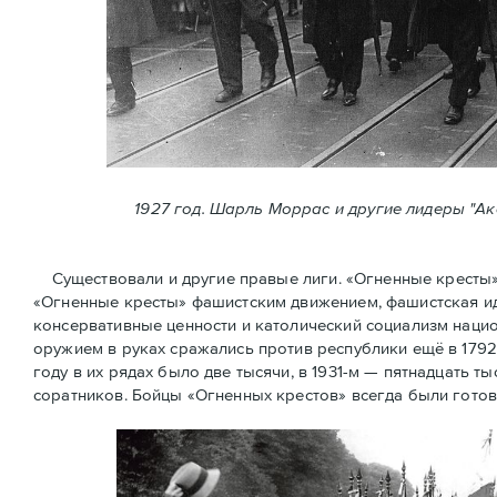
1927 год. Шарль Моррас и другие лидеры "А
Существовали и другие правые лиги. «Огненные кресты» (
«Огненные крeсты» фашистским движением, фашистская ид
консервативные ценности и католический социализм нацио
оружием в руках сражались против республики ещё в 1792
году в их рядах было две тысячи, в 1931-м — пятнадцать ты
соратников. Бойцы «Огненных крестов» всегда были готов