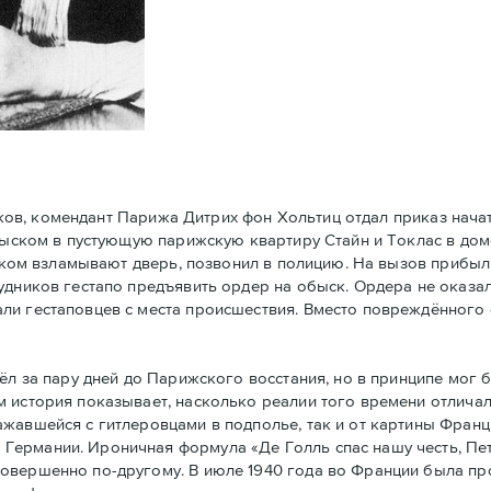
ков, комендант Парижа Дитрих фон Хольтиц отдал приказ нач
обыском в пустующую парижскую квартиру Стайн и Токлaс в дом
атском взламывают дверь, позвонил в полицию. На вызов прибы
удников гестапо предъявить ордер на обыск. Ордера не оказал
ли гестаповцев с места происшествия. Вместо повреждённого 
 за пару дней до Парижского восстания, но в принципe мог 
 история показывает, насколько реалии того времени отличал
ажавшейся с гитлеровцами в подполье, так и от картины Фран
Германии. Ироничная формула «Де Голль спас нашу честь, Пе
совершенно по-другому. В июле 1940 года во Франции была п