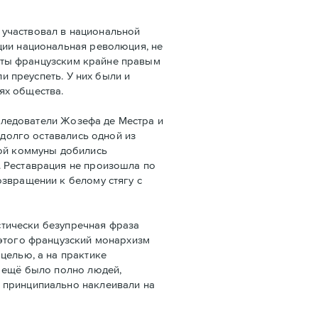
 участвовал в национальной
ции национальная революция, не
даты французским крайне правым
и преуспеть. У них были и
ях общества.
следователи Жозефа де Местра и
 долго оставались одной из
кой коммуны добились
. Реставрация не произошла по
озвращении к белому стягу с
стически безупречная фраза
 этого французский монархизм
целью, а на практике
е ещё было полно людей,
 принципиально наклеивали на