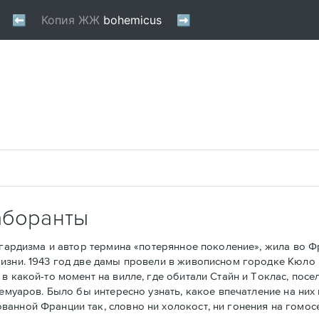
аборанты
рдизма и автор термина «потерянное поколение», жила во Фра
изни. 1943 год две дамы провели в живописном городке Кюло 
в какой-то момент на вилле, где обитали Стайн и Токлас, посе
мемуаров. Было бы интересно узнать, какое впечатление на ни
анной Франции так, словно ни холокост, ни гонения на гомос