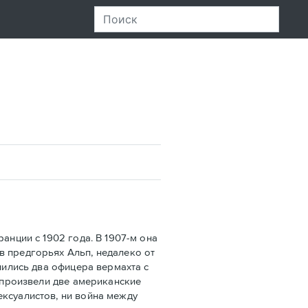
нции с 1902 года. В 1907-м она
в предгорьях Альп, недалеко от
лились два офицера вермахта с
х произвели две американские
ексуалистов, ни война между