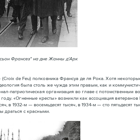
ксьон Франсез" на дне Жанны д'Арк
Croix de Feu) полковника Франсуа де ля Рока. Хотя некоторы
еология была столь же чужда этим правым, как и коммунистич
нал-патриотическая организация во главе с потомственным в
 году. «Огненные кресты» возникли как ассоциация ветеранов
сяч, в 1932-м — восемьдесят тысяч, в 1934-м — сто пятьдесят ты
ы драться с красными.