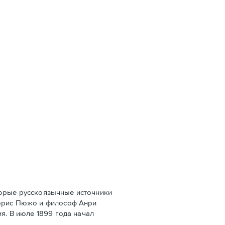
оторые русскоязычные источники
Морис Пюжо и философ Анри
я. В июле 1899 года начал