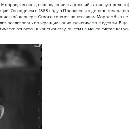
 Моррас, человек, впоследствии сыгравший ключевую роль в
ии. Он родился в 1868 году в Провансе и в детстве мечтал ст
тической карьере. Строго говоря, по взглядам Моррас был не 
олит реализовать во Франции националистические идеалы. Ещё
тически относясь к христианству, он тем не менее считал кат