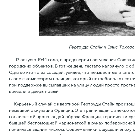
Гертруда Стайн и Элис Токлас
17 августа 1944 года, в преддверии наступления Союзни
городских объектов. В тот же день гестапо нагрянуло с 
Однако кто-то из соседей, увидев, что неизвестные в шт
главе с комиссаром полиции, который потребовал от сотр
при поддержке высыпавших на улицу людей просто прогна
врезали в дверь новый.
Курьёзный случай с квартирой Гертруды Стайн произошёл
немецкой оккупации Франции. Эта граничащая с анекдотом
голлистской пропагандой образа Франции, героически ср
бывшей беспомощной марионеткой в руках победоносной 
появилась задним числом. Современники ощущали эпоху 