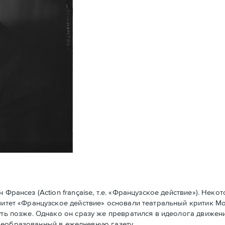
рансез (Action française, т.е. «Французское действие»). Нек
омитет «Французское действие» основали театральный критик 
уть позже. Однако он сразу же превратился в идеолога движени
у преобразованный в ежедневную газету.