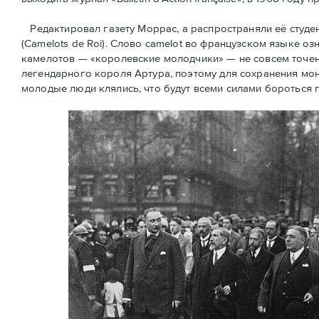
Редактировал газету Моррас, а распространяли её студ
(Camelots de Roi). Слово camelot во французском языке оз
камелотов — «королевские молодчики» — не совсем точен
легендарного короля Артура, поэтому для сохранения мон
молодые люди клялись, что будут всеми силами бороться 