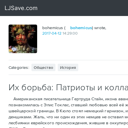
bohemicus (
bohemicus
) wrote,
2017
-
04
-
12
14:29:00
Categories:
Общество
История
Их борьба: Патриоты и колл
Американская писательница Гертруда Стайн, икона аванга
познакомилась с Элис Токлас, ставшей любовью всей её ж
швейцарской границы. В Кюло стоял немецкий гарнизон, и 
денщиками. Жаль, что ни один из этих немцев не оставил 
лесбиянки еврейского происхождения, жившие в оккупиров