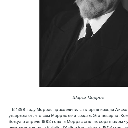
Шарль Моррас
В 1899 году Моррас присоединился к организации Аксьон Ф
утверждают, что сам Моррас её и создал. Это неверно. К
Вожуа в апреле 1898 года, а Моррас стал их соратником ч
выходить журнал «Bulletin d’Action française», в 1908 год