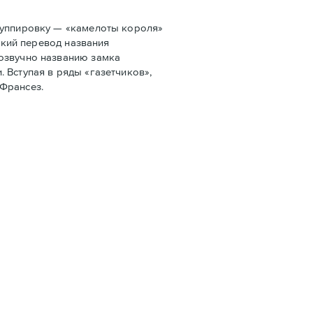
руппировку — «камелоты короля»
ский перевод названия
созвучно названию замка
 Вступая в ряды «газетчиков»,
 Франсез.