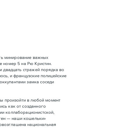
ать минирование важных
e номер 5 на Рю Кристин.
ли двадцать стражей порядка во
ось, и французские полицейские
оккупантами замка соседи
бы произойти в любой момент
ись как от созданного
ции коллаборационистской,
тен — наши кошельки»
ровозглашена национальная