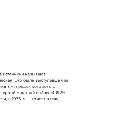
е источники называют
еская. Это была выступавшая за
оенным, предки которого с
 Первой мировой войны. В 1929
сяч, в 1935-м — триста тысяч