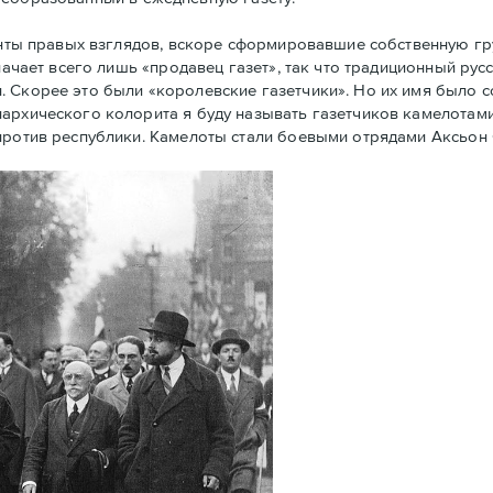
енты правых взглядов, вскоре сформировавшие собственную г
начает всего лишь «продавец газет», так что традиционный рус
. Скорее это были «королевские газетчики». Но их имя было 
архического колорита я буду называть газетчиков камелотами.
против республики. Камелоты стали боевыми отрядами Аксьон