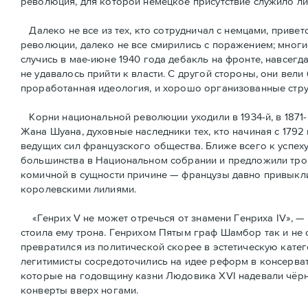
революция, для которой немецкое присутствие служило л
Далеко не все из тех, кто сотрудничал с немцами, привет
революции, далеко не все смирились с поражением; многи
случись в мае-июне 1940 года дебакль на фронте, навсегд
не удавалось прийти к власти. С другой стороны, они вели
проработанная идеология, и хорошо организованные стру
Корни национальной революции уходили в 1934-й, в 1871-
Жана Шуана, духовные наследники тех, кто начиная с 1792
ведущих сил французского общества. Ближе всего к успех
большинства в Национальном собрании и предложили трон
комичной в сущности причине — французы давно привыкли 
королевскими лилиями.
«Генрих V не может отречься от знамени Генриха IV», — 
стоила ему трона. Генрихом Пятым граф Шамбор так и не 
превратился из политической скорее в эстетическую кате
легитимисты сосредоточились на идее реформ в консерват
которые на годовщину казни Людовика XVI надевали чёрн
конверты вверх ногами.