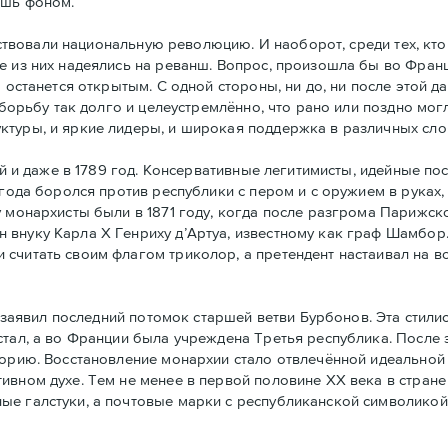
ишь фоном.
ствовали национальную революцию. И наоборот, среди тех, кто
е из них надеялись на реванш. Вопрос, произошла бы во Фран
а останется открытым. С одной стороны, ни до, ни после этой 
 борьбу так долго и целеустремлённо, что рано или поздно могл
ктуры, и яркие лидеры, и широкая поддержка в различных сло
й и даже в 1789 год. Консервативные легитимисты, идейные по
 года боролся против республики с пером и с оружием в руках,
у монархисты были в 1871 году, когда после разгрома Парижс
 внуку Карла Х Генриху д’Артуа, известному как граф Шамбор
считать своим флагoм триколор, а претендент настаивал на в
заявил последний потомок старшей ветви Бурбонов. Эта стили
стал, а во Франции была учреждена Третья республика. После
горию. Восстановление монархии стало отвлечённой идеальной 
ивном духе. Тем не менее в первой половине ХХ века в стран
ые галстуки, а почтовые марки с республиканской символикой