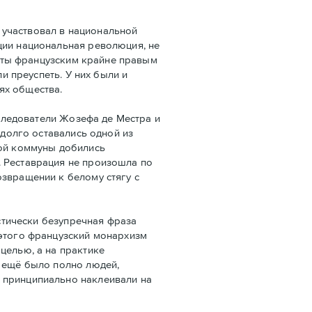
 участвовал в национальной
ции национальная революция, не
даты французским крайне правым
и преуспеть. У них были и
ях общества.
следователи Жозефа де Местра и
 долго оставались одной из
кой коммуны добились
. Реставрация не произошла по
озвращении к белому стягу с
стически безупречная фраза
 этого французский монархизм
целью, а на практике
е ещё было полно людей,
 принципиально наклеивали на