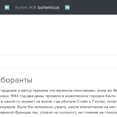
аборанты
рдизма и автор термина «потерянное поколение», жила во Фра
изни. 1943 год две дамы провели в живописном городке Кюло 
в какой-то момент на вилле, где обитали Стайн и Токлас, посе
мемуаров. Было бы интересно узнать, какое впечатление на ни
анной Франции так, словно ни холокост, ни гонения на гомос