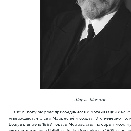
Шарль Моррас
В 1899 году Моррас присоединился к организации Аксьон Ф
утверждают, что сам Моррас её и создал. Это неверно. К
Вожуа в апреле 1898 года, а Моррас стал их соратником ч
выходить журнал «Bulletin d’Action française», в 1908 год