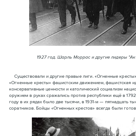
1927 год. Шарль Моррас и другие лидеры "А
Существовали и другие правые лиги. «Огненные кресты» (
«Огненные крeсты» фашистским движением, фашистская ид
консервативные ценности и католический социализм нацио
оружием в руках сражались против республики ещё в 1792
году в их рядах было две тысячи, в 1931-м — пятнадцать ты
соратников. Бойцы «Огненных крестов» всегда были готов