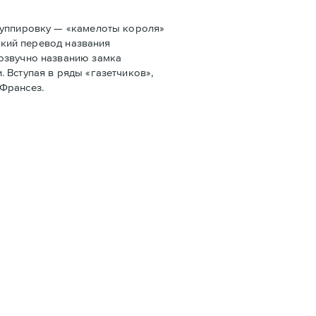
руппировку — «камелоты короля»
ский перевод названия
созвучно названию замка
 Вступая в ряды «газетчиков»,
 Франсез.