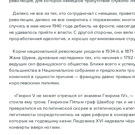
революция, для которой немецкое присутствие служило л
Далеко не все из тех, кто сотрудничал с немцами, привет
революции, далеко не все смирились с поражением; многи
случись в мае-июне 1940 года дебакль на фронте, навсегд
не удавалось прийти к власти. С другой стороны, они вели
проработанная идеология, и хорошо организованные стру
Корни национальной революции уходили в 1934-й, в 1871-
Жана Шуана, духовные наследники тех, кто начиная с 1792
ведущих сил французского общества. Ближе всего к успех
большинства в Национальном собрании и предложили трон
комичной в сущности причине — французы давно привыкли 
королевскими лилиями.
«Генрих V не может отречься от знамени Генриха IV», — 
стоила ему трона. Генрихом Пятым граф Шамбор так и не 
превратился из политической скорее в эстетическую кате
легитимисты сосредоточились на идее реформ в консерват
которые на годовщину казни Людовика XVI надевали чёрн
конверты вверх ногами.