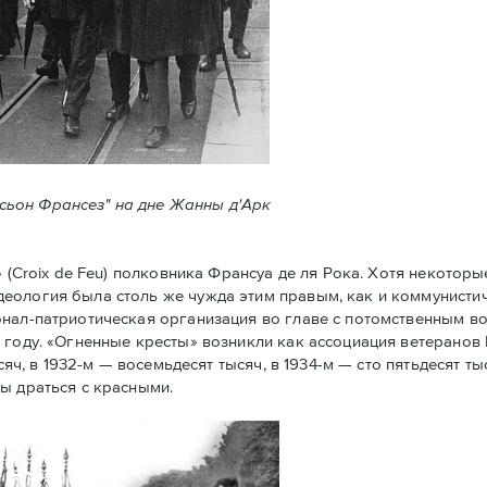
ксьон Франсез" на дне Жанны д'Арк
Croix de Feu) полковника Франсуа де ля Рока. Хотя некоторы
еология была столь же чужда этим правым, как и коммунистич
нал-патриотическая организация во главе с потомственным в
 году. «Огненные кресты» возникли как ассоциация ветеранов
сяч, в 1932-м — восемьдесят тысяч, в 1934-м — сто пятьдесят ты
ы драться с красными.