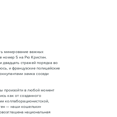
ать минирование важных
e номер 5 на Рю Кристин.
ли двадцать стражей порядка во
ось, и французские полицейские
оккупантами замка соседи
бы произойти в любой момент
ись как от созданного
ции коллаборационистской,
тен — наши кошельки»
ровозглашена национальная