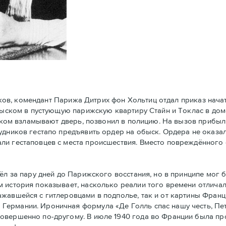
ков, комендант Парижа Дитрих фон Хольтиц отдал приказ нач
обыском в пустующую парижскую квартиру Стайн и Токлaс в дом
атском взламывают дверь, позвонил в полицию. На вызов прибы
удников гестапо предъявить ордер на обыск. Ордера не оказал
ли гестаповцев с места происшествия. Вместо повреждённого 
 за пару дней до Парижского восстания, но в принципe мог 
 история показывает, насколько реалии того времени отличал
ажавшейся с гитлеровцами в подполье, так и от картины Фран
Германии. Ироничная формула «Де Голль спас нашу честь, Пе
совершенно по-другому. В июле 1940 года во Франции была п