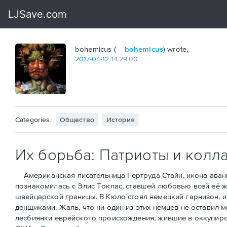
bohemicus (
bohemicus
) wrote,
2017
-
04
-
12
14:29:00
Categories:
Общество
История
Их борьба: Патриоты и колл
Американская писательница Гертруда Стайн, икона аванга
познакомилась с Элис Токлас, ставшей любовью всей её ж
швейцарской границы. В Кюло стоял немецкий гарнизон, и 
денщиками. Жаль, что ни один из этих немцев не оставил 
лесбиянки еврейского происхождения, жившие в оккупиров