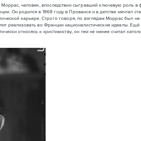
 Моррас, человек, впоследствии сыгравший ключевую роль в
ии. Он родился в 1868 году в Провансе и в детстве мечтал ст
тической карьере. Строго говоря, по взглядам Моррас был не 
олит реализовать во Франции националистические идеалы. Ещё
тически относясь к христианству, он тем не менее считал кат