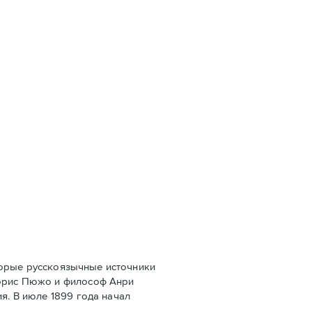
оторые русскоязычные источники
Морис Пюжо и философ Анри
я. В июле 1899 года начал