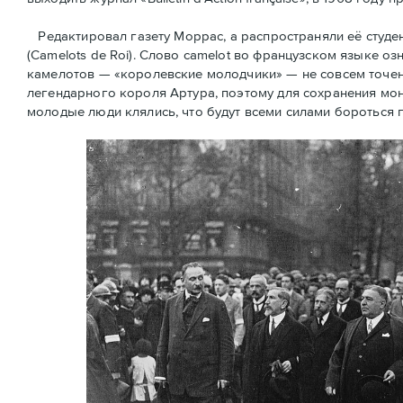
Редактировал газету Моррас, а распространяли её студ
(Camelots de Roi). Слово camelot во французском языке оз
камелотов — «королевские молодчики» — не совсем точен
легендарного короля Артура, поэтому для сохранения мон
молодые люди клялись, что будут всеми силами бороться 