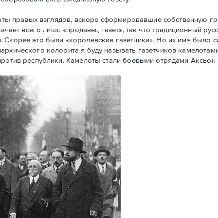
енты правых взглядов, вскоре сформировавшие собственную г
начает всего лишь «продавец газет», так что традиционный рус
. Скорее это были «королевские газетчики». Но их имя было 
архического колорита я буду называть газетчиков камелотами.
против республики. Камелоты стали боевыми отрядами Аксьон