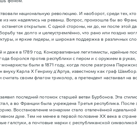
ишь фоном.
ствовали национальную революцию. И наоборот, среди тех, кто
е из них надеялись на реванш. Вопрос, произошла бы во Фран
а останется открытым. С одной стороны, ни до, ни после этой 
 борьбу так долго и целеустремлённо, что рано или поздно могл
ктуры, и яркие лидеры, и широкая поддержка в различных сло
й и даже в 1789 год. Консервативные легитимисты, идейные по
 года боролся против республики с пером и с оружием в руках,
у монархисты были в 1871 году, когда после разгрома Парижс
 внуку Карла Х Генриху д’Артуа, известному как граф Шамбор
считать своим флагoм триколор, а претендент настаивал на в
заявил последний потомок старшей ветви Бурбонов. Эта стили
стал, а во Франции была учреждена Третья республика. После
горию. Восстановление монархии стало отвлечённой идеальной 
ивном духе. Тем не менее в первой половине ХХ века в стран
ые галстуки, а почтовые марки с республиканской символикой