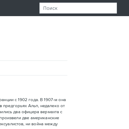
нции с 1902 года. В 1907-м она
в предгорьях Альп, недалеко от
лились два офицера вермахта с
х произвели две американские
ексуалистов, ни война между