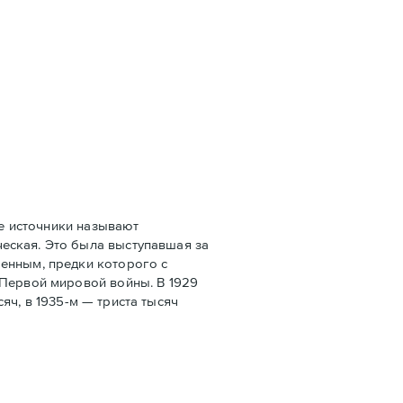
е источники называют
еская. Это была выступавшая за
оенным, предки которого с
 Первой мировой войны. В 1929
сяч, в 1935-м — триста тысяч