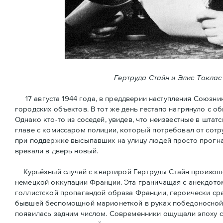
Гертруда Стайн и Элис Токлас
17 августа 1944 года, в преддверии наступления Союзни
городских объектов. В тот же день гестапо нагрянуло с 
Однако кто-то из соседей, увидев, что неизвестные в шт
главе с комиссаром полиции, который потребовал от сотр
при поддержке высыпавших на улицу людей просто прогна
врезали в дверь новый.
Курьёзный случай с квартирой Гертруды Стайн произошёл
немецкой оккупации Франции. Эта граничащая с анекдотом
голлистской пропагандой образа Франции, героически ср
бывшей беспомощной марионеткой в руках победоносной 
появилась задним числом. Современники ощущали эпоху 