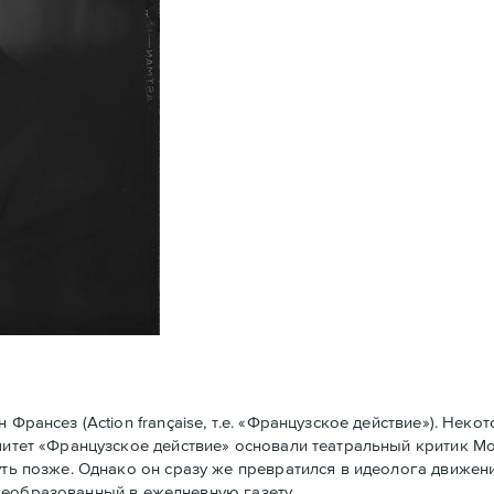
рансез (Action française, т.е. «Французское действие»). Нек
омитет «Французское действие» основали театральный критик 
уть позже. Однако он сразу же превратился в идеолога движени
у преобразованный в ежедневную газету.