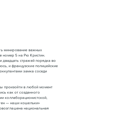
ать минирование важных
e номер 5 на Рю Кристин.
ли двадцать стражей порядка во
ось, и французские полицейские
оккупантами замка соседи
бы произойти в любой момент
ись как от созданного
ции коллаборационистской,
тен — наши кошельки»
ровозглашена национальная