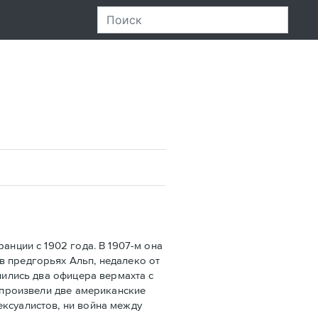
нции с 1902 года. В 1907-м она
в предгорьях Альп, недалеко от
лились два офицера вермахта с
х произвели две американские
ексуалистов, ни война между