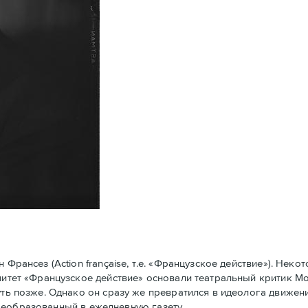
рансез (Action française, т.е. «Французское действие»). Нек
омитет «Французское действие» основали театральный критик 
уть позже. Однако он сразу же превратился в идеолога движени
у преобразованный в ежедневную газету.