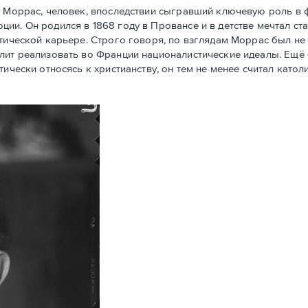
 Моррас, человек, впоследствии сыгравший ключевую роль в
ии. Он родился в 1868 году в Провансе и в детстве мечтал ст
тической карьере. Строго говоря, по взглядам Моррас был не 
олит реализовать во Франции националистические идеалы. Ещё
тически относясь к христианству, он тем не менее считал кат