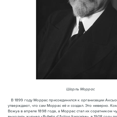
Шарль Моррас
В 1899 году Моррас присоединился к организации Аксьон Ф
утверждают, что сам Моррас её и создал. Это неверно. К
Вожуа в апреле 1898 года, а Моррас стал их соратником ч
выходить журнал «Bulletin d’Action française», в 1908 год