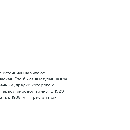
е источники называют
еская. Это была выступавшая за
оенным, предки которого с
 Первой мировой войны. В 1929
сяч, в 1935-м — триста тысяч