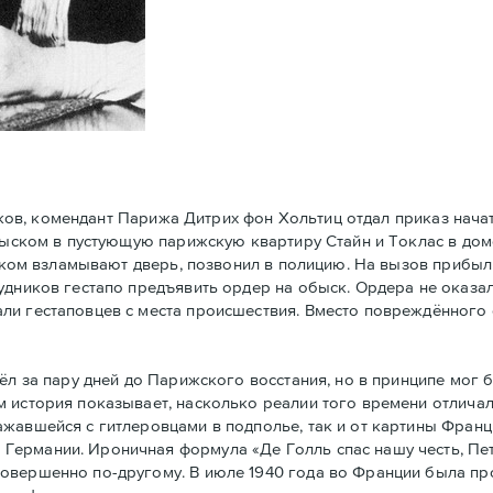
ков, комендант Парижа Дитрих фон Хольтиц отдал приказ нач
обыском в пустующую парижскую квартиру Стайн и Токлaс в дом
атском взламывают дверь, позвонил в полицию. На вызов прибы
удников гестапо предъявить ордер на обыск. Ордера не оказал
ли гестаповцев с места происшествия. Вместо повреждённого 
 за пару дней до Парижского восстания, но в принципe мог 
 история показывает, насколько реалии того времени отличал
ажавшейся с гитлеровцами в подполье, так и от картины Фран
Германии. Ироничная формула «Де Голль спас нашу честь, Пе
совершенно по-другому. В июле 1940 года во Франции была п