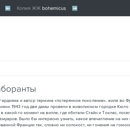
аборанты
рдизма и автор термина «потерянное поколение», жила во Фра
изни. 1943 год две дамы провели в живописном городке Кюло 
в какой-то момент на вилле, где обитали Стайн и Токлас, посе
мемуаров. Было бы интересно узнать, какое впечатление на ни
анной Франции так, словно ни холокост, ни гонения на гомос