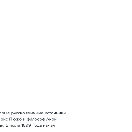
оторые русскоязычные источники
Морис Пюжо и философ Анри
я. В июле 1899 года начал