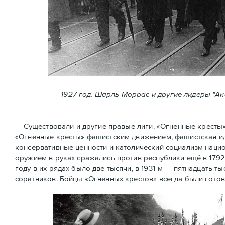
1927 год. Шарль Моррас и другие лидеры "А
Существовали и другие правые лиги. «Огненные кресты» (
«Огненные крeсты» фашистским движением, фашистская ид
консервативные ценности и католический социализм нацио
оружием в руках сражались против республики ещё в 1792
году в их рядах было две тысячи, в 1931-м — пятнадцать ты
соратников. Бойцы «Огненных крестов» всегда были готов