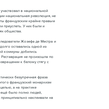
 участвовал в национальной
ции национальная революция, не
даты французским крайне правым
и преуспеть. У них были и
ях общества.
следователи Жозефа де Местра и
 долго оставались одной из
кой коммуны добились
. Реставрация не произошла по
озвращении к белому стягу с
стически безупречная фраза
 этого французский монархизм
целью, а на практике
е ещё было полно людей,
 принципиально наклеивали на