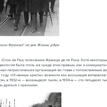
ксьон Франсез" на дне Жанны д'Арк
Croix de Feu) полковника Франсуа де ля Рока. Хотя некоторы
еология была столь же чужда этим правым, как и коммунистич
нал-патриотическая организация во главе с потомственным в
 году. «Огненные кресты» возникли как ассоциация ветеранов
сяч, в 1932-м — восемьдесят тысяч, в 1934-м — сто пятьдесят ты
ы драться с красными.