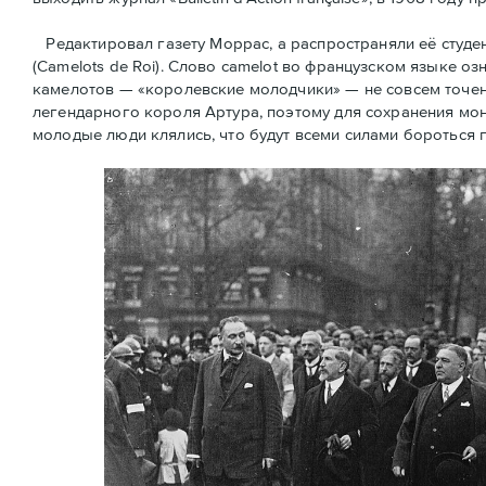
Редактировал газету Моррас, а распространяли её студ
(Camelots de Roi). Слово camelot во французском языке оз
камелотов — «королевские молодчики» — не совсем точен
легендарного короля Артура, поэтому для сохранения мон
молодые люди клялись, что будут всеми силами бороться 