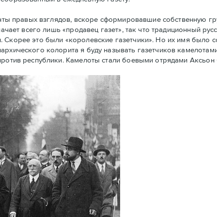
енты правых взглядов, вскоре сформировавшие собственную г
начает всего лишь «продавец газет», так что традиционный рус
. Скорее это были «королевские газетчики». Но их имя было 
архического колорита я буду называть газетчиков камелотами.
против республики. Камелоты стали боевыми отрядами Аксьон