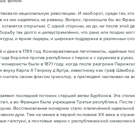
ишь фоном.
ствовали национальную революцию. И наоборот, среди тех, кто
е из них надеялись на реванш. Вопрос, произошла бы во Фран
а останется открытым. С одной стороны, ни до, ни после этой 
 борьбу так долго и целеустремлённо, что рано или поздно могл
ктуры, и яркие лидеры, и широкая поддержка в различных сло
й и даже в 1789 год. Консервативные легитимисты, идейные по
 года боролся против республики с пером и с оружием в руках,
у монархисты были в 1871 году, когда после разгрома Парижс
 внуку Карла Х Генриху д’Артуа, известному как граф Шамбор
считать своим флагoм триколор, а претендент настаивал на в
заявил последний потомок старшей ветви Бурбонов. Эта стили
стал, а во Франции была учреждена Третья республика. После
горию. Восстановление монархии стало отвлечённой идеальной 
ивном духе. Тем не менее в первой половине ХХ века в стран
ые галстуки, а почтовые марки с республиканской символикой