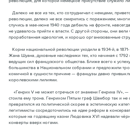
революция, для которой немецкое присутствие служило л
Далеко не все из тех, кто сотрудничал с немцами, привет
революции, далеко не все смирились с поражением; многи
случись в мае-июне 1940 года дебакль на фронте, навсегд
не удавалось прийти к власти. С другой стороны, они вели
проработанная идеология, и хорошо организованные стру
Корни национальной революции уходили в 1934-й, в 1871-
Жана Шуана, духовные наследники тех, кто начиная с 1792
ведущих сил французского общества. Ближе всего к успех
большинства в Национальном собрании и предложили трон
комичной в сущности причине — французы давно привыкли 
королевскими лилиями.
«Генрих V не может отречься от знамени Генриха IV», — 
стоила ему трона. Генрихом Пятым граф Шамбор так и не 
превратился из политической скорее в эстетическую кате
легитимисты сосредоточились на идее реформ в консерват
которые на годовщину казни Людовика XVI надевали чёрн
конверты вверх ногами.