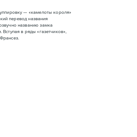
руппировку — «камелоты короля»
ский перевод названия
созвучно названию замка
 Вступая в ряды «газетчиков»,
 Франсез.