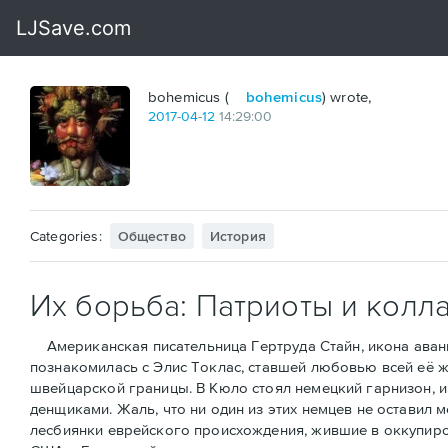
bohemicus (
bohemicus
) wrote,
2017
-
04
-
12
14:29:00
Categories:
Общество
История
Их борьба: Патриоты и колл
Американская писательница Гертруда Стайн, икона аванга
познакомилась с Элис Токлас, ставшей любовью всей её ж
швейцарской границы. В Кюло стоял немецкий гарнизон, и 
денщиками. Жаль, что ни один из этих немцев не оставил 
лесбиянки еврейского происхождения, жившие в оккупиров