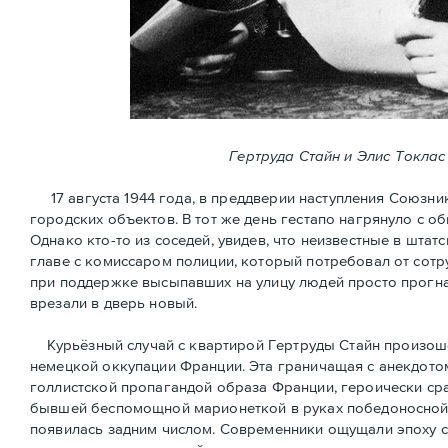
Гертруда Стайн и Элис Токлас
17 августа 1944 года, в преддверии наступления Союзни
городских объектов. В тот же день гестапо нагрянуло с 
Однако кто-то из соседей, увидев, что неизвестные в шт
главе с комиссаром полиции, который потребовал от сотр
при поддержке высыпавших на улицу людей просто прогна
врезали в дверь новый.
Курьёзный случай с квартирой Гертруды Стайн произошёл
немецкой оккупации Франции. Эта граничащая с анекдотом
голлистской пропагандой образа Франции, героически ср
бывшей беспомощной марионеткой в руках победоносной 
появилась задним числом. Современники ощущали эпоху 