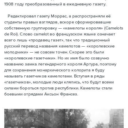
1908 году преобразованный в ежедневную газету.
Редактировал газету Моррас, а распространяли её
студенты правых взглядов, вскоре сформировавшие
собственную группировку — «камелоты короля» (Camelots
de Roi). Слово camelot во французском языке означает
всего лишь «продавец газет», так что традиционный
русский перевод названия камелотов — «королевские
молодчики» — не совсем точен. Скорее это были
«королевские газетчики». Но их имя было созвучно
названию замка легендарного короля Артура, поэтому
для сохранения монархического колорита я буду
называть газетчиков камелотами. Вступая в ряды
«газетчиков», молодые люди клялись, что будут всеми
силами бороться против республики. Камелоты стали
боевыми отрядами Аксьон Франсез.