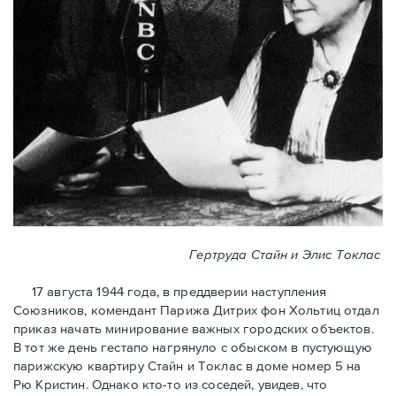
Гертруда Стайн и Элис Токлас
17 августа 1944 года, в преддверии наступления
Союзников, комендант Парижа Дитрих фон Хольтиц отдал
приказ начать минирование важных городских объектов.
В тот же день гестапо нагрянуло с обыском в пустующую
парижскую квартиру Стайн и Токлaс в домe номер 5 на
Рю Кристин. Однако кто-то из соседей, увидев, что