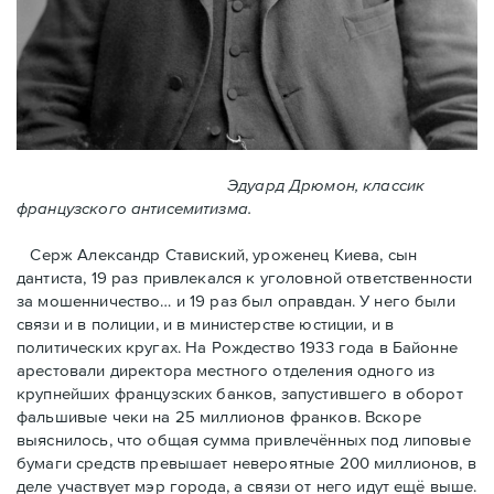
Эдуард Дрюмон, классик
французского антисемитизма.
Серж Александр Ставиский, уроженец Киева, сын
дантиста, 19 раз привлекался к уголовной ответственности
за мошенничество… и 19 раз был оправдан. У него были
связи и в полиции, и в министерстве юстиции, и в
политических кругах. На Рождество 1933 года в Байoнне
арестовали директора местного отделения одного из
крупнейших французских банков, запустившего в оборот
фальшивые чеки на 25 миллионов франков. Вскоре
выяснилось, что общая сумма привлечённых под липовые
бумаги средств превышает невероятные 200 миллионов, в
деле участвует мэр города, a связи от него идут ещё выше.