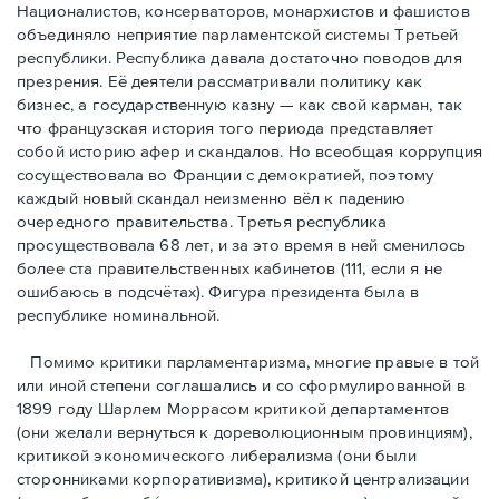
Националистов, консерваторов, монархистов и фашистов
объединяло неприятие парламентской системы Третьей
республики. Республика давала достаточно поводов для
презрения. Её деятели рассматривали политику как
бизнес, а государственную казну — как свой карман, так
что французская история того периода представляет
собой историю афер и скандалов. Но всеобщая коррупция
сосуществовала во Франции с демократией, поэтому
каждый новый скандал неизменно вёл к падению
очередного правительства. Третья республика
просуществовала 68 лет, и за это время в ней сменилось
более ста правительственных кабинетов (111, если я не
ошибаюсь в подсчётах). Фигура президента была в
республике номинальной.
Помимо критики парламентаризма, многие правые в той
или иной степени соглашались и со сформулированной в
1899 году Шарлем Моррасом критикой департаментов
(они желали вернуться к дореволюционным провинциям),
критикой экономического либерализма (они были
сторонниками корпоративизма), критикой централизации