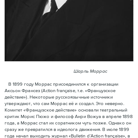
Шарль Моррас
В 1899 году Моррас присоединился к организации
Аксьон Франсез (Action française, т.е. «Французское
действие»). Некоторые русскоязычные источники
утверждают, что сам Моррас её и создал. Это неверно.
Комитет «Французское действие» основали театральный
критик Морис Пюжо и философ Анри Вожуа в апреле 1898
года, а Моррас стал их соратником чуть позже. Однако он
сразу же превратился в идеолога движения. В июле 1899
года начал выходить журнал «Bulletin d’Action française», в