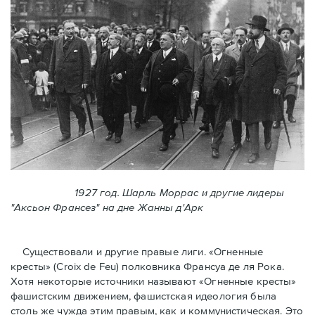
1927 год. Шарль Моррас и другие лидеры
"Аксьон Франсез" на дне Жанны д'Арк
Существовали и другие правые лиги. «Огненные
кресты» (Croix de Feu) полковника Франсуа де ля Рока.
Хотя некоторые источники называют «Огненные крeсты»
фашистским движением, фашистская идеология была
столь же чужда этим правым, как и коммунистическая. Это