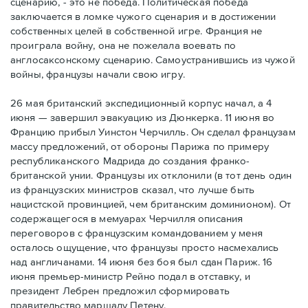
сценарию, - это не победа. Политическая победа
заключается в ломке чужого сценария и в достижении
собственных целей в собственной игре. Франция не
проиграла войну, она не пожелала воевать по
англосаксонскому сценарию. Самоустранившись из чужой
войны, французы начали свою игру.
26 мая британский экспедиционный корпус начал, а 4
июня — завершил эвакуацию из Дюнкерка. 11 июня во
Францию прибыл Уинстон Черчилль. Он сделал французам
массу предложений, от обороны Парижа по примеру
республиканского Мадрида до создания франко-
британской унии. Французы их отклонили (в тот день один
из французских министров сказал, что лучше быть
нацистской провинцией, чем британским доминионом). От
содержащегося в мемуарах Черчилля описания
переговоров с французским командованием у меня
осталось ощущение, что французы просто насмехались
над англичанами. 14 июня без боя был сдан Париж. 16
июня премьер-министр Рейно подал в отставку, и
президент Лебрен предложил сформировать
правительство маршалу Петену.