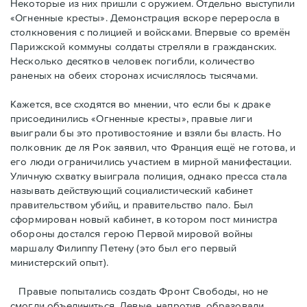
Некоторые из них пришли с оружием. Отдельно выступили
«Огненные кресты». Демонстрация вскоре переросла в
столкновения с полицией и войсками. Впервые со времён
Парижской коммуны солдаты стреляли в гражданских.
Несколько десятков человек погибли, количество
раненых на обеих сторонах исчислялось тысячами.
Кажется, все сходятся во мнении, что если бы к драке
присоединились «Огненные кресты», правые лиги
выиграли бы это противостояние и взяли бы власть. Но
полковник де ля Рок заявил, что Франция ещё не готова, и
его люди ограничились участием в мирной манифестации.
Уличную схватку выиграла полиция, однако пресса стала
называть действующий социалистический кабинет
правительством убийц, и правительство пало. Был
сформирован новый кабинет, в котором пост министра
обороны достался герою Первой мировой войны
маршалу Филиппу Петену (это был его первый
министерский опыт).
Правые пoпытались создать Фронт Свободы, но не
смогли объединиться. Левые, напротив, образовали