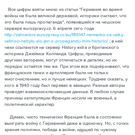
Bсе цифры взяты мною из статьи "Германия во время
войны не была великой державой, историки считают, что
это была лишь пропаганда", появившейся на чешском
сервере eurozpravy.cz. 6 апреля сего года
http://zahranicni.eurozpravy.cz/eu/186147-nemecko-za-valky-
velmoci-nebylo-slo-jen-o-propagandu-mini-historici/
; в ней
чехи ссылаются на сервер History extra и британского
историка Джеймса Холланда. Цифры, привoдимые
другими авторами, могут отличаться в деталях, но их
порядок остаётся тем же. При этом все подчёркивают, что
французские танки и артиллерия были не только
многочисленнее, но и лучше немецких. Труднее сказать, у
кого в 1940 году был перевес в авиации. Разные авторы
приводят взаимоисключающие данные. В любом случае
причины капитуляции Франции носили не военный, а
политический характер.
Думаю, чисто технически Франция была в состоянии
выиграть войну с Германией даже в одиночку. Но, с точки
зрения политики, победа в войне, идущей по чужому