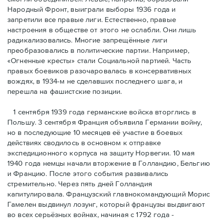
Народный Фронт, выиграли выборы 1936 года и
запретили все правые лиги. Естественно, правые
настроения в обществе от этого не ослабли. Они лишь
радикализовались. Многие запрещённые лиги
преобразовались в политические партии. Например,
«Огненные кресты» стали Социальной партией. Часть
правых боевиков разочаровалась в консервативных
вождях, в 1934-м не сделавших последнего шага, и
перешла на фашистские позиции.
1 сентября 1939 года германские войска вторглись в
Польшу. 3 сентября Франция объявила Германии войну,
но в последующие 10 месяцев её участие в боевых
действиях сводилось в основном к отправке
экспедиционного корпуса на защиту Норвегии. 10 мая
1940 года немцы начали вторжение в Голландию, Бельгию
и Францию. После этого события развивались
стремительно. Через пять дней Голландия
капитулировала. Французский главнокомандующий Морис
Гамелен выдвинул лозунг, который французы выдвигают
во всех серьёзных войнах, начиная с 1792 года -