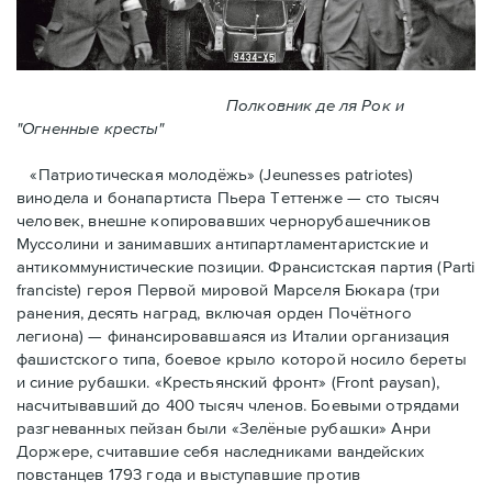
Полковник де ля Рок и
"Огненные кресты"
«Патриотическая молодёжь» (Jeunesses patriotes)
винодела и бонапартиста Пьера Тeттенже — cто тысяч
человек, внешне копировавших чернорубашечников
Муссолини и занимавших антипартламентаристские и
антикоммунистические позиции. Франсистская партия (Parti
franciste) героя Первой мировой Марселя Бюкара (три
ранения, десять наград, включая орден Почётного
легиона) — финансировавшаяся из Италии организация
фашистского типа, боевое крыло которой носило береты
и синие рубашки. «Крестьянский фронт» (Front paysan),
насчитывавший до 400 тысяч членов. Боевыми отрядами
разгневанных пейзан были «Зелёные рубашки» Анри
Доржере, считавшие себя наследниками вандейских
повстанцев 1793 года и выступавшие против