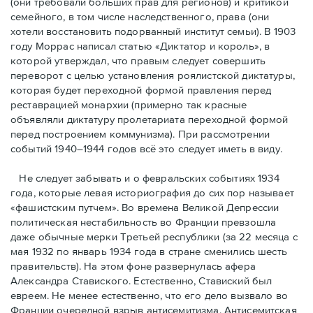
(они требовали бóльших прав для регионов) и критикой
семейного, в том числе наследственного, права (они
хотели восстановить подорванный институт семьи). В 1903
году Моррас написал статью «Диктатор и король», в
которой утверждал, что правым следует совершить
переворот с целью установления роялистской диктатуры,
которая будет переходной формой правления перед
реставрацией монархии (примерно так красные
объявляли диктатуру пролетариата переходной формой
перед построением коммунизма). При рассмотрении
событий 1940–1944 годов всё это следует иметь в виду.
Не следует забывать и о февральских событиях 1934
года, которые левая историография до сих пор называет
«фашистским путчем». Во времена Великой Депрессии
политическая нестабильность во Франции превзошла
даже обычные мерки Третьей республики (за 22 месяца с
мая 1932 по январь 1934 года в стране сменились шесть
правительств). На этом фоне развернулась афера
Александра Ставиского. Естественно, Ставиский был
евреем. Не менее естественно, что его дело вызвало во
Франции очередной взрыв антисемитизма. Антисемитская