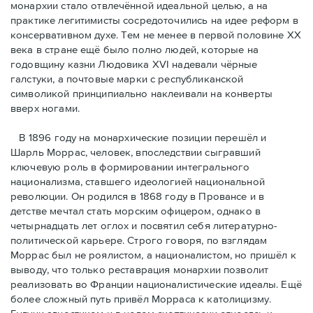
монархии стало отвлечённой идеальной целью, а на
практике легитимисты сосредоточились на идее реформ в
консервативном духе. Тем не менее в первой половине ХХ
века в стране ещё было полно людей, которые на
годовщину казни Людовика XVI надевали чёрные
галстуки, а почтовые марки с республиканской
символикой принципиально наклеивали на конверты
вверх ногами.
В 1896 году на монархические позиции перешёл и
Шарль Моррас, человек, впоследствии сыгравший
ключевую роль в формировании интегрального
национализма, ставшего идеологией национальной
революции. Он родился в 1868 году в Провансе и в
детстве мечтал стать морским офицером, однако в
четырнадцать лет оглох и посвятил себя литературно-
политической карьере. Строго говоря, по взглядам
Моррас был не роялистом, а националистом, но пришёл к
выводу, что только реставрация монархии позволит
реализовать во Франции националистические идеалы. Ещё
более сложный путь привёл Морраса к католицизму.