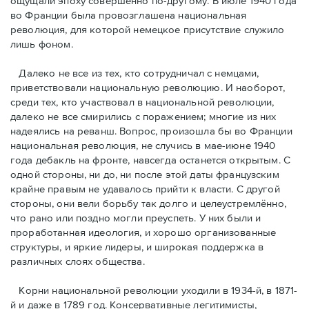
ощущали эпоху совершенно по-другому. В июле 1940 года
во Франции была провозглашена национальная
революция, для которой немецкое присутствие служило
лишь фоном.
Далеко не все из тех, кто сотрудничал с немцами,
приветствовали национальную революцию. И наоборот,
среди тех, кто участвовал в национальной революции,
далеко не все смирились с поражением; многие из них
надеялись на реванш. Вопрос, произошла бы во Франции
национальная революция, не случись в мае-июне 1940
года дебакль на фронте, навсегда останется открытым. С
одной стороны, ни до, ни после этой даты французским
крайне правым не удавалось прийти к власти. С другой
стороны, они вели борьбу так долго и целеустремлённо,
что рано или поздно могли преуспеть. У них были и
проработанная идеология, и хорошо организованные
структуры, и яркие лидеры, и широкая поддержка в
различных слоях общества.
Корни национальной революции уходили в 1934-й, в 1871-
й и даже в 1789 год. Консервативные легитимисты,