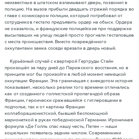
неизвестные в штатском взламывают дверь, позвонил в
полицию. На вызов прибыли двадцать стражей порядка во
главе с комиссаром полиции, который потребовал от
сотрудников гестапо предъявить ордер на обыск. Ордера
не оказалось, и французские полицейские при поддержке
высыпавших на улицу людей просто прогнали гестаповцев
с места происшествия. Вместо повреждённого
оккупантами замка соседи врезали в дверь новый.
Курьёзный случай с квартирой Гертруды Стайн
произошёл за пару дней до Парижского восстания, но в
принципe мог бы произойти в любой момент немецкой
оккупации Франции. Эта граничащая с анекдотом история
показывает, насколько реалии того времени отличались
как от созданного голлистской пропагандой образа
Франции, героически сражавшейся с гитлеровцами в
подполье, так и от картины Франции
коллаборационистской, бывшей беспомощной
марионеткой в руках победоносной Германии. Ироничная
формула «Де Голль спас нашу честь, Петен — наши
кошельки» появилась задним числом. Современники