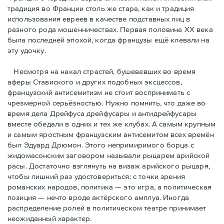
традиция во Франции столь же стара, как и традиция
использования евреев в качестве подставных лиц в
разного рода мошенничествах. Первая половина ХХ века
была последней эпохой, когда французы ещё клевали на
эту удочку.
Несмотря на накал страстей, бушевавших во время
аферы Ставиского и других подобных эксцессов,
французский антисемитизм не стоит воспринимать с
чрезмерной серьёзностью. Нужно помнить, что даже во
время дела Дрейфуса дрейфусары и антидрейфусары
вместе обедали в одних и тех же клубах. А самым крупным
и самым яростным французским антисемитом всех времён
был Эдуард Дрюмон. Этого непримиримого борца с
жидомасонским заговором называли рыцарем арийской
расы. Достаточно взглянуть на визаж арийского рыцаря,
чтобы лишний раз удостовериться: с точки зрения
романских народов, политика — это игра, а политическая
позиция — нечто вроде актёрского амплуа. Иногда
распределение ролей в политическом театре принимает
неожиданный характер.