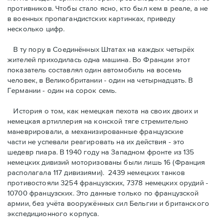
противников. Чтобы стало ясно, кто был кем в реале, а не
в военных пропагандистских картинках, приведу
несколько цифр.
В ту пору в Соединённых Штатах на каждых четырёх
жителей приходилась одна машина. Во Франции этот
показатель составлял один автомобиль на восемь
человек, в Великобритании - один на четырнадцать. В
Германии - один на сорок семь.
История о том, как немецкая пехота на своих двоих и
немeцкая артиллерия на конской тяге стремительно
маневрировали, а механизированные французские
части не успевали реагировать на их действия - это
шедевр пиара. В 1940 году на Западном фронте из 135
немецких дивизий моторизованы были лишь 16 (Франция
располагала 117 дивизиями). 2439 немецких танков
противостояли 3254 французских, 7378 немецких орудий -
10700 французских. Это данные только по французской
армии, без учёта вооружённых сил Бельгии и британского
экспедиционного корпуса.