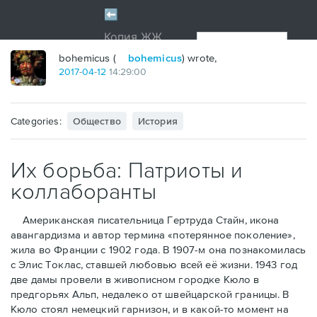
bohemicus (
bohemicus
) wrote,
2017
-
04
-
12
14:29:00
Categories:
Общество
История
Их борьба: Патриоты и
коллаборанты
Американская писательница Гертруда Стайн, икона
авангардизма и автор термина «потерянное поколение»,
жила во Франции с 1902 года. В 1907-м она познакомилась
с Элис Токлас, ставшей любовью всей её жизни. 1943 год
две дамы провели в живописном городке Кюло в
предгорьях Альп, недалеко от швейцарской границы. В
Кюло стоял немецкий гарнизон, и в какой-то момент на