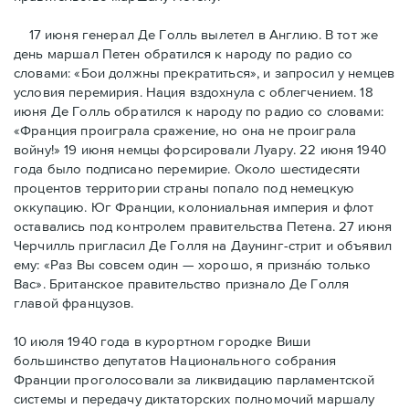
17 июня генерал Де Голль вылетел в Англию. В тот же
день маршал Петен обратился к народу по радио со
словами: «Бои должны прекратиться», и запросил у немцев
условия перемирия. Нация вздохнула с облегчением. 18
июня Де Голль обратился к народу по радио со словами:
«Франция проиграла сражение, но она не проиграла
войну!» 19 июня немцы форсировали Луару. 22 июня 1940
года было подписано перемирие. Около шестидесяти
процентов территории страны попало под немецкую
оккупацию. Юг Франции, колониальная империя и флот
оставались под контролем правительства Петена. 27 июня
Черчилль пригласил Де Голля на Даунинг-стрит и объявил
ему: «Раз Вы совсем один — хорошо, я признáю только
Вас». Британское правительство признало Де Голля
главой французов.
10 июля 1940 года в курортном городке Виши
большинство депутатов Национального собрания
Франции проголосовали за ликвидацию парламентской
системы и передачу диктаторских полномочий маршалу