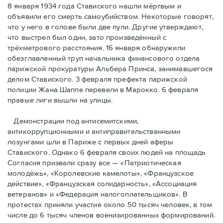
8 января 1934 года Ставиского нашли мёртвым и
объявили его смерть самоубийством. Некоторые говорят,
что у него в голове были две пули. Другие утверждают,
что выстрел был один, зато произведённый с
трёхметровoго расстояния. 16 января обнаружили
обезглавленный труп начальника финансового отдела
парижской прокуратуры Альбера Принса, занимавшегося
делом Cтавиского. 3 февраля префекта парижской
полиции Жана Шаппе перевели в Марокко. 6 февраля
правые лиги вышли на улицы.
Демонстрации под антисемитскими,
антикоррупционными и антиправительственными
лозунгами шли в Париже с первых дней аферы
Ставиского. Однако 6 февраля своих людей на площадь
Согласия призвали сразу все — «Патриотическая
молодёжь», «Королевские камелоты», «Французское
действие», «Французская солидарность», «Ассоциация
ветеранов» и «Федерация налогоплательщиков». В
протестах приняли участие около 50 тысяч человек, в том
числе до 6 тысяч членов военизированных формирований.