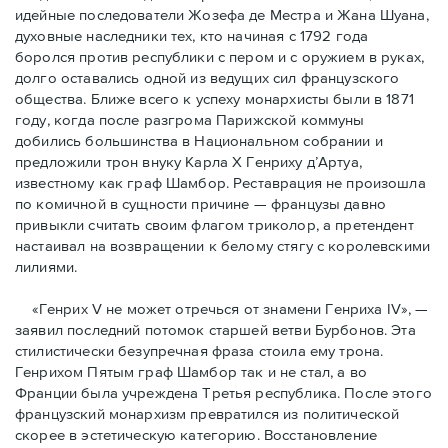
идейные последователи Жозефа де Местра и Жана Шуана,
духовные наследники тех, кто начиная с 1792 года
боролся против республики с пером и с оружием в руках,
долго оставались одной из ведущих сил французского
общества. Ближе всего к успеху монархисты были в 1871
году, когда после разгрома Парижской коммуны
добились большинства в Национальном собрании и
предложили трон внуку Карла Х Генриху д’Артуа,
известному как граф Шамбор. Реставрация не произошла
по комичной в сущности причине — французы давно
привыкли считать своим флагoм триколор, а претендент
настаивал на возвращении к белому стягу с королевскими
лилиями.
«Генрих V не может отречься от знамени Генриха IV», —
заявил последний потомок старшей ветви Бурбонов. Эта
стилистически безупречная фраза стоила ему трона.
Генрихом Пятым граф Шамбор так и не стал, а во
Франции была учреждена Третья республика. После этого
французский монархизм превратился из политической
скорее в эстетическую категорию. Восстановление