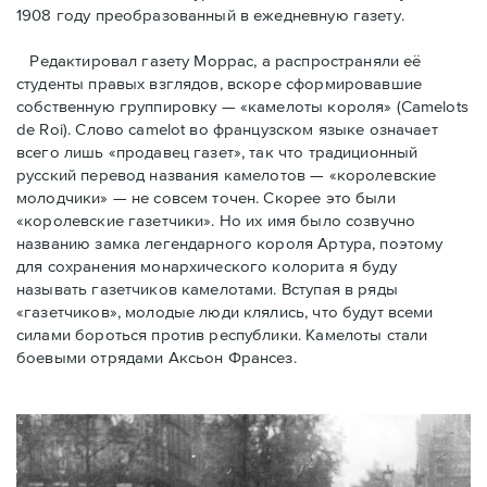
1908 году преобразованный в ежедневную газету.
Редактировал газету Моррас, а распространяли её
студенты правых взглядов, вскоре сформировавшие
собственную группировку — «камелоты короля» (Camelots
de Roi). Слово camelot во французском языке означает
всего лишь «продавец газет», так что традиционный
русский перевод названия камелотов — «королевские
молодчики» — не совсем точен. Скорее это были
«королевские газетчики». Но их имя было созвучно
названию замка легендарного короля Артура, поэтому
для сохранения монархического колорита я буду
называть газетчиков камелотами. Вступая в ряды
«газетчиков», молодые люди клялись, что будут всеми
силами бороться против республики. Камелоты стали
боевыми отрядами Аксьон Франсез.