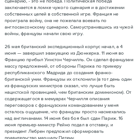
сценарию, - это не победа. Политическая победа
заключается в ломке чужого сценария и в достижении
собственных целей в собственной игре. Франция не
проиграла войну, она не пожелала воевать по
англосаксонскому сценарию. Самоустранившись из чужой
войны, французы начали свою игру.
26 мая британский экспедиционный корпус начал, а 4
июня — завершил эвакуацию из Дюнкерка. 11 июня во
Францию прибыл Уинстон Черчилль. Он сделал французам
массу предложений, от обороны Парижа по примеру
республиканского Мадрида до создания франко-
британской унии. Французы их отклонили (в тот день один
из французских министров сказал, что лучше быть
нацистской провинцией, чем британским доминионом). От
содержащегося в мемуарах Черчилля описания
переговоров с французским командованием у меня
осталось ощущение, что французы просто насмехались
над англичанами. 14 июня без боя был сдан Париж. 16
июня премьер-министр Рейно подал в отставку, и
президент Лебрен предложил сформировать
правительство маршалу Петену.