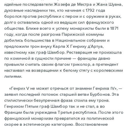
идейные последователи Жозефа де Местра и Жана Шуана,
духовные наследники тех, кто начиная с 1792 года
боролся против республики с пером и с оружием в руках,
долго оставались одной из ведущих сил французского
общества. Ближе всего к успеху монархисты были в 1871
году, когда после разгрома Парижской коммуны
добились большинства в Национальном собрании и
предложили трон внуку Карла Х Генриху д’Артуа,
известному как граф Шамбор. Реставрация не произошла
по комичной в сущности причине — французы давно
привыкли считать своим флагoм триколор, а претендент
настаивал на возвращении к белому стягу с королевскими
лилиями.
«Генрих V не может отречься от знамени Генриха IV», —
заявил последний потомок старшей ветви Бурбонов. Эта
стилистически безупречная фраза стоила ему трона.
Генрихом Пятым граф Шамбор так и не стал, а во
Франции была учреждена Третья республика. После этого
французский монархизм превратился из политической
скорее в эстетическую категорию. Восстановление