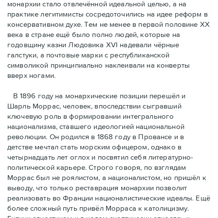
монархии стало отвлечённой идеальной целью, а на
практике легитимисты сосредоточились на идее реформ в
консервативном духе. Тем не менее в первой половине ХХ
века в стране ещё было полно людей, которые на
годовщину казни Людовика XVI надевали чёрные
галстуки, а почтовые марки с республиканской
символикой принципиально наклеивали на конверты
вверх ногами.
В 1896 году на монархические позиции перешёл и
Шарль Моррас, человек, впоследствии сыгравший
ключевую роль в формировании интегрального
национализма, ставшего идеологией национальной
революции. Он родился в 1868 году в Провансе и в
детстве мечтал стать морским офицером, однако в
четырнадцать лет оглох и посвятил себя литературно-
политической карьере. Строго говоря, по взглядам
Моррас был не роялистом, а националистом, но пришёл к
выводу, что только реставрация монархии позволит
реализовать во Франции националистические идеалы. Ещё
более сложный путь привёл Морраса к католицизму.