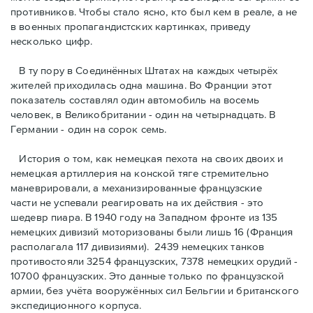
противников. Чтобы стало ясно, кто был кем в реале, а не
в военных пропагандистских картинках, приведу
несколько цифр.
В ту пору в Соединённых Штатах на каждых четырёх
жителей приходилась одна машина. Во Франции этот
показатель составлял один автомобиль на восемь
человек, в Великобритании - один на четырнадцать. В
Германии - один на сорок семь.
История о том, как немецкая пехота на своих двоих и
немeцкая артиллерия на конской тяге стремительно
маневрировали, а механизированные французские
части не успевали реагировать на их действия - это
шедевр пиара. В 1940 году на Западном фронте из 135
немецких дивизий моторизованы были лишь 16 (Франция
располагала 117 дивизиями). 2439 немецких танков
противостояли 3254 французских, 7378 немецких орудий -
10700 французских. Это данные только по французской
армии, без учёта вооружённых сил Бельгии и британского
экспедиционного корпуса.