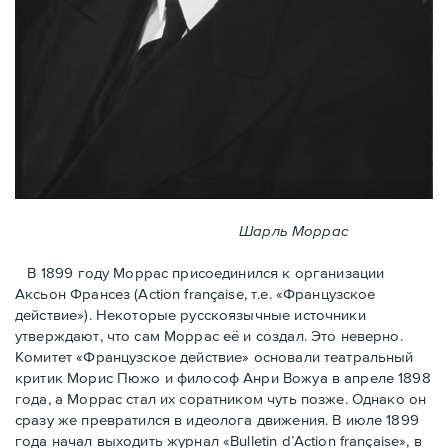
Шарль Моррас
В 1899 году Моррас присоединился к организации
Аксьон Франсез (Action française, т.е. «Французское
действие»). Некоторые русскоязычные источники
утверждают, что сам Моррас её и создал. Это неверно.
Комитет «Французское действие» основали театральный
критик Морис Пюжо и философ Анри Вожуа в апреле 1898
года, а Моррас стал их соратником чуть позже. Однако он
сразу же превратился в идеолога движения. В июле 1899
года начал выходить журнал «Bulletin d’Action française», в