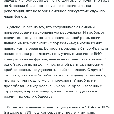
ощущали эпоху совершенно по-другому. В июле 1940 года
во Франции была провозглашена национальная
революция, для которой немецкое присутствие служило
лишь фоном.
Далеко не все из тех, кто сотрудничал с немцами,
приветствовали национальную революцию. И наоборот,
среди тех, кто участвовал в национальной революции,
далеко не все смирились с поражением; многие из них
надеялись на реванш. Вопрос, произошла бы во Франции
национальная революция, не случись в мае-июне 1940
года дебакль на фронте, навсегда останется открытым. С
одной стороны, ни до, ни после этой даты французским
крайне правым не удавалось прийти к власти. С другой
стороны, они вели борьбу так долго и целеустремлённо,
что рано или поздно могли преуспеть. У них были и
проработанная идеология, и хорошо организованные
структуры, и яркие лидеры, и широкая поддержка в
различных слоях общества.
Корни национальной революции уходили в 1934-й, в 1871-
й и даже в 1789 год. Консервативные легитимисты,