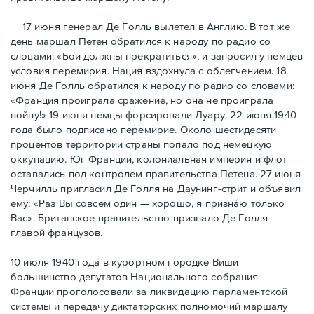
17 июня генерал Де Голль вылетел в Англию. В тот же
день маршал Петен обратился к народу по радио со
словами: «Бои должны прекратиться», и запросил у немцев
условия перемирия. Нация вздохнула с облегчением. 18
июня Де Голль обратился к народу по радио со словами:
«Франция проиграла сражение, но она не проиграла
войну!» 19 июня немцы форсировали Луару. 22 июня 1940
года было подписано перемирие. Около шестидесяти
процентов территории страны попало под немецкую
оккупацию. Юг Франции, колониальная империя и флот
оставались под контролем правительства Петена. 27 июня
Черчилль пригласил Де Голля на Даунинг-стрит и объявил
ему: «Раз Вы совсем один — хорошо, я признáю только
Вас». Британское правительство признало Де Голля
главой французов.
10 июля 1940 года в курортном городке Виши
большинство депутатов Национального собрания
Франции проголосовали за ликвидацию парламентской
системы и передачу диктаторских полномочий маршалу