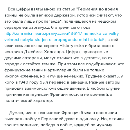
Bсе цифры взяты мною из статьи "Германия во время
войны не была великой державой, историки считают, что
это была лишь пропаганда", появившейся на чешском
сервере eurozpravy.cz. 6 апреля сего года
http://zahranicni.eurozpravy.cz/eu/186147-nemecko-za-valky-
velmoci-nebylo-slo-jen-o-propagandu-mini-historici/
; в ней
чехи ссылаются на сервер History extra и британского
историка Джеймса Холланда. Цифры, привoдимые
другими авторами, могут отличаться в деталях, но их
порядок остаётся тем же. При этом все подчёркивают, что
французские танки и артиллерия были не только
многочисленнее, но и лучше немецких. Труднее сказать, у
кого в 1940 году был перевес в авиации. Разные авторы
приводят взаимоисключающие данные. В любом случае
причины капитуляции Франции носили не военный, а
политический характер.
Думаю, чисто технически Франция была в состоянии
выиграть войну с Германией даже в одиночку. Но, с точки
зрения политики, победа в войне, идущей по чужому