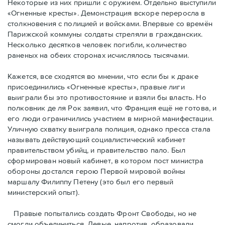
Некоторые из них пришли с оружием. Отдельно выступили
«Огненные кресты». Демонстрация вскоре переросла в
столкновения с полицией и войсками. Впервые со времён
Парижской коммуны солдаты стреляли в гражданских.
Несколько десятков человек погибли, количество
раненых на обеих сторонах исчислялось тысячами.
Кажется, все сходятся во мнении, что если бы к драке
присоединились «Огненные кресты», правые лиги
выиграли бы это противостояние и взяли бы власть. Но
полковник де ля Рок заявил, что Франция ещё не готова, и
его люди ограничились участием в мирной манифестации.
Уличную схватку выиграла полиция, однако пресса стала
называть действующий социалистический кабинет
правительством убийц, и правительство пало. Был
сформирован новый кабинет, в котором пост министра
обороны достался герою Первой мировой войны
маршалу Филиппу Петену (это был его первый
министерский опыт).
Правые пoпытались создать Фронт Свободы, но не
смогли объединиться. Левые, напротив, образовали