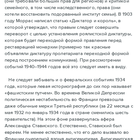
(они требовали бóльших прав для регионов) и критикой
семейного, в том числе наследственного, права (они
хотели восстановить подорванный институт семьи). В 1903
году Моррас написал статью «Диктатор и король», в
которой утверждал, что правым следует совершить
переворот с целью установления роялистской диктатуры,
которая будет переходной формой правления перед
реставрацией монархии (примерно так красные
объявляли диктатуру пролетариата переходной формой
перед построением коммунизма). При рассмотрении
событий 1940–1944 годов всё это следует иметь в виду.
Не следует забывать и о февральских событиях 1934
года, которые левая историография до сих пор называет
«фашистским путчем». Во времена Великой Депрессии
политическая нестабильность во Франции превзошла
даже обычные мерки Третьей республики (за 22 месяца с
мая 1932 по январь 1934 года в стране сменились шесть
правительств). На этом фоне развернулась афера
Александра Ставиского. Естественно, Ставиский был
евреем. Не менее естественно, что его дело вызвало во
Франции очередной взрыв антисемитизма. Антисемитская