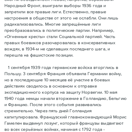
Народный Фронт, выиграли выборы 1936 года и
запретили все правые лиги. Естественно, правые
настроения в обществе от этого не ослабли. Они лишь
радикализовались. Многие запрещённые лиги
преобразовались в политические партии. Например,
«Огненные кресты» стали Социальной партией. Часть
правых боевиков разочаровалась в консервативных
вождях, в 1934-м не сделавших последнего шага, и
перешла на фашистские позиции.
1 сентября 1939 года германские войска вторглись в
Польшу. 3 сентября Франция объявила Германии войну,
но в последующие 10 месяцев её участие в боевых
действиях сводилось в основном к отправке
экспедиционного корпуса на защиту Норвегии. 10 мая
1940 года немцы начали вторжение в Голландию, Бельгию
и Францию. После этого события развивались
стремительно. Через пять дней Голландия
капитулировала. Французский главнокомандующий Морис
Гамелен выдвинул лозунг, который французы выдвигают
во всех серьёзных войнах, начиная с 1792 года -