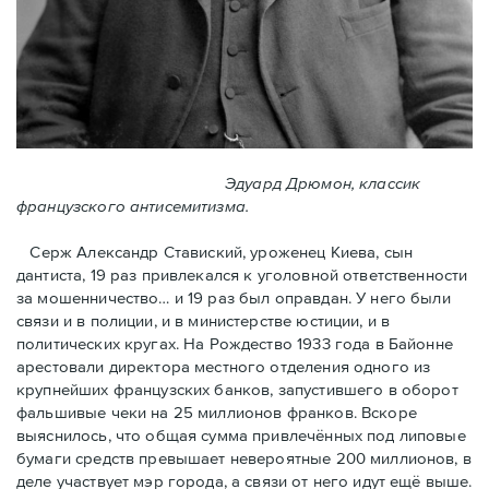
Эдуард Дрюмон, классик
французского антисемитизма.
Серж Александр Ставиский, уроженец Киева, сын
дантиста, 19 раз привлекался к уголовной ответственности
за мошенничество… и 19 раз был оправдан. У него были
связи и в полиции, и в министерстве юстиции, и в
политических кругах. На Рождество 1933 года в Байoнне
арестовали директора местного отделения одного из
крупнейших французских банков, запустившего в оборот
фальшивые чеки на 25 миллионов франков. Вскоре
выяснилось, что общая сумма привлечённых под липовые
бумаги средств превышает невероятные 200 миллионов, в
деле участвует мэр города, a связи от него идут ещё выше.