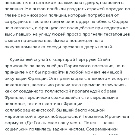
неизвестные в штатском взламывают дверь, позвонил в
полицию. На вызов прибыли двадцать стражей порядка во
главе с комиссаром полиции, который потребовал от
сотрудников гестапо предъявить ордер на обыск. Ордера
не оказалось, и французские полицейские при поддержке
высыпавших на улицу людей просто прогнали гестаповцев
с места происшествия. Вместо повреждённого
оккупантами замка соседи врезали в дверь новый.
Курьёзный случай с квартирой Гертруды Стайн
произошёл за пару дней до Парижского восстания, но в
принципe мог бы произойти в любой момент немецкой
оккупации Франции. Эта граничащая с анекдотом история
показывает, насколько реалии того времени отличались
как от созданного голлистской пропагандой образа
Франции, героически сражавшейся с гитлеровцами в
подполье, так и от картины Франции
коллаборационистской, бывшей беспомощной
марионеткой в руках победоносной Германии. Ироничная
формула «Де Голль спас нашу честь, Петен — наши
кошельки» появилась задним числом. Современники