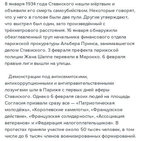
8 января 1934 года Ставиского нашли мёртвым и
объявили его смерть самоубийством. Некоторые говорят,
что у него в голове были две пули. Другие утверждают,
что выстрел был один, зато произведённый с
трёхметровoго расстояния. 16 января обнаружили
обезглавленный труп начальника финансового отдела
парижской прокуратуры Альбера Принса, занимавшегося
делом Cтавиского. 3 февраля префекта парижской
полиции Жана Шаппе перевели в Марокко. 6 февраля
правые лиги вышли на улицы.
Демонстрации под антисемитскими,
антикоррупционными и антиправительственными
лозунгами шли в Париже с первых дней аферы
Ставиского. Однако 6 февраля своих людей на площадь
Согласия призвали сразу все — «Патриотическая
молодёжь», «Королевские камелоты», «Французское
действие», «Французская солидарность», «Ассоциация
ветеранов» и «Федерация налогоплательщиков». В
протестах приняли участие около 50 тысяч человек, в том
числе до 6 тысяч членов военизированных формирований.