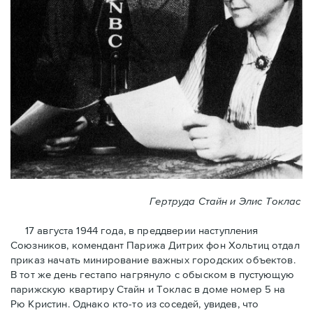
Гертруда Стайн и Элис Токлас
17 августа 1944 года, в преддверии наступления
Союзников, комендант Парижа Дитрих фон Хольтиц отдал
приказ начать минирование важных городских объектов.
В тот же день гестапо нагрянуло с обыском в пустующую
парижскую квартиру Стайн и Токлaс в домe номер 5 на
Рю Кристин. Однако кто-то из соседей, увидев, что