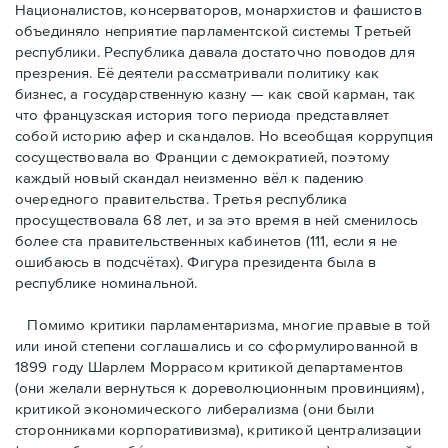
Националистов, консерваторов, монархистов и фашистов
объединяло неприятие парламентской системы Третьей
республики. Республика давала достаточно поводов для
презрения. Её деятели рассматривали политику как
бизнес, а государственную казну — как свой карман, так
что французская история того периода представляет
собой историю афер и скандалов. Но всеобщая коррупция
сосуществовала во Франции с демократией, поэтому
каждый новый скандал неизменно вёл к падению
очередного правительства. Третья республика
просуществовала 68 лет, и за это время в ней сменилось
более ста правительственных кабинетов (111, если я не
ошибаюсь в подсчётах). Фигура президента была в
республике номинальной.
Помимо критики парламентаризма, многие правые в той
или иной степени соглашались и со сформулированной в
1899 году Шарлем Моррасом критикой департаментов
(они желали вернуться к дореволюционным провинциям),
критикой экономического либерализма (они были
сторонниками корпоративизма), критикой централизации