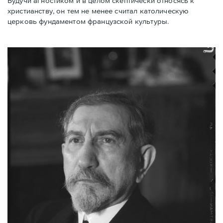
Будучи агностиком и в целом скептически относясь к
христианству, он тем не менее считал католическую
церковь фундаментом французской культуры.