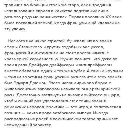
традиция во Франции столь же стара, как и традиция
использования евреев в качестве подставных лиц в
разного рода мошенничествах. Первая половина ХХ века
была последней эпохой, когда французы ещё клевали на
эту удочку.
Несмотря на накал страстей, бушевавших во время
аферы Ставиского и других подобных эксцессов,
французский антисемитизм не стоит воспринимать с
чрезмерной серьёзностью. Нужно помнить, что даже во
время дела Дрейфуса дрейфусары и антидрейфусары
вместе обедали в одних и тех же клубах. А самым крупным
и самым яростным французским антисемитом всех времён
был Эдуард Дрюмон. Этого непримиримого борца с
жидомасонским заговором называли рыцарем арийской
расы. Достаточно взглянуть на визаж арийского рыцаря,
чтобы лишний раз удостовериться: с точки зрения
романских народов, политика — это игра, а политическая
позиция — нечто вроде актёрского амплуа. Иногда
распределение ролей в политическом театре принимает
неожиданный характер.