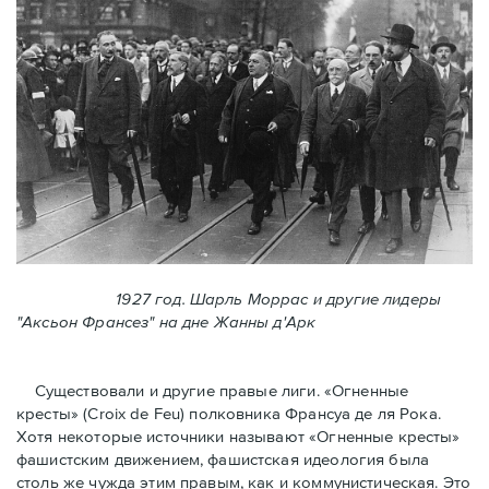
1927 год. Шарль Моррас и другие лидеры
"Аксьон Франсез" на дне Жанны д'Арк
Существовали и другие правые лиги. «Огненные
кресты» (Croix de Feu) полковника Франсуа де ля Рока.
Хотя некоторые источники называют «Огненные крeсты»
фашистским движением, фашистская идеология была
столь же чужда этим правым, как и коммунистическая. Это