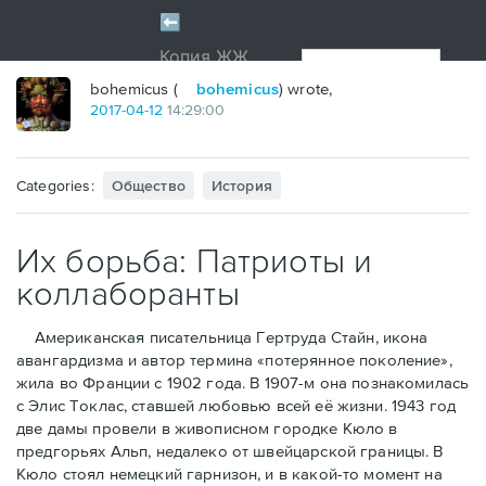
bohemicus (
bohemicus
) wrote,
2017
-
04
-
12
14:29:00
Categories:
Общество
История
Их борьба: Патриоты и
коллаборанты
Американская писательница Гертруда Стайн, икона
авангардизма и автор термина «потерянное поколение»,
жила во Франции с 1902 года. В 1907-м она познакомилась
с Элис Токлас, ставшей любовью всей её жизни. 1943 год
две дамы провели в живописном городке Кюло в
предгорьях Альп, недалеко от швейцарской границы. В
Кюло стоял немецкий гарнизон, и в какой-то момент на