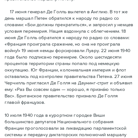
17 июня генерал Де Голль вылетел в Англию. В тот же
день маршал Петен обратился к народу по радио со
словами: «Бои должны прекратиться», и запросил у немцев
условия перемирия. Нация вздохнула с облегчением. 18
июня Де Голль обратился к народу по радио со словами:
«Франция проиграла сражение, но она не проиграла
войну!» 19 июня немцы форсировали Луару. 22 июня 1940
года было подписано перемирие. Около шестидесяти
процентов территории страны попало под немецкую
оккупацию. Юг Франции, колониальная империя и флот
оставались под контролем правительства Петена. 27 июня
Черчилль пригласил Де Голля на Даунинг-стрит и объявил
ему: «Раз Вы совсем один — хорошо, я признáю только
Вас». Британское правительство признало Де Голля
главой французов.
10 июля 1940 года в курортном городке Виши
большинство депутатов Национального собрания
Франции проголосовали за ликвидацию парламентской
системы и передачу диктаторских полномочий маршалу