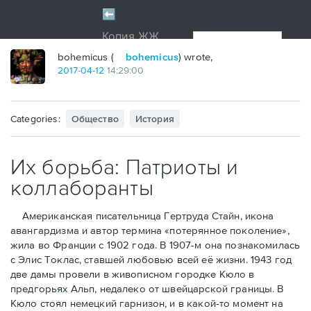
bohemicus (
bohemicus
) wrote,
2017
-
04
-
12
14:29:00
Categories:
Общество
История
Их борьба: Патриоты и
коллаборанты
Американская писательница Гертруда Стайн, икона
авангардизма и автор термина «потерянное поколение»,
жила во Франции с 1902 года. В 1907-м она познакомилась
с Элис Токлас, ставшей любовью всей её жизни. 1943 год
две дамы провели в живописном городке Кюло в
предгорьях Альп, недалеко от швейцарской границы. В
Кюло стоял немецкий гарнизон, и в какой-то момент на