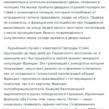
неизвестные в штатском взламывают дверь, позвонил в
полицию. На вызов прибыли двадцать стражей порядка во
главе с комиссаром полиции, который потребовал от
сотрудников гестапо предъявить ордер на обыск. Ордера
не оказалось, и французские полицейские при поддержке
высыпавших на улицу людей просто прогнали гестаповцев
с места происшествия. Вместо повреждённого
оккупантами замка соседи врезали в дверь новый.
Курьёзный случай с квартирой Гертруды Стайн
произошёл за пару дней до Парижского восстания, но в
принципe мог бы произойти в любой момент немецкой
оккупации Франции. Эта граничащая с анекдотом история
показывает, насколько реалии того времени отличались
как от созданного голлистской пропагандой образа
Франции, героически сражавшейся с гитлеровцами в
подполье, так и от картины Франции
коллаборационистской, бывшей беспомощной
марионеткой в руках победоносной Германии. Ироничная
формула «Де Голль спас нашу честь, Петен — наши
кошельки» появилась задним числом. Современники