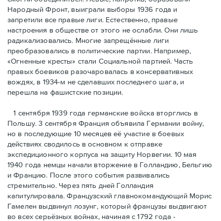
Народный Фронт, выиграли выборы 1936 года и
запретили все правые лиги. Естественно, правые
настроения в обществе от этого не ослабли. Они лишь
радикализовались. Многие запрещённые лиги
преобразовались в политические партии. Например,
«Огненные кресты» стали Социальной партией. Часть
правых боевиков разочаровалась в консервативных
вождях, в 1934-м не сделавших последнего шага, и
перешла на фашистские позиции.
1 сентября 1939 года германские войска вторглись в
Польшу. 3 сентября Франция объявила Германии войну,
но в последующие 10 месяцев её участие в боевых
действиях сводилось в основном к отправке
экспедиционного корпуса на защиту Норвегии. 10 мая
1940 года немцы начали вторжение в Голландию, Бельгию
и Францию. После этого события развивались
стремительно. Через пять дней Голландия
капитулировала. Французский главнокомандующий Морис
Гамелен выдвинул лозунг, который французы выдвигают
во всех серьёзных войнах, начиная с 1792 года -