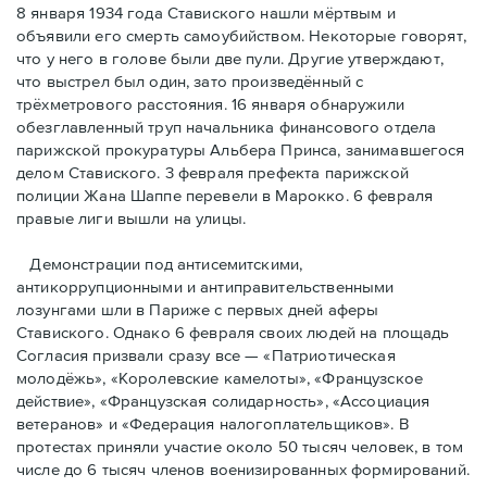
8 января 1934 года Ставиского нашли мёртвым и
объявили его смерть самоубийством. Некоторые говорят,
что у него в голове были две пули. Другие утверждают,
что выстрел был один, зато произведённый с
трёхметровoго расстояния. 16 января обнаружили
обезглавленный труп начальника финансового отдела
парижской прокуратуры Альбера Принса, занимавшегося
делом Cтавиского. 3 февраля префекта парижской
полиции Жана Шаппе перевели в Марокко. 6 февраля
правые лиги вышли на улицы.
Демонстрации под антисемитскими,
антикоррупционными и антиправительственными
лозунгами шли в Париже с первых дней аферы
Ставиского. Однако 6 февраля своих людей на площадь
Согласия призвали сразу все — «Патриотическая
молодёжь», «Королевские камелоты», «Французское
действие», «Французская солидарность», «Ассоциация
ветеранов» и «Федерация налогоплательщиков». В
протестах приняли участие около 50 тысяч человек, в том
числе до 6 тысяч членов военизированных формирований.