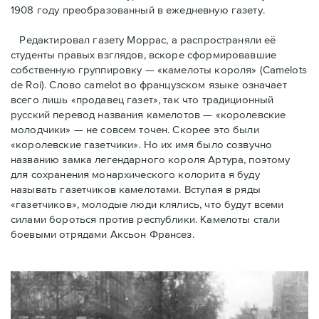
1908 году преобразованный в ежедневную газету.
Редактировал газету Моррас, а распространяли её
студенты правых взглядов, вскоре сформировавшие
собственную группировку — «камелоты короля» (Camelots
de Roi). Слово camelot во французском языке означает
всего лишь «продавец газет», так что традиционный
русский перевод названия камелотов — «королевские
молодчики» — не совсем точен. Скорее это были
«королевские газетчики». Но их имя было созвучно
названию замка легендарного короля Артура, поэтому
для сохранения монархического колорита я буду
называть газетчиков камелотами. Вступая в ряды
«газетчиков», молодые люди клялись, что будут всеми
силами бороться против республики. Камелоты стали
боевыми отрядами Аксьон Франсез.