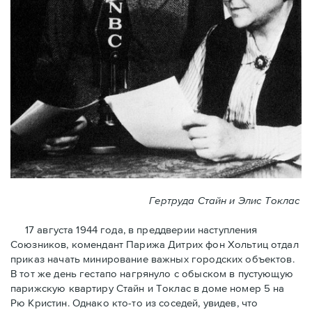
Гертруда Стайн и Элис Токлас
17 августа 1944 года, в преддверии наступления
Союзников, комендант Парижа Дитрих фон Хольтиц отдал
приказ начать минирование важных городских объектов.
В тот же день гестапо нагрянуло с обыском в пустующую
парижскую квартиру Стайн и Токлaс в домe номер 5 на
Рю Кристин. Однако кто-то из соседей, увидев, что