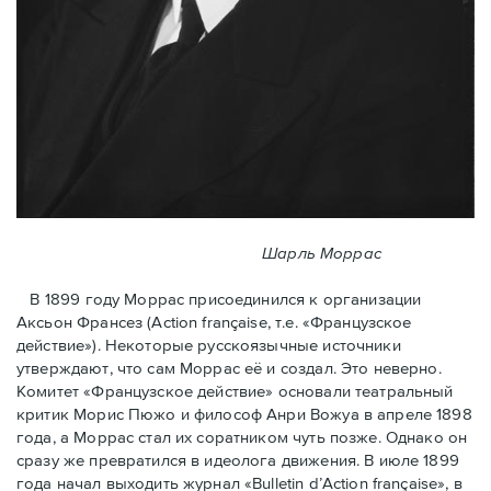
Шарль Моррас
В 1899 году Моррас присоединился к организации
Аксьон Франсез (Action française, т.е. «Французское
действие»). Некоторые русскоязычные источники
утверждают, что сам Моррас её и создал. Это неверно.
Комитет «Французское действие» основали театральный
критик Морис Пюжо и философ Анри Вожуа в апреле 1898
года, а Моррас стал их соратником чуть позже. Однако он
сразу же превратился в идеолога движения. В июле 1899
года начал выходить журнал «Bulletin d’Action française», в