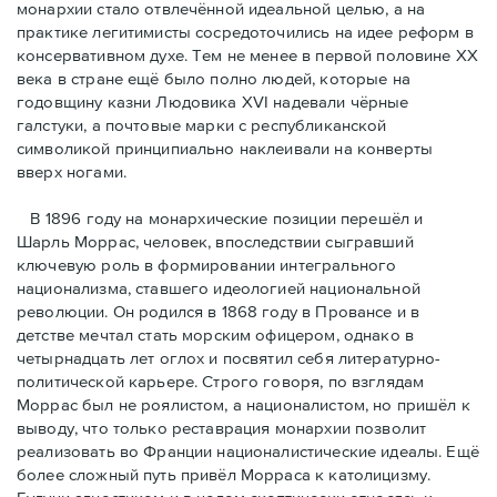
монархии стало отвлечённой идеальной целью, а на
практике легитимисты сосредоточились на идее реформ в
консервативном духе. Тем не менее в первой половине ХХ
века в стране ещё было полно людей, которые на
годовщину казни Людовика XVI надевали чёрные
галстуки, а почтовые марки с республиканской
символикой принципиально наклеивали на конверты
вверх ногами.
В 1896 году на монархические позиции перешёл и
Шарль Моррас, человек, впоследствии сыгравший
ключевую роль в формировании интегрального
национализма, ставшего идеологией национальной
революции. Он родился в 1868 году в Провансе и в
детстве мечтал стать морским офицером, однако в
четырнадцать лет оглох и посвятил себя литературно-
политической карьере. Строго говоря, по взглядам
Моррас был не роялистом, а националистом, но пришёл к
выводу, что только реставрация монархии позволит
реализовать во Франции националистические идеалы. Ещё
более сложный путь привёл Морраса к католицизму.