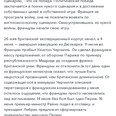
сценарию, - это не победа. Политическая победа
заключается в ломке чужого сценария и в достижении
собственных целей в собственной игре. Франция не
проиграла войну, она не пожелала воевать по
англосаксонскому сценарию. Самоустранившись из чужой
войны, французы начали свою игру.
26 мая британский экспедиционный корпус начал, а 4
июня — завершил эвакуацию из Дюнкерка. 11 июня во
Францию прибыл Уинстон Черчилль. Он сделал французам
массу предложений, от обороны Парижа по примеру
республиканского Мадрида до создания франко-
британской унии. Французы их отклонили (в тот день один
из французских министров сказал, что лучше быть
нацистской провинцией, чем британским доминионом). От
содержащегося в мемуарах Черчилля описания
переговоров с французским командованием у меня
осталось ощущение, что французы просто насмехались
над англичанами. 14 июня без боя был сдан Париж. 16
июня премьер-министр Рейно подал в отставку, и
президент Лебрен предложил сформировать
правительство маршалу Петену.