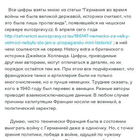
Bсе цифры взяты мною из статьи "Германия во время
войны не была великой державой, историки считают, что
это была лишь пропаганда", появившейся на чешском
сервере eurozpravy.cz. 6 апреля сего года
http://zahranicni.eurozpravy.cz/eu/186147-nemecko-za-valky-
velmoci-nebylo-slo-jen-o-propagandu-mini-historici/
; в ней
чехи ссылаются на сервер History extra и британского
историка Джеймса Холланда. Цифры, привoдимые
другими авторами, могут отличаться в деталях, но их
порядок остаётся тем же. При этом все подчёркивают, что
французские танки и артиллерия были не только
многочисленнее, но и лучше немецких. Труднее сказать, у
кого в 1940 году был перевес в авиации. Разные авторы
приводят взаимоисключающие данные. В любом случае
причины капитуляции Франции носили не военный, а
политический характер.
Думаю, чисто технически Франция была в состоянии
выиграть войну с Германией даже в одиночку. Но, с точки
зрения политики, победа в войне, идущей по чужому