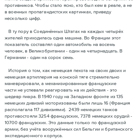
противников. Чтобы стало ясно, кто был кем в реале, а не
в военных пропагандистских картинках, приведу
несколько цифр.
В ту пору в Соединённых Штатах на каждых четырёх
жителей приходилась одна машина. Во Франции этот
показатель составлял один автомобиль на восемь
человек, в Великобритании - один на четырнадцать. В
Германии - один на сорок семь.
История о том, как немецкая пехота на своих двоих и
немeцкая артиллерия на конской тяге стремительно
маневрировали, а механизированные французские
части не успевали реагировать на их действия - это
шедевр пиара. В 1940 году на Западном фронте из 135
немецких дивизий моторизованы были лишь 16 (Франция
располагала 117 дивизиями). 2439 немецких танков
противостояли 3254 французских, 7378 немецких орудий -
10700 французских. Это данные только по французской
армии, без учёта вооружённых сил Бельгии и британского
экспедиционного корпуса.