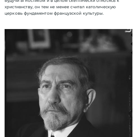
Будучи агностиком и в целом скептически относясь к
христианству, он тем не менее считал католическую
церковь фундаментом французской культуры.