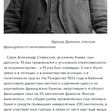
Эдуард Дрюмон, классик
французского антисемитизма.
Серж Александр Ставиский, уроженец Киева, сын
дантиста, 19 раз привлекался к уголовной ответственности
за мошенничество… и 19 раз был оправдан. У него были
связи и в полиции, и в министерстве юстиции, и в
политических кругах. На Рождество 1933 года в Байoнне
арестовали директора местного отделения одного из
крупнейших французских банков, запустившего в оборот
фальшивые чеки на 25 миллионов франков. Вскоре
выяснилось, что общая сумма привлечённых под липовые
бумаги средств превышает невероятные 200 миллионов, в
деле участвует мэр города, a связи от него идут ещё выше.