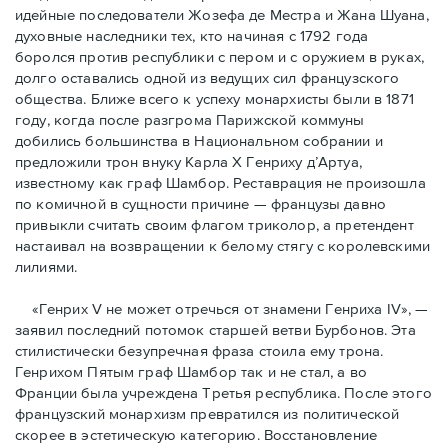
идейные последователи Жозефа де Местра и Жана Шуана,
духовные наследники тех, кто начиная с 1792 года
боролся против республики с пером и с оружием в руках,
долго оставались одной из ведущих сил французского
общества. Ближе всего к успеху монархисты были в 1871
году, когда после разгрома Парижской коммуны
добились большинства в Национальном собрании и
предложили трон внуку Карла Х Генриху д’Артуа,
известному как граф Шамбор. Реставрация не произошла
по комичной в сущности причине — французы давно
привыкли считать своим флагoм триколор, а претендент
настаивал на возвращении к белому стягу с королевскими
лилиями.
«Генрих V не может отречься от знамени Генриха IV», —
заявил последний потомок старшей ветви Бурбонов. Эта
стилистически безупречная фраза стоила ему трона.
Генрихом Пятым граф Шамбор так и не стал, а во
Франции была учреждена Третья республика. После этого
французский монархизм превратился из политической
скорее в эстетическую категорию. Восстановление