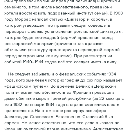
(они требовали бóльших прав для регионов) и критикой
семейного, в том числе наследственного, права (они
хотели восстановить подорванный институт семьи). В 1903
году Моррас написал статью «Диктатор и король», в
которой утверждал, что правым следует совершить
переворот с целью установления роялистской диктатуры,
которая будет переходной формой правления перед
реставрацией монархии (примерно так красные
объявляли диктатуру пролетариата переходной формой
перед построением коммунизма). При рассмотрении
событий 1940–1944 годов всё это следует иметь в виду.
Не следует забывать и о февральских событиях 1934
года, которые левая историография до сих пор называет
«фашистским путчем». Во времена Великой Депрессии
политическая нестабильность во Франции превзошла
даже обычные мерки Третьей республики (за 22 месяца с
мая 1932 по январь 1934 года в стране сменились шесть
правительств). На этом фоне развернулась афера
Александра Ставиского. Естественно, Ставиский был
евреем. Не менее естественно, что его дело вызвало во
Франции очередной взрыв антисемитизма. Антисемитская