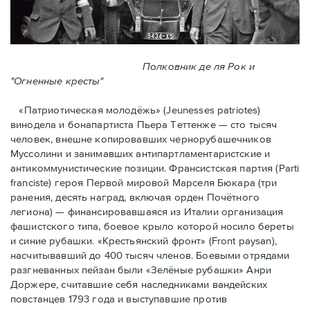
Полковник де ля Рок и
"Огненные кресты"
«Патриотическая молодёжь» (Jeunesses patriotes)
винодела и бонапартиста Пьера Тeттенже — cто тысяч
человек, внешне копировавших чернорубашечников
Муссолини и занимавших антипартламентаристские и
антикоммунистические позиции. Франсистская партия (Parti
franciste) героя Первой мировой Марселя Бюкара (три
ранения, десять наград, включая орден Почётного
легиона) — финансировавшаяся из Италии организация
фашистского типа, боевое крыло которой носило береты
и синие рубашки. «Крестьянский фронт» (Front paysan),
насчитывавший до 400 тысяч членов. Боевыми отрядами
разгневанных пейзан были «Зелёные рубашки» Анри
Доржере, считавшие себя наследниками вандейских
повстанцев 1793 года и выступавшие против