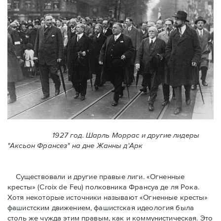
1927 год. Шарль Моррас и другие лидеры
"Аксьон Франсез" на дне Жанны д'Арк
Существовали и другие правые лиги. «Огненные
кресты» (Croix de Feu) полковника Франсуа де ля Рока.
Хотя некоторые источники называют «Огненные крeсты»
фашистским движением, фашистская идеология была
столь же чужда этим правым, как и коммунистическая. Это