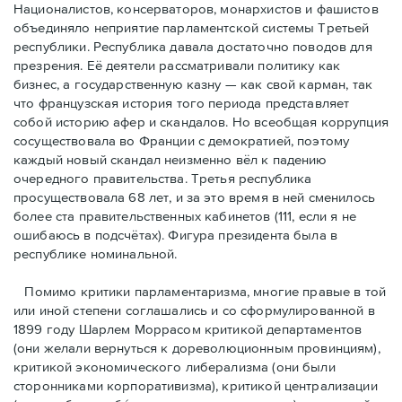
Националистов, консерваторов, монархистов и фашистов
объединяло неприятие парламентской системы Третьей
республики. Республика давала достаточно поводов для
презрения. Её деятели рассматривали политику как
бизнес, а государственную казну — как свой карман, так
что французская история того периода представляет
собой историю афер и скандалов. Но всеобщая коррупция
сосуществовала во Франции с демократией, поэтому
каждый новый скандал неизменно вёл к падению
очередного правительства. Третья республика
просуществовала 68 лет, и за это время в ней сменилось
более ста правительственных кабинетов (111, если я не
ошибаюсь в подсчётах). Фигура президента была в
республике номинальной.
Помимо критики парламентаризма, многие правые в той
или иной степени соглашались и со сформулированной в
1899 году Шарлем Моррасом критикой департаментов
(они желали вернуться к дореволюционным провинциям),
критикой экономического либерализма (они были
сторонниками корпоративизма), критикой централизации