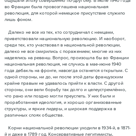
ощущали эпоху совершенно по-другому. В июле 1940 года
во Франции была провозглашена национальная
революция, для которой немецкое присутствие служило
лишь фоном.
Далеко не все из тех, кто сотрудничал с немцами,
приветствовали национальную революцию. И наоборот,
среди тех, кто участвовал в национальной революции,
далеко не все смирились с поражением; многие из них
надеялись на реванш. Вопрос, произошла бы во Франции
национальная революция, не случись в мае-июне 1940
года дебакль на фронте, навсегда останется открытым. С
одной стороны, ни до, ни после этой даты французским
крайне правым не удавалось прийти к власти. С другой
стороны, они вели борьбу так долго и целеустремлённо,
что рано или поздно могли преуспеть. У них были и
проработанная идеология, и хорошо организованные
структуры, и яркие лидеры, и широкая поддержка в
различных слоях общества.
Корни национальной революции уходили в 1934-й, в 1871-
й и даже в 1789 год. Консервативные легитимисты,