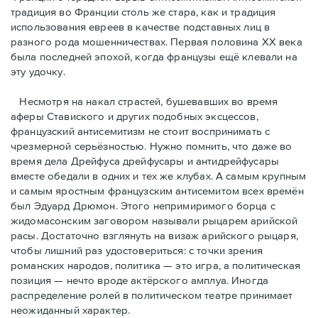
традиция во Франции столь же стара, как и традиция
использования евреев в качестве подставных лиц в
разного рода мошенничествах. Первая половина ХХ века
была последней эпохой, когда французы ещё клевали на
эту удочку.
Несмотря на накал страстей, бушевавших во время
аферы Ставиского и других подобных эксцессов,
французский антисемитизм не стоит воспринимать с
чрезмерной серьёзностью. Нужно помнить, что даже во
время дела Дрейфуса дрейфусары и антидрейфусары
вместе обедали в одних и тех же клубах. А самым крупным
и самым яростным французским антисемитом всех времён
был Эдуард Дрюмон. Этого непримиримого борца с
жидомасонским заговором называли рыцарем арийской
расы. Достаточно взглянуть на визаж арийского рыцаря,
чтобы лишний раз удостовериться: с точки зрения
романских народов, политика — это игра, а политическая
позиция — нечто вроде актёрского амплуа. Иногда
распределение ролей в политическом театре принимает
неожиданный характер.