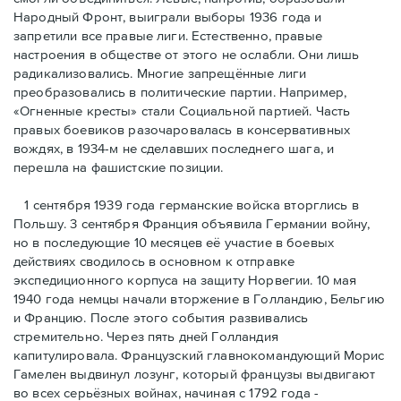
Народный Фронт, выиграли выборы 1936 года и
запретили все правые лиги. Естественно, правые
настроения в обществе от этого не ослабли. Они лишь
радикализовались. Многие запрещённые лиги
преобразовались в политические партии. Например,
«Огненные кресты» стали Социальной партией. Часть
правых боевиков разочаровалась в консервативных
вождях, в 1934-м не сделавших последнего шага, и
перешла на фашистские позиции.
1 сентября 1939 года германские войска вторглись в
Польшу. 3 сентября Франция объявила Германии войну,
но в последующие 10 месяцев её участие в боевых
действиях сводилось в основном к отправке
экспедиционного корпуса на защиту Норвегии. 10 мая
1940 года немцы начали вторжение в Голландию, Бельгию
и Францию. После этого события развивались
стремительно. Через пять дней Голландия
капитулировала. Французский главнокомандующий Морис
Гамелен выдвинул лозунг, который французы выдвигают
во всех серьёзных войнах, начиная с 1792 года -