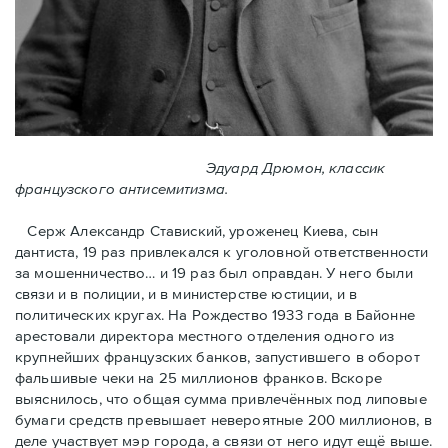
Эдуард Дрюмон, классик
французского антисемитизма.
Серж Александр Ставиский, уроженец Киева, сын
дантиста, 19 раз привлекался к уголовной ответственности
за мошенничество… и 19 раз был оправдан. У него были
связи и в полиции, и в министерстве юстиции, и в
политических кругах. На Рождество 1933 года в Байoнне
арестовали директора местного отделения одного из
крупнейших французских банков, запустившего в оборот
фальшивые чеки на 25 миллионов франков. Вскоре
выяснилось, что общая сумма привлечённых под липовые
бумаги средств превышает невероятные 200 миллионов, в
деле участвует мэр города, a связи от него идут ещё выше.