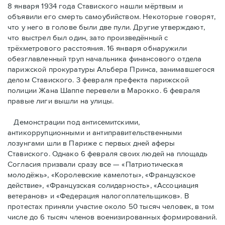
8 января 1934 года Ставиского нашли мёртвым и
объявили его смерть самоубийством. Некоторые говорят,
что у него в голове были две пули. Другие утверждают,
что выстрел был один, зато произведённый с
трёхметровoго расстояния. 16 января обнаружили
обезглавленный труп начальника финансового отдела
парижской прокуратуры Альбера Принса, занимавшегося
делом Cтавиского. 3 февраля префекта парижской
полиции Жана Шаппе перевели в Марокко. 6 февраля
правые лиги вышли на улицы.
Демонстрации под антисемитскими,
антикоррупционными и антиправительственными
лозунгами шли в Париже с первых дней аферы
Ставиского. Однако 6 февраля своих людей на площадь
Согласия призвали сразу все — «Патриотическая
молодёжь», «Королевские камелоты», «Французское
действие», «Французская солидарность», «Ассоциация
ветеранов» и «Федерация налогоплательщиков». В
протестах приняли участие около 50 тысяч человек, в том
числе до 6 тысяч членов военизированных формирований.