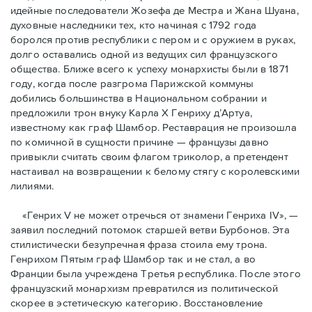
идейные последователи Жозефа де Местра и Жана Шуана,
духовные наследники тех, кто начиная с 1792 года
боролся против республики с пером и с оружием в руках,
долго оставались одной из ведущих сил французского
общества. Ближе всего к успеху монархисты были в 1871
году, когда после разгрома Парижской коммуны
добились большинства в Национальном собрании и
предложили трон внуку Карла Х Генриху д’Артуа,
известному как граф Шамбор. Реставрация не произошла
по комичной в сущности причине — французы давно
привыкли считать своим флагoм триколор, а претендент
настаивал на возвращении к белому стягу с королевскими
лилиями.
«Генрих V не может отречься от знамени Генриха IV», —
заявил последний потомок старшей ветви Бурбонов. Эта
стилистически безупречная фраза стоила ему трона.
Генрихом Пятым граф Шамбор так и не стал, а во
Франции была учреждена Третья республика. После этого
французский монархизм превратился из политической
скорее в эстетическую категорию. Восстановление