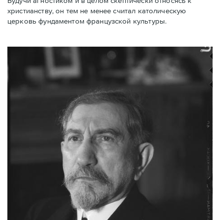
Будучи агностиком и в целом скептически относясь к
христианству, он тем не менее считал католическую
церковь фундаментом французской культуры.