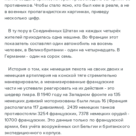
противников. Чтобы стало ясно, кто был кем в реале, а не
в военных пропагандистских картинках, приведу
несколько цифр.
В ту пору в Соединённых Штатах на каждых четырёх
жителей приходилась одна машина. Во Франции этот
показатель составлял один автомобиль на восемь
человек, в Великобритании - один на четырнадцать. В
Германии - один на сорок семь.
История о том, как немецкая пехота на своих двоих и
немeцкая артиллерия на конской тяге стремительно
маневрировали, а механизированные французские
части не успевали реагировать на их действия - это
шедевр пиара. В 1940 году на Западном фронте из 135
немецких дивизий моторизованы были лишь 16 (Франция
располагала 117 дивизиями). 2439 немецких танков
противостояли 3254 французских, 7378 немецких орудий -
10700 французских. Это данные только по французской
армии, без учёта вооружённых сил Бельгии и британского
экспедиционного корпуса.