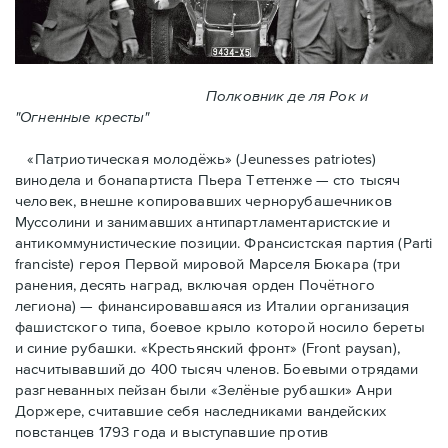
Полковник де ля Рок и
"Огненные кресты"
«Патриотическая молодёжь» (Jeunesses patriotes)
винодела и бонапартиста Пьера Тeттенже — cто тысяч
человек, внешне копировавших чернорубашечников
Муссолини и занимавших антипартламентаристские и
антикоммунистические позиции. Франсистская партия (Parti
franciste) героя Первой мировой Марселя Бюкара (три
ранения, десять наград, включая орден Почётного
легиона) — финансировавшаяся из Италии организация
фашистского типа, боевое крыло которой носило береты
и синие рубашки. «Крестьянский фронт» (Front paysan),
насчитывавший до 400 тысяч членов. Боевыми отрядами
разгневанных пейзан были «Зелёные рубашки» Анри
Доржере, считавшие себя наследниками вандейских
повстанцев 1793 года и выступавшие против