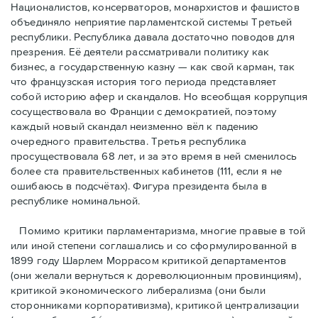
Националистов, консерваторов, монархистов и фашистов
объединяло неприятие парламентской системы Третьей
республики. Республика давала достаточно поводов для
презрения. Её деятели рассматривали политику как
бизнес, а государственную казну — как свой карман, так
что французская история того периода представляет
собой историю афер и скандалов. Но всеобщая коррупция
сосуществовала во Франции с демократией, поэтому
каждый новый скандал неизменно вёл к падению
очередного правительства. Третья республика
просуществовала 68 лет, и за это время в ней сменилось
более ста правительственных кабинетов (111, если я не
ошибаюсь в подсчётах). Фигура президента была в
республике номинальной.
Помимо критики парламентаризма, многие правые в той
или иной степени соглашались и со сформулированной в
1899 году Шарлем Моррасом критикой департаментов
(они желали вернуться к дореволюционным провинциям),
критикой экономического либерализма (они были
сторонниками корпоративизма), критикой централизации