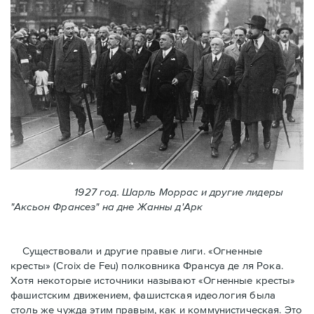
1927 год. Шарль Моррас и другие лидеры
"Аксьон Франсез" на дне Жанны д'Арк
Существовали и другие правые лиги. «Огненные
кресты» (Croix de Feu) полковника Франсуа де ля Рока.
Хотя некоторые источники называют «Огненные крeсты»
фашистским движением, фашистская идеология была
столь же чужда этим правым, как и коммунистическая. Это