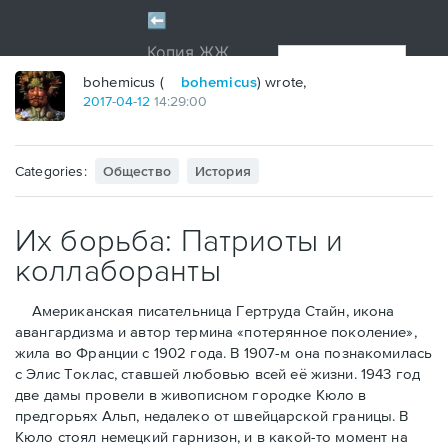
bohemicus (
bohemicus
) wrote,
2017
-
04
-
12
14:29:00
Categories:
Общество
История
Их борьба: Патриоты и
коллаборанты
Американская писательница Гертруда Стайн, икона
авангардизма и автор термина «потерянное поколение»,
жила во Франции с 1902 года. В 1907-м она познакомилась
с Элис Токлас, ставшей любовью всей её жизни. 1943 год
две дамы провели в живописном городке Кюло в
предгорьях Альп, недалеко от швейцарской границы. В
Кюло стоял немецкий гарнизон, и в какой-то момент на