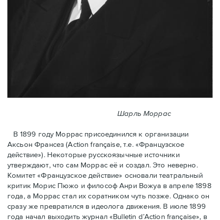
Шарль Моррас
В 1899 году Моррас присоединился к организации
Аксьон Франсез (Action française, т.е. «Французское
действие»). Некоторые русскоязычные источники
утверждают, что сам Моррас её и создал. Это неверно.
Комитет «Французское действие» основали театральный
критик Морис Пюжо и философ Анри Вожуа в апреле 1898
года, а Моррас стал их соратником чуть позже. Однако он
сразу же превратился в идеолога движения. В июле 1899
года начал выходить журнал «Bulletin d’Action française», в