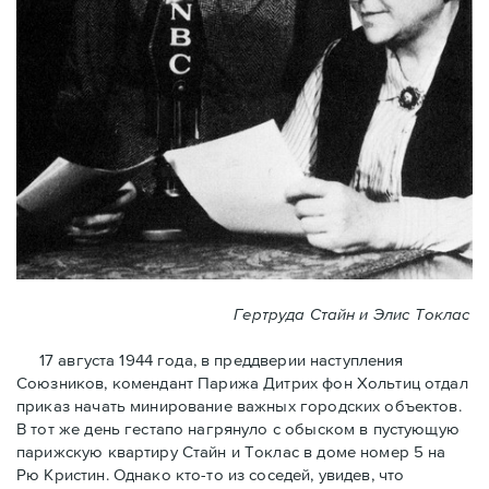
Гертруда Стайн и Элис Токлас
17 августа 1944 года, в преддверии наступления
Союзников, комендант Парижа Дитрих фон Хольтиц отдал
приказ начать минирование важных городских объектов.
В тот же день гестапо нагрянуло с обыском в пустующую
парижскую квартиру Стайн и Токлaс в домe номер 5 на
Рю Кристин. Однако кто-то из соседей, увидев, что