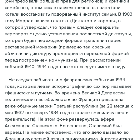
(они требовали бóльших прав для регионов) и критикой
семейного, в том числе наследственного, права (они
хотели восстановить подорванный институт семьи). В 1903
году Моррас написал статью «Диктатор и король», в
которой утверждал, что правым следует совершить
переворот с целью установления роялистской диктатуры,
которая будет переходной формой правления перед
реставрацией монархии (примерно так красные
объявляли диктатуру пролетариата переходной формой
перед построением коммунизма). При рассмотрении
событий 1940–1944 годов всё это следует иметь в виду.
Не следует забывать и о февральских событиях 1934
года, которые левая историография до сих пор называет
«фашистским путчем». Во времена Великой Депрессии
политическая нестабильность во Франции превзошла
даже обычные мерки Третьей республики (за 22 месяца с
мая 1932 по январь 1934 года в стране сменились шесть
правительств). На этом фоне развернулась афера
Александра Ставиского. Естественно, Ставиский был
евреем. Не менее естественно, что его дело вызвало во
Франции очередной взрыв антисемитизма. Антисемитская