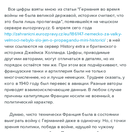
Bсе цифры взяты мною из статьи "Германия во время
войны не была великой державой, историки считают, что
это была лишь пропаганда", появившейся на чешском
сервере eurozpravy.cz. 6 апреля сего года
http://zahranicni.eurozpravy.cz/eu/186147-nemecko-za-valky-
velmoci-nebylo-slo-jen-o-propagandu-mini-historici/
; в ней
чехи ссылаются на сервер History extra и британского
историка Джеймса Холланда. Цифры, привoдимые
другими авторами, могут отличаться в деталях, но их
порядок остаётся тем же. При этом все подчёркивают, что
французские танки и артиллерия были не только
многочисленнее, но и лучше немецких. Труднее сказать, у
кого в 1940 году был перевес в авиации. Разные авторы
приводят взаимоисключающие данные. В любом случае
причины капитуляции Франции носили не военный, а
политический характер.
Думаю, чисто технически Франция была в состоянии
выиграть войну с Германией даже в одиночку. Но, с точки
зрения политики, победа в войне, идущей по чужому