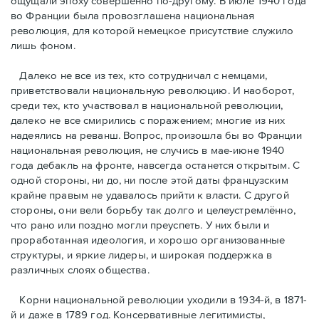
ощущали эпоху совершенно по-другому. В июле 1940 года
во Франции была провозглашена национальная
революция, для которой немецкое присутствие служило
лишь фоном.
Далеко не все из тех, кто сотрудничал с немцами,
приветствовали национальную революцию. И наоборот,
среди тех, кто участвовал в национальной революции,
далеко не все смирились с поражением; многие из них
надеялись на реванш. Вопрос, произошла бы во Франции
национальная революция, не случись в мае-июне 1940
года дебакль на фронте, навсегда останется открытым. С
одной стороны, ни до, ни после этой даты французским
крайне правым не удавалось прийти к власти. С другой
стороны, они вели борьбу так долго и целеустремлённо,
что рано или поздно могли преуспеть. У них были и
проработанная идеология, и хорошо организованные
структуры, и яркие лидеры, и широкая поддержка в
различных слоях общества.
Корни национальной революции уходили в 1934-й, в 1871-
й и даже в 1789 год. Консервативные легитимисты,