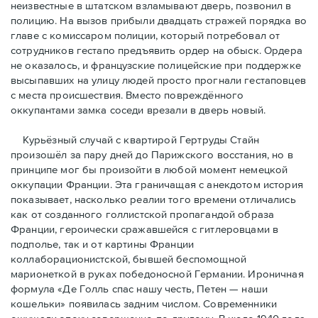
неизвестные в штатском взламывают дверь, позвонил в
полицию. На вызов прибыли двадцать стражей порядка во
главе с комиссаром полиции, который потребовал от
сотрудников гестапо предъявить ордер на обыск. Ордера
не оказалось, и французские полицейские при поддержке
высыпавших на улицу людей просто прогнали гестаповцев
с места происшествия. Вместо повреждённого
оккупантами замка соседи врезали в дверь новый.
Курьёзный случай с квартирой Гертруды Стайн
произошёл за пару дней до Парижского восстания, но в
принципe мог бы произойти в любой момент немецкой
оккупации Франции. Эта граничащая с анекдотом история
показывает, насколько реалии того времени отличались
как от созданного голлистской пропагандой образа
Франции, героически сражавшейся с гитлеровцами в
подполье, так и от картины Франции
коллаборационистской, бывшей беспомощной
марионеткой в руках победоносной Германии. Ироничная
формула «Де Голль спас нашу честь, Петен — наши
кошельки» появилась задним числом. Современники