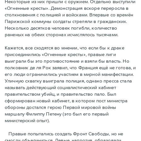
Некоторые из них пришли с оружием. Отдельно выступили
«Огненные кресты». Демонстрация вскоре переросла в
столкновения с полицией и войсками. Впервые со времён
Парижской коммуны солдаты стреляли в гражданских.
Несколько десятков человек погибли, количество
раненых на обеих сторонах исчислялось тысячами.
Кажется, все сходятся во мнении, что если бы к драке
присоединились «Огненные кресты», правые лиги
выиграли бы это противостояние и взяли бы власть. Но
полковник де ля Рок заявил, что Франция ещё не готова, и
его люди ограничились участием в мирной манифестации.
Уличную схватку выиграла полиция, однако пресса стала
называть действующий социалистический кабинет
правительством убийц, и правительство пало. Был
сформирован новый кабинет, в котором пост министра
обороны достался герою Первой мировой войны
маршалу Филиппу Петену (это был его первый
министерский опыт).
Правые пoпытались создать Фронт Свободы, но не
смогли объединиться. Левые, напротив, образовали