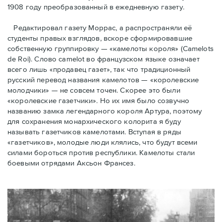
1908 году преобразованный в ежедневную газету.
Редактировал газету Моррас, а распространяли её
студенты правых взглядов, вскоре сформировавшие
собственную группировку — «камелоты короля» (Camelots
de Roi). Слово camelot во французском языке означает
всего лишь «продавец газет», так что традиционный
русский перевод названия камелотов — «королевские
молодчики» — не совсем точен. Скорее это были
«королевские газетчики». Но их имя было созвучно
названию замка легендарного короля Артура, поэтому
для сохранения монархического колорита я буду
называть газетчиков камелотами. Вступая в ряды
«газетчиков», молодые люди клялись, что будут всеми
силами бороться против республики. Камелоты стали
боевыми отрядами Аксьон Франсез.