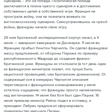
сценарию, - это не победа. Политическая победа
заключается в ломке чужого сценария и в достижении
собственных целей в собственной игре. Франция не
проиграла войну, она не пожелала воевать по
англосаксонскому сценарию. Самоустранившись из чужой
войны, французы начали свою игру.
26 мая британский экспедиционный корпус начал, а 4
июня — завершил эвакуацию из Дюнкерка. 11 июня во
Францию прибыл Уинстон Черчилль. Он сделал французам
массу предложений, от обороны Парижа по примеру
республиканского Мадрида до создания франко-
британской унии. Французы их отклонили (в тот день один
из французских министров сказал, что лучше быть
нацистской провинцией, чем британским доминионом). От
содержащегося в мемуарах Черчилля описания
переговоров с французским командованием у меня
осталось ощущение, что французы просто насмехались
над англичанами. 14 июня без боя был сдан Париж. 16
июня премьер-министр Рейно подал в отставку, и
президент Лебрен предложил сформировать
правительство маршалу Петену.