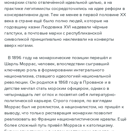
монархии стало отвлечённой идеальной целью, а на
практике легитимисты сосредоточились на идее реформ в
консервативном духе. Тем не менее в первой половине ХХ
века в стране ещё было полно людей, которые на
годовщину казни Людовика XVI надевали чёрные
галстуки, а почтовые марки с республиканской
символикой принципиально наклеивали на конверты
вверх ногами.
В 1896 году на монархические позиции перешёл и
Шарль Моррас, человек, впоследствии сыгравший
ключевую роль в формировании интегрального
национализма, ставшего идеологией национальной
революции. Он родился в 1868 году в Провансе и в
детстве мечтал стать морским офицером, однако в
четырнадцать лет оглох и посвятил себя литературно-
политической карьере. Строго говоря, по взглядам
Моррас был не роялистом, а националистом, но пришёл к
выводу, что только реставрация монархии позволит
реализовать во Франции националистические идеалы. Ещё
более сложный путь привёл Морраса к католицизму.