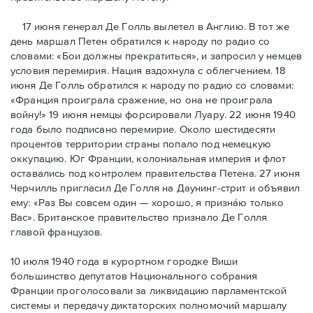
17 июня генерал Де Голль вылетел в Англию. В тот же
день маршал Петен обратился к народу по радио со
словами: «Бои должны прекратиться», и запросил у немцев
условия перемирия. Нация вздохнула с облегчением. 18
июня Де Голль обратился к народу по радио со словами:
«Франция проиграла сражение, но она не проиграла
войну!» 19 июня немцы форсировали Луару. 22 июня 1940
года было подписано перемирие. Около шестидесяти
процентов территории страны попало под немецкую
оккупацию. Юг Франции, колониальная империя и флот
оставались под контролем правительства Петена. 27 июня
Черчилль пригласил Де Голля на Даунинг-стрит и объявил
ему: «Раз Вы совсем один — хорошо, я признáю только
Вас». Британское правительство признало Де Голля
главой французов.
10 июля 1940 года в курортном городке Виши
большинство депутатов Национального собрания
Франции проголосовали за ликвидацию парламентской
системы и передачу диктаторских полномочий маршалу