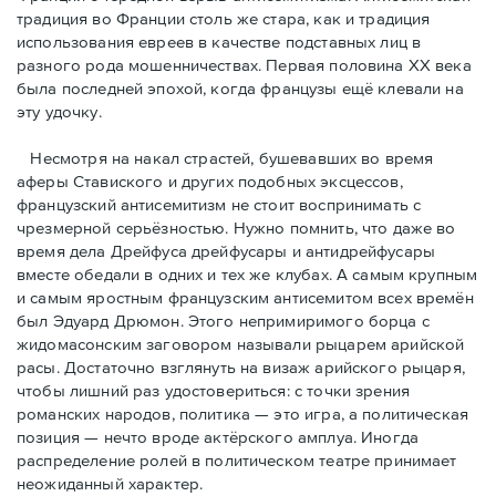
традиция во Франции столь же стара, как и традиция
использования евреев в качестве подставных лиц в
разного рода мошенничествах. Первая половина ХХ века
была последней эпохой, когда французы ещё клевали на
эту удочку.
Несмотря на накал страстей, бушевавших во время
аферы Ставиского и других подобных эксцессов,
французский антисемитизм не стоит воспринимать с
чрезмерной серьёзностью. Нужно помнить, что даже во
время дела Дрейфуса дрейфусары и антидрейфусары
вместе обедали в одних и тех же клубах. А самым крупным
и самым яростным французским антисемитом всех времён
был Эдуард Дрюмон. Этого непримиримого борца с
жидомасонским заговором называли рыцарем арийской
расы. Достаточно взглянуть на визаж арийского рыцаря,
чтобы лишний раз удостовериться: с точки зрения
романских народов, политика — это игра, а политическая
позиция — нечто вроде актёрского амплуа. Иногда
распределение ролей в политическом театре принимает
неожиданный характер.